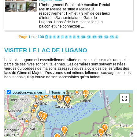
L’hébergement Front Lake Vacation Rental
Mel in Melide se situe à Melide, à
respectivement 1 km et 7,9 km de ces lieux
d’intérêt : Swissminiatur et Gare de
Lugano. Il possède la climatisation, un
balcon et une connexion ...
Page
1
sur
100
1
2
3
4
5
6
7
8
9
10
11
12
13
14
15
>
VISITER LE LAC DE LUGANO
Le lac de Lugano est essentiellement située en zone suisse mais une petite
partie de ses rives sont en italiennes. Ces dernières sont souvent restées
vierges ou bordées de maisons assez rustiques à côté des belles villas des
lacs de Côme et Majeur. Des zones sont mêmes tellement sauvages que les
habitations qui s'y trouve ne sont accessibles qu'en bateau.
Locations-vacances
Tourisme
10
14
13
8
7
6
12
11
9
3
2
1