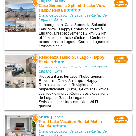
Lugano
|
Tessin
13
VOIR
Casa Serenella Splendid Lake View -
L'OFFRE
Happy Rentals
Distance Location de vacances-Le lac de
Lugano :
5km
L’hébergement Casa Serenella Splendid
Lake View - Happy Rentals se trouve à
Lugano, à respectivement 1,2 km, 3,2 km
et 11 km de ces lieux d’intérêt : Centre des
expositions de Lugano, Gare de Lugano et
Swissminiatur ...
Residenza Tasso Sul Lago - Happy
14
VOIR
Rentals
L'OFFRE
Distance Location de vacances-Le lac de
Lugano :
5km
Proposant une terrasse, l’hébergement
Residenza Tasso Sul Lago - Happy
Rentals se trouve à Ruvigliana, à
respectivement 1,3 km, 3,9 km et 12 km de
ces lieux d’intérêt : Centre des expositions
de Lugano, Gare de Lugano et
Swissminiatur. Une connexion Wi-Fi
gratuite ...
Melide
|
Tessin
15
VOIR
Front Lake Vacation Rental Mel in
L'OFFRE
Melide
Distance Location de vacances-Le lac de
Lugano :
5km