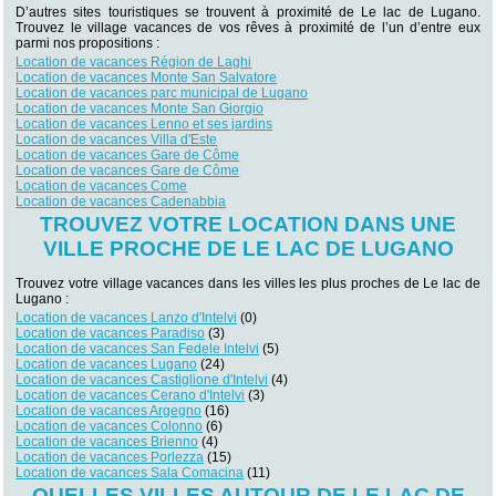
D’autres sites touristiques se trouvent à proximité de Le lac de Lugano.
Trouvez le village vacances de vos rêves à proximité de l’un d’entre eux
parmi nos propositions :
Location de vacances Région de Laghi
Location de vacances Monte San Salvatore
Location de vacances parc municipal de Lugano
Location de vacances Monte San Giorgio
Location de vacances Lenno et ses jardins
Location de vacances Villa d'Este
Location de vacances Gare de Côme
Location de vacances Gare de Côme
Location de vacances Come
Location de vacances Cadenabbia
TROUVEZ VOTRE LOCATION DANS UNE
VILLE PROCHE DE LE LAC DE LUGANO
Trouvez votre village vacances dans les villes les plus proches de Le lac de
Lugano :
Location de vacances Lanzo d'Intelvi
(0)
Location de vacances Paradiso
(3)
Location de vacances San Fedele Intelvi
(5)
Location de vacances Lugano
(24)
Location de vacances Castiglione d'Intelvi
(4)
Location de vacances Cerano d'Intelvi
(3)
Location de vacances Argegno
(16)
Location de vacances Colonno
(6)
Location de vacances Brienno
(4)
Location de vacances Porlezza
(15)
Location de vacances Sala Comacina
(11)
QUELLES VILLES AUTOUR DE LE LAC DE