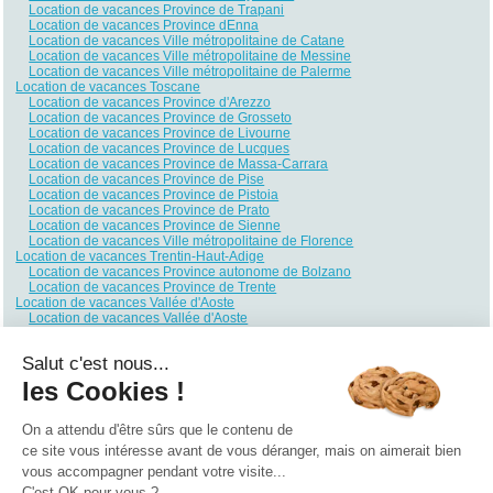
Location de vacances Province de Trapani
Location de vacances Province dEnna
Location de vacances Ville métropolitaine de Catane
Location de vacances Ville métropolitaine de Messine
Location de vacances Ville métropolitaine de Palerme
Location de vacances Toscane
Location de vacances Province d'Arezzo
Location de vacances Province de Grosseto
Location de vacances Province de Livourne
Location de vacances Province de Lucques
Location de vacances Province de Massa-Carrara
Location de vacances Province de Pise
Location de vacances Province de Pistoia
Location de vacances Province de Prato
Location de vacances Province de Sienne
Location de vacances Ville métropolitaine de Florence
Location de vacances Trentin-Haut-Adige
Location de vacances Province autonome de Bolzano
Location de vacances Province de Trente
Location de vacances Vallée d'Aoste
Location de vacances Vallée d'Aoste
Location de vacances Vénétie
Location de vacances Province de Belluno
Salut c'est nous...
Location de vacances Province de Padoue
Location de vacances Province de Rovigo
les Cookies !
Location de vacances Province de Trévise
Location de vacances Province de Vérone
Location de vacances Province de Vicence
On a attendu d'être sûrs que le contenu de
Location de vacances Venise
ce site vous intéresse avant de vous déranger, mais on aimerait bien
vous accompagner pendant votre visite...
Qui sommes nous ?
|
Contactez-nous
|
Nos partenaires
C'est OK pour vous ?