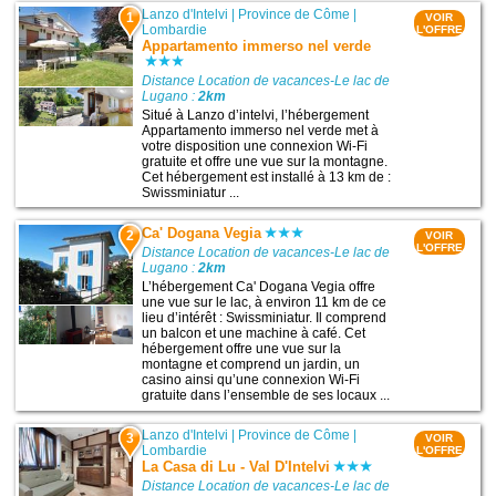
Lanzo d'Intelvi
|
Province de Côme
|
1
VOIR
Lombardie
L'OFFRE
Appartamento immerso nel verde
Distance Location de vacances-Le lac de
Lugano :
2km
Situé à Lanzo dʼintelvi, l’hébergement
Appartamento immerso nel verde met à
votre disposition une connexion Wi-Fi
gratuite et offre une vue sur la montagne.
Cet hébergement est installé à 13 km de :
Swissminiatur ...
Ca' Dogana Vegia
2
VOIR
L'OFFRE
Distance Location de vacances-Le lac de
Lugano :
2km
L’hébergement Ca' Dogana Vegia offre
une vue sur le lac, à environ 11 km de ce
lieu d’intérêt : Swissminiatur. Il comprend
un balcon et une machine à café. Cet
hébergement offre une vue sur la
montagne et comprend un jardin, un
casino ainsi qu’une connexion Wi-Fi
gratuite dans l’ensemble de ses locaux ...
Lanzo d'Intelvi
|
Province de Côme
|
3
VOIR
Lombardie
L'OFFRE
La Casa di Lu - Val D'Intelvi
Distance Location de vacances-Le lac de