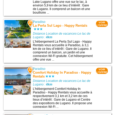
Lake Lugano offre une vue sur le lac, à
environ 5,9 km de ce lieu d’intérêt : Gare
de Lugano. Il comprend un balcon et une
bouilloire ...
Paradiso
11
VOIR
La Perla Sul Lago - Happy Rentals
L'OFFRE
Distance Location de vacances-Le lac de
Lugano :
4km
L’hébergement La Perla Sul Lago - Happy
Rentals vous accueille à Paradiso, à 3,1
km de ce lieu d’intérêt : Gare de Lugano. Il
comprend un balcon, un jardin et une
connexion Wi-Fi gratuite. Cet hébergement
offre une vue ...
Paradiso
12
VOIR
Comfort Holiday In Paradiso - Happy
L'OFFRE
Rentals
Distance Location de vacances-Le lac de
Lugano :
4km
L’hébergement Comfort Holiday In
Paradiso - Happy Rentals vous accueille à
respectivement 3,1 km et 3,2 km de ces
lieux d’intérêt : Gare de Lugano et Centre
des expositions de Lugano. Il propose une
connexion Wi-Fi ...