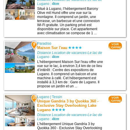
Lugano :
4km
Situé à Lugano, l’hébergement Barony
Olive mit Hund offre une vue sur la
montagne. Il comprend un jardin, une
terrasse, un barbecue et une connexion
Wi-Fi gratuite. Un parking privé est
disponible sur place. Cet appartement
avec climatisation se compose de 1 ...
Paradiso
9
VOIR
Maison Sur l'eau
L'OFFRE
Distance Location de vacances-Le lac de
Lugano :
4km
L’hébergement Maison Sur l'eau offre une
vue sur le lac, à environ 3,4 km de ce lieu
d’intérêt : Centre des expositions de
Lugano. Il comprend un balcon et une
machine à café. Cet hébergement est
installé à 3,3 km de : Gare de Lugano. Il
propose un jardin et un ...
Lugano
|
Tessin
10
VOIR
Unique Gandria 3 by Quokka 360 -
L'OFFRE
Exclusive Stay Overlooking Lake
Lugano
Distance Location de vacances-Le lac de
Lugano :
4km
L’hébergement Unique Gandria 3 by
Quokka 360 - Exclusive Stay Overlooking