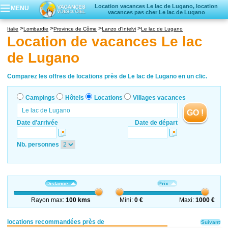
Location vacances Le lac de Lugano, location
MENU
vacances pas cher Le lac de Lugano
Campings
Italie
Lombardie
Province de Côme
Lanzo d'Intelvi
Le lac de Lugano
Hôtels
Location de vacances Le lac
Locations vacances
de Lugano
Villages vacances
Comparez les offres de locations près de Le lac de Lugano en un clic.
Campings
Hôtels
Locations
Villages vacances
GO !
Date d'arrivée
Date de départ
Nb. personnes
Distance
Prix
Rayon max:
100 kms
Mini:
0 €
Maxi:
1000 €
locations recommandées près de
Suivant