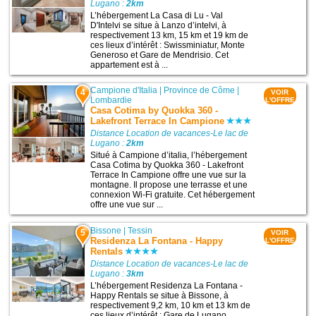
Lugano :
2km
L’hébergement La Casa di Lu - Val
D'Intelvi se situe à Lanzo dʼintelvi, à
respectivement 13 km, 15 km et 19 km de
ces lieux d’intérêt : Swissminiatur, Monte
Generoso et Gare de Mendrisio. Cet
appartement est à ...
Campione d'Italia
|
Province de Côme
|
4
VOIR
Lombardie
L'OFFRE
Casa Cotima by Quokka 360 -
Lakefront Terrace In Campione
Distance Location de vacances-Le lac de
Lugano :
2km
Situé à Campione dʼitalia, l’hébergement
Casa Cotima by Quokka 360 - Lakefront
Terrace In Campione offre une vue sur la
montagne. Il propose une terrasse et une
connexion Wi-Fi gratuite. Cet hébergement
offre une vue sur ...
Bissone
|
Tessin
5
VOIR
Residenza La Fontana - Happy
L'OFFRE
Rentals
Distance Location de vacances-Le lac de
Lugano :
3km
L’hébergement Residenza La Fontana -
Happy Rentals se situe à Bissone, à
respectivement 9,2 km, 10 km et 13 km de
ces lieux d’intérêt : Gare de Lugano,