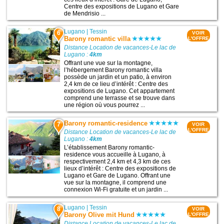
Centre des expositions de Lugano et Gare
de Mendrisio ...
Lugano
|
Tessin
6
VOIR
Barony romantic villa
L'OFFRE
Distance Location de vacances-Le lac de
Lugano :
4km
Offrant une vue sur la montagne,
l’hébergement Barony romantic villa
possède un jardin et un patio, à environ
2,4 km de ce lieu d’intérêt : Centre des
expositions de Lugano. Cet appartement
comprend une terrasse et se trouve dans
une région où vous pourrez ...
Barony romantic-residence
7
VOIR
L'OFFRE
Distance Location de vacances-Le lac de
Lugano :
4km
L’établissement Barony romantic-
residence vous accueille à Lugano, à
respectivement 2,4 km et 4,3 km de ces
lieux d’intérêt : Centre des expositions de
Lugano et Gare de Lugano. Offrant une
vue sur la montagne, il comprend une
connexion Wi-Fi gratuite et un jardin ...
Lugano
|
Tessin
8
VOIR
Barony Olive mit Hund
L'OFFRE
Distance Location de vacances-Le lac de