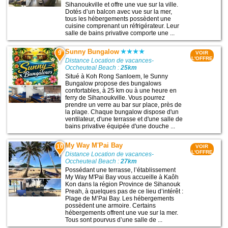
Sihanoukville et offre une vue sur la ville.
Dotés d’un balcon avec vue sur la mer,
tous les hébergements possèdent une
cuisine comprenant un réfrigérateur. Leur
salle de bains privative comporte une ...
Sunny Bungalow
9
VOIR
L'OFFRE
Distance Location de vacances-
Occheuteal Beach :
25km
Situé à Koh Rong Sanloem, le Sunny
Bungalow propose des bungalows
confortables, à 25 km ou à une heure en
ferry de Sihanoukville. Vous pourrez
prendre un verre au bar sur place, près de
la plage. Chaque bungalow dispose d'un
ventilateur, d'une terrasse et d'une salle de
bains privative équipée d'une douche ...
My Way M'Pai Bay
10
VOIR
L'OFFRE
Distance Location de vacances-
Occheuteal Beach :
27km
Possédant une terrasse, l’établissement
My Way M'Pai Bay vous accueille à Kaôh
Kon dans la région Province de Sihanouk
Preah, à quelques pas de ce lieu d’intérêt :
Plage de M’Pai Bay. Les hébergements
possèdent une armoire. Certains
hébergements offrent une vue sur la mer.
Tous sont pourvus d’une salle de ...