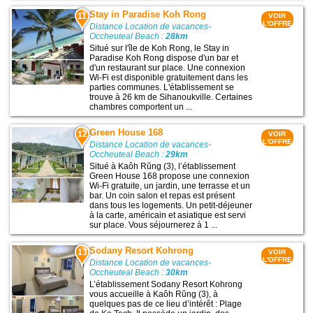
Stay in Paradise Koh Rong
11
VOIR
L'OFFRE
Distance Location de vacances-
Occheuteal Beach :
28km
Situé sur l'île de Koh Rong, le Stay in
Paradise Koh Rong dispose d'un bar et
d'un restaurant sur place. Une connexion
Wi-Fi est disponible gratuitement dans les
parties communes. L'établissement se
trouve à 26 km de Sihanoukville. Certaines
chambres comportent un ...
Green House 168
12
VOIR
L'OFFRE
Distance Location de vacances-
Occheuteal Beach :
29km
Situé à Kaôh Rŭng (3), l’établissement
Green House 168 propose une connexion
Wi-Fi gratuite, un jardin, une terrasse et un
bar. Un coin salon et repas est présent
dans tous les logements. Un petit-déjeuner
à la carte, américain et asiatique est servi
sur place. Vous séjournerez à 1 ...
Sodany Resort Kohrong
13
VOIR
L'OFFRE
Distance Location de vacances-
Occheuteal Beach :
30km
L’établissement Sodany Resort Kohrong
vous accueille à Kaôh Rŭng (3), à
quelques pas de ce lieu d’intérêt : Plage