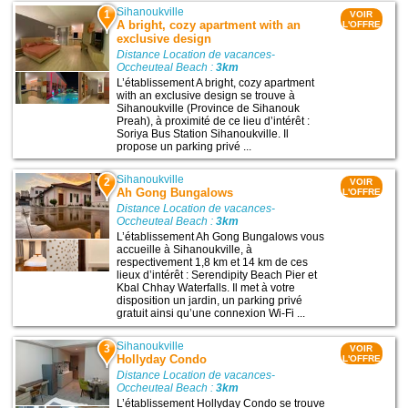
Sihanoukville
1
VOIR
A bright, cozy apartment with an
L'OFFRE
exclusive design
Distance Location de vacances-
Occheuteal Beach :
3km
L’établissement A bright, cozy apartment
with an exclusive design se trouve à
Sihanoukville (Province de Sihanouk
Preah), à proximité de ce lieu d’intérêt :
Soriya Bus Station Sihanoukville. Il
propose un parking privé ...
Sihanoukville
2
VOIR
Ah Gong Bungalows
L'OFFRE
Distance Location de vacances-
Occheuteal Beach :
3km
L’établissement Ah Gong Bungalows vous
accueille à Sihanoukville, à
respectivement 1,8 km et 14 km de ces
lieux d’intérêt : Serendipity Beach Pier et
Kbal Chhay Waterfalls. Il met à votre
disposition un jardin, un parking privé
gratuit ainsi qu’une connexion Wi-Fi ...
Sihanoukville
3
VOIR
Hollyday Condo
L'OFFRE
Distance Location de vacances-
Occheuteal Beach :
3km
L’établissement Hollyday Condo se trouve