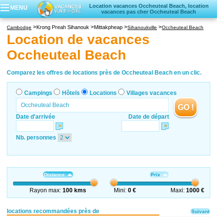
Location vacances Occheuteal Beach, location
MENU
vacances pas cher Occheuteal Beach
Campings
Krong Preah Sihanouk
Mittakpheap
Cambodge
Sihanoukville
Occheuteal Beach
Hôtels
Location de vacances
Locations vacances
Occheuteal Beach
Villages vacances
Comparez les offres de locations près de Occheuteal Beach en un clic.
Campings
Hôtels
Locations
Villages vacances
GO !
Date d'arrivée
Date de départ
Nb. personnes
Distance
Prix
Rayon max:
100 kms
Mini:
0 €
Maxi:
1000 €
locations recommandées près de
Suivant