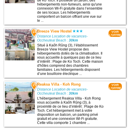
de Ko Toch. Il possède un jardin, des
hébergements non-fumeurs, ainsi qu'une
connexion Wi-Fi gratuite dans l’ensemble
de ses locaux. Les hébergements
comportent un balcon offrant une vue sur
le ...
Breeze View Hostel
14
VOIR
L'OFFRE
Distance Location de vacances-
Occheuteal Beach :
30km
Situé à Kaôh Rŭng (3), l’établissement
Breeze View Hostel propose des
hébergements dotés de la climatisation. Il
vous accueille à quelques pas de ce lieu
d’intérêt : Plage de Ko Toch. Cette maison
d'hôtes comprend des chambres
familiales. Les hébergements disposent
d’une bouilloire électrique ...
Reaksa Villa - Koh Rong
15
VOIR
L'OFFRE
Distance Location de vacances-
Occheuteal Beach :
30km
L’hébergement Reaksa Villa - Koh Rong
vous accueille à Kaôh Rŭng (3), à
proximité de ce lieu d’intérêt : Plage de Ko
Toch. Cet hébergement met à votre
disposition un balcon, un parking privé
gratuit et une connexion Wi-Fi gratuite.
Cette villa comporte 1 chambre ...