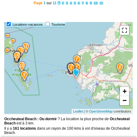
Page
1
sur
11
1
2
3
4
5
6
7
8
9
10
11
Locations-vacances
Tourisme
11
12
14
13
15
7
10
2
6
1
8
5
4
3
9
+
−
Leaflet
| ©
OpenStreetMap
contributors
Occheuteal Beach : Ou dormir
? La location la plus proche de
Occheuteal
Beach
est à 3 km.
Il y a
161 locations
dans un rayon de 100 kms à vol d'oiseau de Occheuteal
Beach.