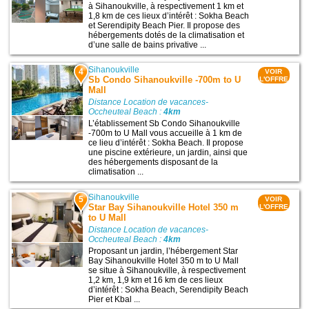
à Sihanoukville, à respectivement 1 km et
1,8 km de ces lieux d’intérêt : Sokha Beach
et Serendipity Beach Pier. Il propose des
hébergements dotés de la climatisation et
d’une salle de bains privative ...
Sihanoukville
4
VOIR
Sb Condo Sihanoukville -700m to U
L'OFFRE
Mall
Distance Location de vacances-
Occheuteal Beach :
4km
L’établissement Sb Condo Sihanoukville
-700m to U Mall vous accueille à 1 km de
ce lieu d’intérêt : Sokha Beach. Il propose
une piscine extérieure, un jardin, ainsi que
des hébergements disposant de la
climatisation ...
Sihanoukville
5
VOIR
Star Bay Sihanoukville Hotel 350 m
L'OFFRE
to U Mall
Distance Location de vacances-
Occheuteal Beach :
4km
Proposant un jardin, l’hébergement Star
Bay Sihanoukville Hotel 350 m to U Mall
se situe à Sihanoukville, à respectivement
1,2 km, 1,9 km et 16 km de ces lieux
d’intérêt : Sokha Beach, Serendipity Beach
Pier et Kbal ...