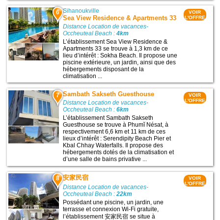
Sihanoukville
6
VOIR
Sea View Residence & Apartments 33
L'OFFRE
Distance Location de vacances-
Occheuteal Beach :
4km
L’établissement Sea View Residence &
Apartments 33 se trouve à 1,3 km de ce
lieu d’intérêt : Sokha Beach. Il propose une
piscine extérieure, un jardin, ainsi que des
hébergements disposant de la
climatisation ...
Sambath Sakseth Guesthouse
7
VOIR
L'OFFRE
Distance Location de vacances-
Occheuteal Beach :
6km
L’établissement Sambath Sakseth
Guesthouse se trouve à Phumĭ Nésat, à
respectivement 6,6 km et 11 km de ces
lieux d’intérêt : Serendipity Beach Pier et
Kbal Chhay Waterfalls. Il propose des
hébergements dotés de la climatisation et
d’une salle de bains privative ...
安家民宿
8
VOIR
L'OFFRE
Distance Location de vacances-
Occheuteal Beach :
22km
Possédant une piscine, un jardin, une
terrasse et connexion Wi-Fi gratuite,
l’établissement 安家民宿 se situe à