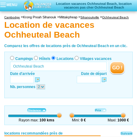
Location vacances Ochheuteal Beach, location
MENU
vacances pas cher Ochheuteal Beach
Campings
Krong Preah Sihanouk
Mittakpheap
Cambodge
Sihanoukville
Ochheuteal Beach
Hôtels
Location de vacances
Locations vacances
Ochheuteal Beach
Villages vacances
Comparez les offres de locations près de Ochheuteal Beach en un clic.
Campings
Hôtels
Locations
Villages vacances
GO !
Date d'arrivée
Date de départ
Nb. personnes
Distance
Prix
Rayon max:
100 kms
Mini:
0 €
Maxi:
1000 €
locations recommandées près de
Suivant