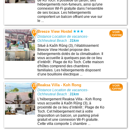
de Ko Toch. Il possède un jardin, des
hébergements non-fumeurs, ainsi qu'une
connexion Wi-Fi gratuite dans l’ensemble
de ses locaux. Les hébergements
comportent un balcon offrant une vue sur
le ...
Breeze View Hostel
14
VOIR
L'OFFRE
Distance Location de vacances-
Ochheuteal Beach :
31km
Situé à Kaôh Rŭng (3), l’établissement
Breeze View Hostel propose des
hébergements dotés de la climatisation. Il
vous accueille à quelques pas de ce lieu
d’intérêt : Plage de Ko Toch. Cette maison
d'hôtes comprend des chambres
familiales. Les hébergements disposent
d’une bouilloire électrique ...
Reaksa Villa - Koh Rong
15
VOIR
L'OFFRE
Distance Location de vacances-
Ochheuteal Beach :
31km
L’hébergement Reaksa Villa - Koh Rong
vous accueille à Kaôh Rŭng (3), à
proximité de ce lieu d’intérêt : Plage de Ko
Toch. Cet hébergement met à votre
disposition un balcon, un parking privé
gratuit et une connexion Wi-Fi gratuite.
Cette villa comporte 1 chambre ...