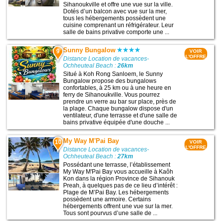
Sihanoukville et offre une vue sur la ville.
Dotés d’un balcon avec vue sur la mer,
tous les hébergements possèdent une
cuisine comprenant un réfrigérateur. Leur
salle de bains privative comporte une ...
Sunny Bungalow
9
VOIR
L'OFFRE
Distance Location de vacances-
Ochheuteal Beach :
26km
Situé à Koh Rong Sanloem, le Sunny
Bungalow propose des bungalows
confortables, à 25 km ou à une heure en
ferry de Sihanoukville. Vous pourrez
prendre un verre au bar sur place, près de
la plage. Chaque bungalow dispose d'un
ventilateur, d'une terrasse et d'une salle de
bains privative équipée d'une douche ...
My Way M'Pai Bay
10
VOIR
L'OFFRE
Distance Location de vacances-
Ochheuteal Beach :
27km
Possédant une terrasse, l’établissement
My Way M'Pai Bay vous accueille à Kaôh
Kon dans la région Province de Sihanouk
Preah, à quelques pas de ce lieu d’intérêt :
Plage de M’Pai Bay. Les hébergements
possèdent une armoire. Certains
hébergements offrent une vue sur la mer.
Tous sont pourvus d’une salle de ...