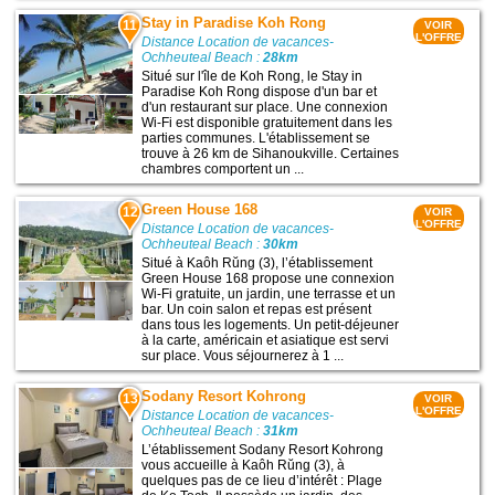
Stay in Paradise Koh Rong
11
VOIR
L'OFFRE
Distance Location de vacances-
Ochheuteal Beach :
28km
Situé sur l'île de Koh Rong, le Stay in
Paradise Koh Rong dispose d'un bar et
d'un restaurant sur place. Une connexion
Wi-Fi est disponible gratuitement dans les
parties communes. L'établissement se
trouve à 26 km de Sihanoukville. Certaines
chambres comportent un ...
Green House 168
12
VOIR
L'OFFRE
Distance Location de vacances-
Ochheuteal Beach :
30km
Situé à Kaôh Rŭng (3), l’établissement
Green House 168 propose une connexion
Wi-Fi gratuite, un jardin, une terrasse et un
bar. Un coin salon et repas est présent
dans tous les logements. Un petit-déjeuner
à la carte, américain et asiatique est servi
sur place. Vous séjournerez à 1 ...
Sodany Resort Kohrong
13
VOIR
L'OFFRE
Distance Location de vacances-
Ochheuteal Beach :
31km
L’établissement Sodany Resort Kohrong
vous accueille à Kaôh Rŭng (3), à
quelques pas de ce lieu d’intérêt : Plage