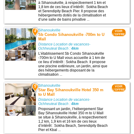
à Sihanoukville, à respectivement 1 km et
1,8 km de ces lieux d’intérêt : Sokha Beach
et Serendipity Beach Pier. Il propose des
hébergements dotés de la climatisation et
d’une salle de bains privative ...
Sihanoukville
4
VOIR
Sb Condo Sihanoukville -700m to U
L'OFFRE
Mall
Distance Location de vacances-
Ochheuteal Beach :
4km
L’établissement Sb Condo Sihanoukville
-700m to U Mall vous accueille à 1 km de
ce lieu d’intérêt : Sokha Beach. Il propose
une piscine extérieure, un jardin, ainsi que
des hébergements disposant de la
climatisation ...
Sihanoukville
5
VOIR
Star Bay Sihanoukville Hotel 350 m
L'OFFRE
to U Mall
Distance Location de vacances-
Ochheuteal Beach :
4km
Proposant un jardin, l’hébergement Star
Bay Sihanoukville Hotel 350 m to U Mall
se situe à Sihanoukville, à respectivement
1,2 km, 1,9 km et 16 km de ces lieux
d’intérêt : Sokha Beach, Serendipity Beach
Pier et Kbal ...