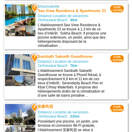
Sihanoukville
6
VOIR
Sea View Residence & Apartments 33
L'OFFRE
Distance Location de vacances-
Ochheuteal Beach :
4km
L’établissement Sea View Residence &
Apartments 33 se trouve à 1,3 km de ce
lieu d’intérêt : Sokha Beach. Il propose une
piscine extérieure, un jardin, ainsi que des
hébergements disposant de la
climatisation ...
Sambath Sakseth Guesthouse
7
VOIR
L'OFFRE
Distance Location de vacances-
Ochheuteal Beach :
7km
L’établissement Sambath Sakseth
Guesthouse se trouve à Phumĭ Nésat, à
respectivement 6,6 km et 11 km de ces
lieux d’intérêt : Serendipity Beach Pier et
Kbal Chhay Waterfalls. Il propose des
hébergements dotés de la climatisation et
d’une salle de bains privative ...
安家民宿
8
VOIR
L'OFFRE
Distance Location de vacances-
Ochheuteal Beach :
22km
Possédant une piscine, un jardin, une
terrasse et connexion Wi-Fi gratuite,
l’établissement 安家民宿 se situe à