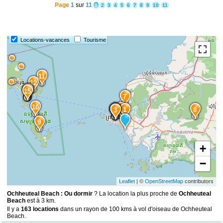
Page
1
sur
11
1
2
3
4
5
6
7
8
9
10
11
Locations-vacances
Tourisme
11
12
14
13
15
7
10
2
6
1
8
5
4
3
9
+
−
Leaflet
| ©
OpenStreetMap
contributors
Ochheuteal Beach : Ou dormir
? La location la plus proche de
Ochheuteal
Beach
est à 3 km.
Il y a
163 locations
dans un rayon de 100 kms à vol d'oiseau de Ochheuteal
Beach.