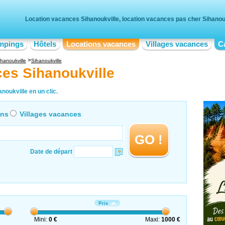
Location vacances Sihanoukville, location vacances pas cher Sihanou
mpings
Hôtels
Locations vacances
Villages vacances
C
ihanoukville
Sihanoukville
es Sihanoukville
noukville en un clic.
ons
Villages vacances
GO !
Date de départ
Prix
Mini:
0 €
Maxi:
1000 €