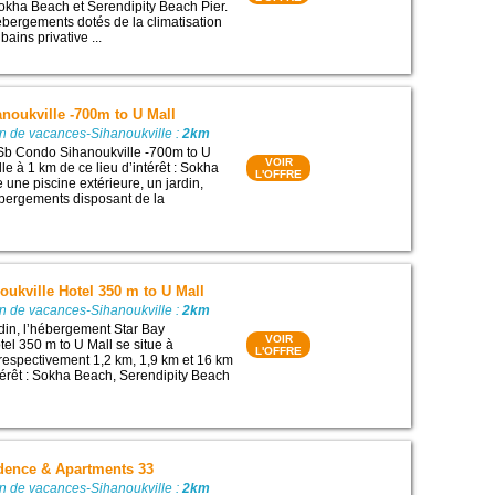
 Sokha Beach et Serendipity Beach Pier.
ébergements dotés de la climatisation
bains privative ...
noukville -700m to U Mall
n de vacances-Sihanoukville :
2km
 Sb Condo Sihanoukville -700m to U
VOIR
le à 1 km de ce lieu d’intérêt : Sokha
L'OFFRE
 une piscine extérieure, un jardin,
ébergements disposant de la
oukville Hotel 350 m to U Mall
n de vacances-Sihanoukville :
2km
din, l’hébergement Star Bay
VOIR
tel 350 m to U Mall se situe à
L'OFFRE
 respectivement 1,2 km, 1,9 km et 16 km
ntérêt : Sokha Beach, Serendipity Beach
dence & Apartments 33
n de vacances-Sihanoukville :
2km