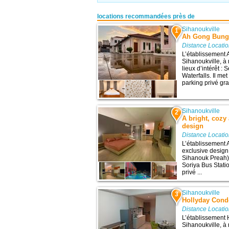
locations recommandées près de
Sihanoukville
1
Ah Gong Bung
Distance Locatio
L’établissement
Sihanoukville, à
lieux d’intérêt :
Waterfalls. Il met
parking privé gra
Sihanoukville
2
A bright, cozy
design
Distance Locatio
L’établissement 
exclusive design
Sihanouk Preah), 
Soriya Bus Stati
privé ...
Sihanoukville
3
Hollyday Con
Distance Locatio
L’établissement 
Sihanoukville, à