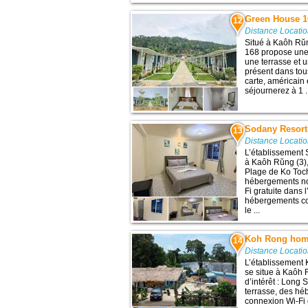
Green House 1
12
Distance Locatio
Situé à Kaôh Rŭn
168 propose une 
une terrasse et u
présent dans tou
carte, américain 
séjournerez à 1 .
Sodany Resor
13
Distance Locatio
L’établissement
à Kaôh Rŭng (3), 
Plage de Ko Toch
hébergements no
Fi gratuite dans
hébergements co
le ...
Koh Rong home
14
Distance Locatio
L’établissement
se situe à Kaôh 
d’intérêt : Long 
terrasse, des hé
connexion Wi-Fi 