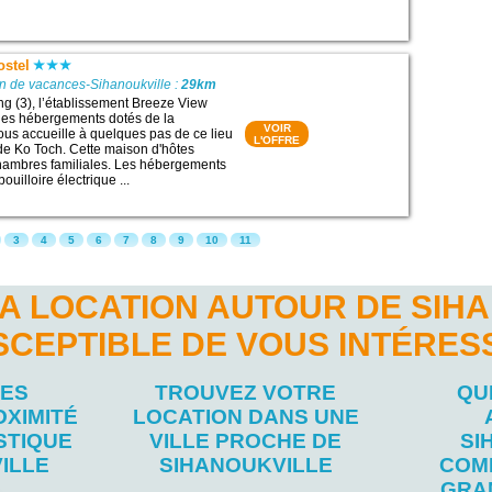
ostel
n de vacances-Sihanoukville :
29km
g (3), l’établissement Breeze View
des hébergements dotés de la
VOIR
 vous accueille à quelques pas de ce lieu
L'OFFRE
 de Ko Toch. Cette maison d'hôtes
ambres familiales. Les hébergements
ouilloire électrique ...
3
4
5
6
7
8
9
10
11
A LOCATION AUTOUR DE SIH
SCEPTIBLE DE VOUS INTÉRES
LES
TROUVEZ VOTRE
QU
OXIMITÉ
LOCATION DANS UNE
STIQUE
VILLE PROCHE DE
SI
ILLE
SIHANOUKVILLE
COM
GRA