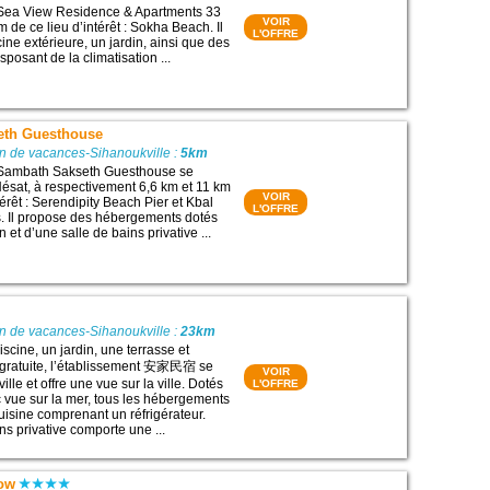
 Sea View Residence & Apartments 33
VOIR
m de ce lieu d’intérêt : Sokha Beach. Il
L'OFFRE
ine extérieure, un jardin, ainsi que des
posant de la climatisation ...
eth Guesthouse
n de vacances-Sihanoukville :
5km
 Sambath Sakseth Guesthouse se
ésat, à respectivement 6,6 km et 11 km
VOIR
térêt : Serendipity Beach Pier et Kbal
L'OFFRE
. Il propose des hébergements dotés
n et d’une salle de bains privative ...
n de vacances-Sihanoukville :
23km
scine, un jardin, une terrasse et
 gratuite, l’établissement 安家民宿 se
VOIR
ille et offre une vue sur la ville. Dotés
L'OFFRE
 vue sur la mer, tous les hébergements
isine comprenant un réfrigérateur.
ns privative comporte une ...
ow