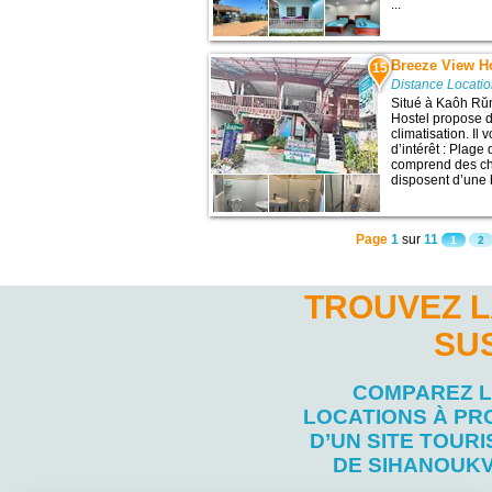
...
Breeze View H
15
Distance Locatio
Situé à Kaôh Rŭn
Hostel propose 
climatisation. Il
d’intérêt : Plage
comprend des ch
disposent d’une b
Page
1
sur
11
1
2
TROUVEZ L
SU
COMPAREZ 
LOCATIONS À PR
D’UN SITE TOURI
DE SIHANOUKV