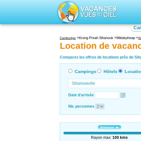
Ca
Krong Preah Sihanouk
Mittakpheap
Cambodge
S
Location de vacanc
Comparez les offres de locations près de Siha
Campings
Hôtels
Locati
Date d'arrivée
Nb. personnes
Distance
Rayon max:
100 kms