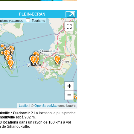
PLEIN-ÉCRAN
ations-vacances
Tourisme
11
12
14
13
15
7
10
1
6
5
4
2
8
3
9
+
−
Leaflet
| ©
OpenStreetMap
contributors
kville : Ou dormir
? La location la plus proche
noukville
est à 982 m.
3 locations
dans un rayon de 100 kms à vol
u de Sihanoukville.