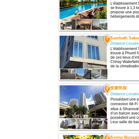
L’établissement
se trouve à 1,3 k
propose une pisc
hébergements dis
Sambath Saks
7
Distance Locatio
L’établissement
trouve à Phumĭ N
de ces lieux d’in
Chhay Waterfalls
de la climatisatio
安家民宿
8
Distance Locatio
Possédant une pi
connexion Wi-Fi
situe à Sihanoukv
d’un balcon avec
possèdent une cu
Leur salle de bai
Sunny Bungal
9