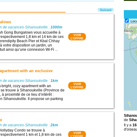
Suivant
Loc
alows
n de vacances-Sihanoukville :
1000m
 Ah Gong Bungalows vous accueille à
VOIR
 respectivement 1,8 km et 14 km de ces
L'OFFRE
 Serendipity Beach Pier et Kbal Chhay
 à votre disposition un jardin, un
tuit ainsi qu’une connexion Wi-Fi ...
 apartment with an exclusive
n de vacances-Sihanoukville :
1km
VOIR
A bright, cozy apartment with an
L'OFFRE
 se trouve à Sihanoukville (Province de
à proximité de ce lieu d’intérêt :
on Sihanoukville. Il propose un parking
Sihanou
do
de
Siha
n de vacances-Sihanoukville :
2km
Il y a
16
d'oisea
Hollyday Condo se trouve à
VOIR
 respectivement 1 km et 1,8 km de ces
L'OFFRE