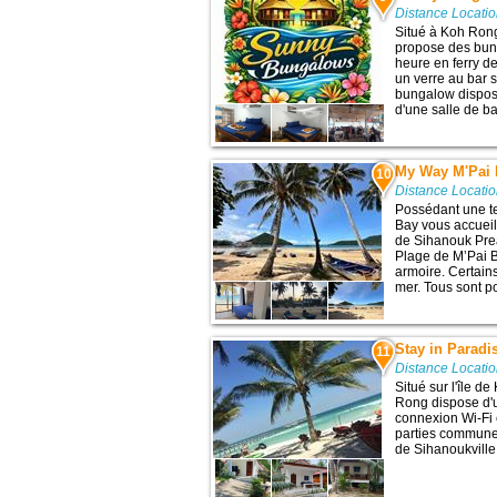
Distance Locatio
Situé à Koh Ron
propose des bun
heure en ferry d
un verre au bar 
bungalow dispose
d'une salle de ba
My Way M'Pai
10
Distance Locatio
Possédant une te
Bay vous accueil
de Sihanouk Prea
Plage de M’Pai 
armoire. Certain
mer. Tous sont po
Stay in Parad
11
Distance Locatio
Situé sur l'île d
Rong dispose d'u
connexion Wi-Fi 
parties communes
de Sihanoukville