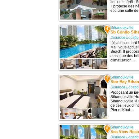
lieux d’intérêt :
Il propose des h
et d’une salle de 
Sihanoukville
4
Sb Condo Siha
Distance Locatio
L’établissement
Mall vous accueil
Beach. Il propose
ainsi que des h
climatisation ...
Sihanoukville
5
Star Bay Sihan
Distance Locatio
Proposant un jar
Sihanoukville Ho
Sihanoukville, à
de ces lieux d’i
Pier et Kbal ...
Sihanoukville
6
Sea View Resi
Distance Locatio