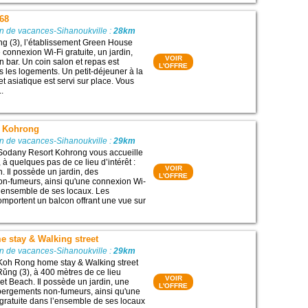
68
n de vacances-Sihanoukville :
28km
g (3), l’établissement Green House
connexion Wi-Fi gratuite, un jardin,
VOIR
n bar. Un coin salon et repas est
L'OFFRE
s les logements. Un petit-déjeuner à la
et asiatique est servi sur place. Vous
..
t Kohrong
n de vacances-Sihanoukville :
29km
 Sodany Resort Kohrong vous accueille
à quelques pas de ce lieu d’intérêt :
VOIR
. Il possède un jardin, des
L'OFFRE
n-fumeurs, ainsi qu'une connexion Wi-
 l’ensemble de ses locaux. Les
mportent un balcon offrant une vue sur
 stay & Walking street
n de vacances-Sihanoukville :
29km
 Koh Rong home stay & Walking street
Rŭng (3), à 400 mètres de ce lieu
VOIR
Set Beach. Il possède un jardin, une
L'OFFRE
bergements non-fumeurs, ainsi qu'une
gratuite dans l’ensemble de ses locaux