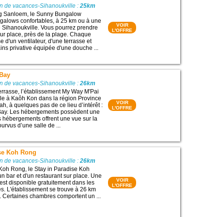
n de vacances-Sihanoukville :
25km
g Sanloem, le Sunny Bungalow
galows confortables, à 25 km ou à une
VOIR
e Sihanoukville. Vous pourrez prendre
L'OFFRE
sur place, près de la plage. Chaque
 d'un ventilateur, d'une terrasse et
ins privative équipée d'une douche ...
 Bay
n de vacances-Sihanoukville :
26km
rrasse, l’établissement My Way M'Pai
le à Kaôh Kon dans la région Province
VOIR
h, à quelques pas de ce lieu d’intérêt :
L'OFFRE
Bay. Les hébergements possèdent une
s hébergements offrent une vue sur la
urvus d’une salle de ...
ise Koh Rong
n de vacances-Sihanoukville :
26km
e Koh Rong, le Stay in Paradise Koh
n bar et d'un restaurant sur place. Une
VOIR
est disponible gratuitement dans les
L'OFFRE
. L'établissement se trouve à 26 km
. Certaines chambres comportent un ...