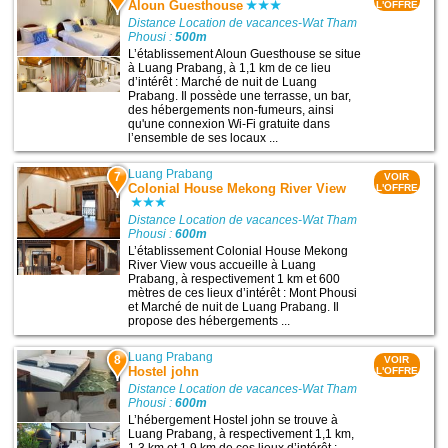
Aloun Guesthouse
L'OFFRE
Distance Location de vacances-Wat Tham
Phousi :
500m
L’établissement Aloun Guesthouse se situe
à Luang Prabang, à 1,1 km de ce lieu
d’intérêt : Marché de nuit de Luang
Prabang. Il possède une terrasse, un bar,
des hébergements non-fumeurs, ainsi
qu'une connexion Wi-Fi gratuite dans
l’ensemble de ses locaux ...
Luang Prabang
7
VOIR
Colonial House Mekong River View
L'OFFRE
Distance Location de vacances-Wat Tham
Phousi :
600m
L’établissement Colonial House Mekong
River View vous accueille à Luang
Prabang, à respectivement 1 km et 600
mètres de ces lieux d’intérêt : Mont Phousi
et Marché de nuit de Luang Prabang. Il
propose des hébergements ...
Luang Prabang
8
VOIR
Hostel john
L'OFFRE
Distance Location de vacances-Wat Tham
Phousi :
600m
L’hébergement Hostel john se trouve à
Luang Prabang, à respectivement 1,1 km,