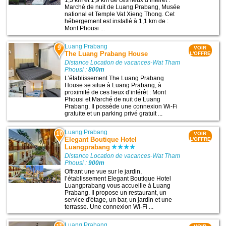
1,3 km et 1,9 km de ces lieux d’intérêt :
Marché de nuit de Luang Prabang, Musée
national et Temple Vat Xieng Thong. Cet
hébergement est installé à 1,1 km de :
Mont Phousi ...
Luang Prabang
9
VOIR
The Luang Prabang House
L'OFFRE
Distance Location de vacances-Wat Tham
Phousi :
800m
L’établissement The Luang Prabang
House se situe à Luang Prabang, à
proximité de ces lieux d’intérêt : Mont
Phousi et Marché de nuit de Luang
Prabang. Il possède une connexion Wi-Fi
gratuite et un parking privé gratuit ...
Luang Prabang
10
VOIR
Elegant Boutique Hotel
L'OFFRE
Luangprabang
Distance Location de vacances-Wat Tham
Phousi :
900m
Offrant une vue sur le jardin,
l’établissement Elegant Boutique Hotel
Luangprabang vous accueille à Luang
Prabang. Il propose un restaurant, un
service d'étage, un bar, un jardin et une
terrasse. Une connexion Wi-Fi ...
Luang Prabang