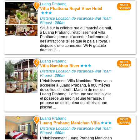
Luang Prabang
1
VOIR
Villa Phathana Royal View Hotel
L'OFFRE
Distance Location de vacances-Wat Tham
Phousi :
200m
Situé sur la célèbre rue du marché de nuit,
à Luang Prabang, l'établissement Villa
Phathana permet d'accéder facilement à
des attractions telles que le palais royal. Il
dispose d'une connexion Wi-Fi gratuite
dans tout ...
Luang Prabang
2
VOIR
Villa Namkhan River
L'OFFRE
Distance Location de vacances-Wat Tham
Phousi :
200m
L’établissement Villa Namkhan River vous
accueille à Luang Prabang, à 800 mètres
de ce lieu d’intérêt : Marché de nuit de
Luang Prabang. Il offre une vue sur la ville
et possède un jardin et une terrasse. Il
propose un distributeur de billets et une
piscine ...
Luang Prabang
3
VOIR
Luang Prabang Manichan Villa
L'OFFRE
Distance Location de vacances-Wat Tham
Phousi :
400m
L’établissement Luang Prabang Manichan