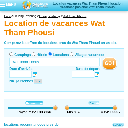
Location vacances Wat Tham Phousi, location
MENU
vacances pas cher Wat Tham Phousi
Campings
Louang Prabang
Laos
Luang Prabang
Wat Tham Phousi
Hôtels
Location de vacances Wat
Locations vacances
Tham Phousi
Villages vacances
Comparez les offres de locations près de Wat Tham Phousi en un clic.
Campings
Hôtels
Locations
Villages vacances
GO !
Date d'arrivée
Date de départ
Nb. personnes
Distance
Prix
Rayon max:
100 kms
Mini:
0 €
Maxi:
1000 €
locations recommandées près de
Suivant