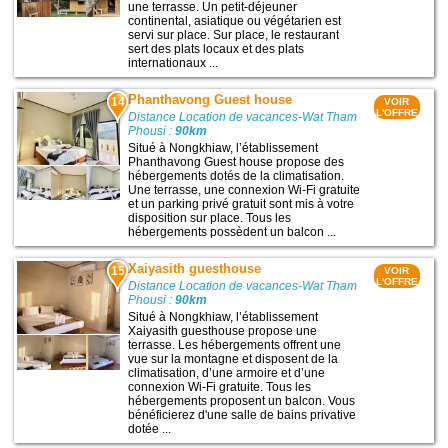
une terrasse. Un petit-déjeuner
continental, asiatique ou végétarien est
servi sur place. Sur place, le restaurant
sert des plats locaux et des plats
internationaux ...
Phanthavong Guest house
14
VOIR
L'OFFRE
Distance Location de vacances-Wat Tham
Phousi :
90km
Situé à Nongkhiaw, l’établissement
Phanthavong Guest house propose des
hébergements dotés de la climatisation.
Une terrasse, une connexion Wi-Fi gratuite
et un parking privé gratuit sont mis à votre
disposition sur place. Tous les
hébergements possèdent un balcon ...
Xaiyasith guesthouse
15
VOIR
L'OFFRE
Distance Location de vacances-Wat Tham
Phousi :
90km
Situé à Nongkhiaw, l’établissement
Xaiyasith guesthouse propose une
terrasse. Les hébergements offrent une
vue sur la montagne et disposent de la
climatisation, d’une armoire et d’une
connexion Wi-Fi gratuite. Tous les
hébergements proposent un balcon. Vous
bénéficierez d'une salle de bains privative
dotée ...