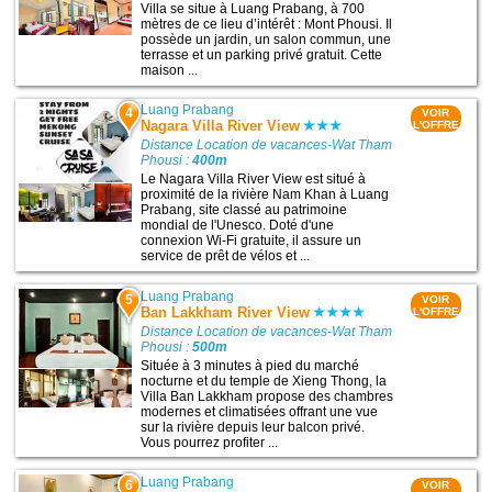
Villa se situe à Luang Prabang, à 700
mètres de ce lieu d’intérêt : Mont Phousi. Il
possède un jardin, un salon commun, une
terrasse et un parking privé gratuit. Cette
maison ...
Luang Prabang
4
VOIR
Nagara Villa River View
L'OFFRE
Distance Location de vacances-Wat Tham
Phousi :
400m
Le Nagara Villa River View est situé à
proximité de la rivière Nam Khan à Luang
Prabang, site classé au patrimoine
mondial de l'Unesco. Doté d'une
connexion Wi-Fi gratuite, il assure un
service de prêt de vélos et ...
Luang Prabang
5
VOIR
Ban Lakkham River View
L'OFFRE
Distance Location de vacances-Wat Tham
Phousi :
500m
Située à 3 minutes à pied du marché
nocturne et du temple de Xieng Thong, la
Villa Ban Lakkham propose des chambres
modernes et climatisées offrant une vue
sur la rivière depuis leur balcon privé.
Vous pourrez profiter ...
Luang Prabang
6
VOIR