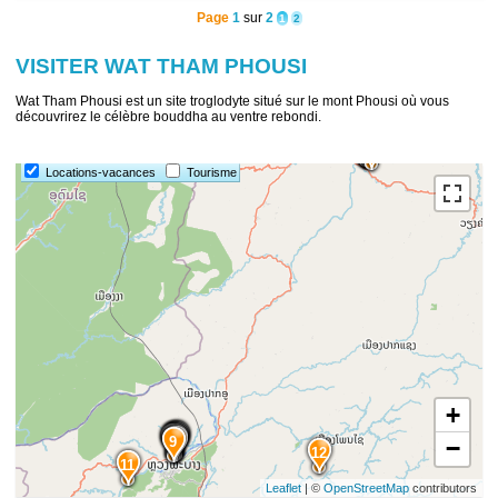
Page
1
sur
2
1
2
VISITER WAT THAM PHOUSI
Wat Tham Phousi est un site troglodyte situé sur le mont Phousi où vous
découvrirez le célèbre bouddha au ventre rebondi.
15
14
13
Locations-vacances
Tourisme
+
10
5
4
7
3
1
2
8
6
9
−
12
11
Leaflet
| ©
OpenStreetMap
contributors