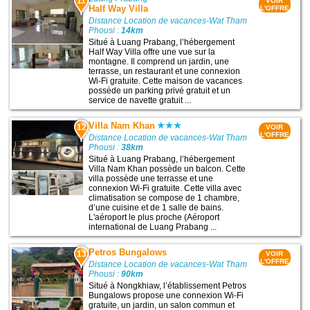
11
VOIR
Half Way Villa
L'OFFRE
Distance Location de vacances-Wat Tham
Phousi :
14km
Situé à Luang Prabang, l’hébergement
Half Way Villa offre une vue sur la
montagne. Il comprend un jardin, une
terrasse, un restaurant et une connexion
Wi-Fi gratuite. Cette maison de vacances
possède un parking privé gratuit et un
service de navette gratuit ...
Villa Nam Khan
12
VOIR
L'OFFRE
Distance Location de vacances-Wat Tham
Phousi :
38km
Situé à Luang Prabang, l’hébergement
Villa Nam Khan possède un balcon. Cette
villa possède une terrasse et une
connexion Wi-Fi gratuite. Cette villa avec
climatisation se compose de 1 chambre,
d’une cuisine et de 1 salle de bains.
L'aéroport le plus proche (Aéroport
international de Luang Prabang ...
Petros Bungalows
13
VOIR
L'OFFRE
Distance Location de vacances-Wat Tham
Phousi :
90km
Situé à Nongkhiaw, l’établissement Petros
Bungalows propose une connexion Wi-Fi
gratuite, un jardin, un salon commun et