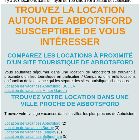
Il y a
108 locations
dans un rayon de 100 kms à vol d'oiseau de Abbotsford.
TROUVEZ LA LOCATION
AUTOUR DE ABBOTSFORD
SUSCEPTIBLE DE VOUS
INTÉRESSER
COMPAREZ LES LOCATIONS À PROXIMITÉ
D’UN SITE TOURISTIQUE DE ABBOTSFORD
Vous souhaitez séjourner dans une location de Abbotsford se trouvant à
proximité d’un lieu touristique en particulier ? Comparez différents locations
en fonction de la distance qui les sépare des sites touristiques ci-dessous…
Location de vacances Abbotsford, BC, CA
Location de vacances Minter Garden
TROUVEZ VOTRE LOCATION DANS UNE
VILLE PROCHE DE ABBOTSFORD
Trouvez votre village vacances dans les villes les plus proches de Abbotsford
:
Location de vacances Abbotsford
(2)
Location de vacances Surrey
(3)
Location de vacances Langley
(3)
Location de vacances Bellingham
(5)