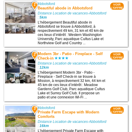
Abbotsford
1
VOIR
Beautiful abode in Abbotsford
L'OFFRE
Distance Location de vacances-Abbotsford
:
5km
L’hébergement Beautiful abode in
Abbotsford se trouve à Abbotsford, à
respectivement 49 km, 31 km et 40 km de
ces lieux d’intérêt : Western Washington
University, Parc aquatique Cultus Lake et
Northview Golf and Country ...
Modern 3br - Patio - Fireplace - Self
2
VOIR
Check-in
L'OFFRE
Distance Location de vacances-Abbotsford
:
12km
L’hébergement Modern 3br - Patio -
Fireplace - Self Check-in se trouve à
Mission, à respectivement 32 km, 44 km et
45 km de ces lieux d’intérêt : Meadow
Gardens Golf Club, Parc aquatique Cultus
Lake et Surrey Golf Club. Il propose un
patio et une connexion Wi-Fi ...
Abbotsford
3
VOIR
Private Farm Escape with Modern
L'OFFRE
Comforts
Distance Location de vacances-Abbotsford
:
16km
L’hébergement Private Farm Escape with