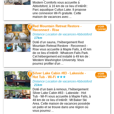
Modern Comforts vous accueille à
Abbotsford, à 16 km de ce lieu d’intérêt :
Parc aquatique Cultus Lake. Il propose
une connexion Wi-Fi gratuite. Cette
maison de vacances avec ...
Red Mountain Retreat Restore -
4
VOIR
Reconnect - Rise
L'OFFRE
Distance Location de vacances-Abbotsford
:
17km
Doté d’un sauna, l’hébergement Red
Mountain Retreat Restore - Reconnect -
Rise vous accueille à Maple Falls, à 45 km
de ce lieu d’intérêt : Whatcom Falls Park.
Cet hébergement est installé à 49 km de :
Western Washington University. Vous
pourrez profiter d'un ...
Silver Lake Cabin #83 - Lakeside -
5
VOIR
Hot Tub - Wi-Fi
L'OFFRE
Distance Location de vacances-Abbotsford
:
21km
Doté d’un bain à remous, l’hébergement
Silver Lake Cabin #83 - Lakeside - Hot
Tub - Wi-Fi vous accueille à Maple Falls, à
48 km de ce lieu d’intérêt : Mt Baker Ski
Area. Cette maison de vacances possède
un patio et se trouve dans une région où
vous pourrez ...