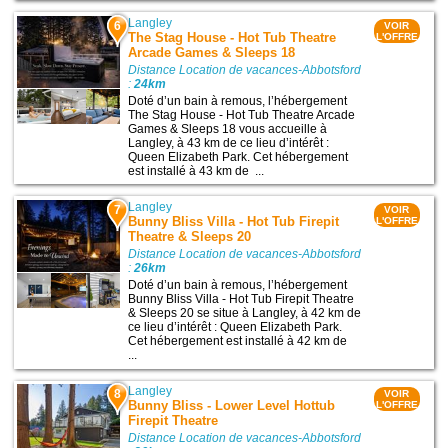
Langley
6
VOIR
The Stag House - Hot Tub Theatre
L'OFFRE
Arcade Games & Sleeps 18
Distance Location de vacances-Abbotsford
:
24km
Doté d’un bain à remous, l’hébergement
The Stag House - Hot Tub Theatre Arcade
Games & Sleeps 18 vous accueille à
Langley, à 43 km de ce lieu d’intérêt :
Queen Elizabeth Park. Cet hébergement
est installé à 43 km de ...
Langley
7
VOIR
Bunny Bliss Villa - Hot Tub Firepit
L'OFFRE
Theatre & Sleeps 20
Distance Location de vacances-Abbotsford
:
26km
Doté d’un bain à remous, l’hébergement
Bunny Bliss Villa - Hot Tub Firepit Theatre
& Sleeps 20 se situe à Langley, à 42 km de
ce lieu d’intérêt : Queen Elizabeth Park.
Cet hébergement est installé à 42 km de
...
Langley
8
VOIR
Bunny Bliss - Lower Level Hottub
L'OFFRE
Firepit Theatre
Distance Location de vacances-Abbotsford