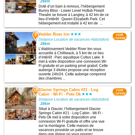
:
26km
Doté d’un bain à remous, l’hébergement
Bunny Bliss - Lower Level Hottub Firepit
Theatre se trouve à Langley, à 42 km de ce
lieu d’intérêt : Queen Elizabeth Park. Cet
hébergement est installé à 42 km de ...
Vedder River Inn
9
VOIR
L'OFFRE
Distance Location de vacances-Abbotsford
:
28km
L’établissement Vedder River Inn vous
accueille à Chilliwack, à 5 km de ce lieu
d’intérêt : Parc aquatique Cultus Lake. Il
met à votre disposition une connexion Wi-
Fi gratuite et un parking privé gratuit. Cette
auberge 3 étoiles propose une réception
ouverte 24h/24. Cette auberge comprend
des chambres ...
Glacier Springs Cabin #21 - Log
10
VOIR
Cabin - Wi-Fi - Pets Ok
L'OFFRE
Distance Location de vacances-Abbotsford
:
28km
Situé à Glacier, l’hébergement Glacier
Springs Cabin #21 - Log Cabin - Wi-Fi -
Pets Ok met à votre disposition une
connexion Wi-Fi gratuite et offre une vue
sur la montagne. Cette maison de
vacances possède un patio et se trouve
dans une région où vous pourrez ...