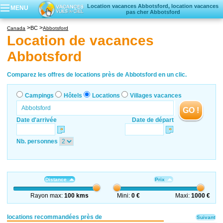
Location vacances Abbotsford, location vacances
MENU
pas cher Abbotsford
Campings
BC
Canada
Abbotsford
Hôtels
Location de vacances
Locations vacances
Abbotsford
Villages vacances
Comparez les offres de locations près de Abbotsford en un clic.
Campings
Hôtels
Locations
Villages vacances
GO !
Date d'arrivée
Date de départ
Nb. personnes
Distance
Prix
Rayon max:
100 kms
Mini:
0 €
Maxi:
1000 €
locations recommandées près de
Suivant