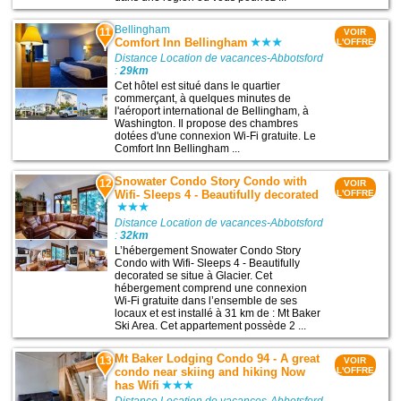
Bellingham
11
VOIR
Comfort Inn Bellingham
L'OFFRE
Distance Location de vacances-Abbotsford
:
29km
Cet hôtel est situé dans le quartier
commerçant, à quelques minutes de
l'aéroport international de Bellingham, à
Washington. Il propose des chambres
dotées d'une connexion Wi-Fi gratuite. Le
Comfort Inn Bellingham ...
Snowater Condo Story Condo with
12
VOIR
Wifi- Sleeps 4 - Beautifully decorated
L'OFFRE
Distance Location de vacances-Abbotsford
:
32km
L’hébergement Snowater Condo Story
Condo with Wifi- Sleeps 4 - Beautifully
decorated se situe à Glacier. Cet
hébergement comprend une connexion
Wi-Fi gratuite dans l’ensemble de ses
locaux et est installé à 31 km de : Mt Baker
Ski Area. Cet appartement possède 2 ...
Mt Baker Lodging Condo 94 - A great
13
VOIR
condo near skiing and hiking Now
L'OFFRE
has Wifi