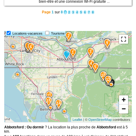
bien-être et une connexion Wi-Fi gratuite ...
Page
1
sur
8
1
2
3
4
5
6
7
8
Locations-vacances
Tourisme
2
9
8
7
6
3
1
4
5
10
13
12
11
+
15
14
−
Leaflet
| ©
OpenStreetMap
contributors
Abbotsford : Ou dormir
? La location la plus proche de
Abbotsford
est à 5
km.