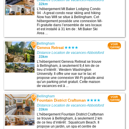
Distance Location de vacances-Abbotsford
:
32km
L’hébergement Mt Baker Lodging Condo
94 - A great condo near skiing and hiking
Now has Wifi se situe à Bellingham. Cet
hébergement possède une connexion Wi-
Fi gratuite dans l’ensemble de ses locaux
et est installé à 31 km de : Mt Baker Ski
Area ...
Bellingham
14
VOIR
Geneva Retreat
L'OFFRE
Distance Location de vacances-Abbotsford
:
33km
L’hébergement Geneva Retreat se trouve
à Bellingham, à seulement 9,4 km de ce
lieu d’intérêt : Western Washington
University. Il offre une vue sur le lac et
propose une connexion Wi-Fi gratuite ainsi
qu’un parking privé gratuit. Cette maison
de vacances est à ...
Bellingham
15
VOIR
Fountain District Craftsman
L'OFFRE
Distance Location de vacances-Abbotsford
:
33km
L’hébergement Fountain District Craftsman
se trouve à Bellingham, à seulement 2 km
de ce lieu d’intérêt : Squalicum Beach. Il
propose un jardin, un spa et centre de