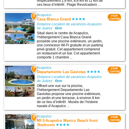
respectivement 2,6 km, 8,6 km et 11 km de
ces lieux d’intérêt : Plage Revolcadero ...
Acapulco
6
VOIR
Casa Blanca Grand
L'OFFRE
Distance Location de vacances-Acapulco
de Juárez :
6km
Situé dans le centre de Acapulco,
l’hébergement Casa Blanca Grand
possède une piscine extérieure, un jardin,
une connexion Wi-Fi gratuite et un parking
privé gratuit. Cet appartement comprend
un restaurant et un bar. Cet appartement
comporte 1 chambre ...
Acapulco
7
VOIR
Departamento Las Gaviotas
L'OFFRE
Distance Location de vacances-Acapulco
de Juárez :
6km
Offrant une vue sur la piscine,
l’hébergement Departamento Las
Gaviotas propose une piscine extérieure,
un jardin et une terrasse, à environ 8 km
de ce lieu d’intérêt : Musée de l’histoire
navale d’Acapulco ...
Acapulco
8
VOIR
Mf-3-Acapulco Mexico Beach front
L'OFFRE
3bedroom