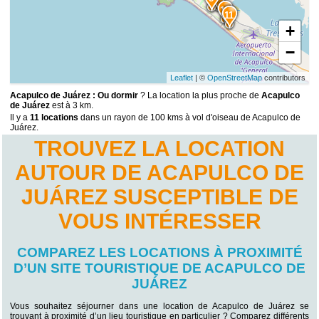
10
11
+
−
Leaflet
| ©
OpenStreetMap
contributors
Acapulco de Juárez : Ou dormir
? La location la plus proche de
Acapulco
de Juárez
est à 3 km.
Il y a
11 locations
dans un rayon de 100 kms à vol d'oiseau de Acapulco de
Juárez.
TROUVEZ LA LOCATION
AUTOUR DE ACAPULCO DE
JUÁREZ SUSCEPTIBLE DE
VOUS INTÉRESSER
COMPAREZ LES LOCATIONS À PROXIMITÉ
D’UN SITE TOURISTIQUE DE ACAPULCO DE
JUÁREZ
Vous souhaitez séjourner dans une location de Acapulco de Juárez se
trouvant à proximité d’un lieu touristique en particulier ? Comparez différents