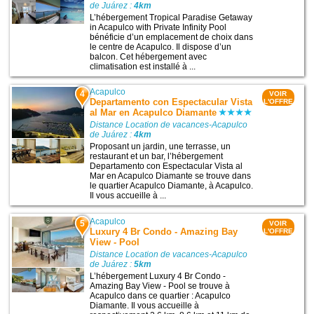
de Juárez :
4km
L’hébergement Tropical Paradise Getaway
in Acapulco with Private Infinity Pool
bénéficie d’un emplacement de choix dans
le centre de Acapulco. Il dispose d’un
balcon. Cet hébergement avec
climatisation est installé à ...
Acapulco
4
VOIR
Departamento con Espectacular Vista
L'OFFRE
al Mar en Acapulco Diamante
Distance Location de vacances-Acapulco
de Juárez :
4km
Proposant un jardin, une terrasse, un
restaurant et un bar, l’hébergement
Departamento con Espectacular Vista al
Mar en Acapulco Diamante se trouve dans
le quartier Acapulco Diamante, à Acapulco.
Il vous accueille à ...
Acapulco
5
VOIR
Luxury 4 Br Condo - Amazing Bay
L'OFFRE
View - Pool
Distance Location de vacances-Acapulco
de Juárez :
5km
L’hébergement Luxury 4 Br Condo -
Amazing Bay View - Pool se trouve à
Acapulco dans ce quartier : Acapulco
Diamante. Il vous accueille à