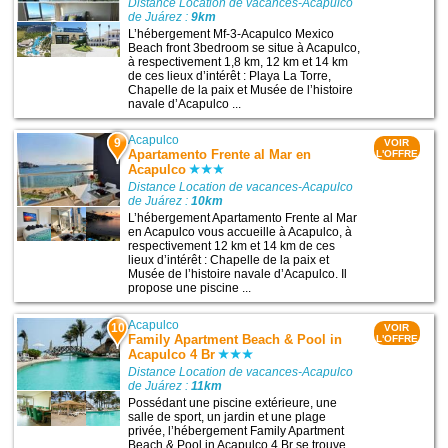
Distance Location de vacances-Acapulco
de Juárez :
9km
L’hébergement Mf-3-Acapulco Mexico
Beach front 3bedroom se situe à Acapulco,
à respectivement 1,8 km, 12 km et 14 km
de ces lieux d’intérêt : Playa La Torre,
Chapelle de la paix et Musée de l’histoire
navale d’Acapulco ...
Acapulco
9
VOIR
Apartamento Frente al Mar en
L'OFFRE
Acapulco
Distance Location de vacances-Acapulco
de Juárez :
10km
L’hébergement Apartamento Frente al Mar
en Acapulco vous accueille à Acapulco, à
respectivement 12 km et 14 km de ces
lieux d’intérêt : Chapelle de la paix et
Musée de l’histoire navale d’Acapulco. Il
propose une piscine ...
Acapulco
10
VOIR
Family Apartment Beach & Pool in
L'OFFRE
Acapulco 4 Br
Distance Location de vacances-Acapulco
de Juárez :
11km
Possédant une piscine extérieure, une
salle de sport, un jardin et une plage
privée, l’hébergement Family Apartment
Beach & Pool in Acapulco 4 Br se trouve