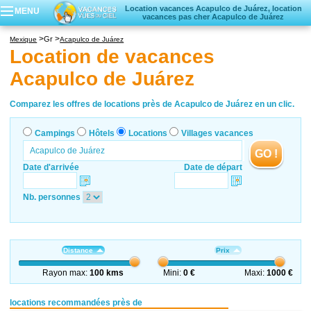
Location vacances Acapulco de Juárez, location
MENU
vacances pas cher Acapulco de Juárez
Campings
Gr
Mexique
Acapulco de Juárez
Hôtels
Location de vacances
Locations vacances
Acapulco de Juárez
Villages vacances
Comparez les offres de locations près de Acapulco de Juárez en un clic.
Campings
Hôtels
Locations
Villages vacances
GO !
Date d'arrivée
Date de départ
Nb. personnes
Distance
Prix
Rayon max:
100 kms
Mini:
0 €
Maxi:
1000 €
locations recommandées près de