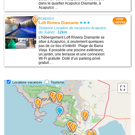
dans le quartier Acapulco Diamante, à
Acapulco ...
Acapulco
11
VOIR
Loft Riviera Diamante
L'OFFRE
Distance Location de vacances-Acapulco
de Juárez :
12km
L’hébergement Loft Riviera Diamante se
situe à Acapulco, à seulement quelques
pas de ce lieu d’intérêt : Plage de Barra
Vieja. Il possède une piscine extérieure,
un jardin, une terrasse et une connexion
Wi-Fi gratuite. Doté d’un parking privé
gratuit ...
Locations-vacances
Tourisme
3
2
1
6
7
4
5
9
8