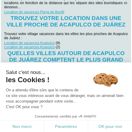
locations en fonction de la distance qui les sépare des sites touristiques ci-
dessous…
Location de vacances Playa de Bonfil
TROUVEZ VOTRE LOCATION DANS UNE
VILLE PROCHE DE ACAPULCO DE JUÁREZ
Trouvez votre village vacances dans les villes les plus proches de Acapulco
de Juárez :
Location de vacances Acapulco
(9)
Location de vacances Acapulco
(2)
QUELLES VILLES AUTOUR DE ACAPULCO
DE JUÁREZ COMPTENT LE PLUS GRAND
NOMBRE DE LOCATIONS ?
Salut c'est nous...
Vous souhaitez séjourner dans une ville particulière de Acapulco de Juárez ?
les Cookies !
Trouvez votre futur lieu de villégiature en fonction des villes qui comptent le
plus grand nombre locations en Acapulco de Juárez !
Location de vacances Acapulco
(9)
On a attendu d'être sûrs que le contenu de
Location de vacances Acapulco
(2)
ce site vous intéresse avant de vous déranger, mais on aimerait bien
vous accompagner pendant votre visite...
Qui sommes nous ?
|
Contactez-nous
|
Nos partenaires
C'est OK pour vous ?
Campings
Hôtels
Locations vacances
Villages vacances
Guides
Consentements certifiés par
©2021 Vacances Vues du Ciel
0.181
Non merci
Paramètres
OK pour moi