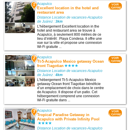
Acapulco
1
VOIR
Excellent location in the hotel and
L'OFFRE
restaurant area
Distance Location de vacances-Acapulco
de Juárez :
3km
L’hébergement Excellent location in the
hotel and restaurant area se trouve à
Acapulco, à seulement 800 mètres de ce
lieu d’intérêt : Playa Condesa. Il offre une
vue sur la ville et propose une connexion
Wi-Fi gratuite ...
Acapulco
2
VOIR
Tt-5-Acapulco Mexico getaway Ocean
L'OFFRE
front Tiagotian
Distance Location de vacances-Acapulco
de Juárez :
4km
L’hébergement Tt-5-Acapulco Mexico
getaway Ocean front Tiagotian bénéficie
d’un emplacement de choix dans le centre
de Acapulco. Il dispose d’un patio. Cet
hébergement comprend une connexion
Wi-Fi gratuite dans ...
Acapulco
3
VOIR
Tropical Paradise Getaway in
L'OFFRE
Acapulco with Private Infinity Pool
Distance Location de vacances-Acapulco