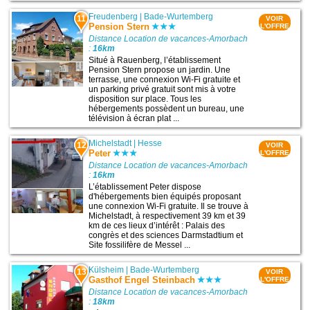
Freudenberg
|
Bade-Wurtemberg
11
VOIR
Pension Stern
L'OFFRE
Distance Location de vacances-Amorbach
:
16km
Situé à Rauenberg, l’établissement
Pension Stern propose un jardin. Une
terrasse, une connexion Wi-Fi gratuite et
un parking privé gratuit sont mis à votre
disposition sur place. Tous les
hébergements possèdent un bureau, une
télévision à écran plat ...
Michelstadt
|
Hesse
12
VOIR
Peter
L'OFFRE
Distance Location de vacances-Amorbach
:
16km
L’établissement Peter dispose
d'hébergements bien équipés proposant
une connexion Wi-Fi gratuite. Il se trouve à
Michelstadt, à respectivement 39 km et 39
km de ces lieux d’intérêt : Palais des
congrès et des sciences Darmstadtium et
Site fossilifère de Messel ...
Külsheim
|
Bade-Wurtemberg
13
VOIR
Gasthof Engel Steinbach
L'OFFRE
Distance Location de vacances-Amorbach
:
18km