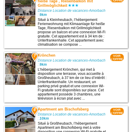
heiße Tage , Riesenbalkon mit
L'OFFRE
Grillmöglichkeit
Distance Location de vacances-Amorbach
:
9km
Situé à Kleinheubach, l’hébergement
Ferienwohnung mit Klimaanlage für heiße
Tage, Riesenbalkon mit Grillmöglichkeit
propose un balcon et une connexion Wi-Fi
gratuite. Cet appartement est à 34 km de :
Unterfrankenhalle. Cet appartement avec
climatisation se compose ...
Krönchen
7
VOIR
L'OFFRE
Distance Location de vacances-Amorbach
:
9km
L’hébergement Krönchen, qui met à
disposition une terrasse, vous accueille à
Großheubach, à 37 km de ce lieu d’intérêt :
Unterfrankenhalle. Un restaurant, un
parking privé gratuit et une connexion Wi-
Fi gratuite sont disponibles sur place. Cet
appartement possède 3 chambres, une
télévision à écran plat avec ...
Apartment am Bischofsberg
8
VOIR
L'OFFRE
Distance Location de vacances-Amorbach
:
10km
Situé à Großheubach, l’hébergement
Apartment am Bischofsberg met à votre
disposition une connexion Wi-Fi gratuite et