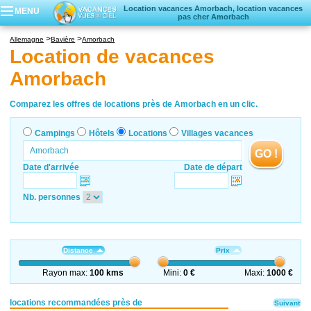
Location vacances Amorbach, location vacances
MENU
pas cher Amorbach
Campings
Allemagne
Bavière
Amorbach
Hôtels
Location de vacances
Locations vacances
Amorbach
Villages vacances
Comparez les offres de locations près de Amorbach en un clic.
Campings
Hôtels
Locations
Villages vacances
GO !
Date d'arrivée
Date de départ
Nb. personnes
Distance
Prix
Rayon max:
100 kms
Mini:
0 €
Maxi:
1000 €
locations recommandées près de
Suivant