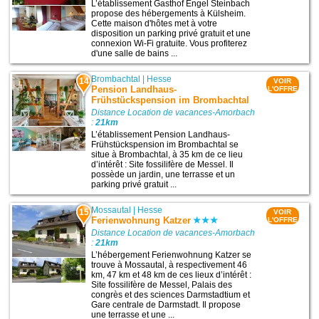
L’établissement Gasthof Engel Steinbach
propose des hébergements à Külsheim.
Cette maison d'hôtes met à votre
disposition un parking privé gratuit et une
connexion Wi-Fi gratuite. Vous profiterez
d'une salle de bains ...
Brombachtal
|
Hesse
14
VOIR
Pension Landhaus-
L'OFFRE
Frühstückspension im Brombachtal
Distance Location de vacances-Amorbach
:
21km
L’établissement Pension Landhaus-
Frühstückspension im Brombachtal se
situe à Brombachtal, à 35 km de ce lieu
d’intérêt : Site fossilifère de Messel. Il
possède un jardin, une terrasse et un
parking privé gratuit ...
Mossautal
|
Hesse
15
VOIR
Ferienwohnung Katzer
L'OFFRE
Distance Location de vacances-Amorbach
:
21km
L’hébergement Ferienwohnung Katzer se
trouve à Mossautal, à respectivement 46
km, 47 km et 48 km de ces lieux d’intérêt :
Site fossilifère de Messel, Palais des
congrès et des sciences Darmstadtium et
Gare centrale de Darmstadt. Il propose
une terrasse et une ...