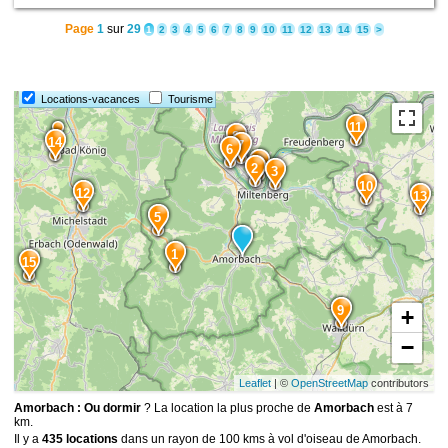
Page
1
sur
29
1
2
3
4
5
6
7
8
9
10
11
12
13
14
15
>
Locations-vacances
Tourisme
11
8
14
7
6
4
2
3
10
12
13
5
1
15
9
+
−
Leaflet
| ©
OpenStreetMap
contributors
Amorbach : Ou dormir
? La location la plus proche de
Amorbach
est à 7
km.
Il y a
435 locations
dans un rayon de 100 kms à vol d'oiseau de Amorbach.