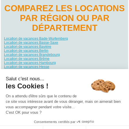
COMPAREZ LES LOCATIONS
PAR RÉGION OU PAR
DÉPARTEMENT
Location de vacances Bade-Wurtemberg
Location de vacances Basse-Saxe
Location de vacances Bavière
Location de vacances Berlin
Location de vacances Brandebourg
Location de vacances Brême
Location de vacances Hambourg
Location de vacances Hesse
Location de vacances Mecklembourg-Poméranie
Location de vacances Rhénanie du Nord-Westphalie
Salut c'est nous...
Location de vacances Rhénanie-Palatinat
Location de vacances Sarre
les Cookies !
Location de vacances Saxe
Location de vacances Saxe-Anhalt
Location de vacances Schleswig-Holstein
On a attendu d'être sûrs que le contenu de
Location de vacances Thuringe
ce site vous intéresse avant de vous déranger, mais on aimerait bien
vous accompagner pendant votre visite...
Qui sommes nous ?
|
Contactez-nous
|
Nos partenaires
C'est OK pour vous ?
Campings
Hôtels
Locations vacances
Villages vacances
Guides
Consentements certifiés par
©2021 Vacances Vues du Ciel