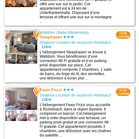
offre une vue sur le jardin. Cet
appartement est à 34 km de :
Unterfrankenhalle. Disposant d’une
terrasse et offrant une vue sur la montagne
...
Walldürn
|
Bade-Wurtemberg
9
VOIR
Sleephaven
L'OFFRE
Distance Location de vacances-Amorbach
:
12km
L’hébergement Sleephaven se trouve à
Walldürn. Vous bénéficierez d’une
connexion Wi-Fi gratuite et d’un parking
privé disponible sur place. Cet
appartement comporte 2 chambres, 1 salle
de bains, du linge de lit, des serviettes,
une télévision à écran plat ...
Fewo Frizzi
10
VOIR
L'OFFRE
Distance Location de vacances-Amorbach
:
13km
L’hébergement Fewo Frizzi vous accueille
à Richelbach, dans la région Bavière. Il
comprend un balcon. Cet hébergement
met à votre disposition une terrasse, un
parking privé gratuit et une connexion Wi-
Fi gratuite. Cet appartement possède 3
chambres, une télévision avec les chaînes
du satellite ...