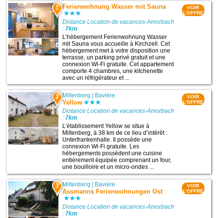
Ferienwohnung Wasser mit Sauna
1
VOIR
L'OFFRE
Distance Location de vacances-Amorbach
:
7km
L’hébergement Ferienwohnung Wasser
mit Sauna vous accueille à Kirchzell. Cet
hébergement met à votre disposition une
terrasse, un parking privé gratuit et une
connexion Wi-Fi gratuite. Cet appartement
comporte 4 chambres, une kitchenette
avec un réfrigérateur et ...
Miltenberg
|
Bavière
2
VOIR
Yellow
L'OFFRE
Distance Location de vacances-Amorbach
:
7km
L’établissement Yellow se situe à
Miltenberg, à 38 km de ce lieu d’intérêt :
Unterfrankenhalle. Il possède une
connexion Wi-Fi gratuite. Les
hébergements possèdent une cuisine
entièrement équipée comprenant un four,
une bouilloire et un micro-ondes ...
Miltenberg
|
Bavière
3
VOIR
Assmanns Ferienwohnungen Ost
L'OFFRE
Distance Location de vacances-Amorbach
:
7km