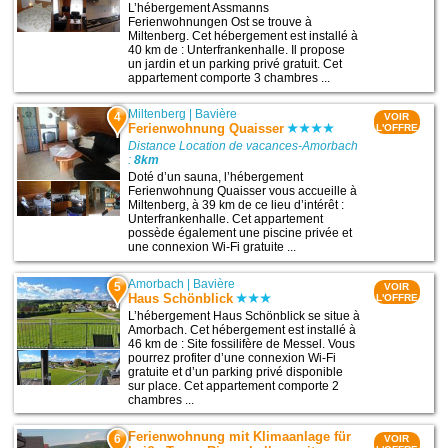
L’hébergement Assmanns
Ferienwohnungen Ost se trouve à
Miltenberg. Cet hébergement est installé à
40 km de : Unterfrankenhalle. Il propose
un jardin et un parking privé gratuit. Cet
appartement comporte 3 chambres ...
Miltenberg
|
Bavière
4
VOIR
Ferienwohnung Quaisser
L'OFFRE
Distance Location de vacances-Amorbach
:
8km
Doté d’un sauna, l’hébergement
Ferienwohnung Quaisser vous accueille à
Miltenberg, à 39 km de ce lieu d’intérêt :
Unterfrankenhalle. Cet appartement
possède également une piscine privée et
une connexion Wi-Fi gratuite ...
Amorbach
|
Bavière
5
VOIR
Haus Schönblick
L'OFFRE
L’hébergement Haus Schönblick se situe à
Amorbach. Cet hébergement est installé à
46 km de : Site fossilifère de Messel. Vous
pourrez profiter d’une connexion Wi-Fi
gratuite et d’un parking privé disponible
sur place. Cet appartement comporte 2
chambres ...
Ferienwohnung mit Klimaanlage für
6
VOIR