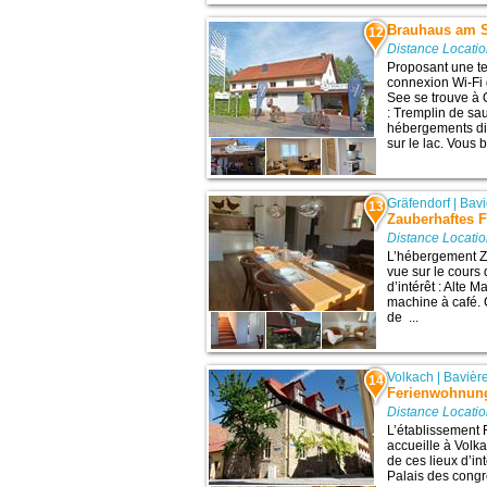
Brauhaus am 
12
Distance Locatio
Proposant une te
connexion Wi-Fi 
See se trouve à O
: Tremplin de sa
hébergements dis
sur le lac. Vous b
Gräfendorf
|
Bavi
13
Zauberhaftes 
Distance Locatio
L’hébergement Z
vue sur le cours 
d’intérêt : Alte 
machine à café. 
de ...
Volkach
|
Bavièr
14
Ferienwohnung
Distance Locatio
L’établissement 
accueille à Volk
de ces lieux d’in
Palais des congr