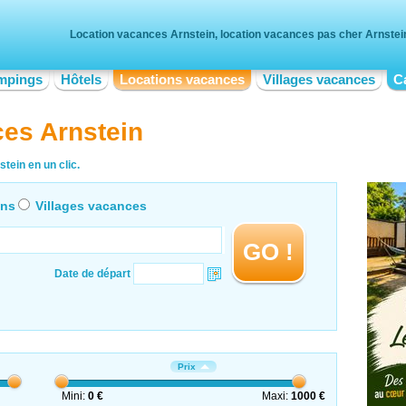
Location vacances Arnstein, location vacances pas cher Arnstei
mpings
Hôtels
Locations vacances
Villages vacances
C
es Arnstein
tein en un clic.
ons
Villages vacances
GO !
Date de départ
Prix
Mini:
0 €
Maxi:
1000 €