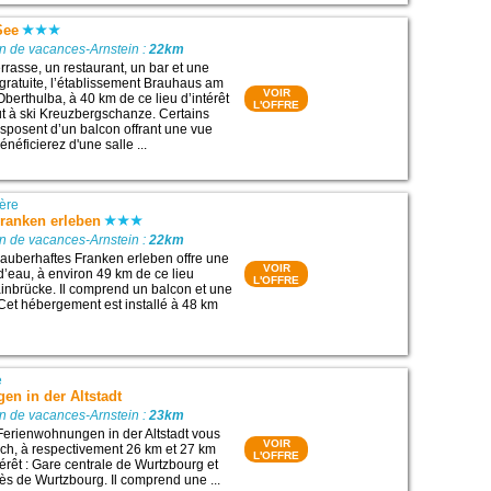
See
n de vacances-Arnstein :
22km
rrasse, un restaurant, un bar et une
gratuite, l’établissement Brauhaus am
VOIR
berthulba, à 40 km de ce lieu d’intérêt
L'OFFRE
ut à ski Kreuzbergschanze. Certains
posent d’un balcon offrant une vue
énéficierez d'une salle ...
ère
Franken erleben
n de vacances-Arnstein :
22km
auberhaftes Franken erleben offre une
VOIR
d’eau, à environ 49 km de ce lieu
L'OFFRE
Mainbrücke. Il comprend un balcon et une
Cet hébergement est installé à 48 km
e
en in der Altstadt
n de vacances-Arnstein :
23km
Ferienwohnungen in der Altstadt vous
VOIR
ach, à respectivement 26 km et 27 km
L'OFFRE
térêt : Gare centrale de Wurtzbourg et
ès de Wurtzbourg. Il comprend une ...