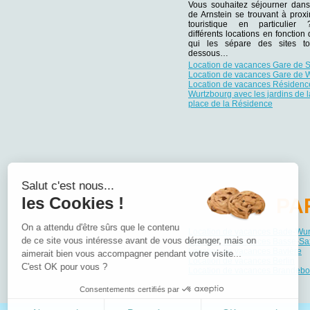
Vous souhaitez séjourner dans
de Arnstein se trouvant à proxi
touristique en particulie
différents locations en fonction
qui les sépare des sites tou
dessous…
Location de vacances Gare de S
Location de vacances Gare de 
Location de vacances Résidenc
Wurtzbourg avec les jardins de l
place de la Résidence
Salut c'est nous...
les Cookies !
PA
On a attendu d'être sûrs que le contenu
Location de vacances Bade-Wu
de ce site vous intéresse avant de vous déranger, mais on
Location de vacances Basse-Sa
Location de vacances Bavière
aimerait bien vous accompagner pendant votre visite...
Location de vacances Berlin
C'est OK pour vous ?
Location de vacances Brandebo
Consentements certifiés par