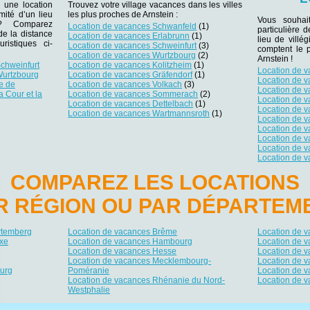
 une location
Trouvez votre village vacances dans les villes
mité d’un lieu
les plus proches de Arnstein :
Vous souhai
r ? Comparez
Location de vacances Schwanfeld
(1)
particulière 
 de la distance
Location de vacances Erlabrunn
(1)
lieu de villég
ristiques ci-
Location de vacances Schweinfurt
(3)
comptent le 
Location de vacances Wurtzbourg
(2)
Arnstein !
chweinfurt
Location de vacances Kolitzheim
(1)
Location de 
Wurtzbourg
Location de vacances Gräfendorf
(1)
Location de 
e de
Location de vacances Volkach
(3)
Location de v
a Cour et la
Location de vacances Sommerach
(2)
Location de 
Location de vacances Dettelbach
(1)
Location de 
Location de vacances Wartmannsroth
(1)
Location de 
Location de 
Location de v
Location de v
Location de 
COMPAREZ LES LOCATIONS
R RÉGION OU PAR DÉPARTEM
rtemberg
Location de vacances Brême
Location de 
xe
Location de vacances Hambourg
Location de 
Location de vacances Hesse
Location de 
Location de vacances Mecklembourg-
Location de 
urg
Poméranie
Location de v
Location de vacances Rhénanie du Nord-
Location de 
Westphalie