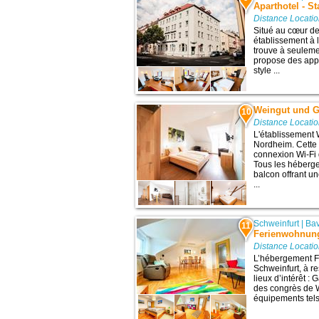
Aparthotel - S
Distance Locatio
Situé au cœur de 
établissement à 
trouve à seulemen
propose des app
style ...
Weingut und G
10
Distance Locatio
L'établissement 
Nordheim. Cette
connexion Wi-Fi g
Tous les héberg
balcon offrant un
...
Schweinfurt
|
Bav
11
Ferienwohnung
Distance Locatio
L’hébergement F
Schweinfurt, à r
lieux d’intérêt :
des congrès de W
équipements tels 