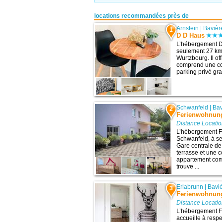
locations recommandées près de
Arnstein
|
Bavièr
1
D D Haus
L’hébergement D 
seulement 27 km d
Wurtzbourg. Il of
comprend une con
parking privé gra
Schwanfeld
|
Bav
2
Ferienwohnung
Distance Locatio
L’hébergement F
Schwanfeld, à se
Gare centrale de
terrasse et une c
appartement comp
trouve ...
Erlabrunn
|
Bavi
3
Ferienwohnung
Distance Locatio
L’hébergement F
accueille à resp