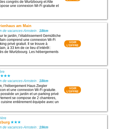
s des congrès de Wurtzbourg et Alte
ropose une connexion Wi-Fi gratuite et
rienhaus am Main
n de vacances-Arnstein :
18km
ur le jardin, l’établissement Gemütliche
ain comprend une connexion Wi-Fi
VOIR
king privé gratuit. Il se trouve à
L'OFFRE
, à 33 km de ce lieu d’intérêt :
rès de Wurtzbourg. Les hébergements
ère
n de vacances-Arnstein :
18km
im, l’hébergement Haus Ziegler
VOIR
on et une connexion Wi-Fi gratuite.
L'OFFRE
possède un jardin et un parking privé
partement se compose de 2 chambres,
e cuisine entièrement équipée avec un
ière
zburg
n de vacances-Arnstein :
19km