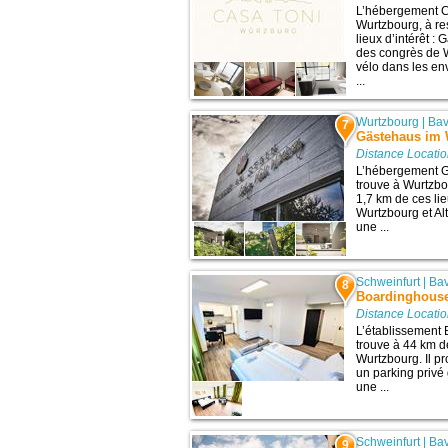
L’hébergement C
Wurtzbourg, à re
lieux d’intérêt :
des congrès de W
vélo dans les e
...
Wurtzbourg
|
Bav
7
Gästehaus im 
Distance Locatio
L’hébergement G
trouve à Wurtzbo
1,7 km de ces lie
Wurtzbourg et Alt
une ...
Schweinfurt
|
Bav
8
Boardinghouse 
Distance Locatio
L’établissement 
trouve à 44 km de
Wurtzbourg. Il p
un parking priv
une ...
Schweinfurt
|
Bav
9