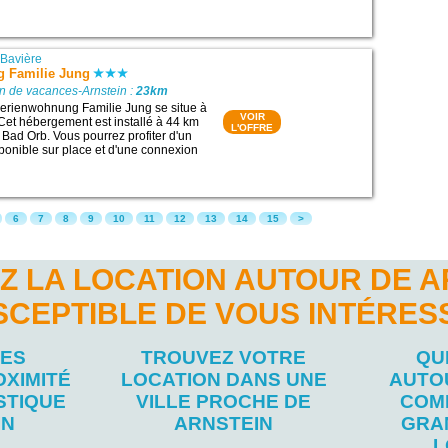
|
Bavière
 Familie Jung
n de vacances-Arnstein :
23km
erienwohnung Familie Jung se situe à
VOIR
et hébergement est installé à 44 km
L'OFFRE
 Bad Orb. Vous pourrez profiter d'un
sponible sur place et d'une connexion
6
7
8
9
10
11
12
13
14
15
>
Z LA LOCATION AUTOUR DE A
SCEPTIBLE DE VOUS INTÉRES
LES
TROUVEZ VOTRE
QU
OXIMITÉ
LOCATION DANS UNE
AUTO
STIQUE
VILLE PROCHE DE
COM
IN
ARNSTEIN
GRA
L