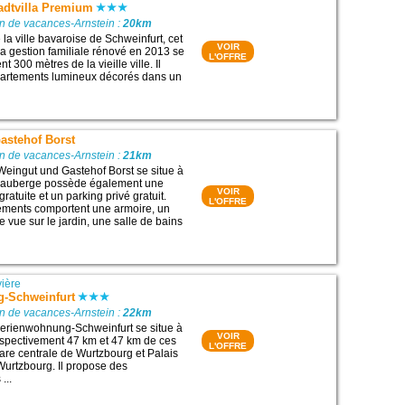
tadtvilla Premium
n de vacances-Arnstein :
20km
la ville bavaroise de Schweinfurt, cet
VOIR
la gestion familiale rénové en 2013 se
L'OFFRE
t 300 mètres de la vieille ville. Il
artements lumineux décorés dans un
astehof Borst
n de vacances-Arnstein :
21km
Weingut und Gastehof Borst se situe à
 auberge possède également une
VOIR
ratuite et un parking privé gratuit.
L'OFFRE
ements comportent une armoire, un
e vue sur le jardin, une salle de bains
ière
-Schweinfurt
n de vacances-Arnstein :
22km
erienwohnung-Schweinfurt se situe à
VOIR
espectivement 47 km et 47 km de ces
L'OFFRE
 Gare centrale de Wurtzbourg et Palais
urtzbourg. Il propose des
...