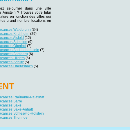
tez séjourner dans une ville
de Arnstein ? Trouvez votre futur
iature en fonction des villes qui
plus grand nombre locations en
vacances Waldbrunn
(34)
vacances Kirchheim
(29)
acances Alsfeld
(12)
vacances Schotten
(9)
vacances Oberhof
(7)
vacances Bad Liebenstein
(7)
vacances Bamberg
(6)
acances Hilders
(6)
acances Schlitz
(5)
vacances Oberasbach
(5)
ENT
vacances Rhénanie-Palatinat
vacances Sarre
vacances Saxe
vacances Saxe-Anhalt
acances Schleswig-Holstein
vacances Thuringe