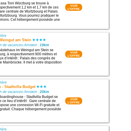
asa Toni Würzburg se trouve à
VOIR
spectivement 1,2 km et 1,7 km de ces
L'OFFRE
 Gare centrale de Wurtzbourg et Palais
urtzbourg. Vous pourrez pratiquer le
nvirons. Cet hébergement possède une
ière
Weingut am Stein
n de vacances-Arnstein :
19km
ästehaus im Weingut am Stein se
VOIR
urg, à respectivement 900 mètres et
L'OFFRE
ux d’intérêt : Palais des congrès de
e Mainbrücke. Il met à votre disposition
ière
- Stadtvilla Budget
n de vacances-Arnstein :
20km
Boardinghouse - Stadtvilla Budget se
VOIR
 ce lieu d’intérêt : Gare centrale de
L'OFFRE
ropose une connexion Wi-Fi gratuite et
é gratuit. Chaque hébergement possède
ière