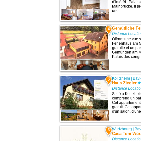
d’intérêt : Palai
Mainbrücke. Il p
une ...
Gemütliche Fe
4
Distance Locatio
Offrant une vue s
Ferienhaus am M
gratuite et un par
Gemünden am Main
Palais des cong
...
Kolitzheim
|
Bavi
5
Haus Ziegler
Distance Locatio
Situé à Kolitzhe
comprend un balc
Cet appartement 
gratuit. Cet ap
d'un salon, d'un
...
Wurtzbourg
|
Bav
6
Casa Toni Wür
Distance Locatio