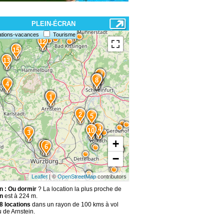
PLEIN-ÉCRAN
ations-vacances
Tourisme
12
15
13
11
9
8
4
1
2
5
14
10
3
+
7
6
−
Leaflet
| ©
OpenStreetMap
contributors
n : Ou dormir
? La location la plus proche de
n
est à 224 m.
8 locations
dans un rayon de 100 kms à vol
 de Arnstein.