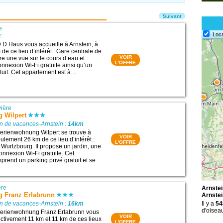
Suivant
e
Loc
D Haus vous accueille à Arnstein, à
e ce lieu d’intérêt : Gare centrale de
VOIR
fre une vue sur le cours d’eau et
L'OFFRE
nexion Wi-Fi gratuite ainsi qu’un
tuit. Cet appartement est à ...
ière
 Wilpert
n de vacances-Arnstein :
14km
erienwohnung Wilpert se trouve à
VOIR
ulement 26 km de ce lieu d’intérêt :
L'OFFRE
 Wurtzbourg. Il propose un jardin, une
onnexion Wi-Fi gratuite. Cet
rend un parking privé gratuit et se
ère
Arnstei
 Franz Erlabrunn
Arnstei
n de vacances-Arnstein :
16km
Il y a
54
d'oiseau
erienwohnung Franz Erlabrunn vous
VOIR
ectivement 11 km et 11 km de ces lieux
L'OFFRE