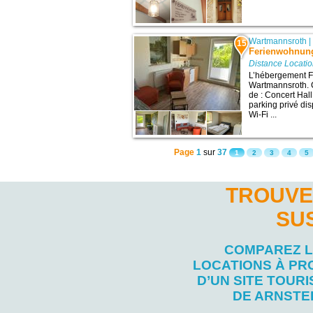
Wartmannsroth
15
Ferienwohnung
Distance Locatio
L’hébergement F
Wartmannsroth. C
de : Concert Hall
parking privé di
Wi-Fi ...
Page
1
sur
37
1
2
3
4
5
TROUVE
SU
COMPAREZ 
LOCATIONS À PR
D’UN SITE TOURI
DE ARNSTE