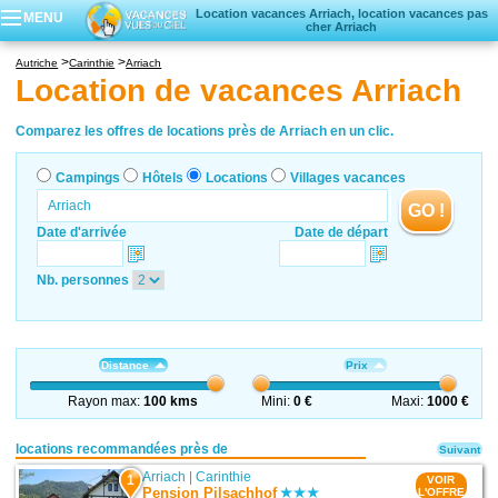
Location vacances Arriach, location vacances pas
MENU
cher Arriach
Campings
Autriche
Carinthie
Arriach
Hôtels
Location de vacances Arriach
Locations vacances
Villages vacances
Comparez les offres de locations près de Arriach en un clic.
Campings
Hôtels
Locations
Villages vacances
GO !
Date d'arrivée
Date de départ
Nb. personnes
Distance
Prix
Rayon max:
100 kms
Mini:
0 €
Maxi:
1000 €
locations recommandées près de
Suivant
Arriach
|
Carinthie
1
VOIR
Pension Pilsachhof
L'OFFRE