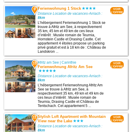
Ferienwohnung 1 Stock
9
VOIR
L'OFFRE
Distance Location de vacances-Arriach :
8km
L’hébergement Ferienwohnung 1 Stock se
trouve à Afritz am See, à respectivement
35 km, 45 km et 49 km de ces lieux
d’intérêt : Musée romain de Teurnia,
Hornstein Castle et Drasing Castle. Cet
appartement 4 étoiles propose un parking
privé gratuit et est à 18 km de : Château de
Landskron ...
Afritz am See
|
Carinthie
10
VOIR
Ferienwohnung Afritz Am See
L'OFFRE
Distance Location de vacances-Arriach :
8km
L’hébergement Ferienwohnung Afritz Am
See se trouve à Afritz am See, à
respectivement 35 km, 49 km et 49 km de
ces lieux d’intérêt : Musée romain de
Teurnia, Drasing Castle et Château de
Tentschach. Cet appartement 5 ...
Stylish Loft Apartment with Mountain
11
VOIR
View near the Lake
L'OFFRE
Distance Location de vacances-Arriach :
8km