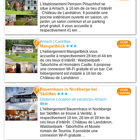
L’établissement Pension Pilsachhof se
situe à Arriach, à 16 km de ce lieu d’intérêt
: Château de Landskron. Il possède une
piscine extérieure ouverte en saison, un
jardin, un salon commun et un parking
privé gratuit. Il vous accueille à
respectivement 41 km ...
Arriach
|
Carinthie
2
VOIR
Mangartblick
L'OFFRE
L’hébergement Mangartblick vous
accueille à respectivement 28 km et 44 km
de ces lieux d’intérêt : Waldseilpark -
Taborhöhe et Hornstein Castle. Il propose
une connexion Wi-Fi gratuite et un bar. Cet
hébergement est installé à 18 km de :
Château de Landskron ...
Bauernhaus in Nockberge bei
3
VOIR
Skiliften
L'OFFRE
Distance Location de vacances-Arriach :
6km
L’hébergement Bauernhaus in Nockberge
bei Skiliften se trouve à Verditz, à
respectivement 18 km, 28 km et 39 km de
ces lieux d’intérêt : Château de Landskron,
Waldseilpark - Taborhöhe et Musée
romain de Teurnia. Il possède une
connexion Wi-Fi gratuite ...