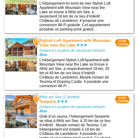
L’hébergement en bord de mer Stylish Loft
Apartment with Mountain View near the
Lake se trouve à Afritz am See, à
seulement 18 km de ce lieu d’intérêt :
Château de Landskron. Il propose une
connexion Wi-Fi gratuite. Cet appartement
possède un parking privé gratuit ...
Stylish Loft Apartment with Mountain
12
VOIR
View near the Lake
L'OFFRE
Distance Location de vacances-Arriach :
8km
L’hébergement Stylish Loft Apartment with
Mountain View near the Lake se trouve à
Afritz am See, à respectivement 18 km, 35
km et 49 km de ces lieux d’intérêt :
Château de Landskron, Musée romain de
Teurnia et Drasing Castle. Il possède une
connexion Wi-Fi ...
Afritz am See
|
Carinthie
13
VOIR
Seeperle
L'OFFRE
Distance Location de vacances-Arriach :
8km
Doté d’un sauna, l’hébergement Seeperle
se situe à Afritz am See, à 35 km de ce lieu
d’intérêt : Musée romain de Teurnia. Cet
hébergement est installé à 18 km de :
Château de Landskron. Il possède un