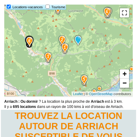
Locations-vacances
Tourisme
4
6
7
2
14
13
15
12
11
10
9
8
1
3
+
5
−
Leaflet
| ©
OpenStreetMap
contributors
Arriach : Ou dormir
? La location la plus proche de
Arriach
est à 3 km.
Il y a
695 locations
dans un rayon de 100 kms à vol d'oiseau de Arriach.
TROUVEZ LA LOCATION
AUTOUR DE ARRIACH
SUSCEPTIBLE DE VOUS