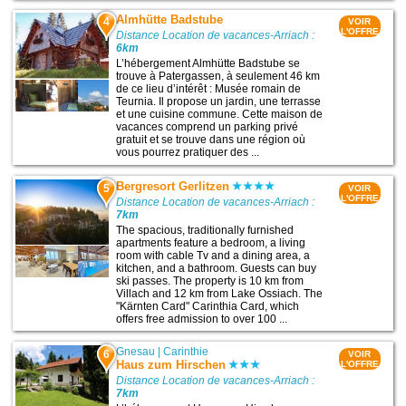
Almhütte Badstube
4
VOIR
L'OFFRE
Distance Location de vacances-Arriach :
6km
L’hébergement Almhütte Badstube se
trouve à Patergassen, à seulement 46 km
de ce lieu d’intérêt : Musée romain de
Teurnia. Il propose un jardin, une terrasse
et une cuisine commune. Cette maison de
vacances comprend un parking privé
gratuit et se trouve dans une région où
vous pourrez pratiquer des ...
Bergresort Gerlitzen
5
VOIR
L'OFFRE
Distance Location de vacances-Arriach :
7km
The spacious, traditionally furnished
apartments feature a bedroom, a living
room with cable Tv and a dining area, a
kitchen, and a bathroom. Guests can buy
ski passes. The property is 10 km from
Villach and 12 km from Lake Ossiach. The
"Kärnten Card" Carinthia Card, which
offers free admission to over 100 ...
Gnesau
|
Carinthie
6
VOIR
Haus zum Hirschen
L'OFFRE
Distance Location de vacances-Arriach :
7km