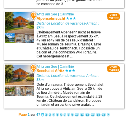
jardin et un parking privé gratuit. Ce chalet
se compose de 3 ...
Afritz am See
|
Carinthie
14
VOIR
Alpensehnsucht
L'OFFRE
Distance Location de vacances-Arriach :
8km
L’hébergement Alpensehnsucht se trouve
à Afritz am See, à respectivement 35 km,
49 km et 49 km de ces lieux d’intérêt :
Musée romain de Teurnia, Drasing Castle
et Château de Tentschach. Il possède un
balcon et une connexion Wi-Fi gratuite.
Cet hébergement est ...
Afritz am See
|
Carinthie
15
VOIR
Seechalet Afritz
L'OFFRE
Distance Location de vacances-Arriach :
8km
Doté d’un sauna, l’hébergement Seechalet
Afritz se trouve à Afritz am See, à 35 km de
ce lieu d’intérêt : Musée romain de
Teurnia. Cet hébergement est installé à 18
km de : Château de Landskron. Il propose
un jardin et un parking privé gratuit ...
Page
1
sur
47
1
2
3
4
5
6
7
8
9
10
11
12
13
14
15
>