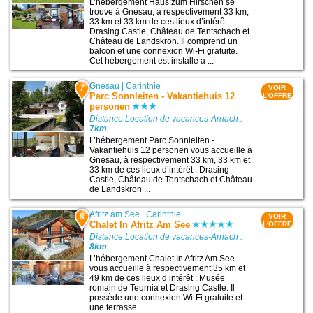
L’hébergement Haus zum Hirschen se
trouve à Gnesau, à respectivement 33 km,
33 km et 33 km de ces lieux d’intérêt :
Drasing Castle, Château de Tentschach et
Château de Landskron. Il comprend un
balcon et une connexion Wi-Fi gratuite.
Cet hébergement est installé à ...
Gnesau
|
Carinthie
7
VOIR
Parc Sonnleiten - Vakantiehuis 12
L'OFFRE
personen
Distance Location de vacances-Arriach :
7km
L’hébergement Parc Sonnleiten -
Vakantiehuis 12 personen vous accueille à
Gnesau, à respectivement 33 km, 33 km et
33 km de ces lieux d’intérêt : Drasing
Castle, Château de Tentschach et Château
de Landskron ...
Afritz am See
|
Carinthie
8
VOIR
Chalet In Afritz Am See
L'OFFRE
Distance Location de vacances-Arriach :
8km
L’hébergement Chalet In Afritz Am See
vous accueille à respectivement 35 km et
49 km de ces lieux d’intérêt : Musée
romain de Teurnia et Drasing Castle. Il
possède une connexion Wi-Fi gratuite et
une terrasse ...