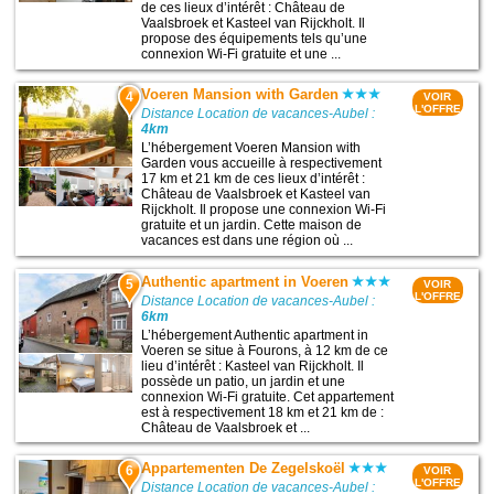
de ces lieux d’intérêt : Château de
Vaalsbroek et Kasteel van Rijckholt. Il
propose des équipements tels qu’une
connexion Wi-Fi gratuite et une ...
Voeren Mansion with Garden
4
VOIR
L'OFFRE
Distance Location de vacances-Aubel :
4km
L’hébergement Voeren Mansion with
Garden vous accueille à respectivement
17 km et 21 km de ces lieux d’intérêt :
Château de Vaalsbroek et Kasteel van
Rijckholt. Il propose une connexion Wi-Fi
gratuite et un jardin. Cette maison de
vacances est dans une région où ...
Authentic apartment in Voeren
5
VOIR
L'OFFRE
Distance Location de vacances-Aubel :
6km
L’hébergement Authentic apartment in
Voeren se situe à Fourons, à 12 km de ce
lieu d’intérêt : Kasteel van Rijckholt. Il
possède un patio, un jardin et une
connexion Wi-Fi gratuite. Cet appartement
est à respectivement 18 km et 21 km de :
Château de Vaalsbroek et ...
Appartementen De Zegelskoël
6
VOIR
L'OFFRE
Distance Location de vacances-Aubel :