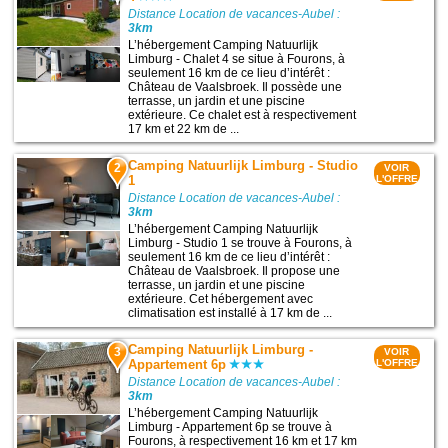
Distance Location de vacances-Aubel :
3km
L’hébergement Camping Natuurlijk
Limburg - Chalet 4 se situe à Fourons, à
seulement 16 km de ce lieu d’intérêt :
Château de Vaalsbroek. Il possède une
terrasse, un jardin et une piscine
extérieure. Ce chalet est à respectivement
17 km et 22 km de ...
Camping Natuurlijk Limburg - Studio
2
VOIR
1
L'OFFRE
Distance Location de vacances-Aubel :
3km
L’hébergement Camping Natuurlijk
Limburg - Studio 1 se trouve à Fourons, à
seulement 16 km de ce lieu d’intérêt :
Château de Vaalsbroek. Il propose une
terrasse, un jardin et une piscine
extérieure. Cet hébergement avec
climatisation est installé à 17 km de ...
Camping Natuurlijk Limburg -
3
VOIR
Appartement 6p
L'OFFRE
Distance Location de vacances-Aubel :
3km
L’hébergement Camping Natuurlijk
Limburg - Appartement 6p se trouve à
Fourons, à respectivement 16 km et 17 km