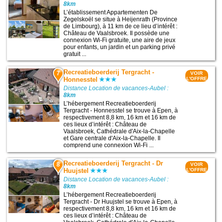
8km
L’établissement Appartementen De
Zegelskoël se situe à Heijenrath (Province
de Limbourg), à 11 km de ce lieu d’intérêt :
Château de Vaalsbroek. Il possède une
connexion Wi-Fi gratuite, une aire de jeux
pour enfants, un jardin et un parking privé
gratuit ...
Recreatieboerderij Tergracht -
7
VOIR
Honnesstel
L'OFFRE
Distance Location de vacances-Aubel :
8km
L’hébergement Recreatieboerderij
Tergracht - Honnesstel se trouve à Epen, à
respectivement 8,8 km, 16 km et 16 km de
ces lieux d’intérêt : Château de
Vaalsbroek, Cathédrale d'Aix-la-Chapelle
et Gare centrale d'Aix-la-Chapelle. Il
comprend une connexion Wi-Fi ...
Recreatieboerderij Tergracht - Dr
8
VOIR
Huujstel
L'OFFRE
Distance Location de vacances-Aubel :
8km
L’hébergement Recreatieboerderij
Tergracht - Dr Huujstel se trouve à Epen, à
respectivement 8,8 km, 16 km et 16 km de
ces lieux d’intérêt : Château de