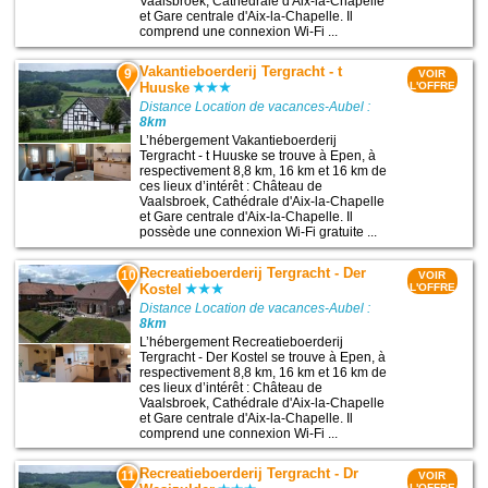
Vaalsbroek, Cathédrale d'Aix-la-Chapelle
et Gare centrale d'Aix-la-Chapelle. Il
comprend une connexion Wi-Fi ...
Vakantieboerderij Tergracht - t
9
VOIR
Huuske
L'OFFRE
Distance Location de vacances-Aubel :
8km
L’hébergement Vakantieboerderij
Tergracht - t Huuske se trouve à Epen, à
respectivement 8,8 km, 16 km et 16 km de
ces lieux d’intérêt : Château de
Vaalsbroek, Cathédrale d'Aix-la-Chapelle
et Gare centrale d'Aix-la-Chapelle. Il
possède une connexion Wi-Fi gratuite ...
Recreatieboerderij Tergracht - Der
10
VOIR
Kostel
L'OFFRE
Distance Location de vacances-Aubel :
8km
L’hébergement Recreatieboerderij
Tergracht - Der Kostel se trouve à Epen, à
respectivement 8,8 km, 16 km et 16 km de
ces lieux d’intérêt : Château de
Vaalsbroek, Cathédrale d'Aix-la-Chapelle
et Gare centrale d'Aix-la-Chapelle. Il
comprend une connexion Wi-Fi ...
Recreatieboerderij Tergracht - Dr
11
VOIR
L'OFFRE