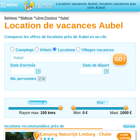
Location vacances Aubel, location vacances pas
MENU
cher Aubel
Campings
Belgique
Wallonia
Liège Province
Aubel
Hôtels
Location de vacances Aubel
Locations vacances
Villages vacances
Comparez les offres de locations près de Aubel en un clic.
Campings
Hôtels
Locations
Villages vacances
GO !
Date d'arrivée
Date de départ
Nb. personnes
Distance
Prix
Rayon max:
100 kms
Mini:
0 €
Maxi:
1000 €
locations recommandées près de
Suivant
Camping Natuurlijk Limburg - Chalet
1
VOIR
4
L'OFFRE