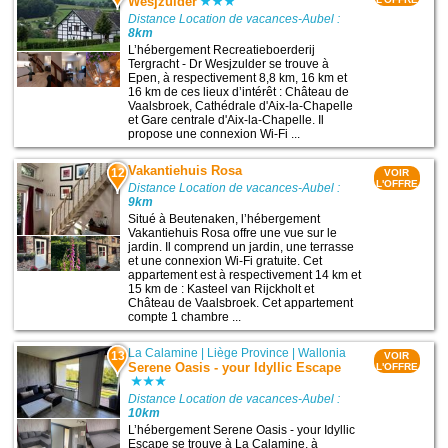
Wesjzulder
Distance Location de vacances-Aubel :
8km
L’hébergement Recreatieboerderij
Tergracht - Dr Wesjzulder se trouve à
Epen, à respectivement 8,8 km, 16 km et
16 km de ces lieux d’intérêt : Château de
Vaalsbroek, Cathédrale d'Aix-la-Chapelle
et Gare centrale d'Aix-la-Chapelle. Il
propose une connexion Wi-Fi ...
Vakantiehuis Rosa
12
VOIR
L'OFFRE
Distance Location de vacances-Aubel :
9km
Situé à Beutenaken, l’hébergement
Vakantiehuis Rosa offre une vue sur le
jardin. Il comprend un jardin, une terrasse
et une connexion Wi-Fi gratuite. Cet
appartement est à respectivement 14 km et
15 km de : Kasteel van Rijckholt et
Château de Vaalsbroek. Cet appartement
compte 1 chambre ...
La Calamine
|
Liège Province
|
Wallonia
13
VOIR
Serene Oasis - your Idyllic Escape
L'OFFRE
Distance Location de vacances-Aubel :
10km
L’hébergement Serene Oasis - your Idyllic
Escape se trouve à La Calamine, à