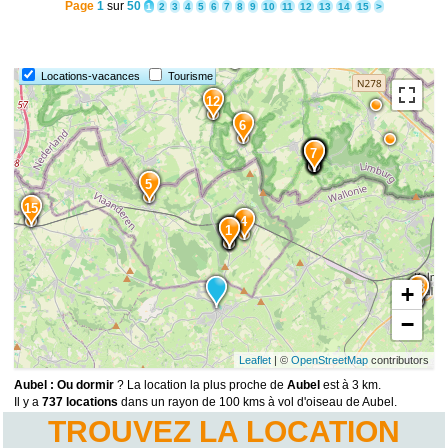
Page
1
sur
50
1
2
3
4
5
6
7
8
9
10
11
12
13
14
15
>
Locations-vacances
Tourisme
12
6
10
11
9
8
7
5
15
4
3
2
1
14
13
+
−
Leaflet
| ©
OpenStreetMap
contributors
Aubel : Ou dormir
? La location la plus proche de
Aubel
est à 3 km.
Il y a
737 locations
dans un rayon de 100 kms à vol d'oiseau de Aubel.
TROUVEZ LA LOCATION