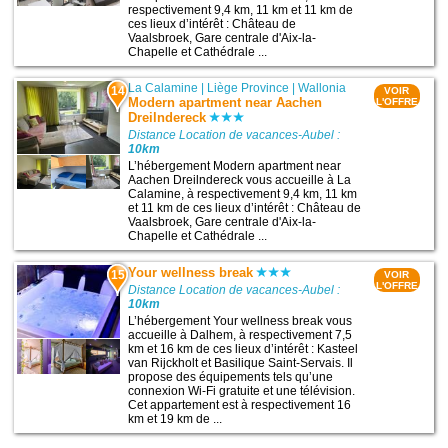
respectivement 9,4 km, 11 km et 11 km de
ces lieux d’intérêt : Château de
Vaalsbroek, Gare centrale d'Aix-la-
Chapelle et Cathédrale ...
La Calamine
|
Liège Province
|
Wallonia
14
VOIR
Modern apartment near Aachen
L'OFFRE
Dreilndereck
Distance Location de vacances-Aubel :
10km
L’hébergement Modern apartment near
Aachen Dreilndereck vous accueille à La
Calamine, à respectivement 9,4 km, 11 km
et 11 km de ces lieux d’intérêt : Château de
Vaalsbroek, Gare centrale d'Aix-la-
Chapelle et Cathédrale ...
Your wellness break
15
VOIR
L'OFFRE
Distance Location de vacances-Aubel :
10km
L’hébergement Your wellness break vous
accueille à Dalhem, à respectivement 7,5
km et 16 km de ces lieux d’intérêt : Kasteel
van Rijckholt et Basilique Saint-Servais. Il
propose des équipements tels qu’une
connexion Wi-Fi gratuite et une télévision.
Cet appartement est à respectivement 16
km et 19 km de ...