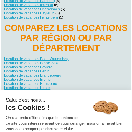
Location de vacances Bamberg
(6)
Location de vacances Ilmenau
(6)
Location de vacances Oberasbach
(5)
Location de vacances Bayreuth
(5)
Location de vacances Fichtelberg
(5)
COMPAREZ LES LOCATIONS
PAR RÉGION OU PAR
DÉPARTEMENT
Location de vacances Bade-Wurtemberg
Location de vacances Basse-Saxe
Location de vacances Bavière
Location de vacances Berlin
Location de vacances Brandebourg
Location de vacances Brême
Location de vacances Hambourg
Location de vacances Hesse
Location de vacances Mecklembourg-Poméranie
Location de vacances Rhénanie du Nord-Westphalie
Salut c'est nous...
Location de vacances Rhénanie-Palatinat
Location de vacances Sarre
les Cookies !
Location de vacances Saxe
Location de vacances Saxe-Anhalt
Location de vacances Schleswig-Holstein
On a attendu d'être sûrs que le contenu de
Location de vacances Thuringe
ce site vous intéresse avant de vous déranger, mais on aimerait bien
vous accompagner pendant votre visite...
Qui sommes nous ?
|
Contactez-nous
|
Nos partenaires