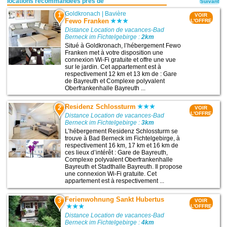
locations recommandées près de
Suivant
Goldkronach
|
Bavière
1
VOIR
Fewo Franken
L'OFFRE
Distance Location de vacances-Bad
Berneck im Fichtelgebirge :
2km
Situé à Goldkronach, l’hébergement Fewo
Franken met à votre disposition une
connexion Wi-Fi gratuite et offre une vue
sur le jardin. Cet appartement est à
respectivement 12 km et 13 km de : Gare
de Bayreuth et Complexe polyvalent
Oberfrankenhalle Bayreuth ...
Residenz Schlossturm
2
VOIR
L'OFFRE
Distance Location de vacances-Bad
Berneck im Fichtelgebirge :
3km
L’hébergement Residenz Schlossturm se
trouve à Bad Berneck im Fichtelgebirge, à
respectivement 16 km, 17 km et 16 km de
ces lieux d’intérêt : Gare de Bayreuth,
Complexe polyvalent Oberfrankenhalle
Bayreuth et Stadthalle Bayreuth. Il propose
une connexion Wi-Fi gratuite. Cet
appartement est à respectivement ...
Ferienwohnung Sankt Hubertus
3
VOIR
L'OFFRE
Distance Location de vacances-Bad
Berneck im Fichtelgebirge :
4km