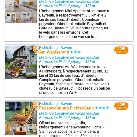
Distance Location de vacances-Bad
Berneck im Fichtelgebirge :
12km
L’hébergement Mini Apartment se trouve à
Bayreuth, à respectivement 3,3 km et 4,2
km de ces lieux d’intérêt : Complexe
polyvalent Oberfrankenhalle Bayreuth et
Gare de Bayreuth. Vous pourrez pratiquer
le vélo dans les environs. Cet
hébergement offre une vue sur le ...
Fichtelberg
|
Bavière
14
VOIR
Am Waldesrand
L'OFFRE
Distance Location de vacances-Bad
Berneck im Fichtelgebirge :
12km
L’hébergement Am Waldesrand se trouve
à Fichtelberg, à respectivement 32 km, 32
km et 33 km de ces lieux d’intérêt :
Complexe polyvalent Oberfrankenhalle
Bayreuth, Stadthalle Bayreuth et Nouveau
château de Bayreuth. Il possède un balcon
et une connexion Wi-Fi ...
Fichtelberg
|
Bavière
15
VOIR
Ferienwohnung Fichtel-Stein
L'OFFRE
Distance Location de vacances-Bad
Berneck im Fichtelgebirge :
12km
Offrant une vue sur le jardin,
l’hébergement Ferienwohnung Fichtel-
Stein vous accueille à Fichtelberg, à
respectivement 29 km et 30 km de ces