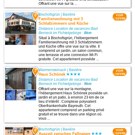
Offrant une vue sur la ...
Bischofsgrün
|
Bavière
6
VOIR
Familienwohnung mit 3
L'OFFRE
Schlafzimmern und Küche
Distance Location de vacances-Bad
Berneck im Fichtelgebirge :
8km
Situé à Bischofsgrün, l’hébergement
Familienwohnung mit 3 Schlafzimmern
und Küche offre une vue sur la ville. Il
comprend un jardin, un salon commun,
une terrasse et une connexion Wi-Fi
gratuite. Cet appartement possède ...
Warmensteinach
|
Bavière
7
VOIR
Haus Schönek
L'OFFRE
Distance Location de vacances-Bad
Berneck im Fichtelgebirge :
9km
Offrant une vue sur la montagne,
l’hébergement Haus Schönek possède un
jardin et un patio, à environ 23 km de ce
lieu d’intérêt : Complexe polyvalent
Oberfrankenhalle Bayreuth. Cet
appartement comprend un parking privé
gratuit et se trouve dans une région où
vous ...
Bischofsgrün
|
Bavière
8
VOIR
Auszeit zwischen Fellnasen
L'OFFRE