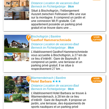
Distance Location de vacances-Bad
Berneck im Fichtelgebirge :
9km
Situé à Bischofsgrün, l’hébergement
Auszeit zwischen Fellnasen offre une vue
sur la montagne. Il comprend un jardin et
une connexion Wi-Fi gratuite. Cet
appartement possède un parking privé
gratuit et se trouve dans une ...
Bischofsgrün
|
Bavière
9
VOIR
Gasthof Hammerschmiede
L'OFFRE
Distance Location de vacances-Bad
Berneck im Fichtelgebirge :
9km
L’établissement Gasthof Hammerschmiede
vous accueille à Bischofsgrün, à 27 km de
ce lieu d’intérêt : Gare de Bayreuth. Il
comprend un jardin, une terrasse et un
parking privé gratuit. Il se situe à
respectivement 27 km ...
Warmensteinach
|
Bavière
10
VOIR
Hotel Barbara
L'OFFRE
Distance Location de vacances-Bad
Berneck im Fichtelgebirge :
9km
L’établissement Hotel Barbara se trouve à
Warmensteinach, à 28 km de ce lieu
d’intérêt : Gare de Bayreuth. Il propose un
jardin, une terrasse, des équipements de
sports nautiques et un parking privé