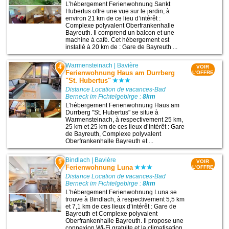
L’hébergement Ferienwohnung Sankt
Hubertus offre une vue sur le jardin, à
environ 21 km de ce lieu d’intérêt :
Complexe polyvalent Oberfrankenhalle
Bayreuth. Il comprend un balcon et une
machine à café. Cet hébergement est
installé à 20 km de : Gare de Bayreuth ...
Warmensteinach
|
Bavière
4
VOIR
Ferienwohnung Haus am Durrberg
L'OFFRE
"St. Hubertus"
Distance Location de vacances-Bad
Berneck im Fichtelgebirge :
8km
L’hébergement Ferienwohnung Haus am
Durrberg "St. Hubertus" se situe à
Warmensteinach, à respectivement 25 km,
25 km et 25 km de ces lieux d’intérêt : Gare
de Bayreuth, Complexe polyvalent
Oberfrankenhalle Bayreuth et ...
Bindlach
|
Bavière
5
VOIR
Ferienwohnung Luna
L'OFFRE
Distance Location de vacances-Bad
Berneck im Fichtelgebirge :
8km
L’hébergement Ferienwohnung Luna se
trouve à Bindlach, à respectivement 5,5 km
et 7,1 km de ces lieux d’intérêt : Gare de
Bayreuth et Complexe polyvalent
Oberfrankenhalle Bayreuth. Il propose une
connexion Wi-Fi gratuite et la climatisation.