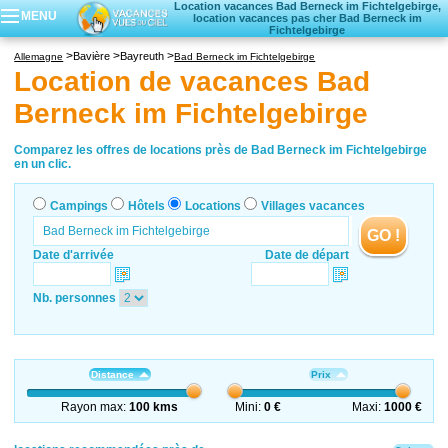
Location vacances Bad Berneck im Fichtelgebirge,
MENU
location vacances pas cher Bad Berneck im
Fichtelgebirge
Campings
Bavière
Bayreuth
Allemagne
Bad Berneck im Fichtelgebirge
Hôtels
Location de vacances Bad
Locations vacances
Berneck im Fichtelgebirge
Villages vacances
Comparez les offres de locations près de Bad Berneck im Fichtelgebirge
en un clic.
Campings
Hôtels
Locations
Villages vacances
GO !
Date d'arrivée
Date de départ
Nb. personnes
Distance
Prix
Rayon max:
100 kms
Mini:
0 €
Maxi:
1000 €