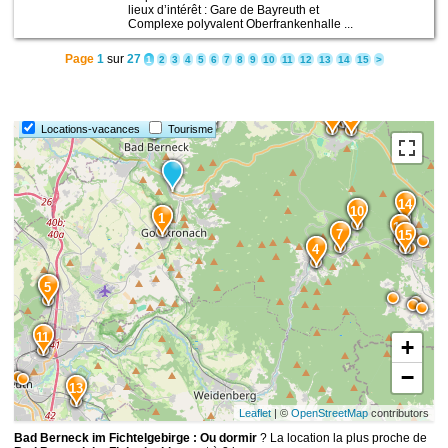
lieux d’intérêt : Gare de Bayreuth et
Complexe polyvalent Oberfrankenhalle ...
Page
1
sur
27
1
2
3
4
5
6
7
8
9
10
11
12
13
14
15
>
8
3
6
9
2
Locations-vacances
Tourisme
14
10
1
12
7
15
4
5
11
+
−
13
Leaflet
| ©
OpenStreetMap
contributors
Bad Berneck im Fichtelgebirge : Ou dormir
? La location la plus proche de