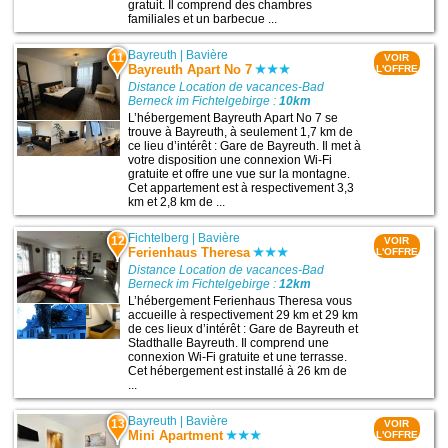
gratuit. Il comprend des chambres
familiales et un barbecue ...
Bayreuth
|
Bavière
11
VOIR
Bayreuth Apart No 7
L'OFFRE
Distance Location de vacances-Bad
Berneck im Fichtelgebirge :
10km
L’hébergement Bayreuth Apart No 7 se
trouve à Bayreuth, à seulement 1,7 km de
ce lieu d’intérêt : Gare de Bayreuth. Il met à
votre disposition une connexion Wi-Fi
gratuite et offre une vue sur la montagne.
Cet appartement est à respectivement 3,3
km et 2,8 km de ...
Fichtelberg
|
Bavière
12
VOIR
Ferienhaus Theresa
L'OFFRE
Distance Location de vacances-Bad
Berneck im Fichtelgebirge :
12km
L’hébergement Ferienhaus Theresa vous
accueille à respectivement 29 km et 29 km
de ces lieux d’intérêt : Gare de Bayreuth et
Stadthalle Bayreuth. Il comprend une
connexion Wi-Fi gratuite et une terrasse.
Cet hébergement est installé à 26 km de
...
Bayreuth
|
Bavière
13
VOIR
Mini Apartment
L'OFFRE