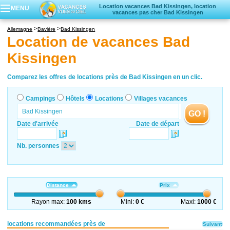
Location vacances Bad Kissingen, location
MENU
vacances pas cher Bad Kissingen
Campings
Allemagne
Bavière
Bad Kissingen
Hôtels
Location de vacances Bad
Locations vacances
Kissingen
Villages vacances
Comparez les offres de locations près de Bad Kissingen en un clic.
Campings
Hôtels
Locations
Villages vacances
GO !
Date d'arrivée
Date de départ
Nb. personnes
Distance
Prix
Rayon max:
100 kms
Mini:
0 €
Maxi:
1000 €
locations recommandées près de
Suivant