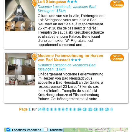
Loft Steingasse
14
VOIR
L'OFFRE
Distance Location de vacances-Bad
Kissingen :
17km
Offrant une vue sur la ville, l’hébergement
Loft Steingasse vous accueille à Bad
Neustadt an der Saale, à respectivement
25 km et 36 km de ces lieux d’intérêt :
Tremplin de saut à ski Kreuzbergschanze
et Elisabethenburg Palace. Bénéficiant
d’une connexion Wi-Fi gratuite, cet
appartement comprend une ...
Moderne Ferienwohnung im Herzen
15
VOIR
von Bad Neustadt
L'OFFRE
Distance Location de vacances-Bad
Kissingen :
17km
L’hébergement Moderne Ferienwohnung
im Herzen von Bad Neustadt vous
accueille à Bad Neustadt an der Saale, à
respectivement 23 km et 48 km de ces
lieux d’intérêt : Tremplin de saut à ski
Kreuzbergschanze et Elisabethenburg
Palace. Cet hébergement met à votre ...
Page
1
sur
34
1
2
3
4
5
6
7
8
9
10
11
12
13
14
15
>
Locations-vacances
Tourisme