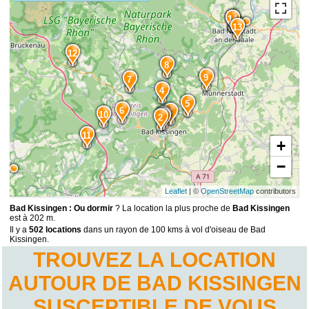
15
14
13
12
8
9
7
4
5
6
3
10
1
2
11
+
−
Leaflet
| ©
OpenStreetMap
contributors
Bad Kissingen : Ou dormir
? La location la plus proche de
Bad Kissingen
est à 202 m.
Il y a
502 locations
dans un rayon de 100 kms à vol d'oiseau de Bad
Kissingen.
TROUVEZ LA LOCATION
AUTOUR DE BAD KISSINGEN
SUSCEPTIBLE DE VOUS