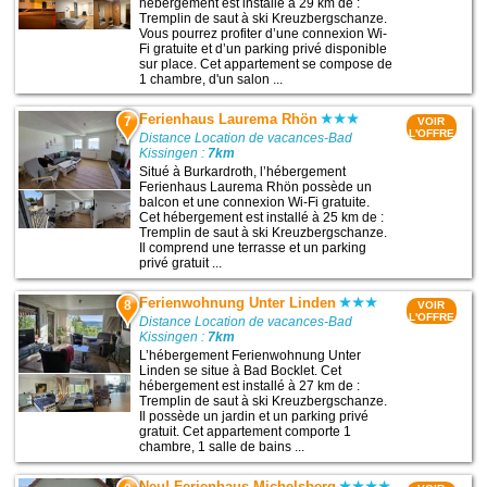
hébergement est installé à 29 km de :
Tremplin de saut à ski Kreuzbergschanze.
Vous pourrez profiter d’une connexion Wi-
Fi gratuite et d’un parking privé disponible
sur place. Cet appartement se compose de
1 chambre, d'un salon ...
Ferienhaus Laurema Rhön
7
VOIR
L'OFFRE
Distance Location de vacances-Bad
Kissingen :
7km
Situé à Burkardroth, l’hébergement
Ferienhaus Laurema Rhön possède un
balcon et une connexion Wi-Fi gratuite.
Cet hébergement est installé à 25 km de :
Tremplin de saut à ski Kreuzbergschanze.
Il comprend une terrasse et un parking
privé gratuit ...
Ferienwohnung Unter Linden
8
VOIR
L'OFFRE
Distance Location de vacances-Bad
Kissingen :
7km
L’hébergement Ferienwohnung Unter
Linden se situe à Bad Bocklet. Cet
hébergement est installé à 27 km de :
Tremplin de saut à ski Kreuzbergschanze.
Il possède un jardin et un parking privé
gratuit. Cet appartement comporte 1
chambre, 1 salle de bains ...
Neu! Ferienhaus Michelsberg