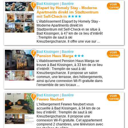
Bad Kissingen
|
Bavière
1
VOIR
Elapart by Homely Stay - Moderne
L'OFFRE
Apartments direkt im Stadtzentrum
mit Self-Check-in
L’établissement Elapart by Homely Stay -
Moderne Apartments direkt im
Stadtzentrum mit Self-Check-in se situe à
Bad Kissingen, à 47 km de ce lieu d’intérêt
: Tremplin de saut à ski
Kreuzbergschanze. Il offre une vue sur ...
Bad Kissingen
|
Bavière
2
VOIR
Pension Haus Marga
L'OFFRE
L’établissement Pension Haus Marga se
trouve à Bad Kissingen, à 33 km de ce lieu
d’intérêt : Tremplin de saut à ski
Kreuzbergschanze. Il propose un salon
commun, une terrasse, des hébergements,
ainsi qu'une connexion Wi-Fi gratuite dans
l’ensemble de ses locaux ...
Bad Kissingen
|
Bavière
3
VOIR
Fewwo Neubert
L'OFFRE
L’hébergement Fewwo Neubert vous
accueille à Bad Kissingen, à 34 km de ce
lieu d’intérêt : Tremplin de saut à ski
Kreuzbergschanze. Il propose une
connexion Wi-Fi gratuite. Cet appartement
comprend 2 chambres, une télévision avec