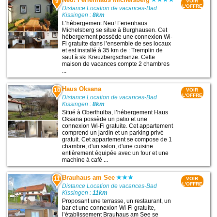
9
VOIR
L'OFFRE
Distance Location de vacances-Bad
Kissingen :
8km
L’hébergement Neu! Ferienhaus
Michelsberg se situe à Burghausen. Cet
hébergement possède une connexion Wi-
Fi gratuite dans l’ensemble de ses locaux
et est installé à 35 km de : Tremplin de
saut à ski Kreuzbergschanze. Cette
maison de vacances compte 2 chambres
...
Haus Oksana
10
VOIR
L'OFFRE
Distance Location de vacances-Bad
Kissingen :
8km
Situé à Oberthulba, l’hébergement Haus
Oksana possède un patio et une
connexion Wi-Fi gratuite. Cet appartement
comprend un jardin et un parking privé
gratuit. Cet appartement se compose de 1
chambre, d'un salon, d'une cuisine
entièrement équipée avec un four et une
machine à café ...
Brauhaus am See
11
VOIR
L'OFFRE
Distance Location de vacances-Bad
Kissingen :
11km
Proposant une terrasse, un restaurant, un
bar et une connexion Wi-Fi gratuite,
l’établissement Brauhaus am See se