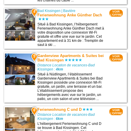
les chaînes du câble ...
Bad Kissingen
|
Bavière
4
VOIR
Ferienwohnung Anke Günther Dach
L'OFFRE
Situé à Bad Kissingen, l’hébergement
Ferienwohnung Anke Günther Dach met à
votre disposition une connexion Wi-Fi
gratuite et offre une vue sur le jardin. Cet
appartement est à 31 km de : Tremplin de
saut à ski ...
Gardenview Apartments & Suites bei
5
VOIR
Bad Kissingen
L'OFFRE
Distance Location de vacances-Bad
Kissingen :
4km
Situé à Nüdlingen, l’établissement
Gardenview Apartments & Suites bei Bad
Kissingen possède une connexion Wi-Fi
gratuite, un jardin, une terrasse et un bar.
L’établissement propose des
hébergements avec vue sur le jardin, un
patio, un coin salon et une télévision ...
Ferienwohnung C und D
6
VOIR
L'OFFRE
Distance Location de vacances-Bad
Kissingen :
6km
L’hébergement Ferienwohnung C und D
se trouve à Bad Kissingen. Cet