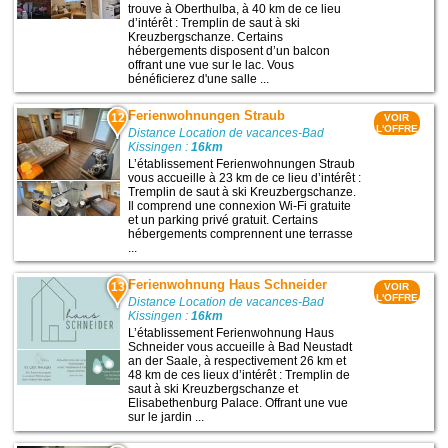
trouve à Oberthulba, à 40 km de ce lieu
d’intérêt : Tremplin de saut à ski
Kreuzbergschanze. Certains
hébergements disposent d’un balcon
offrant une vue sur le lac. Vous
bénéficierez d'une salle ...
Ferienwohnungen Straub
12
VOIR
L'OFFRE
Distance Location de vacances-Bad
Kissingen :
16km
L’établissement Ferienwohnungen Straub
vous accueille à 23 km de ce lieu d’intérêt :
Tremplin de saut à ski Kreuzbergschanze.
Il comprend une connexion Wi-Fi gratuite
et un parking privé gratuit. Certains
hébergements comprennent une terrasse
...
Ferienwohnung Haus Schneider
13
VOIR
L'OFFRE
Distance Location de vacances-Bad
Kissingen :
16km
L’établissement Ferienwohnung Haus
Schneider vous accueille à Bad Neustadt
an der Saale, à respectivement 26 km et
48 km de ces lieux d’intérêt : Tremplin de
saut à ski Kreuzbergschanze et
Elisabethenburg Palace. Offrant une vue
sur le jardin ...