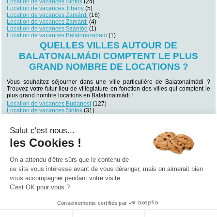
Location de vacances Siófok
(24)
Location de vacances Tihany
(5)
Location de vacances Zamárdi
(16)
Location de vacances Zamárdi
(4)
Location de vacances Szántód
(1)
Location de vacances Balatonszabadi
(1)
QUELLES VILLES AUTOUR DE
BALATONALMÁDI COMPTENT LE PLUS
GRAND NOMBRE DE LOCATIONS ?
Vous souhaitez séjourner dans une ville particulière de Balatonalmádi ?
Trouvez votre futur lieu de villégiature en fonction des villes qui comptent le
plus grand nombre locations en Balatonalmádi !
Location de vacances Budapest
(127)
Location de vacances Siófok
(31)
Location de vacances Siófok
(24)
Location de vacances Zamárdi
(16)
Salut c'est nous...
Location de vacances Hévíz
(9)
Location de vacances Zalakaros
(9)
les Cookies !
Location de vacances Hévíz
(8)
Location de vacances Balatonlelle
(8)
Location de vacances Balatonfüred
(7)
On a attendu d'être sûrs que le contenu de
Location de vacances Fonyód
(7)
ce site vous intéresse avant de vous déranger, mais on aimerait bien
vous accompagner pendant votre visite...
Qui sommes nous ?
|
Contactez-nous
|
Nos partenaires
C'est OK pour vous ?
Campings
Hôtels
Locations vacances
Villages vacances
Guides
Consentements certifiés par
©2021 Vacances Vues du Ciel