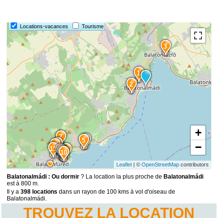
6
Locations-vacances
Tourisme
3
1
2
+
7
4
5
9
14
−
15
8
13
12
11
10
Leaflet
| ©
OpenStreetMap
contributors
Balatonalmádi : Ou dormir
? La location la plus proche de
Balatonalmádi
est à 800 m.
Il y a
398 locations
dans un rayon de 100 kms à vol d'oiseau de
Balatonalmádi.
TROUVEZ LA LOCATION