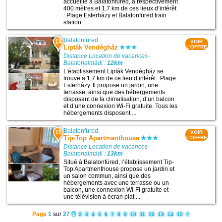
accueille à Balatonfüred, à respectivement
400 mètres et 1,7 km de ces lieux d’intérêt
: Plage Esterházy et Balatonfüred train
station ...
Balatonfüred
14
VOIR
Lipták Vendégház
L'OFFRE
Distance Location de vacances-
Balatonalmádi :
12km
L’établissement Lipták Vendégház se
trouve à 1,7 km de ce lieu d’intérêt : Plage
Esterházy. Il propose un jardin, une
terrasse, ainsi que des hébergements
disposant de la climatisation, d’un balcon
et d’une connexion Wi-Fi gratuite. Tous les
hébergements disposent ...
Balatonfüred
15
VOIR
Tip-Top Apartmenthouse
L'OFFRE
Distance Location de vacances-
Balatonalmádi :
13km
Situé à Balatonfüred, l’établissement Tip-
Top Apartmenthouse propose un jardin et
un salon commun, ainsi que des
hébergements avec une terrasse ou un
balcon, une connexion Wi-Fi gratuite et
une télévision à écran plat ...
Page
1
sur
27
1
2
3
4
5
6
7
8
9
10
11
12
13
14
15
>