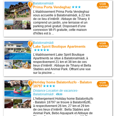
Balatonalmádi
1
VOIR
Prima Porta Vendeghaz
L'OFFRE
L’établissement Prima Porta Vendeghaz
vous accueille à Balatonalmádi, à 22 km
de ce lieu d’intérêt : Abbaye de Tihany. Il
comprend un jardin, une terrasse et un
parking privé gratuit. Disposant d’une
connexion Wi-Fi gratuite, cette maison
d'hôtes est à ...
Balatonalmádi
2
VOIR
Lake Spirit Boutique Apartments
L'OFFRE
L’établissement Lake Spirit Boutique
Apartments se situe à Balatonalmádi, à
respectivement 21 km et 38 km de ces
lieux d’intérêt : Abbaye de Tihany et Bella
Stables and Animal Park. Offrant une vue
sur la piscine ...
Holiday home Balatonfuzfo - Balaton
3
VOIR
18797
L'OFFRE
Distance Location de vacances-
Balatonalmádi :
4km
L’hébergement Holiday home Balatonfuzfo
- Balaton 18797 se trouve à Balatonfůzfő,
à respectivement 26 km, 27 km et 29 km
de ces lieux d’intérêt : Bella Stables and
Animal Park, Bebo Aquapark et Abbaye de