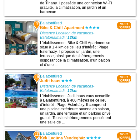
de Tihany. Il possède une connexion Wi-Fi
gratuite, la climatisation, un jardin et un
barbecue ...
Balatonfüred
9
VOIR
Bike & Chill Apartment
L'OFFRE
Distance Location de vacances-
Balatonalmádi :
12km
L’établissement Bike & Chill Apartment se
situe à 1,4 km de ce lieu d’intérêt : Plage
Esterházy. Il propose un jardin, une
terrasse, ainsi que des hébergements
disposant de la climatisation, d’un balcon
et d’une ...
Balatonfüred
10
VOIR
Judit haus
L'OFFRE
Distance Location de vacances-
Balatonalmádi :
12km
L’établissement Judit haus vous accueille
à Balatonfüred, à 400 mètres de ce lieu
d’intérêt : Plage Esterházy. Il comprend
une piscine extérieure ouverte en saison,
un jardin, une terrasse et un parking privé
gratuit. Tous les hébergements possèdent
une salle de ...
Balatonfüred
11
VOIR
Kék Lagúna Vendégház
L'OFFRE