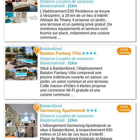
Distance Location de vacances-
Balatonalmádi :
11km
L’établissement Éllő Residence se trouve
à Veszprém, à 26 km de ce lieu d’intérêt :
Abbaye de Tihany. Il propose un jardin,
une terrasse et un parking privé gratuit. De
nombreux équipements et services sont
fournis sur place, notamment une cuisine
commune ...
Balatonfüred
7
VOIR
Balaton Fantasy Villa
L'OFFRE
Distance Location de vacances-
Balatonalmádi :
11km
Situé à Balatonfüred, l’établissement
Balaton Fantasy Villa comprend une
piscine extérieure ouverte en saison, un
jardin, un salon commun et une terrasse.
Cette maison d'hôtes 4 étoiles propose
une connexion Wi-Fi gratuite et une
cuisine commune ...
Balatonfüred
8
VOIR
Germering Apartmanok
L'OFFRE
Distance Location de vacances-
Balatonalmádi :
12km
L’hébergement Germering Apartmanok se
situe à Balatonfüred, à respectivement 600
mètres et 10 km de ces lieux d’intérêt :
Plage de Balatonfüred Kisfaludy et Abbaye