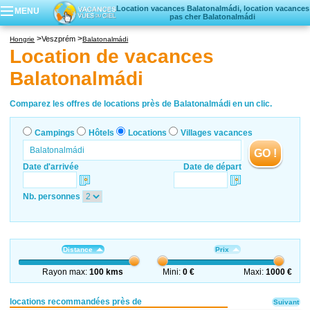
Location vacances Balatonalmádi, location vacances
MENU
pas cher Balatonalmádi
Campings
Veszprém
Hongrie
Balatonalmádi
Hôtels
Location de vacances
Locations vacances
Balatonalmádi
Villages vacances
Comparez les offres de locations près de Balatonalmádi en un clic.
Campings
Hôtels
Locations
Villages vacances
GO !
Date d'arrivée
Date de départ
Nb. personnes
Distance
Prix
Rayon max:
100 kms
Mini:
0 €
Maxi:
1000 €
locations recommandées près de
Suivant