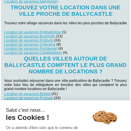
Location de vacances ballymoney
TROUVEZ VOTRE LOCATION DANS UNE
VILLE PROCHE DE BALLYCASTLE
Trouvez votre village vacances dans les villes les plus proches de Ballycastle
:
Location de vacances Portballintrae
(1)
Location de vacances Bushmills
(13)
Location de vacances Portrush
(24)
Location de vacances Coleraine
(8)
Location de vacances Portstewart
(4)
Location de vacances Campbeltown
(4)
QUELLES VILLES AUTOUR DE
BALLYCASTLE COMPTENT LE PLUS GRAND
NOMBRE DE LOCATIONS ?
Vous souhaitez séjourner dans une ville particulière de Ballycastle ? Trouvez
votre futur lieu de villégiature en fonction des villes qui comptent le plus
grand nombre locations en Ballycastle !
Location de vacances Belfast
(41)
Location de vacances Portrush
(24)
Location de vacances Stranraer
(16)
Location de vacances Bushmills
(13)
Salut c'est nous...
Location de vacances Coleraine
(8)
Location de vacances Campbeltown
(5)
les Cookies !
Location de vacances Omagh
(5)
Location de vacances Portstewart
(4)
Location de vacances Letterkenny
(3)
On a attendu d'être sûrs que le contenu de
Location de vacances Carradale
(2)