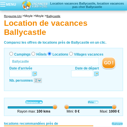
Location vacances Ballycastle, location vacances
MENU
pas cher Ballycastle
Campings
Moyle
Moyle
Royaume-Uni
Ballycastle
Hôtels
Location de vacances
Locations vacances
Ballycastle
Villages vacances
Comparez les offres de locations près de Ballycastle en un clic.
Campings
Hôtels
Locations
Villages vacances
GO !
Date d'arrivée
Date de départ
Nb. personnes
Distance
Prix
Rayon max:
100 kms
Mini:
0 €
Maxi:
1000 €
locations recommandées près de
Suivant