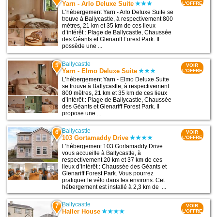
Yarn - Arlo Deluxe Suite
L'OFFRE
L’hébergement Yarn - Arlo Deluxe Suite se
trouve à Ballycastle, à respectivement 800
mètres, 21 km et 35 km de ces lieux
d’intérêt : Plage de Ballycastle, Chaussée
des Géants et Glenariff Forest Park. Il
possède une ...
Ballycastle
5
VOIR
Yarn - Elmo Deluxe Suite
L'OFFRE
L’hébergement Yarn - Elmo Deluxe Suite
se trouve à Ballycastle, à respectivement
800 mètres, 21 km et 35 km de ces lieux
d’intérêt : Plage de Ballycastle, Chaussée
des Géants et Glenariff Forest Park. Il
propose une ...
Ballycastle
6
VOIR
103 Gortamaddy Drive
L'OFFRE
L’hébergement 103 Gortamaddy Drive
vous accueille à Ballycastle, à
respectivement 20 km et 37 km de ces
lieux d’intérêt : Chaussée des Géants et
Glenariff Forest Park. Vous pourrez
pratiquer le vélo dans les environs. Cet
hébergement est installé à 2,3 km de ...
Ballycastle
7
VOIR
Haller House
L'OFFRE