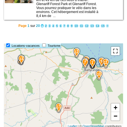
km et 49 km de ces lieux d’intérêt :
Glenariff Forest Park et Glenariff Forest.
Vous pourrez pratiquer le vélo dans les
environs. Cet hébergement est installé à
8,4 km de ...
Page
1
sur
20
1
2
3
4
5
6
7
8
9
10
11
12
13
14
15
>
Locations-vacances
Tourisme
12
15
14
6
9
8
7
5
4
3
2
11
1
10
+
13
−
Leaflet
| ©
OpenStreetMap
contributors