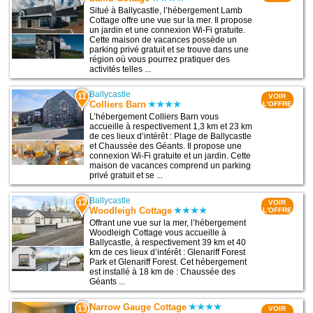
Situé à Ballycastle, l’hébergement Lamb
Cottage offre une vue sur la mer. Il propose
un jardin et une connexion Wi-Fi gratuite.
Cette maison de vacances possède un
parking privé gratuit et se trouve dans une
région où vous pourrez pratiquer des
activités telles ...
Ballycastle
11
VOIR
Colliers Barn
L'OFFRE
L’hébergement Colliers Barn vous
accueille à respectivement 1,3 km et 23 km
de ces lieux d’intérêt : Plage de Ballycastle
et Chaussée des Géants. Il propose une
connexion Wi-Fi gratuite et un jardin. Cette
maison de vacances comprend un parking
privé gratuit et se ...
Ballycastle
12
VOIR
Woodleigh Cottage
L'OFFRE
Offrant une vue sur la mer, l’hébergement
Woodleigh Cottage vous accueille à
Ballycastle, à respectivement 39 km et 40
km de ces lieux d’intérêt : Glenariff Forest
Park et Glenariff Forest. Cet hébergement
est installé à 18 km de : Chaussée des
Géants ...
Narrow Gauge Cottage
13
VOIR