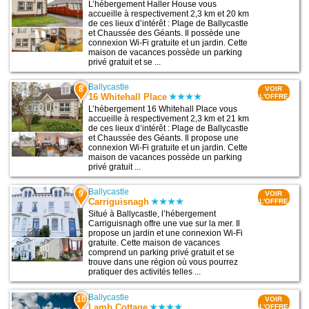
L’hébergement Haller House vous
accueille à respectivement 2,3 km et 20 km
de ces lieux d’intérêt : Plage de Ballycastle
et Chaussée des Géants. Il possède une
connexion Wi-Fi gratuite et un jardin. Cette
maison de vacances possède un parking
privé gratuit et se ...
Ballycastle
8
VOIR
16 Whitehall Place
L'OFFRE
L’hébergement 16 Whitehall Place vous
accueille à respectivement 2,3 km et 21 km
de ces lieux d’intérêt : Plage de Ballycastle
et Chaussée des Géants. Il propose une
connexion Wi-Fi gratuite et un jardin. Cette
maison de vacances possède un parking
privé gratuit ...
Ballycastle
9
VOIR
Carriguisnagh
L'OFFRE
Situé à Ballycastle, l’hébergement
Carriguisnagh offre une vue sur la mer. Il
propose un jardin et une connexion Wi-Fi
gratuite. Cette maison de vacances
comprend un parking privé gratuit et se
trouve dans une région où vous pourrez
pratiquer des activités telles ...
Ballycastle
10
VOIR
Lamb Cottage
L'OFFRE