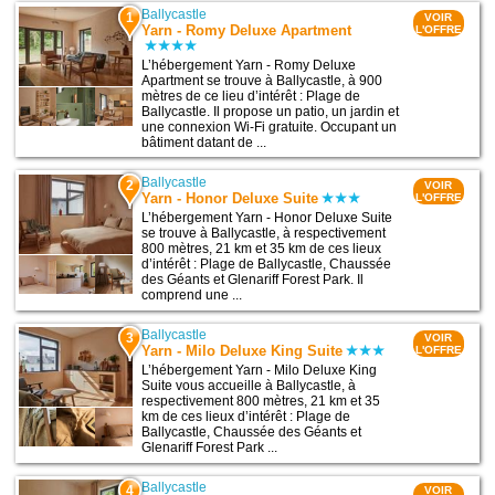
Ballycastle
1
VOIR
Yarn - Romy Deluxe Apartment
L'OFFRE
L’hébergement Yarn - Romy Deluxe
Apartment se trouve à Ballycastle, à 900
mètres de ce lieu d’intérêt : Plage de
Ballycastle. Il propose un patio, un jardin et
une connexion Wi-Fi gratuite. Occupant un
bâtiment datant de ...
Ballycastle
2
VOIR
Yarn - Honor Deluxe Suite
L'OFFRE
L’hébergement Yarn - Honor Deluxe Suite
se trouve à Ballycastle, à respectivement
800 mètres, 21 km et 35 km de ces lieux
d’intérêt : Plage de Ballycastle, Chaussée
des Géants et Glenariff Forest Park. Il
comprend une ...
Ballycastle
3
VOIR
Yarn - Milo Deluxe King Suite
L'OFFRE
L’hébergement Yarn - Milo Deluxe King
Suite vous accueille à Ballycastle, à
respectivement 800 mètres, 21 km et 35
km de ces lieux d’intérêt : Plage de
Ballycastle, Chaussée des Géants et
Glenariff Forest Park ...
Ballycastle
4
VOIR