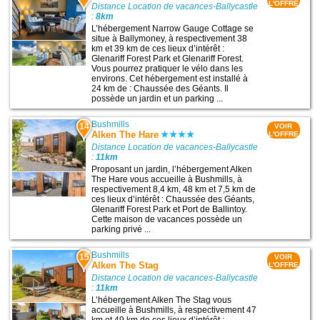
L'OFFRE
Distance Location de vacances-Ballycastle
:
8km
L’hébergement Narrow Gauge Cottage se
situe à Ballymoney, à respectivement 38
km et 39 km de ces lieux d’intérêt :
Glenariff Forest Park et Glenariff Forest.
Vous pourrez pratiquer le vélo dans les
environs. Cet hébergement est installé à
24 km de : Chaussée des Géants. Il
possède un jardin et un parking ...
Bushmills
14
VOIR
Alken The Hare
L'OFFRE
Distance Location de vacances-Ballycastle
:
11km
Proposant un jardin, l’hébergement Alken
The Hare vous accueille à Bushmills, à
respectivement 8,4 km, 48 km et 7,5 km de
ces lieux d’intérêt : Chaussée des Géants,
Glenariff Forest Park et Port de Ballintoy.
Cette maison de vacances possède un
parking privé ...
Bushmills
15
VOIR
Alken The Stag
L'OFFRE
Distance Location de vacances-Ballycastle
:
11km
L’hébergement Alken The Stag vous
accueille à Bushmills, à respectivement 47