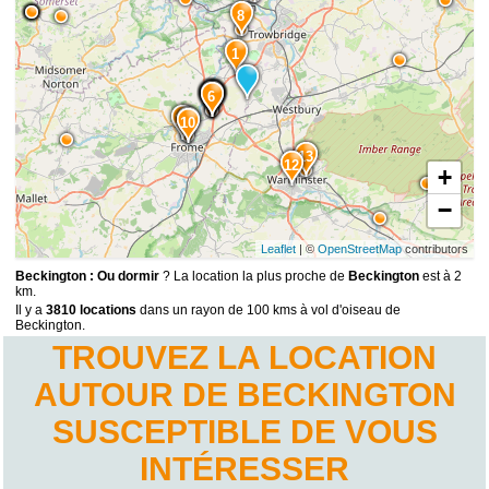
8
1
5
4
3
2
7
6
11
9
10
13
12
+
−
Leaflet
| ©
OpenStreetMap
contributors
Beckington : Ou dormir
? La location la plus proche de
Beckington
est à 2
km.
Il y a
3810 locations
dans un rayon de 100 kms à vol d'oiseau de
Beckington.
TROUVEZ LA LOCATION
AUTOUR DE BECKINGTON
SUSCEPTIBLE DE VOUS
INTÉRESSER