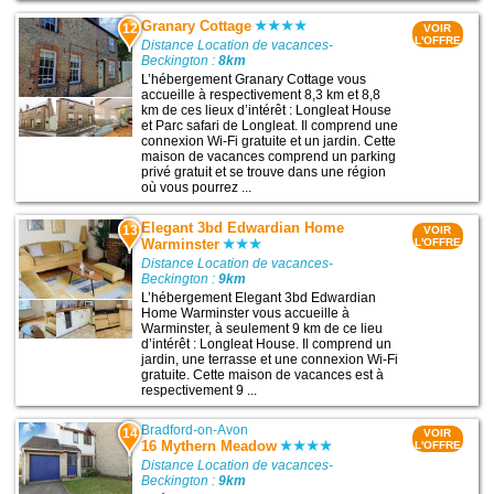
Granary Cottage
12
VOIR
L'OFFRE
Distance Location de vacances-
Beckington :
8km
L’hébergement Granary Cottage vous
accueille à respectivement 8,3 km et 8,8
km de ces lieux d’intérêt : Longleat House
et Parc safari de Longleat. Il comprend une
connexion Wi-Fi gratuite et un jardin. Cette
maison de vacances comprend un parking
privé gratuit et se trouve dans une région
où vous pourrez ...
Elegant 3bd Edwardian Home
13
VOIR
Warminster
L'OFFRE
Distance Location de vacances-
Beckington :
9km
L’hébergement Elegant 3bd Edwardian
Home Warminster vous accueille à
Warminster, à seulement 9 km de ce lieu
d’intérêt : Longleat House. Il comprend un
jardin, une terrasse et une connexion Wi-Fi
gratuite. Cette maison de vacances est à
respectivement 9 ...
Bradford-on-Avon
14
VOIR
16 Mythern Meadow
L'OFFRE
Distance Location de vacances-
Beckington :
9km