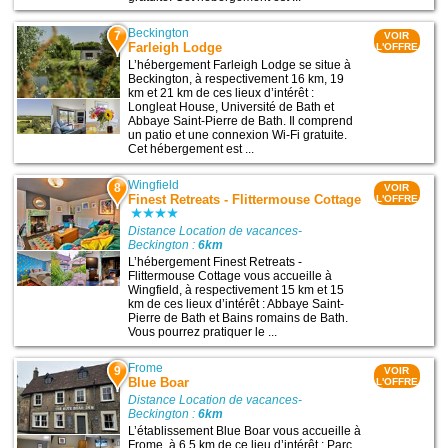
Beckington
7
VOIR
Farleigh Lodge
L'OFFRE
L’hébergement Farleigh Lodge se situe à
Beckington, à respectivement 16 km, 19
km et 21 km de ces lieux d’intérêt :
Longleat House, Université de Bath et
Abbaye Saint-Pierre de Bath. Il comprend
un patio et une connexion Wi-Fi gratuite.
Cet hébergement est ...
Wingfield
8
VOIR
Finest Retreats - Flittermouse Cottage
L'OFFRE
Distance Location de vacances-
Beckington :
6km
L’hébergement Finest Retreats -
Flittermouse Cottage vous accueille à
Wingfield, à respectivement 15 km et 15
km de ces lieux d’intérêt : Abbaye Saint-
Pierre de Bath et Bains romains de Bath.
Vous pourrez pratiquer le ...
Frome
9
VOIR
Blue Boar
L'OFFRE
Distance Location de vacances-
Beckington :
6km
L’établissement Blue Boar vous accueille à
Frome, à 6,5 km de ce lieu d’intérêt : Parc