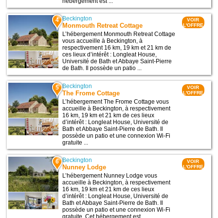
hébergement est ...
Beckington
4
VOIR
Monmouth Retreat Cottage
L'OFFRE
L’hébergement Monmouth Retreat Cottage
vous accueille à Beckington, à
respectivement 16 km, 19 km et 21 km de
ces lieux d’intérêt : Longleat House,
Université de Bath et Abbaye Saint-Pierre
de Bath. Il possède un patio ...
Beckington
5
VOIR
The Frome Cottage
L'OFFRE
L’hébergement The Frome Cottage vous
accueille à Beckington, à respectivement
16 km, 19 km et 21 km de ces lieux
d’intérêt : Longleat House, Université de
Bath et Abbaye Saint-Pierre de Bath. Il
possède un patio et une connexion Wi-Fi
gratuite ...
Beckington
6
VOIR
Nunney Lodge
L'OFFRE
L’hébergement Nunney Lodge vous
accueille à Beckington, à respectivement
16 km, 19 km et 21 km de ces lieux
d’intérêt : Longleat House, Université de
Bath et Abbaye Saint-Pierre de Bath. Il
possède un patio et une connexion Wi-Fi
gratuite. Cet hébergement est ...