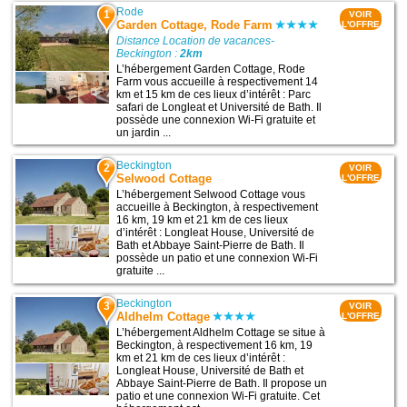
Rode
1
VOIR
Garden Cottage, Rode Farm
L'OFFRE
Distance Location de vacances-
Beckington :
2km
L’hébergement Garden Cottage, Rode
Farm vous accueille à respectivement 14
km et 15 km de ces lieux d’intérêt : Parc
safari de Longleat et Université de Bath. Il
possède une connexion Wi-Fi gratuite et
un jardin ...
Beckington
2
VOIR
Selwood Cottage
L'OFFRE
L’hébergement Selwood Cottage vous
accueille à Beckington, à respectivement
16 km, 19 km et 21 km de ces lieux
d’intérêt : Longleat House, Université de
Bath et Abbaye Saint-Pierre de Bath. Il
possède un patio et une connexion Wi-Fi
gratuite ...
Beckington
3
VOIR
Aldhelm Cottage
L'OFFRE
L’hébergement Aldhelm Cottage se situe à
Beckington, à respectivement 16 km, 19
km et 21 km de ces lieux d’intérêt :
Longleat House, Université de Bath et
Abbaye Saint-Pierre de Bath. Il propose un
patio et une connexion Wi-Fi gratuite. Cet