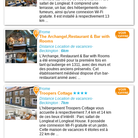
safari de Longleat. Il comprend une
terrasse, un bar, des hébergements non-
fumeurs, ainsi qu'une connexion Wi-Fi
gratuite. Il est installé à respectivement 13
km ...
Frome
10
VOIR
The Archangel,Restaurant & Bar with
L'OFFRE
Rooms
Distance Location de vacances-
Beckington :
6km
L'Archange, Restaurant & Bar with Rooms
a été enregistré pour la première fois en
tant qu'auberge en 1311, avec des murs et
des poutres anciens préservés. Cet
établissement médiéval dispose d'un bar-
restaurant animé avec ...
Frome
11
VOIR
Troopers Cottage
L'OFFRE
Distance Location de vacances-
Beckington :
7km
L’hébergement Troopers Cottage vous
accueille à respectivement 7,4 km et 14 km
de ces lieux d’intérêt : Parc safari de
Longleat et Longleat House. Il possède
une connexion Wi-Fi gratuite et un jardin.
Cette maison de vacances 4 étoiles est à
22 km de ...