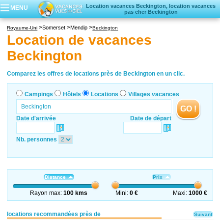
Location vacances Beckington, location vacances
MENU
pas cher Beckington
Campings
Somerset
Mendip
Royaume-Uni
Beckington
Hôtels
Location de vacances
Locations vacances
Beckington
Villages vacances
Comparez les offres de locations près de Beckington en un clic.
Campings
Hôtels
Locations
Villages vacances
GO !
Date d'arrivée
Date de départ
Nb. personnes
Distance
Prix
Rayon max:
100 kms
Mini:
0 €
Maxi:
1000 €
locations recommandées près de
Suivant