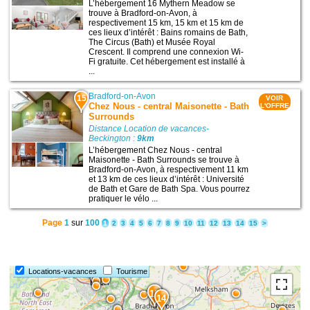
L’hébergement 16 Mythern Meadow se
trouve à Bradford-on-Avon, à
respectivement 15 km, 15 km et 15 km de
ces lieux d’intérêt : Bains romains de Bath,
The Circus (Bath) et Musée Royal
Crescent. Il comprend une connexion Wi-
Fi gratuite. Cet hébergement est installé à
...
Bradford-on-Avon
15
VOIR
Chez Nous - central Maisonette - Bath
L'OFFRE
Surrounds
Distance Location de vacances-
Beckington :
9km
L’hébergement Chez Nous - central
Maisonette - Bath Surrounds se trouve à
Bradford-on-Avon, à respectivement 11 km
et 13 km de ces lieux d’intérêt : Université
de Bath et Gare de Bath Spa. Vous pourrez
pratiquer le vélo ...
Page
1
sur
100
1
2
3
4
5
6
7
8
9
10
11
12
13
14
15
>
Locations-vacances
Tourisme
15
14