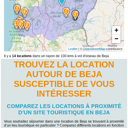
7
3
1
6
14
12
5
13
10
11
4
8
2
+
−
Leaflet
| ©
OpenStreetMap
contributors
Il y a
14 locations
dans un rayon de 100 kms à vol d'oiseau de Beja.
TROUVEZ LA LOCATION
AUTOUR DE BEJA
SUSCEPTIBLE DE VOUS
INTÉRESSER
COMPAREZ LES LOCATIONS À PROXIMITÉ
D’UN SITE TOURISTIQUE EN BEJA
Vous souhaitez séjourner dans une location de Beja se trouvant à proximité
d’un lieu touristique en particulier ? Comparez différents locations en fonction