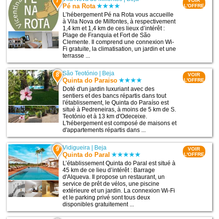
7
VOIR
Pé na Rota
L'OFFRE
L’hébergement Pé na Rota vous accueille
à Vila Nova de Milfontes, à respectivement
1,4 km et 1,4 km de ces lieux d’intérêt :
Plage de Franquia et Fort de São
Clemente. Il comprend une connexion Wi-
Fi gratuite, la climatisation, un jardin et une
terrasse ...
São Teotónio
|
Beja
8
VOIR
Quinta do Paraiso
L'OFFRE
Doté d'un jardin luxuriant avec des
sentiers et des bancs répartis dans tout
l'établissement, le Quinta do Paraíso est
situé à Pedreneiras, à moins de 5 km de S.
Teotónio et à 13 km d'Odeceixe.
L'hébergement est composé de maisons et
d'appartements répartis dans ...
Vidigueira
|
Beja
9
VOIR
Quinta do Paral
L'OFFRE
L’établissement Quinta do Paral est situé à
45 km de ce lieu d’intérêt : Barrage
d'Alqueva. Il propose un restaurant, un
service de prêt de vélos, une piscine
extérieure et un jardin. La connexion Wi-Fi
et le parking privé sont tous deux
disponibles gratuitement ...