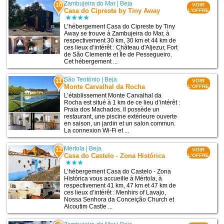
Zambujeira do Mar
|
Beja
10
VOIR
Casa do Cipreste by Tiny Away
L'OFFRE
L’hébergement Casa do Cipreste by Tiny
Away se trouve à Zambujeira do Mar, à
respectivement 30 km, 30 km et 44 km de
ces lieux d’intérêt : Château d'Aljezur, Fort
de São Clemente et Île de Pessegueiro.
Cet hébergement ...
São Teotónio
|
Beja
11
VOIR
Monte Carvalhal da Rocha
L'OFFRE
L’établissement Monte Carvalhal da
Rocha est situé à 1 km de ce lieu d’intérêt :
Praia dos Machados. Il possède un
restaurant, une piscine extérieure ouverte
en saison, un jardin et un salon commun.
La connexion Wi-Fi et ...
Mértola
|
Beja
12
VOIR
Casa do Castelo - Zona Histórica
L'OFFRE
L’hébergement Casa do Castelo - Zona
Histórica vous accueille à Mértola, à
respectivement 41 km, 47 km et 47 km de
ces lieux d’intérêt : Menhirs of Lavajo,
Nossa Senhora da Conceição Church et
Alcoutim Castle ...