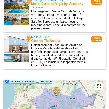
Zambujeira do Mar
|
Beja
13
VOIR
Monte Cerro da Vigia by Vacationy
L'OFFRE
L’hébergement Monte Cerro da Vigia by
Vacationy offre une vue sur le jardin, à
environ 14 km de ce lieu d’intérêt : Cap
Sardão. Il propose un balcon et une
machine à café. Cette villa comprend une
piscine privée ...
Mértola
|
Beja
14
VOIR
Casa da Tia Amalia
L'OFFRE
L’établissement Casa da Tia Amalia se
trouve à Mértola, à 44 km de ce lieu
d’intérêt : Menhirs of Lavajo. Il propose des
hébergements dotés de la climatisation et
d’une connexion Wi-Fi gratuite. Construit
en 1920, il est installé à respectivement 49
km et 49 km de ...
Locations vacances
Tourisme
9