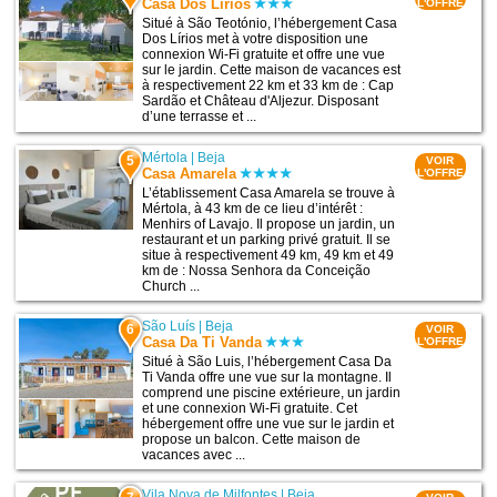
Casa Dos Lírios
L'OFFRE
Situé à São Teotónio, l’hébergement Casa
Dos Lírios met à votre disposition une
connexion Wi-Fi gratuite et offre une vue
sur le jardin. Cette maison de vacances est
à respectivement 22 km et 33 km de : Cap
Sardão et Château d'Aljezur. Disposant
d’une terrasse et ...
Mértola
|
Beja
5
VOIR
Casa Amarela
L'OFFRE
L’établissement Casa Amarela se trouve à
Mértola, à 43 km de ce lieu d’intérêt :
Menhirs of Lavajo. Il propose un jardin, un
restaurant et un parking privé gratuit. Il se
situe à respectivement 49 km, 49 km et 49
km de : Nossa Senhora da Conceição
Church ...
São Luís
|
Beja
6
VOIR
Casa Da Ti Vanda
L'OFFRE
Situé à São Luis, l’hébergement Casa Da
Ti Vanda offre une vue sur la montagne. Il
comprend une piscine extérieure, un jardin
et une connexion Wi-Fi gratuite. Cet
hébergement offre une vue sur le jardin et
propose un balcon. Cette maison de
vacances avec ...
Vila Nova de Milfontes
|
Beja