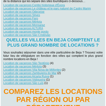
de la distance qui les sépare des sites touristiques ci-dessous…
Location de vacances Centre historique d'Évora
Location de vacances Le château et le parc naturel de Castro Marim
Location de vacances Odeceixe
Location de vacances Silves
Location de vacances Faro
Location de vacances Mértola
Location de vacances Monsaraz
Location de vacances ALTURA
Location de vacances monte gordo
Location de vacances São Cristóvão
QUELLES VILLES EN BEJA COMPTENT LE
PLUS GRAND NOMBRE DE LOCATIONS ?
Vous souhaitez séjourner dans une ville particulière de Beja ? Trouvez votre
futur lieu de villégiature en fonction des villes qui comptent le plus grand
nombre locations en Beja !
Location de vacances São Teotónio
(4)
Location de vacances Mértola
(3)
Location de vacances Vila Nova de Milfontes
(2)
Location de vacances Zambujeira do Mar
(2)
Location de vacances Alcaria Ruiva
(1)
Location de vacances Vidigueira
(1)
Location de vacances São Luís
(1)
COMPAREZ LES LOCATIONS
PAR RÉGION OU PAR