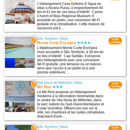
L’hébergement Casa Gotinha d' Água se
situe à Alcaria Ruiva, à respectivement 40
km et 41 km de ces lieux d’intérêt : Carmo
Church et Beja Regional Museum. Il
possède un jardin, une connexion Wi-Fi
gratuite et la climatisation. Cette maison de
vacances est à ...
São Teotónio
|
Beja
2
VOIR
Monte Corte Enchária
L'OFFRE
L’établissement Monte Corte Enchária
vous accueille à São Teotónio, à 30 km de
ce lieu d’intérêt : Cap Sardão. Il propose
des hébergements avec une connexion
Wi-Fi gratuite, une terrasse ou un balcon,
ainsi que l’accès à un jardin et à une
piscine extérieure ...
Vila Nova de Milfontes
|
Beja
3
VOIR
Mil Reis
L'OFFRE
Le Mil Reis propose un hébergement
moderne à la décoration minimaliste dans
le centre de Vila Nova de Milfontes, dans
le parc naturel du Sud-Ouest Alentejano et
Costa Vicentina. Offrant une vue sur la
ville, les chambres et les suites climatisées
disposent d'une ...
São Teotónio
|
Beja
4
VOIR