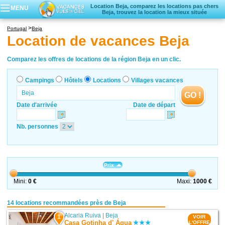
Location Beja, comparez les locations pas chers
MENU
Beja, trouvez la location la mieux située
Campings
Portugal
Beja
Hôtels
Location de vacances Beja
Locations vacances
Villages vacances
Comparez les offres de locations de la région Beja en un clic.
Campings
Hôtels
Locations
Villages vacances
GO !
Date d'arrivée
Date de départ
Nb. personnes
Prix
Mini:
0 €
Maxi:
1000 €
14 locations recommandées près de Beja
Alcaria Ruiva
|
Beja
1
VOIR
Casa Gotinha d' Água
L'OFFRE