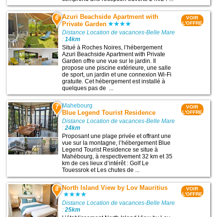
Azuri Beachside Apartment with
6
VOIR
Private Garden
L'OFFRE
Distance Location de vacances-Belle Mare
:
14km
Situé à Roches Noires, l’hébergement
Azuri Beachside Apartment with Private
Garden offre une vue sur le jardin. Il
propose une piscine extérieure, une salle
de sport, un jardin et une connexion Wi-Fi
gratuite. Cet hébergement est installé à
quelques pas de ...
Mahebourg
7
VOIR
Blue Legend Tourist Residence
L'OFFRE
Distance Location de vacances-Belle Mare
:
24km
Proposant une plage privée et offrant une
vue sur la montagne, l’hébergement Blue
Legend Tourist Residence se situe à
Mahébourg, à respectivement 32 km et 35
km de ces lieux d’intérêt : Golf Le
Touessrok et Les chutes de ...
North Island View by Lov Mauritius
8
VOIR
L'OFFRE
Distance Location de vacances-Belle Mare
:
25km