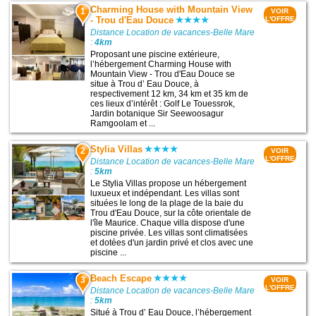
Charming House with Mountain View
1
VOIR
- Trou d'Eau Douce
L'OFFRE
Distance Location de vacances-Belle Mare
:
4km
Proposant une piscine extérieure,
l’hébergement Charming House with
Mountain View - Trou d'Eau Douce se
situe à Trou dʼ Eau Douce, à
respectivement 12 km, 34 km et 35 km de
ces lieux d’intérêt : Golf Le Touessrok,
Jardin botanique Sir Seewoosagur
Ramgoolam et ...
Stylia Villas
2
VOIR
L'OFFRE
Distance Location de vacances-Belle Mare
:
5km
Le Stylia Villas propose un hébergement
luxueux et indépendant. Les villas sont
situées le long de la plage de la baie du
Trou d'Eau Douce, sur la côte orientale de
l'île Maurice. Chaque villa dispose d'une
piscine privée. Les villas sont climatisées
et dotées d'un jardin privé et clos avec une
piscine ...
Beach Escape
3
VOIR
L'OFFRE
Distance Location de vacances-Belle Mare
:
5km
Situé à Trou dʼ Eau Douce, l’hébergement