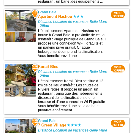
restaurant, un bar et des équipements ...
Grand Baie
11
VOIR
Apartment Nashou
L'OFFRE
Distance Location de vacances-Belle Mare
:
29km
L’établissement Apartment Nashou se
trouve à Grand Baie, à proximité de ce lieu
d’intérêt : Plage publique de Grand Baie. Il
propose une connexion Wi-Fi gratuite et
un parking privé gratuit. Chaque
hébergement comprend la climatisation.
Vous bénéficierez d’une ...
Korail Bleu
12
VOIR
L'OFFRE
Distance Location de vacances-Belle Mare
:
29km
L’établissement Korail Bleu se situe à 12
km de ce lieu d’intérêt : Les chutes de
Rivière Noire. Il propose un jardin, un
restaurant, ainsi que des hébergements
disposant de la climatisation, d’une
terrasse et d’une connexion Wi-Fi gratuite.
Vous bénéficierez d’une salle de bains
privative entièrement ...
Grand Baie
13
VOIR
7 Green Village
L'OFFRE
Distance Location de vacances-Belle Mare