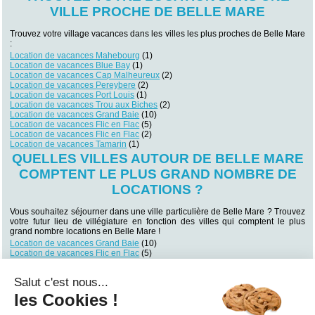
VILLE PROCHE DE BELLE MARE
Trouvez votre village vacances dans les villes les plus proches de Belle Mare
:
Location de vacances Mahebourg
(1)
Location de vacances Blue Bay
(1)
Location de vacances Cap Malheureux
(2)
Location de vacances Pereybere
(2)
Location de vacances Port Louis
(1)
Location de vacances Trou aux Biches
(2)
Location de vacances Grand Baie
(10)
Location de vacances Flic en Flac
(5)
Location de vacances Flic en Flac
(2)
Location de vacances Tamarin
(1)
QUELLES VILLES AUTOUR DE BELLE MARE
COMPTENT LE PLUS GRAND NOMBRE DE
LOCATIONS ?
Vous souhaitez séjourner dans une ville particulière de Belle Mare ? Trouvez
votre futur lieu de villégiature en fonction des villes qui comptent le plus
grand nombre locations en Belle Mare !
Location de vacances Grand Baie
(10)
Location de vacances Flic en Flac
(5)
Location de vacances Pereybere
(2)
Location de vacances Cap Malheureux
(2)
Salut c'est nous...
Location de vacances Flic en Flac
(2)
Location de vacances Trou aux Biches
(2)
les Cookies !
Location de vacances Mahebourg
(1)
Location de vacances Blue Bay
(1)