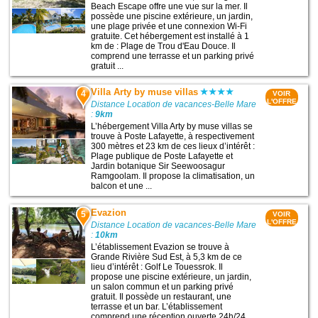
Beach Escape offre une vue sur la mer. Il
possède une piscine extérieure, un jardin,
une plage privée et une connexion Wi-Fi
gratuite. Cet hébergement est installé à 1
km de : Plage de Trou d'Eau Douce. Il
comprend une terrasse et un parking privé
gratuit ...
Villa Arty by muse villas
4
VOIR
L'OFFRE
Distance Location de vacances-Belle Mare
:
9km
L’hébergement Villa Arty by muse villas se
trouve à Poste Lafayette, à respectivement
300 mètres et 23 km de ces lieux d’intérêt :
Plage publique de Poste Lafayette et
Jardin botanique Sir Seewoosagur
Ramgoolam. Il propose la climatisation, un
balcon et une ...
Evazion
5
VOIR
L'OFFRE
Distance Location de vacances-Belle Mare
:
10km
L’établissement Evazion se trouve à
Grande Rivière Sud Est, à 5,3 km de ce
lieu d’intérêt : Golf Le Touessrok. Il
propose une piscine extérieure, un jardin,
un salon commun et un parking privé
gratuit. Il possède un restaurant, une
terrasse et un bar. L’établissement
comprend une réception ouverte 24h/24 ...