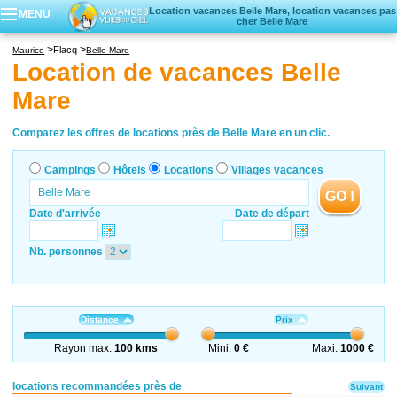
Location vacances Belle Mare, location vacances pas
MENU
cher Belle Mare
Campings
Flacq
Maurice
Belle Mare
Hôtels
Location de vacances Belle
Locations vacances
Mare
Villages vacances
Comparez les offres de locations près de Belle Mare en un clic.
Campings
Hôtels
Locations
Villages vacances
GO !
Date d'arrivée
Date de départ
Nb. personnes
Distance
Prix
Rayon max:
100 kms
Mini:
0 €
Maxi:
1000 €
locations recommandées près de
Suivant