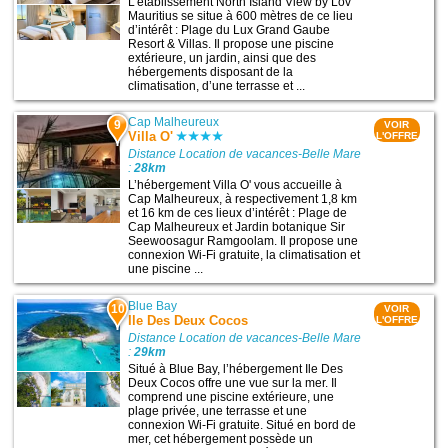
L’établissement North Island View by Lov
Mauritius se situe à 600 mètres de ce lieu
d’intérêt : Plage du Lux Grand Gaube
Resort & Villas. Il propose une piscine
extérieure, un jardin, ainsi que des
hébergements disposant de la
climatisation, d’une terrasse et ...
Cap Malheureux
9
VOIR
Villa O'
L'OFFRE
Distance Location de vacances-Belle Mare
:
28km
L’hébergement Villa O' vous accueille à
Cap Malheureux, à respectivement 1,8 km
et 16 km de ces lieux d’intérêt : Plage de
Cap Malheureux et Jardin botanique Sir
Seewoosagur Ramgoolam. Il propose une
connexion Wi-Fi gratuite, la climatisation et
une piscine ...
Blue Bay
10
VOIR
Ile Des Deux Cocos
L'OFFRE
Distance Location de vacances-Belle Mare
:
29km
Situé à Blue Bay, l’hébergement Ile Des
Deux Cocos offre une vue sur la mer. Il
comprend une piscine extérieure, une
plage privée, une terrasse et une
connexion Wi-Fi gratuite. Situé en bord de
mer, cet hébergement possède un