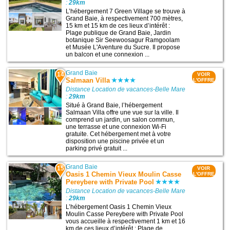
:
29km
L’hébergement 7 Green Village se trouve à
Grand Baie, à respectivement 700 mètres,
15 km et 15 km de ces lieux d’intérêt :
Plage publique de Grand Baie, Jardin
botanique Sir Seewoosagur Ramgoolam
et Musée L'Aventure du Sucre. Il propose
un balcon et une connexion ...
Grand Baie
14
VOIR
Salmaan Villa
L'OFFRE
Distance Location de vacances-Belle Mare
:
29km
Situé à Grand Baie, l’hébergement
Salmaan Villa offre une vue sur la ville. Il
comprend un jardin, un salon commun,
une terrasse et une connexion Wi-Fi
gratuite. Cet hébergement met à votre
disposition une piscine privée et un
parking privé gratuit ...
Grand Baie
15
VOIR
Oasis 1 Chemin Vieux Moulin Casse
L'OFFRE
Pereybere with Private Pool
Distance Location de vacances-Belle Mare
:
29km
L’hébergement Oasis 1 Chemin Vieux
Moulin Casse Pereybere with Private Pool
vous accueille à respectivement 1 km et 16
km de ces lieux d’intérêt : Plage de