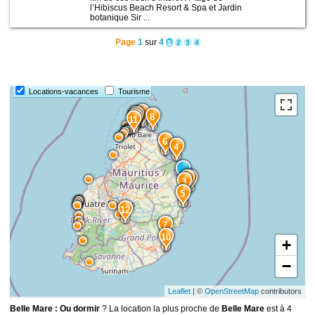
l’Hibiscus Beach Resort & Spa et Jardin
botanique Sir ...
Page
1
sur
4
1
2
3
4
Locations-vacances
Tourisme
9
15
14
8
13
11
6
4
1
2
3
5
12
7
10
+
−
Leaflet
| ©
OpenStreetMap
contributors
Belle Mare : Ou dormir
? La location la plus proche de
Belle Mare
est à 4