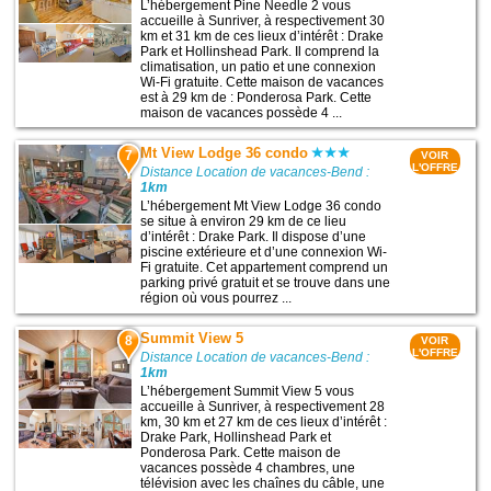
L’hébergement Pine Needle 2 vous
accueille à Sunriver, à respectivement 30
km et 31 km de ces lieux d’intérêt : Drake
Park et Hollinshead Park. Il comprend la
climatisation, un patio et une connexion
Wi-Fi gratuite. Cette maison de vacances
est à 29 km de : Ponderosa Park. Cette
maison de vacances possède 4 ...
Mt View Lodge 36 condo
7
VOIR
L'OFFRE
Distance Location de vacances-Bend :
1km
L’hébergement Mt View Lodge 36 condo
se situe à environ 29 km de ce lieu
d’intérêt : Drake Park. Il dispose d’une
piscine extérieure et d’une connexion Wi-
Fi gratuite. Cet appartement comprend un
parking privé gratuit et se trouve dans une
région où vous pourrez ...
Summit View 5
8
VOIR
L'OFFRE
Distance Location de vacances-Bend :
1km
L’hébergement Summit View 5 vous
accueille à Sunriver, à respectivement 28
km, 30 km et 27 km de ces lieux d’intérêt :
Drake Park, Hollinshead Park et
Ponderosa Park. Cette maison de
vacances possède 4 chambres, une
télévision avec les chaînes du câble, une