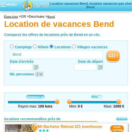
Location vacances Bend, location vacances pas cher
MENU
Bend
Campings
OR
Deschutes
États-Unis
Bend
Hôtels
Location de vacances Bend
Locations vacances
Villages vacances
Comparez les offres de locations près de Bend en un clic.
Campings
Hôtels
Locations
Villages vacances
GO !
Date d'arrivée
Date de départ
Nb. personnes
Distance
Prix
Rayon max:
100 kms
Mini:
0 €
Maxi:
1000 €
locations recommandées près de
Suivant
Mt Bachelor Retreat 221 townhouse
1
VOIR
L'OFFRE