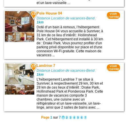
et un lave-vaisselle ...
Pole House 04
14
VOIR
L'OFFRE
Distance Location de vacances-Bend :
1km
Doté d’un bain à remous, l’hébergement
Pole House 04 vous accueille à Sunriver, à
31 km de ce lieu d’intérêt : Hollinshead
Park. Cet hébergement est installé à 30 km
de : Drake Park. Vous pourrez profiter d'un
parking privé disponible sur place et d'une
connexion Wi-Fi gratuite. Cette maison de
vacances ...
Landrise 7
15
VOIR
L'OFFRE
Distance Location de vacances-Bend :
1km
L’hébergement Landrise 7 se situe à
Sunriver, à respectivement 29 km, 30 km et
28 km de ces lieux d’intérêt : Drake Park,
Hollinshead Park et Ponderosa Park. Cette
maison de vacances comporte 3
chambres, une cuisine avec un
réfrigérateur et un lave-vaisselle, un lave-
linge, ainsi que 2 salles de bains avec ...
Page
1
sur
7
1
2
3
4
5
6
7