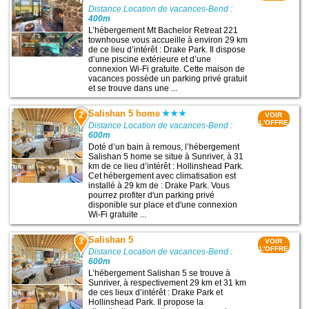
Distance Location de vacances-Bend :
400m
L’hébergement Mt Bachelor Retreat 221
townhouse vous accueille à environ 29 km
de ce lieu d’intérêt : Drake Park. Il dispose
d’une piscine extérieure et d’une
connexion Wi-Fi gratuite. Cette maison de
vacances possède un parking privé gratuit
et se trouve dans une ...
Salishan 5 home
2
VOIR
L'OFFRE
Distance Location de vacances-Bend :
600m
Doté d’un bain à remous, l’hébergement
Salishan 5 home se situe à Sunriver, à 31
km de ce lieu d’intérêt : Hollinshead Park.
Cet hébergement avec climatisation est
installé à 29 km de : Drake Park. Vous
pourrez profiter d'un parking privé
disponible sur place et d'une connexion
Wi-Fi gratuite ...
Salishan 5
3
VOIR
L'OFFRE
Distance Location de vacances-Bend :
600m
L’hébergement Salishan 5 se trouve à
Sunriver, à respectivement 29 km et 31 km
de ces lieux d’intérêt : Drake Park et
Hollinshead Park. Il propose la