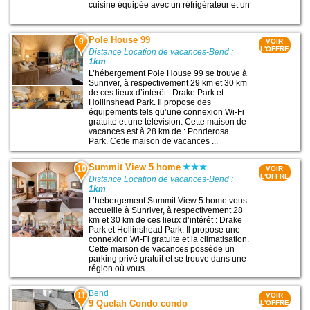
cuisine équipée avec un réfrigérateur et un
...
Pole House 99
9
VOIR
L'OFFRE
Distance Location de vacances-Bend :
1km
L’hébergement Pole House 99 se trouve à
Sunriver, à respectivement 29 km et 30 km
de ces lieux d’intérêt : Drake Park et
Hollinshead Park. Il propose des
équipements tels qu’une connexion Wi-Fi
gratuite et une télévision. Cette maison de
vacances est à 28 km de : Ponderosa
Park. Cette maison de vacances ...
Summit View 5 home
10
VOIR
L'OFFRE
Distance Location de vacances-Bend :
1km
L’hébergement Summit View 5 home vous
accueille à Sunriver, à respectivement 28
km et 30 km de ces lieux d’intérêt : Drake
Park et Hollinshead Park. Il propose une
connexion Wi-Fi gratuite et la climatisation.
Cette maison de vacances possède un
parking privé gratuit et se trouve dans une
région où vous ...
Bend
11
VOIR
9 Quelah Condo condo
L'OFFRE