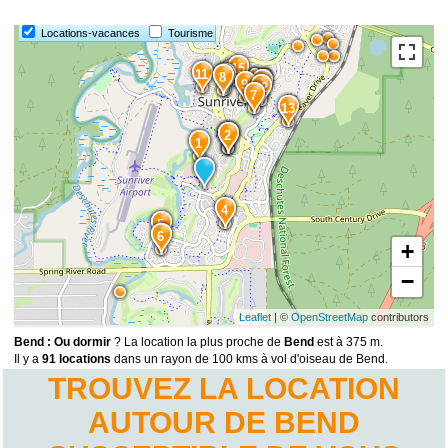
Locations-vacances
Tourisme
15
11
10
8
14
9
12
7
13
3
2
1
4
5
6
+
−
Leaflet
| ©
OpenStreetMap
contributors
Bend : Ou dormir
? La location la plus proche de
Bend
est à 375 m.
Il y a
91 locations
dans un rayon de 100 kms à vol d'oiseau de Bend.
TROUVEZ LA LOCATION
AUTOUR DE BEND