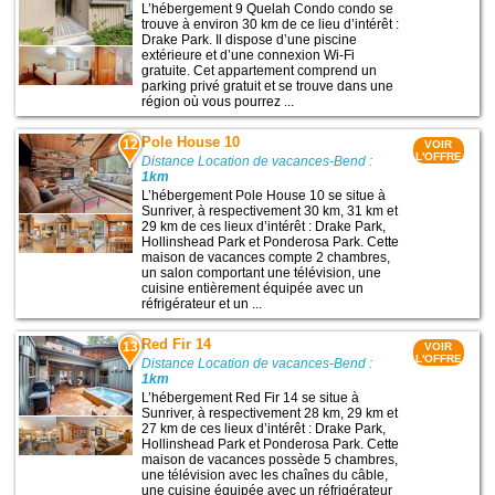
L’hébergement 9 Quelah Condo condo se
trouve à environ 30 km de ce lieu d’intérêt :
Drake Park. Il dispose d’une piscine
extérieure et d’une connexion Wi-Fi
gratuite. Cet appartement comprend un
parking privé gratuit et se trouve dans une
région où vous pourrez ...
Pole House 10
12
VOIR
L'OFFRE
Distance Location de vacances-Bend :
1km
L’hébergement Pole House 10 se situe à
Sunriver, à respectivement 30 km, 31 km et
29 km de ces lieux d’intérêt : Drake Park,
Hollinshead Park et Ponderosa Park. Cette
maison de vacances compte 2 chambres,
un salon comportant une télévision, une
cuisine entièrement équipée avec un
réfrigérateur et un ...
Red Fir 14
13
VOIR
L'OFFRE
Distance Location de vacances-Bend :
1km
L’hébergement Red Fir 14 se situe à
Sunriver, à respectivement 28 km, 29 km et
27 km de ces lieux d’intérêt : Drake Park,
Hollinshead Park et Ponderosa Park. Cette
maison de vacances possède 5 chambres,
une télévision avec les chaînes du câble,
une cuisine équipée avec un réfrigérateur