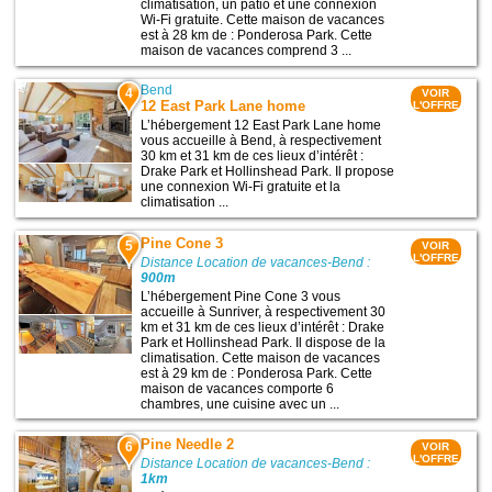
climatisation, un patio et une connexion
Wi-Fi gratuite. Cette maison de vacances
est à 28 km de : Ponderosa Park. Cette
maison de vacances comprend 3 ...
Bend
4
VOIR
12 East Park Lane home
L'OFFRE
L’hébergement 12 East Park Lane home
vous accueille à Bend, à respectivement
30 km et 31 km de ces lieux d’intérêt :
Drake Park et Hollinshead Park. Il propose
une connexion Wi-Fi gratuite et la
climatisation ...
Pine Cone 3
5
VOIR
L'OFFRE
Distance Location de vacances-Bend :
900m
L’hébergement Pine Cone 3 vous
accueille à Sunriver, à respectivement 30
km et 31 km de ces lieux d’intérêt : Drake
Park et Hollinshead Park. Il dispose de la
climatisation. Cette maison de vacances
est à 29 km de : Ponderosa Park. Cette
maison de vacances comporte 6
chambres, une cuisine avec un ...
Pine Needle 2
6
VOIR
L'OFFRE
Distance Location de vacances-Bend :
1km