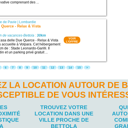
ivative comprenant des ...
ce de Pavie
|
Lombardie
 Querce - Relax & Vista
n de vacances-Bettola :
30km
VOIR
asa delle Due Querce - Relax & Vista
L'OFFRE
 accueille à Volpara. Cet hébergement
 km de : Stade Leonardo-Garilli. Il
n et un parking privé gratuit ...
6
7
8
9
10
11
12
13
14
15
>
Z LA LOCATION AUTOUR DE 
SCEPTIBLE DE VOUS INTÉRES
LES
TROUVEZ VOTRE
QU
OXIMITÉ
LOCATION DANS UNE
AUTO
STIQUE
VILLE PROCHE DE
COM
A
BETTOLA
GRA