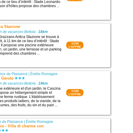
 de ce lieu d’intérêt : Stade Leonardo-
aison d'hôtes propose des chambres ...
ca Stazione
n de vacances-Bettola :
18km
Grazzano Antica Stazione se trouve à
, à 11 km de ce lieu d’intérêt : Stade
VOIR
 Il propose une piscine extérieure
L'OFFRE
, un jardin, une terrasse et un parking
 comprend des chambres ...
ince de Plaisance
|
Émilie-Romagne
 Gerolo
n de vacances-Bettola :
19km
e extérieure et d'un jardin, le Cascina
VOIR
opose un hébergement simple et
L'OFFRE
e ferme rustique. L'établissement
es produits laitiers, de la viande, de la
umes, des fruits, du vin et du pain ...
e de Plaisance
|
Émilie-Romagne
bio - Villa di charme con