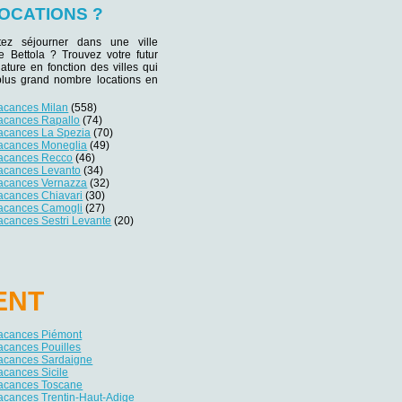
OCATIONS ?
tez séjourner dans une ville
de Bettola ? Trouvez votre futur
iature en fonction des villes qui
plus grand nombre locations en
vacances Milan
(558)
vacances Rapallo
(74)
vacances La Spezia
(70)
vacances Moneglia
(49)
vacances Recco
(46)
vacances Levanto
(34)
vacances Vernazza
(32)
acances Chiavari
(30)
vacances Camogli
(27)
acances Sestri Levante
(20)
ENT
vacances Piémont
acances Pouilles
vacances Sardaigne
acances Sicile
vacances Toscane
acances Trentin-Haut-Adige