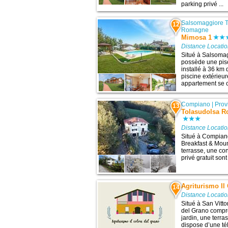
parking privé ...
Salsomaggiore 
12
Romagne
Mimosa 1
Distance Locatio
Situé à Salsoma
possède une pis
installé à 36 km
piscine extérieur
appartement se c
Compiano
|
Prov
13
Tolasudolsa R
Distance Locatio
Situé à Compian
Breakfast & Moun
terrasse, une con
privé gratuit sont
Agriturismo Il
14
Distance Locatio
Situé à San Vitto
del Grano compre
jardin, une terra
dispose d’une tél