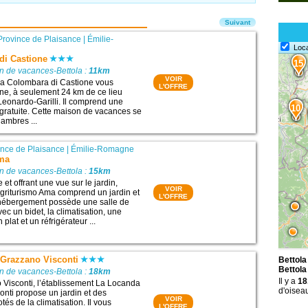
Suivant
Province de Plaisance
|
Émilie-
Loc
di Castione
15
n de vacances-Bettola :
11km
VOIR
a Colombara di Castione vous
L'OFFRE
ne, à seulement 24 km de ce lieu
 Leonardo-Garilli. Il comprend une
10
gratuite. Cette maison de vacances se
ambres ...
ince de Plaisance
|
Émilie-Romagne
Ama
n de vacances-Bettola :
15km
 et offrant une vue sur le jardin,
VOIR
Agriturismo Ama comprend un jardin et
L'OFFRE
hébergement possède une salle de
vec un bidet, la climatisation, une
 plat et un réfrigérateur ...
 Grazzano Visconti
Bettola
Bettola
n de vacances-Bettola :
18km
Il y a
18
 Visconti, l’établissement La Locanda
d'oiseau
onti propose un jardin et des
VOIR
és de la climatisation. Il vous
L'OFFRE