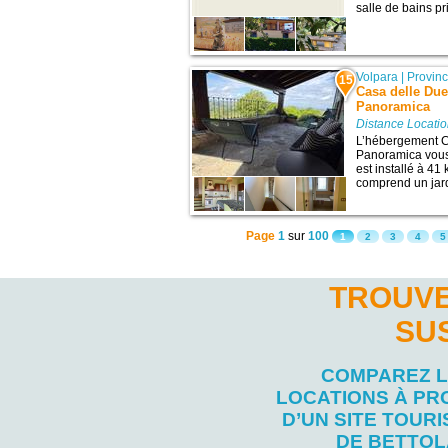
salle de bains pr
Volpara
|
Provin
15
Casa delle Due
Panoramica
Distance Locatio
L’hébergement C
Panoramica vous
est installé à 41
comprend un jardi
Page
1
sur
100
1
2
3
4
5
TROUVE
SU
COMPAREZ 
LOCATIONS À PR
D’UN SITE TOURI
DE BETTOL