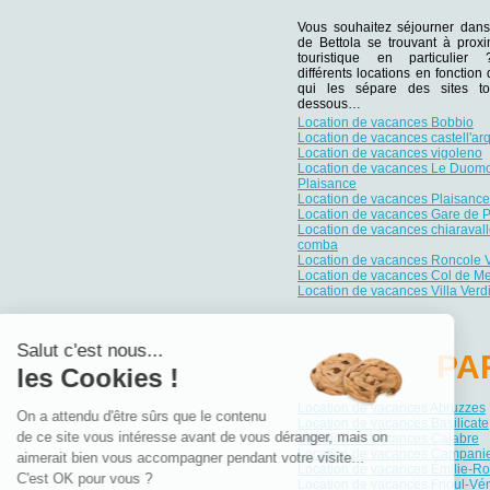
Vous souhaitez séjourner dans
de Bettola se trouvant à proxi
touristique en particulie
différents locations en fonction
qui les sépare des sites tou
dessous…
Location de vacances Bobbio
Location de vacances castell'ar
Location de vacances vigoleno
Location de vacances Le Duom
Plaisance
Location de vacances Plaisance
Location de vacances Gare de 
Location de vacances chiaravall
comba
Location de vacances Roncole V
Location de vacances Col de M
Location de vacances Villa Verd
Salut c'est nous...
PA
les Cookies !
Location de vacances Abruzzes
On a attendu d'être sûrs que le contenu
Location de vacances Basilicate
de ce site vous intéresse avant de vous déranger, mais on
Location de vacances Calabre
Location de vacances Campani
aimerait bien vous accompagner pendant votre visite...
Location de vacances Émilie-
C'est OK pour vous ?
Location de vacances Frioul-Vén