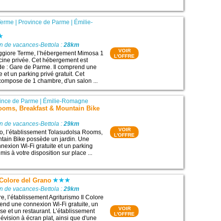
Terme
|
Province de Parme
|
Émilie-
n de vacances-Bettola :
28km
VOIR
ggiore Terme, l’hébergement Mimosa 1
L'OFFRE
cine privée. Cet hébergement est
 de : Gare de Parme. Il comprend une
e et un parking privé gratuit. Cet
ompose de 1 chambre, d'un salon ...
ince de Parme
|
Émilie-Romagne
ooms, Breakfast & Mountain Bike
n de vacances-Bettola :
29km
VOIR
o, l’établissement Tolasudolsa Rooms,
L'OFFRE
tain Bike possède un jardin. Une
nexion Wi-Fi gratuite et un parking
 mis à votre disposition sur place ...
 Colore del Grano
n de vacances-Bettola :
29km
re, l’établissement Agriturismo Il Colore
nd une connexion Wi-Fi gratuite, un
VOIR
sse et un restaurant. L’établissement
L'OFFRE
évision à écran plat, ainsi que d'une