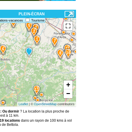
PLEIN-ÉCRAN
ations-vacances
Tourisme
9
5
4
3
2
1
7
12
11
6
14
8
+
13
−
Leaflet
| ©
OpenStreetMap
contributors
 : Ou dormir
? La location la plus proche de
est à 11 km.
19 locations
dans un rayon de 100 kms à vol
 de Bettola.