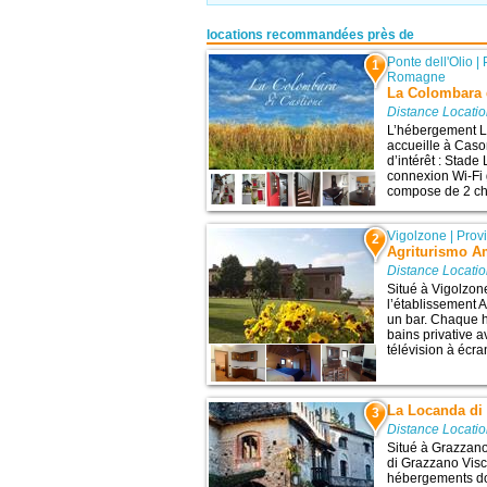
locations recommandées près de
Ponte dell'Olio
|
1
Romagne
La Colombara 
Distance Locatio
L’hébergement L
accueille à Caso
d’intérêt : Stade
connexion Wi-Fi 
compose de 2 ch
Vigolzone
|
Prov
2
Agriturismo 
Distance Locatio
Situé à Vigolzone
l’établissement 
un bar. Chaque 
bains privative a
télévision à écran
La Locanda di
3
Distance Locatio
Situé à Grazzano
di Grazzano Visc
hébergements dot