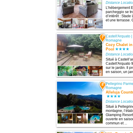
Distance Locatio
L’hébergement Ea
parcheggio se tr
d’intérêt : Stade
et une terrasse. 
Castell'Arquato
7
Romagne
Cozy Chalet in
Pool
Distance Locatio
Situé à Castellʼ
Castell'Arquato 9
sur le jardin. Il
en saison, un jar
Pellegrino Parm
8
Romagne
Alleluja Coun
Distance Locatio
Situé à Pellegri
montagne, l’étab
Glamping Resort
ouverte en saiso
commun et ...