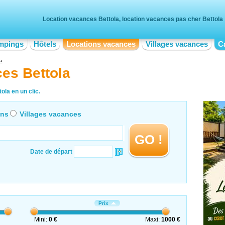
Location vacances Bettola, location vacances pas cher Bettola
mpings
Hôtels
Locations vacances
Villages vacances
C
la
es Bettola
ola en un clic.
ons
Villages vacances
GO !
Date de départ
Prix
Mini:
0 €
Maxi:
1000 €