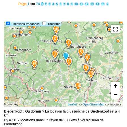
Page
1
sur
74
1
2
3
4
5
6
7
8
9
10
11
12
13
14
15
>
Locations-vacances
Tourisme
10
7
6
4
5
2
3
8
1
15
9
11
12
13
+
14
−
Leaflet
| ©
OpenStreetMap
contributors
Biedenkopf : Ou dormir
? La location la plus proche de
Biedenkopf
est à 4
km.
Il y a
1102 locations
dans un rayon de 100 kms à vol d'oiseau de
Biedenkopf.