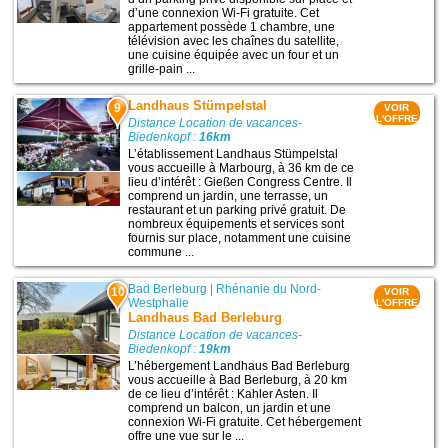
d’une connexion Wi-Fi gratuite. Cet
appartement possède 1 chambre, une
télévision avec les chaînes du satellite,
une cuisine équipée avec un four et un
grille-pain ...
Landhaus Stümpelstal
9
VOIR
L'OFFRE
Distance Location de vacances-
Biedenkopf :
16km
L’établissement Landhaus Stümpelstal
vous accueille à Marbourg, à 36 km de ce
lieu d’intérêt : Gießen Congress Centre. Il
comprend un jardin, une terrasse, un
restaurant et un parking privé gratuit. De
nombreux équipements et services sont
fournis sur place, notamment une cuisine
commune ...
Bad Berleburg
|
Rhénanie du Nord-
10
VOIR
Westphalie
L'OFFRE
Landhaus Bad Berleburg
Distance Location de vacances-
Biedenkopf :
19km
L’hébergement Landhaus Bad Berleburg
vous accueille à Bad Berleburg, à 20 km
de ce lieu d’intérêt : Kahler Asten. Il
comprend un balcon, un jardin et une
connexion Wi-Fi gratuite. Cet hébergement
offre une vue sur le ...