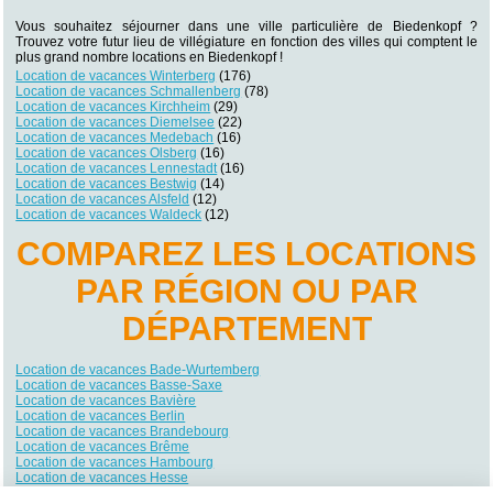
Vous souhaitez séjourner dans une ville particulière de Biedenkopf ?
Trouvez votre futur lieu de villégiature en fonction des villes qui comptent le
plus grand nombre locations en Biedenkopf !
Location de vacances Winterberg
(176)
Location de vacances Schmallenberg
(78)
Location de vacances Kirchheim
(29)
Location de vacances Diemelsee
(22)
Location de vacances Medebach
(16)
Location de vacances Olsberg
(16)
Location de vacances Lennestadt
(16)
Location de vacances Bestwig
(14)
Location de vacances Alsfeld
(12)
Location de vacances Waldeck
(12)
COMPAREZ LES LOCATIONS
PAR RÉGION OU PAR
DÉPARTEMENT
Location de vacances Bade-Wurtemberg
Location de vacances Basse-Saxe
Location de vacances Bavière
Location de vacances Berlin
Location de vacances Brandebourg
Location de vacances Brême
Location de vacances Hambourg
Location de vacances Hesse
Location de vacances Mecklembourg-Poméranie