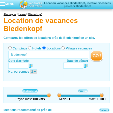
Location vacances Biedenkopf, location vacances
MENU
pas cher Biedenkopf
Campings
Allemagne
Hesse
Biedenkopf
Hôtels
Location de vacances
Locations vacances
Biedenkopf
Villages vacances
Comparez les offres de locations près de Biedenkopf en un clic.
Campings
Hôtels
Locations
Villages vacances
GO !
Date d'arrivée
Date de départ
Nb. personnes
Distance
Prix
Rayon max:
100 kms
Mini:
0 €
Maxi:
1000 €
locations recommandées près de
Suivant