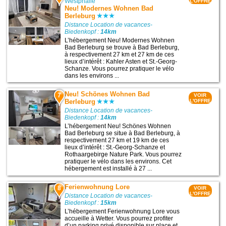
Westphalie
L'OFFRE
Neu! Modernes Wohnen Bad
Berleburg
Distance Location de vacances-
Biedenkopf :
14km
L’hébergement Neu! Modernes Wohnen
Bad Berleburg se trouve à Bad Berleburg,
à respectivement 27 km et 27 km de ces
lieux d’intérêt : Kahler Asten et St.-Georg-
Schanze. Vous pourrez pratiquer le vélo
dans les environs ...
Neu! Schönes Wohnen Bad
7
VOIR
Berleburg
L'OFFRE
Distance Location de vacances-
Biedenkopf :
14km
L’hébergement Neu! Schönes Wohnen
Bad Berleburg se situe à Bad Berleburg, à
respectivement 27 km et 19 km de ces
lieux d’intérêt : St.-Georg-Schanze et
Rothaargebirge Nature Park. Vous pourrez
pratiquer le vélo dans les environs. Cet
hébergement est installé à 27 ...
Ferienwohnung Lore
8
VOIR
L'OFFRE
Distance Location de vacances-
Biedenkopf :
15km
L’hébergement Ferienwohnung Lore vous
accueille à Wetter. Vous pourrez profiter
d’un parking privé disponible sur place et