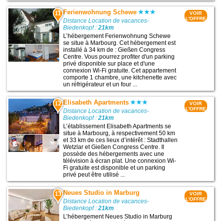
Ferienwohnung Schewe
11
VOIR
L'OFFRE
Distance Location de vacances-
Biedenkopf :
21km
L’hébergement Ferienwohnung Schewe
se situe à Marbourg. Cet hébergement est
installé à 34 km de : Gießen Congress
Centre. Vous pourrez profiter d'un parking
privé disponible sur place et d'une
connexion Wi-Fi gratuite. Cet appartement
comporte 1 chambre, une kitchenette avec
un réfrigérateur et un four ...
Elisabeth Apartments
12
VOIR
L'OFFRE
Distance Location de vacances-
Biedenkopf :
21km
L’établissement Elisabeth Apartments se
situe à Marbourg, à respectivement 50 km
et 33 km de ces lieux d’intérêt : Stadthallen
Wetzlar et Gießen Congress Centre. Il
possède des hébergements avec une
télévision à écran plat. Une connexion Wi-
Fi gratuite est disponible et un parking
privé peut être utilisé ...
Neues Studio in Marburg
13
VOIR
L'OFFRE
Distance Location de vacances-
Biedenkopf :
21km
L’hébergement Neues Studio in Marburg