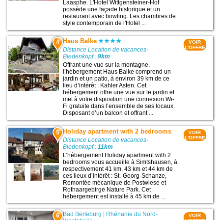
Laasphe. L'Hotel Wittgensteiner-Hof
possède une façade historique et un
restaurant avec bowling. Les chambres de
style contemporain de l'Hotel ...
Haus Balke
4
VOIR
L'OFFRE
Distance Location de vacances-
Biedenkopf :
9km
Offrant une vue sur la montagne,
l’hébergement Haus Balke comprend un
jardin et un patio, à environ 39 km de ce
lieu d’intérêt : Kahler Asten. Cet
hébergement offre une vue sur le jardin et
met à votre disposition une connexion Wi-
Fi gratuite dans l’ensemble de ses locaux.
Disposant d’un balcon et offrant ...
Holiday apartment with 2 bedrooms
5
VOIR
L'OFFRE
Distance Location de vacances-
Biedenkopf :
11km
L’hébergement Holiday apartment with 2
bedrooms vous accueille à Simtshausen, à
respectivement 41 km, 43 km et 44 km de
ces lieux d’intérêt : St.-Georg-Schanze,
Remontée mécanique de Postwiese et
Rothaargebirge Nature Park. Cet
hébergement est installé à 45 km de ...
Bad Berleburg
|
Rhénanie du Nord-
6
VOIR