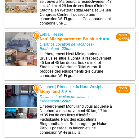
se trouve à Marbourg, à respectivement 43
km, 41 km et 29 km de ces lieux d’intérêt :
Stadthallen Wetzlar, Rittal Arena et Gießen
Congress Centre. Il possède une
connexion Wi-Fi gratuite. Cet appartement
comporte une ...
Lohra
|
Hesse
14
VOIR
Neu! Mietappartement Brusius
L'OFFRE
Distance Location de vacances-
Biedenkopf :
22km
L’hébergement Neu! Mietappartement
Brusius se situe à Lohra, à respectivement
45 km et 45 km de ces lieux d’intérêt :
Stadthallen Wetzlar et Rittal Arena. Il
propose des équipements tels qu’une
connexion Wi-Fi gratuite ...
Netphen
|
Rhénanie du Nord-Westphalie
15
VOIR
Mony land
L'OFFRE
Distance Location de vacances-
Biedenkopf :
22km
L’hébergement Mony land vous accueille à
Netphen, à respectivement 40 km, 17 km
et 35 km de ces lieux d’intérêt :
Fuchskaute, Parc des expositions
Siegrlandhalle et Rothaargebirge Nature
Park. Il possède un balcon et une
connexion Wi-Fi gratuite ...