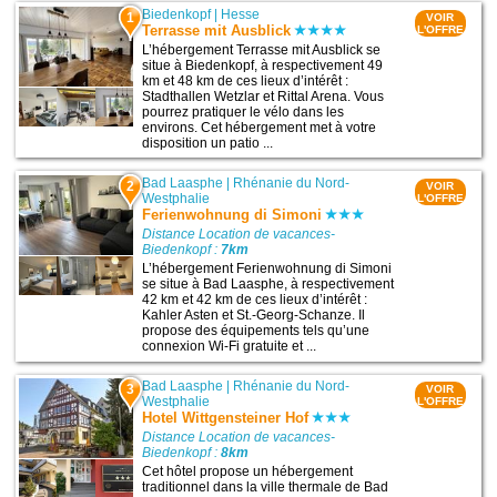
Biedenkopf
|
Hesse
1
VOIR
Terrasse mit Ausblick
L'OFFRE
L’hébergement Terrasse mit Ausblick se
situe à Biedenkopf, à respectivement 49
km et 48 km de ces lieux d’intérêt :
Stadthallen Wetzlar et Rittal Arena. Vous
pourrez pratiquer le vélo dans les
environs. Cet hébergement met à votre
disposition un patio ...
Bad Laasphe
|
Rhénanie du Nord-
2
VOIR
Westphalie
L'OFFRE
Ferienwohnung di Simoni
Distance Location de vacances-
Biedenkopf :
7km
L’hébergement Ferienwohnung di Simoni
se situe à Bad Laasphe, à respectivement
42 km et 42 km de ces lieux d’intérêt :
Kahler Asten et St.-Georg-Schanze. Il
propose des équipements tels qu’une
connexion Wi-Fi gratuite et ...
Bad Laasphe
|
Rhénanie du Nord-
3
VOIR
Westphalie
L'OFFRE
Hotel Wittgensteiner Hof
Distance Location de vacances-
Biedenkopf :
8km
Cet hôtel propose un hébergement
traditionnel dans la ville thermale de Bad