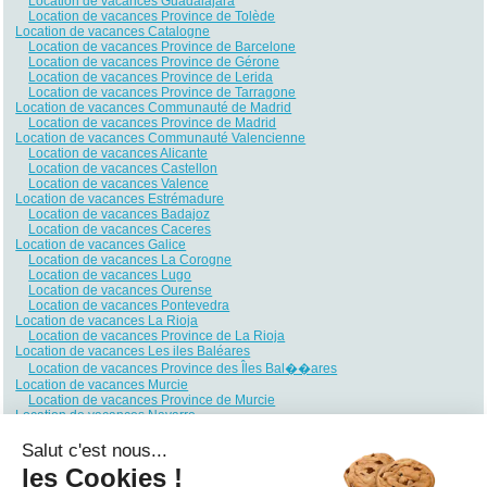
Location de vacances Guadalajara
Location de vacances Province de Tolède
Location de vacances Catalogne
Location de vacances Province de Barcelone
Location de vacances Province de Gérone
Location de vacances Province de Lerida
Location de vacances Province de Tarragone
Location de vacances Communauté de Madrid
Location de vacances Province de Madrid
Location de vacances Communauté Valencienne
Location de vacances Alicante
Location de vacances Castellon
Location de vacances Valence
Location de vacances Estrémadure
Location de vacances Badajoz
Location de vacances Caceres
Location de vacances Galice
Location de vacances La Corogne
Location de vacances Lugo
Location de vacances Ourense
Location de vacances Pontevedra
Location de vacances La Rioja
Location de vacances Province de La Rioja
Location de vacances Les iles Baléares
Location de vacances Province des Îles Bal��ares
Location de vacances Murcie
Location de vacances Province de Murcie
Location de vacances Navarre
Location de vacances Province de Navarre
Location de vacances Pays Basque
Salut c'est nous...
Location de vacances Alava
les Cookies !
Location de vacances Biscaye