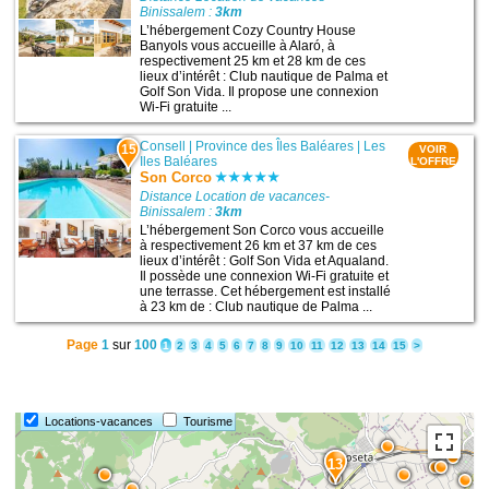
Binissalem :
3km
L’hébergement Cozy Country House
Banyols vous accueille à Alaró, à
respectivement 25 km et 28 km de ces
lieux d’intérêt : Club nautique de Palma et
Golf Son Vida. Il propose une connexion
Wi-Fi gratuite ...
Consell
|
Province des Îles Baléares
|
Les
15
VOIR
Iles Baléares
L'OFFRE
Son Corco
Distance Location de vacances-
Binissalem :
3km
L’hébergement Son Corco vous accueille
à respectivement 26 km et 37 km de ces
lieux d’intérêt : Golf Son Vida et Aqualand.
Il possède une connexion Wi-Fi gratuite et
une terrasse. Cet hébergement est installé
à 23 km de : Club nautique de Palma ...
Page
1
sur
100
1
2
3
4
5
6
7
8
9
10
11
12
13
14
15
>
Locations-vacances
Tourisme
13