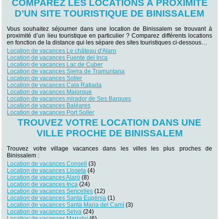
COMPAREZ LES LOCATIONS À PROXIMITÉ
D’UN SITE TOURISTIQUE DE BINISSALEM
Vous souhaitez séjourner dans une location de Binissalem se trouvant à
proximité d’un lieu touristique en particulier ? Comparez différents locations
en fonction de la distance qui les sépare des sites touristiques ci-dessous…
Location de vacances Le château d'Alaro
Location de vacances Fuente del Inca
Location de vacances Lac de Cuber
Location de vacances Sierra de Tramuntana
Location de vacances Soller
Location de vacances Cala Ratjada
Location de vacances Majorque
Location de vacances mirador de Ses Barques
Location de vacances Baléares
Location de vacances Port Soller
TROUVEZ VOTRE LOCATION DANS UNE
VILLE PROCHE DE BINISSALEM
Trouvez votre village vacances dans les villes les plus proches de
Binissalem :
Location de vacances Consell
(3)
Location de vacances Lloseta
(4)
Location de vacances Alaró
(8)
Location de vacances Inca
(24)
Location de vacances Sencelles
(12)
Location de vacances Santa Eugènia
(1)
Location de vacances Santa Maria del Camí
(3)
Location de vacances Selva
(24)
Location de vacances Marratxí
(6)