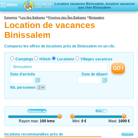
Location vacances Binissalem, location vacances
MENU
pas cher Binissalem
Campings
Espagne
Les Iles Baléares
Province des Îles Baléares
Binissalem
Hôtels
Location de vacances
Locations vacances
Binissalem
Villages vacances
Comparez les offres de locations près de Binissalem en un clic.
Campings
Hôtels
Locations
Villages vacances
GO !
Date d'arrivée
Date de départ
Nb. personnes
Distance
Prix
Rayon max:
100 kms
Mini:
0 €
Maxi:
1000 €
locations recommandées près de
Suivant