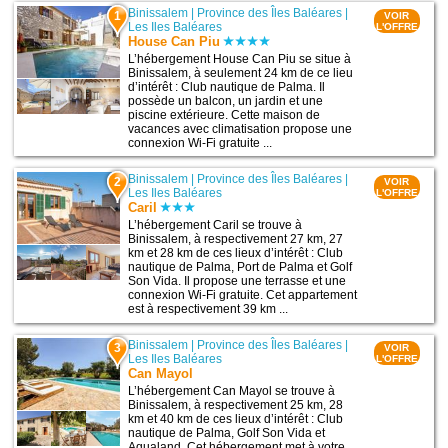
Binissalem
|
Province des Îles Baléares
|
1
VOIR
Les Iles Baléares
L'OFFRE
House Can Piu
L’hébergement House Can Piu se situe à
Binissalem, à seulement 24 km de ce lieu
d’intérêt : Club nautique de Palma. Il
possède un balcon, un jardin et une
piscine extérieure. Cette maison de
vacances avec climatisation propose une
connexion Wi-Fi gratuite ...
Binissalem
|
Province des Îles Baléares
|
2
VOIR
Les Iles Baléares
L'OFFRE
Caril
L’hébergement Caril se trouve à
Binissalem, à respectivement 27 km, 27
km et 28 km de ces lieux d’intérêt : Club
nautique de Palma, Port de Palma et Golf
Son Vida. Il propose une terrasse et une
connexion Wi-Fi gratuite. Cet appartement
est à respectivement 39 km ...
Binissalem
|
Province des Îles Baléares
|
3
VOIR
Les Iles Baléares
L'OFFRE
Can Mayol
L’hébergement Can Mayol se trouve à
Binissalem, à respectivement 25 km, 28
km et 40 km de ces lieux d’intérêt : Club
nautique de Palma, Golf Son Vida et
Aqualand. Cet hébergement met à votre