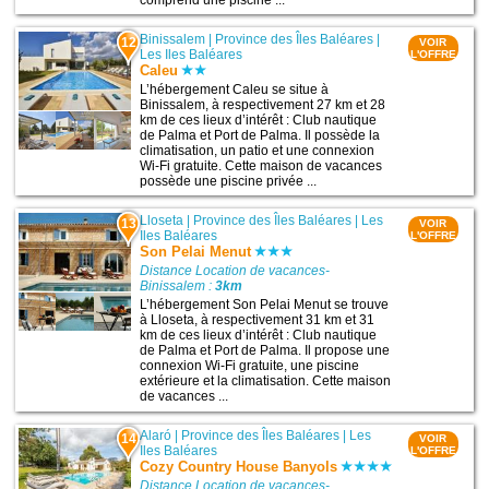
Binissalem
|
Province des Îles Baléares
|
12
VOIR
Les Iles Baléares
L'OFFRE
Caleu
L’hébergement Caleu se situe à
Binissalem, à respectivement 27 km et 28
km de ces lieux d’intérêt : Club nautique
de Palma et Port de Palma. Il possède la
climatisation, un patio et une connexion
Wi-Fi gratuite. Cette maison de vacances
possède une piscine privée ...
Lloseta
|
Province des Îles Baléares
|
Les
13
VOIR
Iles Baléares
L'OFFRE
Son Pelai Menut
Distance Location de vacances-
Binissalem :
3km
L’hébergement Son Pelai Menut se trouve
à Lloseta, à respectivement 31 km et 31
km de ces lieux d’intérêt : Club nautique
de Palma et Port de Palma. Il propose une
connexion Wi-Fi gratuite, une piscine
extérieure et la climatisation. Cette maison
de vacances ...
Alaró
|
Province des Îles Baléares
|
Les
14
VOIR
Iles Baléares
L'OFFRE
Cozy Country House Banyols
Distance Location de vacances-