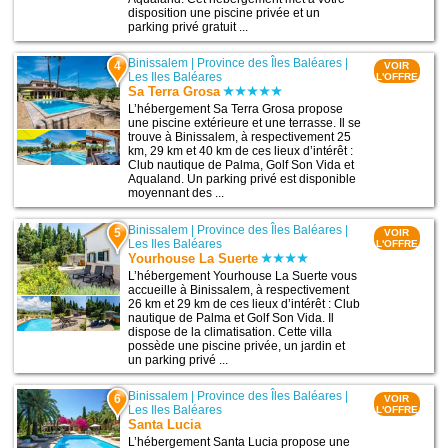
disposition une piscine privée et un
parking privé gratuit ...
Binissalem
|
Province des Îles Baléares
|
4
VOIR
Les Iles Baléares
L'OFFRE
Sa Terra Grosa
L’hébergement Sa Terra Grosa propose
une piscine extérieure et une terrasse. Il se
trouve à Binissalem, à respectivement 25
km, 29 km et 40 km de ces lieux d’intérêt :
Club nautique de Palma, Golf Son Vida et
Aqualand. Un parking privé est disponible
moyennant des ...
Binissalem
|
Province des Îles Baléares
|
5
VOIR
Les Iles Baléares
L'OFFRE
Yourhouse La Suerte
L’hébergement Yourhouse La Suerte vous
accueille à Binissalem, à respectivement
26 km et 29 km de ces lieux d’intérêt : Club
nautique de Palma et Golf Son Vida. Il
dispose de la climatisation. Cette villa
possède une piscine privée, un jardin et
un parking privé ...
Binissalem
|
Province des Îles Baléares
|
6
VOIR
Les Iles Baléares
L'OFFRE
Santa Lucia
L’hébergement Santa Lucia propose une