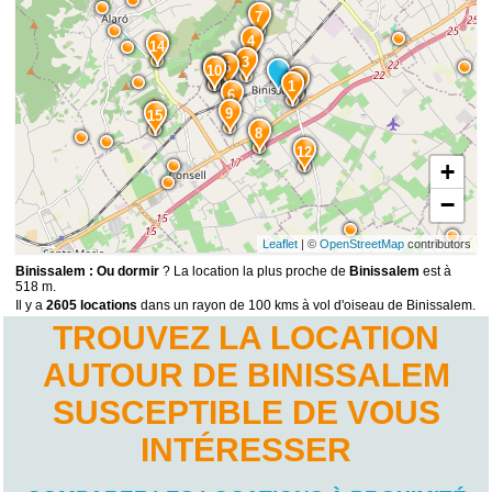
7
4
14
3
5
11
10
2
1
6
9
15
8
12
+
−
Leaflet
| ©
OpenStreetMap
contributors
Binissalem : Ou dormir
? La location la plus proche de
Binissalem
est à
518 m.
Il y a
2605 locations
dans un rayon de 100 kms à vol d'oiseau de Binissalem.
TROUVEZ LA LOCATION
AUTOUR DE BINISSALEM
SUSCEPTIBLE DE VOUS
INTÉRESSER