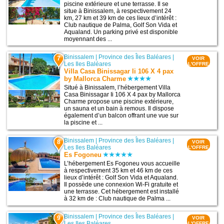
piscine extérieure et une terrasse. Il se
situe à Binissalem, à respectivement 24
km, 27 km et 39 km de ces lieux d’intérêt :
Club nautique de Palma, Golf Son Vida et
Aqualand. Un parking privé est disponible
moyennant des ...
Binissalem
|
Province des Îles Baléares
|
7
VOIR
Les Iles Baléares
L'OFFRE
Villa Casa Binissagar Ii 106 X 4 pax
by Mallorca Charme
Situé à Binissalem, l’hébergement Villa
Casa Binissagar Ii 106 X 4 pax by Mallorca
Charme propose une piscine extérieure,
un sauna et un bain à remous. Il dispose
également d’un balcon offrant une vue sur
la piscine et ...
Binissalem
|
Province des Îles Baléares
|
8
VOIR
Les Iles Baléares
L'OFFRE
Es Fogoneu
L’hébergement Es Fogoneu vous accueille
à respectivement 35 km et 46 km de ces
lieux d’intérêt : Golf Son Vida et Aqualand.
Il possède une connexion Wi-Fi gratuite et
une terrasse. Cet hébergement est installé
à 32 km de : Club nautique de Palma ...
Binissalem
|
Province des Îles Baléares
|
9
VOIR
Les Iles Baléares
L'OFFRE