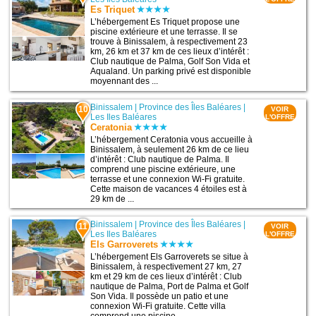
Es Triquet
L’hébergement Es Triquet propose une
piscine extérieure et une terrasse. Il se
trouve à Binissalem, à respectivement 23
km, 26 km et 37 km de ces lieux d’intérêt :
Club nautique de Palma, Golf Son Vida et
Aqualand. Un parking privé est disponible
moyennant des ...
Binissalem
|
Province des Îles Baléares
|
10
VOIR
Les Iles Baléares
L'OFFRE
Ceratonia
L’hébergement Ceratonia vous accueille à
Binissalem, à seulement 26 km de ce lieu
d’intérêt : Club nautique de Palma. Il
comprend une piscine extérieure, une
terrasse et une connexion Wi-Fi gratuite.
Cette maison de vacances 4 étoiles est à
29 km de ...
Binissalem
|
Province des Îles Baléares
|
11
VOIR
Les Iles Baléares
L'OFFRE
Els Garroverets
L’hébergement Els Garroverets se situe à
Binissalem, à respectivement 27 km, 27
km et 29 km de ces lieux d’intérêt : Club
nautique de Palma, Port de Palma et Golf
Son Vida. Il possède un patio et une
connexion Wi-Fi gratuite. Cette villa
comprend une piscine ...