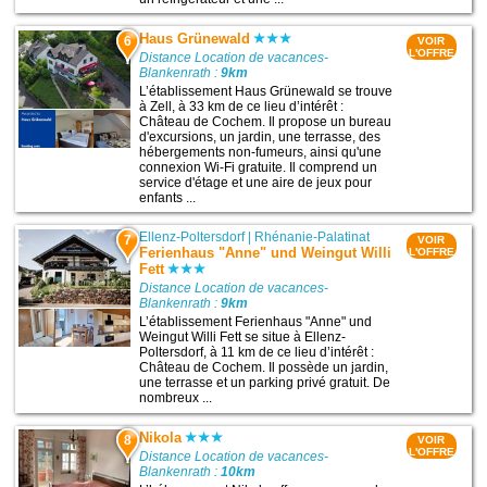
Haus Grünewald
6
VOIR
L'OFFRE
Distance Location de vacances-
Blankenrath :
9km
L’établissement Haus Grünewald se trouve
à Zell, à 33 km de ce lieu d’intérêt :
Château de Cochem. Il propose un bureau
d'excursions, un jardin, une terrasse, des
hébergements non-fumeurs, ainsi qu'une
connexion Wi-Fi gratuite. Il comprend un
service d'étage et une aire de jeux pour
enfants ...
Ellenz-Poltersdorf
|
Rhénanie-Palatinat
7
VOIR
Ferienhaus "Anne" und Weingut Willi
L'OFFRE
Fett
Distance Location de vacances-
Blankenrath :
9km
L’établissement Ferienhaus "Anne" und
Weingut Willi Fett se situe à Ellenz-
Poltersdorf, à 11 km de ce lieu d’intérêt :
Château de Cochem. Il possède un jardin,
une terrasse et un parking privé gratuit. De
nombreux ...
Nikola
8
VOIR
L'OFFRE
Distance Location de vacances-
Blankenrath :
10km