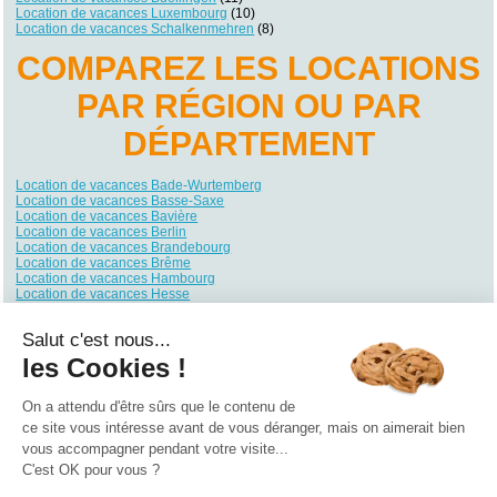
Location de vacances Luxembourg
(10)
Location de vacances Schalkenmehren
(8)
COMPAREZ LES LOCATIONS
PAR RÉGION OU PAR
DÉPARTEMENT
Location de vacances Bade-Wurtemberg
Location de vacances Basse-Saxe
Location de vacances Bavière
Location de vacances Berlin
Location de vacances Brandebourg
Location de vacances Brême
Location de vacances Hambourg
Location de vacances Hesse
Location de vacances Mecklembourg-Poméranie
Location de vacances Rhénanie du Nord-Westphalie
Salut c'est nous...
Location de vacances Rhénanie-Palatinat
Location de vacances Sarre
les Cookies !
Location de vacances Saxe
Location de vacances Saxe-Anhalt
Location de vacances Schleswig-Holstein
On a attendu d'être sûrs que le contenu de
Location de vacances Thuringe
ce site vous intéresse avant de vous déranger, mais on aimerait bien
vous accompagner pendant votre visite...
Qui sommes nous ?
|
Contactez-nous
|
Nos partenaires
C'est OK pour vous ?
Campings
Hôtels
Locations vacances
Villages vacances
Guides