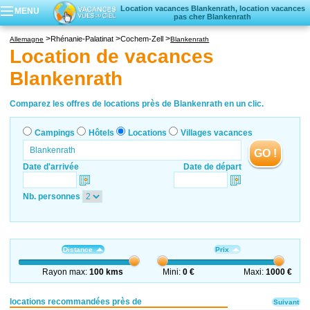
Location vacances Blankenrath, location vacances
MENU
pas cher Blankenrath
Campings
Rhénanie-Palatinat
Cochem-Zell
Allemagne
Blankenrath
Hôtels
Location de vacances
Locations vacances
Blankenrath
Villages vacances
Comparez les offres de locations près de Blankenrath en un clic.
Campings
Hôtels
Locations
Villages vacances
GO !
Date d'arrivée
Date de départ
Nb. personnes
Distance
Prix
Rayon max:
100 kms
Mini:
0 €
Maxi:
1000 €
locations recommandées près de
Suivant