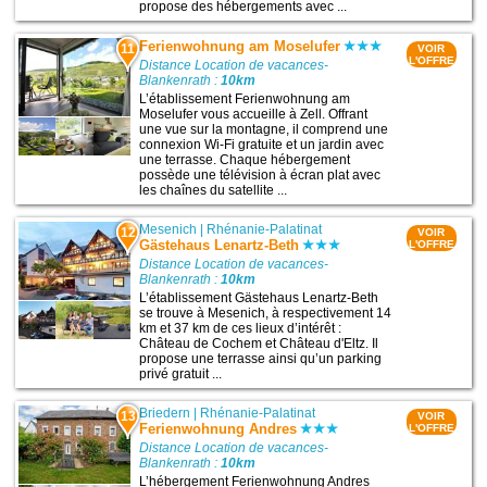
propose des hébergements avec ...
Ferienwohnung am Moselufer
11
VOIR
L'OFFRE
Distance Location de vacances-
Blankenrath :
10km
L’établissement Ferienwohnung am
Moselufer vous accueille à Zell. Offrant
une vue sur la montagne, il comprend une
connexion Wi-Fi gratuite et un jardin avec
une terrasse. Chaque hébergement
possède une télévision à écran plat avec
les chaînes du satellite ...
Mesenich
|
Rhénanie-Palatinat
12
VOIR
Gästehaus Lenartz-Beth
L'OFFRE
Distance Location de vacances-
Blankenrath :
10km
L’établissement Gästehaus Lenartz-Beth
se trouve à Mesenich, à respectivement 14
km et 37 km de ces lieux d’intérêt :
Château de Cochem et Château d'Eltz. Il
propose une terrasse ainsi qu’un parking
privé gratuit ...
Briedern
|
Rhénanie-Palatinat
13
VOIR
Ferienwohnung Andres
L'OFFRE
Distance Location de vacances-
Blankenrath :
10km
L’hébergement Ferienwohnung Andres