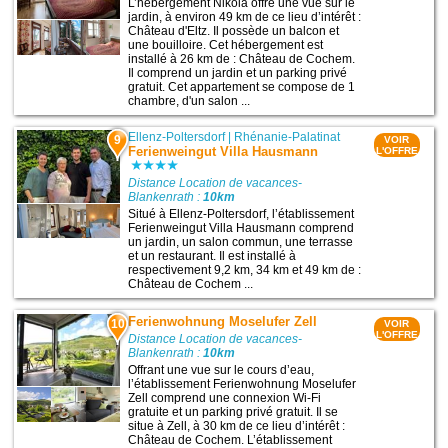
L’hébergement Nikola offre une vue sur le
jardin, à environ 49 km de ce lieu d’intérêt :
Château d'Eltz. Il possède un balcon et
une bouilloire. Cet hébergement est
installé à 26 km de : Château de Cochem.
Il comprend un jardin et un parking privé
gratuit. Cet appartement se compose de 1
chambre, d'un salon ...
Ellenz-Poltersdorf
|
Rhénanie-Palatinat
9
VOIR
Ferienweingut Villa Hausmann
L'OFFRE
Distance Location de vacances-
Blankenrath :
10km
Situé à Ellenz-Poltersdorf, l’établissement
Ferienweingut Villa Hausmann comprend
un jardin, un salon commun, une terrasse
et un restaurant. Il est installé à
respectivement 9,2 km, 34 km et 49 km de :
Château de Cochem ...
Ferienwohnung Moselufer Zell
10
VOIR
L'OFFRE
Distance Location de vacances-
Blankenrath :
10km
Offrant une vue sur le cours d’eau,
l’établissement Ferienwohnung Moselufer
Zell comprend une connexion Wi-Fi
gratuite et un parking privé gratuit. Il se
situe à Zell, à 30 km de ce lieu d’intérêt :
Château de Cochem. L’établissement