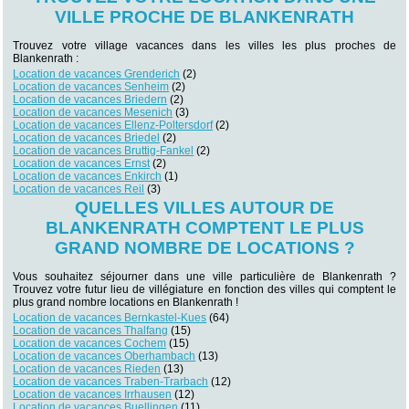
VILLE PROCHE DE BLANKENRATH
Trouvez votre village vacances dans les villes les plus proches de
Blankenrath :
Location de vacances Grenderich
(2)
Location de vacances Senheim
(2)
Location de vacances Briedern
(2)
Location de vacances Mesenich
(3)
Location de vacances Ellenz-Poltersdorf
(2)
Location de vacances Briedel
(2)
Location de vacances Bruttig-Fankel
(2)
Location de vacances Ernst
(2)
Location de vacances Enkirch
(1)
Location de vacances Reil
(3)
QUELLES VILLES AUTOUR DE
BLANKENRATH COMPTENT LE PLUS
GRAND NOMBRE DE LOCATIONS ?
Vous souhaitez séjourner dans une ville particulière de Blankenrath ?
Trouvez votre futur lieu de villégiature en fonction des villes qui comptent le
plus grand nombre locations en Blankenrath !
Location de vacances Bernkastel-Kues
(64)
Location de vacances Thalfang
(15)
Location de vacances Cochem
(15)
Location de vacances Oberhambach
(13)
Location de vacances Rieden
(13)
Location de vacances Traben-Trarbach
(12)
Location de vacances Irrhausen
(12)
Location de vacances Buellingen
(11)