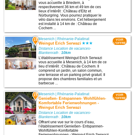
vous accueille à Briedern, à
respectivement 36 km et 49 km de ces
lieux d’intérêt : Château d'Eltz et
Nürburgring. Vous pourrez pratiquer le
vélo dans les environs. Cet hébergement
est installé à 14 km de : Château de
Cochem ...
Mesenich
|
Rhénanie-Palatinat
14
VOIR
Weingut Erich Serwazi
L'OFFRE
Distance Location de vacances-
Blankenrath :
10km
L’établissement Weingut Erich Serwazi
vous accueille à Mesenich, à 14 km de ce
lieu d’intérêt : Château de Cochem. Il
comprend un jardin, un salon commun,
une terrasse et un parking privé gratuit. Il
propose des chambres familiales et un
barbecue ...
Mesenich
|
Rhénanie-Palatinat
15
VOIR
Genießen- Entspannen- Wohlfühlen-
L'OFFRE
Komfortable Ferienwohnungen -
Weingut Erich Serwazi
Distance Location de vacances-
Blankenrath :
10km
Offrant une vue sur le cours d’eau,
l’établissement Genießen- Entspannen-
Wohlfühlen-Komfortable
Ferienwohnungen - Weingut Erich Serwazi