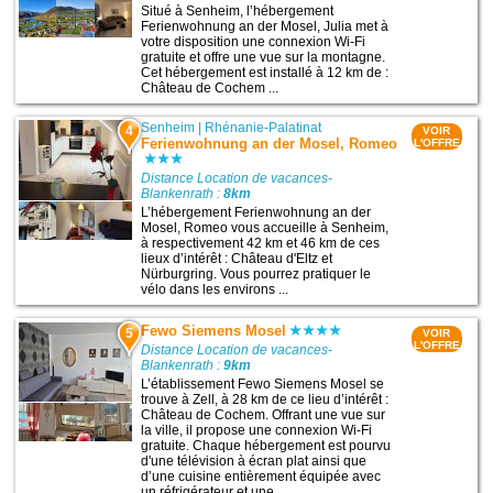
Situé à Senheim, l’hébergement
Ferienwohnung an der Mosel, Julia met à
votre disposition une connexion Wi-Fi
gratuite et offre une vue sur la montagne.
Cet hébergement est installé à 12 km de :
Château de Cochem ...
Senheim
|
Rhénanie-Palatinat
4
VOIR
Ferienwohnung an der Mosel, Romeo
L'OFFRE
Distance Location de vacances-
Blankenrath :
8km
L’hébergement Ferienwohnung an der
Mosel, Romeo vous accueille à Senheim,
à respectivement 42 km et 46 km de ces
lieux d’intérêt : Château d'Eltz et
Nürburgring. Vous pourrez pratiquer le
vélo dans les environs ...
Fewo Siemens Mosel
5
VOIR
L'OFFRE
Distance Location de vacances-
Blankenrath :
9km
L’établissement Fewo Siemens Mosel se
trouve à Zell, à 28 km de ce lieu d’intérêt :
Château de Cochem. Offrant une vue sur
la ville, il propose une connexion Wi-Fi
gratuite. Chaque hébergement est pourvu
d'une télévision à écran plat ainsi que
d’une cuisine entièrement équipée avec
un réfrigérateur et une ...