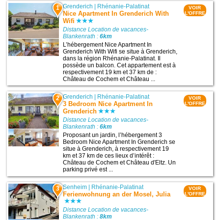
Grenderich
|
Rhénanie-Palatinat
1
VOIR
Nice Apartment In Grenderich With
L'OFFRE
Wifi
Distance Location de vacances-
Blankenrath :
6km
L’hébergement Nice Apartment In
Grenderich With Wifi se situe à Grenderich,
dans la région Rhénanie-Palatinat. Il
possède un balcon. Cet appartement est à
respectivement 19 km et 37 km de :
Château de Cochem et Château ...
Grenderich
|
Rhénanie-Palatinat
2
VOIR
3 Bedroom Nice Apartment In
L'OFFRE
Grenderich
Distance Location de vacances-
Blankenrath :
6km
Proposant un jardin, l’hébergement 3
Bedroom Nice Apartment In Grenderich se
situe à Grenderich, à respectivement 19
km et 37 km de ces lieux d’intérêt :
Château de Cochem et Château d'Eltz. Un
parking privé est ...
Senheim
|
Rhénanie-Palatinat
3
VOIR
Ferienwohnung an der Mosel, Julia
L'OFFRE
Distance Location de vacances-
Blankenrath :
8km