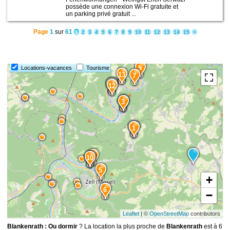
possède une connexion Wi-Fi gratuite et
un parking privé gratuit ...
Page
1
sur
61
1
2
3
4
5
6
7
8
9
10
11
12
13
14
15
>
9
Locations-vacances
Tourisme
13
7
14
15
12
4
3
2
1
8
10
11
5
+
6
−
Leaflet
| ©
OpenStreetMap
contributors
Blankenrath : Ou dormir
? La location la plus proche de
Blankenrath
est à 6