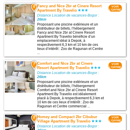
Fancy and Nice 2br at Cinere Resort
6
VOIR
Apartment By Travelio
L'OFFRE
Distance Location de vacances-Bogor :
26km
Proposant une piscine extérieure et un
distributeur de billets, l’hébergement
Fancy and Nice 2br at Cinere Resort
Apartment By Travelio bénéficie d’un
emplacement idéal à Depok, à
respectivement 6,3 km et 10 km de ces
lieux d’intérêt : Zoo de Ragunan et Centre
...
Comfort and Nice 2br at Cinere
7
VOIR
Resort Apartment By Travelio
L'OFFRE
Distance Location de vacances-Bogor :
26km
Proposant une piscine extérieure et un
distributeur de billets, l’hébergement
Comfort and Nice 2br at Cinere Resort
Apartment By Travelio est idéalement
placé à Depok, à respectivement 6,3 km et
10 km de ces lieux d’intérêt : Zoo de
Ragunan et Centre commercial ...
Homey and Compact 2br Cibubur
8
VOIR
Village Apartment By Travelio
L'OFFRE
Distance Location de vacances-Bogor :