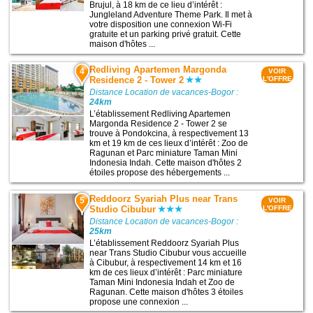
Brujul, à 18 km de ce lieu d’intérêt :
Jungleland Adventure Theme Park. Il met à
votre disposition une connexion Wi-Fi
gratuite et un parking privé gratuit. Cette
maison d'hôtes ...
Redliving Apartemen Margonda
4
VOIR
Residence 2 - Tower 2
L'OFFRE
Distance Location de vacances-Bogor :
24km
L’établissement Redliving Apartemen
Margonda Residence 2 - Tower 2 se
trouve à Pondokcina, à respectivement 13
km et 19 km de ces lieux d’intérêt : Zoo de
Ragunan et Parc miniature Taman Mini
Indonesia Indah. Cette maison d'hôtes 2
étoiles propose des hébergements ...
Reddoorz Syariah Plus near Trans
5
VOIR
Studio Cibubur
L'OFFRE
Distance Location de vacances-Bogor :
25km
L’établissement Reddoorz Syariah Plus
near Trans Studio Cibubur vous accueille
à Cibubur, à respectivement 14 km et 16
km de ces lieux d’intérêt : Parc miniature
Taman Mini Indonesia Indah et Zoo de
Ragunan. Cette maison d'hôtes 3 étoiles
propose une connexion ...