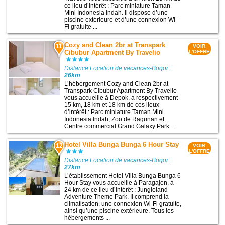
ce lieu d’intérêt : Parc miniature Taman
Mini Indonesia Indah. Il dispose d’une
piscine extérieure et d’une connexion Wi-
Fi gratuite ...
Cozy and Clean 2br at Transpark
11
VOIR
Cibubur Apartment By Travelio
L'OFFRE
Distance Location de vacances-Bogor :
26km
L’hébergement Cozy and Clean 2br at
Transpark Cibubur Apartment By Travelio
vous accueille à Depok, à respectivement
15 km, 18 km et 18 km de ces lieux
d’intérêt : Parc miniature Taman Mini
Indonesia Indah, Zoo de Ragunan et
Centre commercial Grand Galaxy Park ...
Hotel Villa Bunga Bunga 6 Hour Stay
12
VOIR
L'OFFRE
Distance Location de vacances-Bogor :
27km
L’établissement Hotel Villa Bunga Bunga 6
Hour Stay vous accueille à Paragajen, à
24 km de ce lieu d’intérêt : Jungleland
Adventure Theme Park. Il comprend la
climatisation, une connexion Wi-Fi gratuite,
ainsi qu’une piscine extérieure. Tous les
hébergements ...