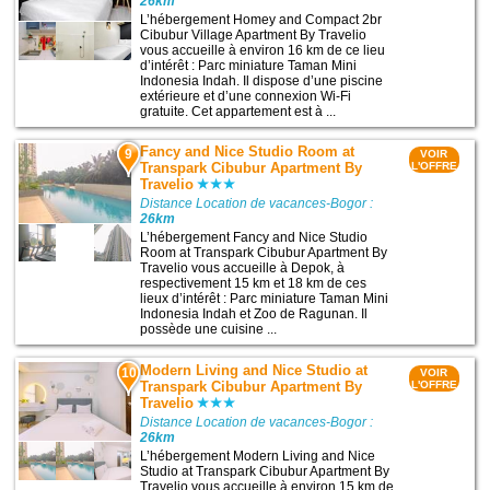
26km
L’hébergement Homey and Compact 2br
Cibubur Village Apartment By Travelio
vous accueille à environ 16 km de ce lieu
d’intérêt : Parc miniature Taman Mini
Indonesia Indah. Il dispose d’une piscine
extérieure et d’une connexion Wi-Fi
gratuite. Cet appartement est à ...
Fancy and Nice Studio Room at
9
VOIR
Transpark Cibubur Apartment By
L'OFFRE
Travelio
Distance Location de vacances-Bogor :
26km
L’hébergement Fancy and Nice Studio
Room at Transpark Cibubur Apartment By
Travelio vous accueille à Depok, à
respectivement 15 km et 18 km de ces
lieux d’intérêt : Parc miniature Taman Mini
Indonesia Indah et Zoo de Ragunan. Il
possède une cuisine ...
Modern Living and Nice Studio at
10
VOIR
Transpark Cibubur Apartment By
L'OFFRE
Travelio
Distance Location de vacances-Bogor :
26km
L’hébergement Modern Living and Nice
Studio at Transpark Cibubur Apartment By
Travelio vous accueille à environ 15 km de