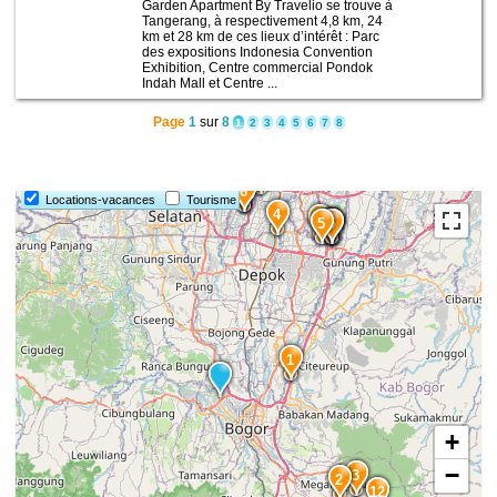
Garden Apartment By Travelio se trouve à
Tangerang, à respectivement 4,8 km, 24
km et 28 km de ces lieux d’intérêt : Parc
des expositions Indonesia Convention
Exhibition, Centre commercial Pondok
Indah Mall et Centre ...
Page
1
sur
8
1
2
3
4
5
6
7
8
14
13
15
7
6
Locations-vacances
Tourisme
4
8
5
10
11
9
1
+
−
3
2
12