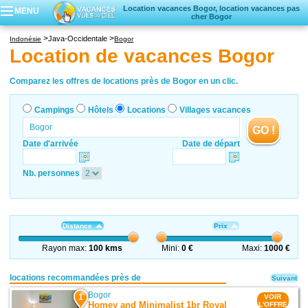
Location vacances Bogor, location vacances pas
MENU
cher Bogor
Campings
Java-Occidentale
Indonésie
Bogor
Hôtels
Location de vacances Bogor
Locations vacances
Villages vacances
Comparez les offres de locations près de Bogor en un clic.
Campings
Hôtels
Locations
Villages vacances
GO !
Date d'arrivée
Date de départ
Nb. personnes
Distance
Prix
Rayon max:
100 kms
Mini:
0 €
Maxi:
1000 €
locations recommandées près de
Suivant
Bogor
1
VOIR
Homey and Minimalist 1br Royal
L'OFFRE