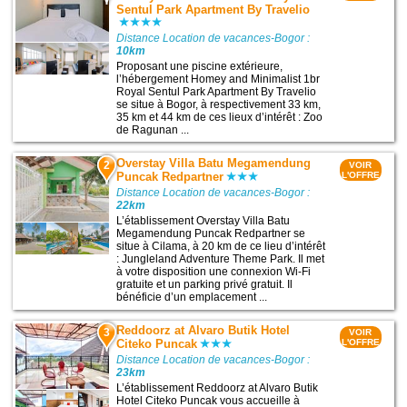
Sentul Park Apartment By Travelio
Distance Location de vacances-Bogor :
10km
Proposant une piscine extérieure,
l’hébergement Homey and Minimalist 1br
Royal Sentul Park Apartment By Travelio
se situe à Bogor, à respectivement 33 km,
35 km et 44 km de ces lieux d’intérêt : Zoo
de Ragunan ...
Overstay Villa Batu Megamendung
2
VOIR
Puncak Redpartner
L'OFFRE
Distance Location de vacances-Bogor :
22km
L’établissement Overstay Villa Batu
Megamendung Puncak Redpartner se
situe à Cilama, à 20 km de ce lieu d’intérêt
: Jungleland Adventure Theme Park. Il met
à votre disposition une connexion Wi-Fi
gratuite et un parking privé gratuit. Il
bénéficie d’un emplacement ...
Reddoorz at Alvaro Butik Hotel
3
VOIR
Citeko Puncak
L'OFFRE
Distance Location de vacances-Bogor :
23km
L’établissement Reddoorz at Alvaro Butik
Hotel Citeko Puncak vous accueille à