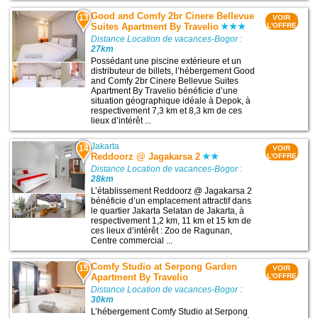
Good and Comfy 2br Cinere Bellevue
13
VOIR
Suites Apartment By Travelio
L'OFFRE
Distance Location de vacances-Bogor :
27km
Possédant une piscine extérieure et un
distributeur de billets, l’hébergement Good
and Comfy 2br Cinere Bellevue Suites
Apartment By Travelio bénéficie d’une
situation géographique idéale à Depok, à
respectivement 7,3 km et 8,3 km de ces
lieux d’intérêt ...
Jakarta
14
VOIR
Reddoorz @ Jagakarsa 2
L'OFFRE
Distance Location de vacances-Bogor :
28km
L’établissement Reddoorz @ Jagakarsa 2
bénéficie d’un emplacement attractif dans
le quartier Jakarta Selatan de Jakarta, à
respectivement 1,2 km, 11 km et 15 km de
ces lieux d’intérêt : Zoo de Ragunan,
Centre commercial ...
Comfy Studio at Serpong Garden
15
VOIR
Apartment By Travelio
L'OFFRE
Distance Location de vacances-Bogor :
30km
L’hébergement Comfy Studio at Serpong