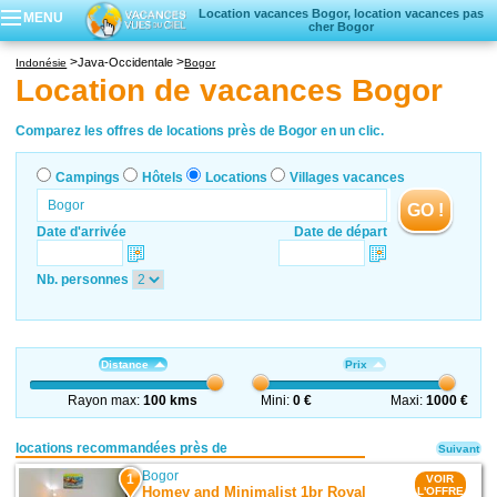
Location vacances Bogor, location vacances pas
MENU
cher Bogor
Campings
Java-Occidentale
Indonésie
Bogor
Hôtels
Location de vacances Bogor
Locations vacances
Villages vacances
Comparez les offres de locations près de Bogor en un clic.
Campings
Hôtels
Locations
Villages vacances
GO !
Date d'arrivée
Date de départ
Nb. personnes
Distance
Prix
Rayon max:
100 kms
Mini:
0 €
Maxi:
1000 €
locations recommandées près de
Suivant
Bogor
1
VOIR
Homey and Minimalist 1br Royal
L'OFFRE