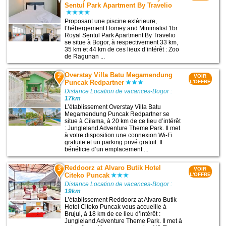
Sentul Park Apartment By Travelio
Proposant une piscine extérieure,
l’hébergement Homey and Minimalist 1br
Royal Sentul Park Apartment By Travelio
se situe à Bogor, à respectivement 33 km,
35 km et 44 km de ces lieux d’intérêt : Zoo
de Ragunan ...
Overstay Villa Batu Megamendung
2
VOIR
Puncak Redpartner
L'OFFRE
Distance Location de vacances-Bogor :
17km
L’établissement Overstay Villa Batu
Megamendung Puncak Redpartner se
situe à Cilama, à 20 km de ce lieu d’intérêt
: Jungleland Adventure Theme Park. Il met
à votre disposition une connexion Wi-Fi
gratuite et un parking privé gratuit. Il
bénéficie d’un emplacement ...
Reddoorz at Alvaro Butik Hotel
3
VOIR
Citeko Puncak
L'OFFRE
Distance Location de vacances-Bogor :
19km
L’établissement Reddoorz at Alvaro Butik
Hotel Citeko Puncak vous accueille à
Brujul, à 18 km de ce lieu d’intérêt :
Jungleland Adventure Theme Park. Il met à