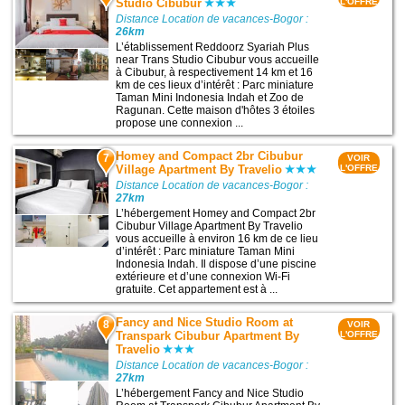
Studio Cibubur
L'OFFRE
Distance Location de vacances-Bogor :
26km
L’établissement Reddoorz Syariah Plus
near Trans Studio Cibubur vous accueille
à Cibubur, à respectivement 14 km et 16
km de ces lieux d’intérêt : Parc miniature
Taman Mini Indonesia Indah et Zoo de
Ragunan. Cette maison d'hôtes 3 étoiles
propose une connexion ...
Homey and Compact 2br Cibubur
7
VOIR
Village Apartment By Travelio
L'OFFRE
Distance Location de vacances-Bogor :
27km
L’hébergement Homey and Compact 2br
Cibubur Village Apartment By Travelio
vous accueille à environ 16 km de ce lieu
d’intérêt : Parc miniature Taman Mini
Indonesia Indah. Il dispose d’une piscine
extérieure et d’une connexion Wi-Fi
gratuite. Cet appartement est à ...
Fancy and Nice Studio Room at
8
VOIR
Transpark Cibubur Apartment By
L'OFFRE
Travelio
Distance Location de vacances-Bogor :
27km
L’hébergement Fancy and Nice Studio