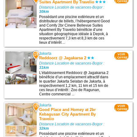
Suites Apartment By Travelio
L'OFFRE
Distance Location de vacances-Bogor :
30km
Possédant une piscine extérieure et un
distributeur de billets, l’hébergement Good
and Comfy 2br Cinere Bellevue Suites
Apartment By Travelio bénéficie d’une
situation géographique idéale à Depok, à
respectivement 7,3 km et 8,3 km de ces
lieux d’intérêt ...
Jakarta
14
VOIR
Reddoorz @ Jagakarsa 2
L'OFFRE
Distance Location de vacances-Bogor :
31km
L’établissement Reddoorz @ Jagakarsa 2
bénéficie d’un emplacement attractif dans
le quartier Jakarta Selatan de Jakarta, à
respectivement 1,2 km, 11 km et 15 km de
ces lieux d’intérêt : Zoo de Ragunan,
Centre commercial ...
Jakarta
15
VOIR
Good Place and Homey at 2br
L'OFFRE
Kebagusan City Apartment By
Travelio
Distance Location de vacances-Bogor :
32km
Possédant une piscine extérieure et un