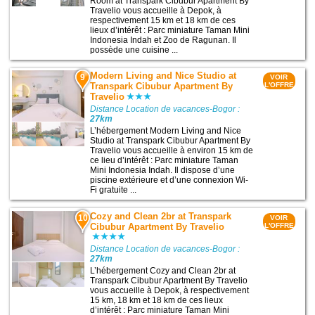
Room at Transpark Cibubur Apartment By
Travelio vous accueille à Depok, à
respectivement 15 km et 18 km de ces
lieux d’intérêt : Parc miniature Taman Mini
Indonesia Indah et Zoo de Ragunan. Il
possède une cuisine ...
Modern Living and Nice Studio at
9
VOIR
Transpark Cibubur Apartment By
L'OFFRE
Travelio
Distance Location de vacances-Bogor :
27km
L’hébergement Modern Living and Nice
Studio at Transpark Cibubur Apartment By
Travelio vous accueille à environ 15 km de
ce lieu d’intérêt : Parc miniature Taman
Mini Indonesia Indah. Il dispose d’une
piscine extérieure et d’une connexion Wi-
Fi gratuite ...
Cozy and Clean 2br at Transpark
10
VOIR
Cibubur Apartment By Travelio
L'OFFRE
Distance Location de vacances-Bogor :
27km
L’hébergement Cozy and Clean 2br at
Transpark Cibubur Apartment By Travelio
vous accueille à Depok, à respectivement
15 km, 18 km et 18 km de ces lieux
d’intérêt : Parc miniature Taman Mini