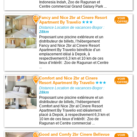
Indonesia Indah, Zoo de Ragunan et
Centre commercial Grand Galaxy Park ...
Fancy and Nice 2br at Cinere Resort
11
VOIR
Apartment By Travelio
L'OFFRE
Distance Location de vacances-Bogor :
28km
Proposant une piscine extérieure et un
distributeur de billets, l’hébergement
Fancy and Nice 2br at Cinere Resort
Apartment By Travelio bénéficie d’un
emplacement idéal à Depok, à
respectivement 6,3 km et 10 km de ces
lieux d’intérêt : Zoo de Ragunan et Centre
...
Comfort and Nice 2br at Cinere
12
VOIR
Resort Apartment By Travelio
L'OFFRE
Distance Location de vacances-Bogor :
28km
Proposant une piscine extérieure et un
distributeur de billets, l’hébergement
Comfort and Nice 2br at Cinere Resort
Apartment By Travelio est idéalement
placé à Depok, à respectivement 6,3 km et
10 km de ces lieux d’intérêt : Zoo de
Ragunan et Centre commercial ...
Good and Comfy 2br Cinere Bellevue
13
VOIR