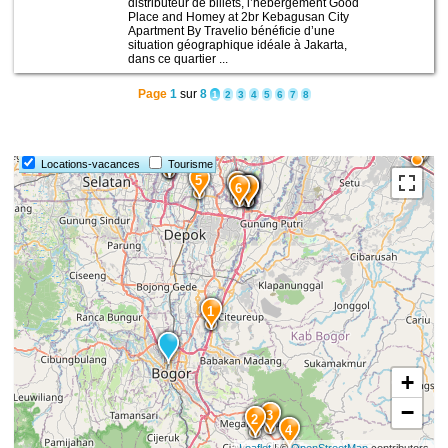
distributeur de billets, l’hébergement Good
Place and Homey at 2br Kebagusan City
Apartment By Travelio bénéficie d’une
situation géographique idéale à Jakarta,
dans ce quartier ...
Page
1
sur
8
1
2
3
4
5
6
7
8
15
14
13
12
11
Locations-vacances
Tourisme
5
7
6
10
9
8
1
+
−
3
2
4