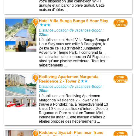
votre disposition une connexion Wi-Fi
gratuite et un parking privé gratuit. Cette
maison d'hôtes ...
Hotel Villa Bunga Bunga 6 Hour Stay
4
VOIR
L'OFFRE
Distance Location de vacances-Bogor :
22km
L’établissement Hotel Villa Bunga Bunga 6
Hour Stay vous accueille à Paragajen, à
24 km de ce lieu d’intérêt : Jungleland
Adventure Theme Park. Il comprend la
climatisation, une connexion Wi-Fi gratuite,
ainsi qu’une piscine extérieure. Tous les
hébergements ...
Redliving Apartemen Margonda
5
VOIR
Residence 2 - Tower 2
L'OFFRE
Distance Location de vacances-Bogor :
25km
L’établissement Redliving Apartemen
Margonda Residence 2 - Tower 2 se
trouve à Pondokcina, à respectivement 13
km et 19 km de ces lieux d’intérêt : Zoo de
Ragunan et Parc miniature Taman Mini
Indonesia Indah. Cette maison d'hôtes 2
étoiles propose des hébergements ...
Reddoorz Syariah Plus near Trans
6
VOIR