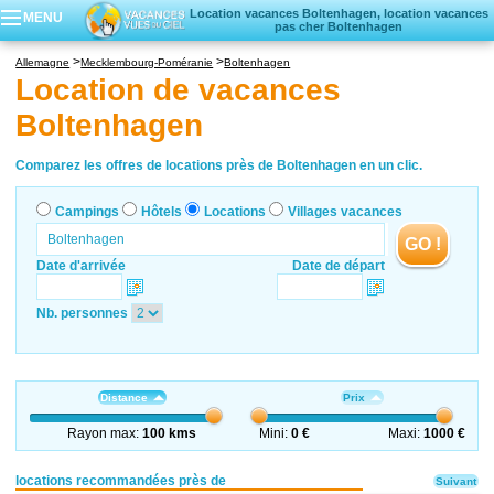
Location vacances Boltenhagen, location vacances
MENU
pas cher Boltenhagen
Campings
Allemagne
Mecklembourg-Poméranie
Boltenhagen
Hôtels
Location de vacances
Locations vacances
Boltenhagen
Villages vacances
Comparez les offres de locations près de Boltenhagen en un clic.
Campings
Hôtels
Locations
Villages vacances
GO !
Date d'arrivée
Date de départ
Nb. personnes
Distance
Prix
Rayon max:
100 kms
Mini:
0 €
Maxi:
1000 €
locations recommandées près de
Suivant