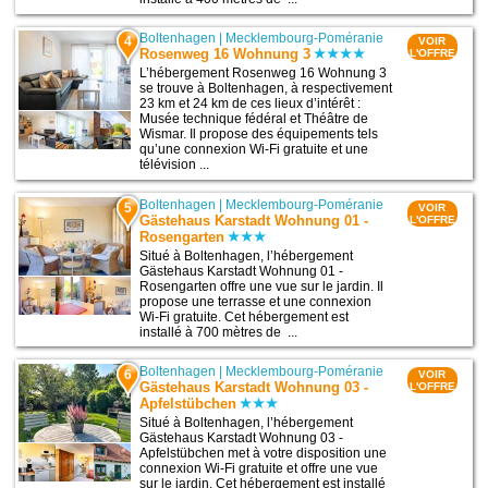
Boltenhagen
|
Mecklembourg-Poméranie
4
VOIR
Rosenweg 16 Wohnung 3
L'OFFRE
L’hébergement Rosenweg 16 Wohnung 3
se trouve à Boltenhagen, à respectivement
23 km et 24 km de ces lieux d’intérêt :
Musée technique fédéral et Théâtre de
Wismar. Il propose des équipements tels
qu’une connexion Wi-Fi gratuite et une
télévision ...
Boltenhagen
|
Mecklembourg-Poméranie
5
VOIR
Gästehaus Karstadt Wohnung 01 -
L'OFFRE
Rosengarten
Situé à Boltenhagen, l’hébergement
Gästehaus Karstadt Wohnung 01 -
Rosengarten offre une vue sur le jardin. Il
propose une terrasse et une connexion
Wi-Fi gratuite. Cet hébergement est
installé à 700 mètres de ...
Boltenhagen
|
Mecklembourg-Poméranie
6
VOIR
Gästehaus Karstadt Wohnung 03 -
L'OFFRE
Apfelstübchen
Situé à Boltenhagen, l’hébergement
Gästehaus Karstadt Wohnung 03 -
Apfelstübchen met à votre disposition une
connexion Wi-Fi gratuite et offre une vue
sur le jardin. Cet hébergement est installé