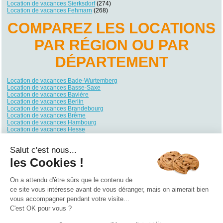
Location de vacances Sierksdorf
(274)
Location de vacances Fehmarn
(268)
COMPAREZ LES LOCATIONS
PAR RÉGION OU PAR
DÉPARTEMENT
Location de vacances Bade-Wurtemberg
Location de vacances Basse-Saxe
Location de vacances Bavière
Location de vacances Berlin
Location de vacances Brandebourg
Location de vacances Brême
Location de vacances Hambourg
Location de vacances Hesse
Location de vacances Mecklembourg-Poméranie
Location de vacances Rhénanie du Nord-Westphalie
Salut c'est nous...
Location de vacances Rhénanie-Palatinat
Location de vacances Sarre
les Cookies !
Location de vacances Saxe
Location de vacances Saxe-Anhalt
Location de vacances Schleswig-Holstein
On a attendu d'être sûrs que le contenu de
Location de vacances Thuringe
ce site vous intéresse avant de vous déranger, mais on aimerait bien
vous accompagner pendant votre visite...
Qui sommes nous ?
|
Contactez-nous
|
Nos partenaires
C'est OK pour vous ?
Campings
Hôtels
Locations vacances
Villages vacances
Guides