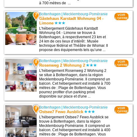
à 700 mètres de ...
Boltenhagen
|
Mecklembourg-Poméranie
7
VOIR
Gästehaus Karstadt Wohnung 04 -
L'OFFRE
Limone
L’hébergement Gästehaus Karstadt
Wohnung 04 - Limone se trouve à
Boltenhagen, à respectivement 23 km et
24 km de ces lieux d’intérêt : Musée
technique fédéral et Théâtre de Wismar. Il
propose des équipements tels qu’une ...
Boltenhagen
|
Mecklembourg-Poméranie
8
VOIR
Rosenweg 2 Wohnung 2
L'OFFRE
L’hébergement Rosenweg 2 Wohnung 2
se situe à Boltenhagen, dans la région
Mecklembourg-Poméranie. Il comprend un
balcon. Cet hébergement est installé à 700
mètres de : Plage de Boltenhagen. Vous
pourrez profiter d'un parking privé
disponible sur place et d'une ...
Boltenhagen
|
Mecklembourg-Poméranie
9
VOIR
Ostsee7 Fewo Ausblick
L'OFFRE
L’hébergement Ostsee7 Fewo Ausblick se
trouve à Boltenhagen, dans la région
Mecklembourg-Poméranie. Il comprend un
balcon. Cet hébergement est installé à 400
mètres de : Plage de Boltenhagen. Vous