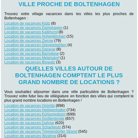
VILLE PROCHE DE BOLTENHAGEN
Trouvez votre village vacances dans les villes les plus proches de
Boltenhagen :
Location de vacances Klütz
(8)
Location de vacances Damshagen
(1)
Location de vacances Kalkhorst
(8)
Location de vacances Hohenkirchen
(15)
Location de vacances Zierow
(79)
Location de vacances Grevesmühlen
(4)
Location de vacances Dassow
(8)
Location de vacances Barnekow
(2)
Location de vacances Metelsdorf
(1)
Location de vacances Blowatz
(3)
QUELLES VILLES AUTOUR DE
BOLTENHAGEN COMPTENT LE PLUS
GRAND NOMBRE DE LOCATIONS ?
Vous souhaitez séjourner dans une ville particulière de Boltenhagen ?
Trouvez votre futur lieu de villégiature en fonction des villes qui comptent le
plus grand nombre locations en Boltenhagen !
Location de vacances Grömitz
(898)
Location de vacances Heiligenhafen
(734)
Location de vacances Kühlungsborn
(699)
Location de vacances Großenbrode
(657)
Location de vacances Dahme
(620)
Location de vacances Scharbeutz
(574)
Location de vacances Timmendorfer Strand
(545)
Location de vacances Wustrow
(314)