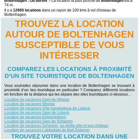
Boltenhagen : Ou dormir
? La location la plus proche de
Boltenhagen
est à
74 m.
Il y a
12900 locations
dans un rayon de 100 kms à vol d'oiseau de
Boltenhagen.
TROUVEZ LA LOCATION
AUTOUR DE BOLTENHAGEN
SUSCEPTIBLE DE VOUS
INTÉRESSER
COMPAREZ LES LOCATIONS À PROXIMITÉ
D’UN SITE TOURISTIQUE DE BOLTENHAGEN
Vous souhaitez séjourner dans une location de Boltenhagen se trouvant à
proximité d’un lieu touristique en particulier ? Comparez différents locations
en fonction de la distance qui les sépare des sites touristiques ci-dessous…
Location de vacances Gare de Wismar
Location de vacances Wismar
Location de vacances Ville hanséatique de Lübeck
Location de vacances Gare de Lübeck
Location de vacances Kühlungsborn
Location de vacances Gare de Schwerin
Location de vacances Schwerin, sa vieille ville et son château
Location de vacances L'abbatiale de Bad Doberan
TROUVEZ VOTRE LOCATION DANS UNE