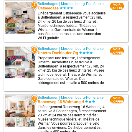
Boltenhagen
|
Mecklembourg-Poméranie
1
VOIR
Ostseeoase
L'OFFRE
L’hébergement Ostseeoase vous accueille
à Boltenhagen, à respectivement 23 km,
24 km et 26 km de ces lieux d’intérêt :
Musée technique fédéral, Théâtre de
Wismar et Gare centrale de Wismar. Il
possède une terrasse et une connexion
Wi-Fi gratuite ...
Boltenhagen
|
Mecklembourg-Poméranie
2
VOIR
Unterm Dachläufer Og
L'OFFRE
Proposant une terrasse, l’hébergement
Unterm Dachläufer Og se trouve à
Boltenhagen, à respectivement 23 km, 24
km et 25 km de ces lieux d’intérêt : Musée
technique fédéral, Théâtre de Wismar et
Gare centrale de Wismar. Cet
hébergement est installé à 500 mètres de
...
Boltenhagen
|
Mecklembourg-Poméranie
3
VOIR
Rosenweg 16 Wohnung 4
L'OFFRE
L’hébergement Rosenweg 16 Wohnung 4
se trouve à Boltenhagen, à respectivement
23 km et 24 km de ces lieux d’intérêt :
Musée technique fédéral et Théâtre de
Wismar. Vous pourrez pratiquer le vélo
dans les environs. Cet hébergement est
installé à 400 mètres de ...