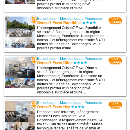
pourrez profiter d'un parking privé
disponible sur place et d'une ...
Boltenhagen
|
Mecklembourg-Poméranie
13
VOIR
Ostsee7 Fewo Rundblick
L'OFFRE
L’hébergement Ostsee7 Fewo Rundblick
se trouve à Boltenhagen, dans la région
Mecklembourg-Poméranie. Il comprend un
balcon. Cet hébergement est installé à 400
mètres de : Plage de Boltenhagen. Vous
pourrez profiter d’une ...
Boltenhagen
|
Mecklembourg-Poméranie
14
VOIR
Ostsee7 Fewo Düne
L'OFFRE
L’hébergement Ostsee7 Fewo Düne se
situe à Boltenhagen, dans la région
Mecklembourg-Poméranie. Il possède un
balcon. Cet hébergement est installé à 400
mètres de : Plage de Boltenhagen. Vous
pourrez profiter d'un parking privé
disponible sur place et d'une ...
Boltenhagen
|
Mecklembourg-Poméranie
15
VOIR
Ostsee7 Fewo Hey
L'OFFRE
Proposant une terrasse, l’hébergement
Ostsee7 Fewo Hey se trouve à
Boltenhagen, à respectivement 23 km, 24
km et 25 km de ces lieux d’intérêt : Musée
technique fédéral, Théâtre de Wismar et