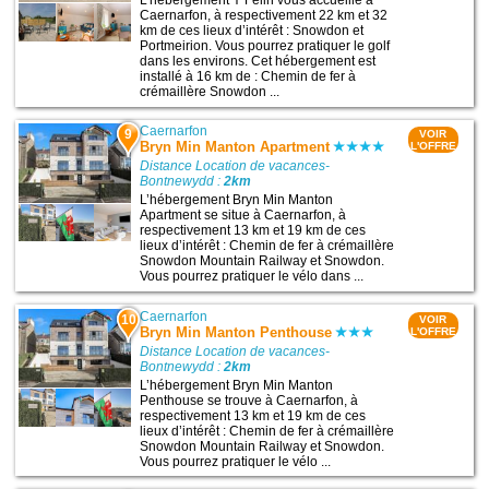
L’hébergement Y Felin vous accueille à
Caernarfon, à respectivement 22 km et 32
km de ces lieux d’intérêt : Snowdon et
Portmeirion. Vous pourrez pratiquer le golf
dans les environs. Cet hébergement est
installé à 16 km de : Chemin de fer à
crémaillère Snowdon ...
Caernarfon
9
VOIR
Bryn Min Manton Apartment
L'OFFRE
Distance Location de vacances-
Bontnewydd :
2km
L’hébergement Bryn Min Manton
Apartment se situe à Caernarfon, à
respectivement 13 km et 19 km de ces
lieux d’intérêt : Chemin de fer à crémaillère
Snowdon Mountain Railway et Snowdon.
Vous pourrez pratiquer le vélo dans ...
Caernarfon
10
VOIR
Bryn Min Manton Penthouse
L'OFFRE
Distance Location de vacances-
Bontnewydd :
2km
L’hébergement Bryn Min Manton
Penthouse se trouve à Caernarfon, à
respectivement 13 km et 19 km de ces
lieux d’intérêt : Chemin de fer à crémaillère
Snowdon Mountain Railway et Snowdon.
Vous pourrez pratiquer le vélo ...