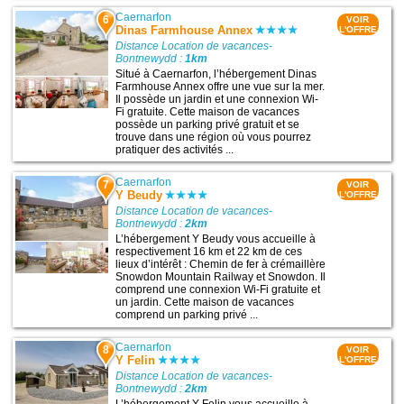
Caernarfon
6
VOIR
Dinas Farmhouse Annex
L'OFFRE
Distance Location de vacances-
Bontnewydd :
1km
Situé à Caernarfon, l’hébergement Dinas
Farmhouse Annex offre une vue sur la mer.
Il possède un jardin et une connexion Wi-
Fi gratuite. Cette maison de vacances
possède un parking privé gratuit et se
trouve dans une région où vous pourrez
pratiquer des activités ...
Caernarfon
7
VOIR
Y Beudy
L'OFFRE
Distance Location de vacances-
Bontnewydd :
2km
L’hébergement Y Beudy vous accueille à
respectivement 16 km et 22 km de ces
lieux d’intérêt : Chemin de fer à crémaillère
Snowdon Mountain Railway et Snowdon. Il
comprend une connexion Wi-Fi gratuite et
un jardin. Cette maison de vacances
comprend un parking privé ...
Caernarfon
8
VOIR
Y Felin
L'OFFRE
Distance Location de vacances-
Bontnewydd :
2km