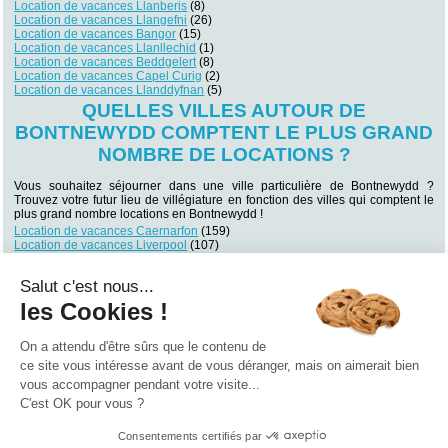
Location de vacances Llanberis
(8)
Location de vacances Llangefni
(26)
Location de vacances Bangor
(15)
Location de vacances Llanllechid
(1)
Location de vacances Beddgelert
(8)
Location de vacances Capel Curig
(2)
Location de vacances Llanddyfnan
(5)
QUELLES VILLES AUTOUR DE
BONTNEWYDD COMPTENT LE PLUS GRAND
NOMBRE DE LOCATIONS ?
Vous souhaitez séjourner dans une ville particulière de Bontnewydd ?
Trouvez votre futur lieu de villégiature en fonction des villes qui comptent le
plus grand nombre locations en Bontnewydd !
Location de vacances Caernarfon
(159)
Location de vacances Liverpool
(107)
Location de vacances Porthmadog
(104)
Location de vacances Holyhead
(97)
Salut c'est nous...
Location de vacances Llandudno
(88)
Location de vacances Criccieth
(85)
les Cookies !
Location de vacances Beaumaris
(79)
Location de vacances Conwy
(71)
Location de vacances Chester
(58)
On a attendu d'être sûrs que le contenu de
Location de vacances Rhyl
(51)
ce site vous intéresse avant de vous déranger, mais on aimerait bien
vous accompagner pendant votre visite...
Qui sommes nous ?
|
Contactez-nous
|
Nos partenaires
C'est OK pour vous ?
Campings
Hôtels
Locations vacances
Villages vacances
Guides
Consentements certifiés par
©2021 Vacances Vues du Ciel