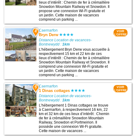
lieux d’intérêt : Chemin de fer à crémaillère
Snowdon Mountain Railway et Snowdon. Il
propose une connexion Wi-Fi gratuite et
un jardin. Cette maison de vacances
comprend un parking ...
Caernarfon
4
VOIR
Bryn Derw
L'OFFRE
Distance Location de vacances-
Bontnewydd :
1km
L’hébergement Bryn Derw vous accueille à
respectivement 15 km et 22 km de ces
lieux d’intérêt : Chemin de fer à crémaillère
Snowdon Mountain Railway et Snowdon. Il
comprend une connexion Wi-Fi gratuite et
un jardin. Cette maison de vacances
comprend un parking ...
Caernarfon
5
VOIR
1 Dinas cottages
L'OFFRE
Distance Location de vacances-
Bontnewydd :
1km
L’hébergement 1 Dinas cottages se trouve
à Caernarfon, à respectivement 16 km, 22
km et 32 km de ces lieux d’intérêt : Chemin
de fer à crémaillère Snowdon Mountain
Railway, Snowdon et Portmeirion. Il
possède une connexion Wi-Fi gratuite.
Cette maison de vacances ...