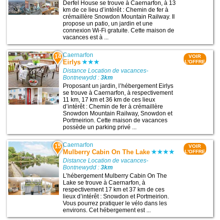
Derfel House se trouve à Caernarfon, à 13
km de ce lieu d’intérêt : Chemin de fer à
crémaillère Snowdon Mountain Railway. Il
propose un patio, un jardin et une
connexion Wi-Fi gratuite. Cette maison de
vacances est à ...
Caernarfon
14
VOIR
Eirlys
L'OFFRE
Distance Location de vacances-
Bontnewydd :
3km
Proposant un jardin, l’hébergement Eirlys
se trouve à Caernarfon, à respectivement
11 km, 17 km et 36 km de ces lieux
d’intérêt : Chemin de fer à crémaillère
Snowdon Mountain Railway, Snowdon et
Portmeirion. Cette maison de vacances
possède un parking privé ...
Caernarfon
15
VOIR
Mulberry Cabin On The Lake
L'OFFRE
Distance Location de vacances-
Bontnewydd :
3km
L’hébergement Mulberry Cabin On The
Lake se trouve à Caernarfon, à
respectivement 17 km et 37 km de ces
lieux d’intérêt : Snowdon et Portmeirion.
Vous pourrez pratiquer le vélo dans les
environs. Cet hébergement est ...