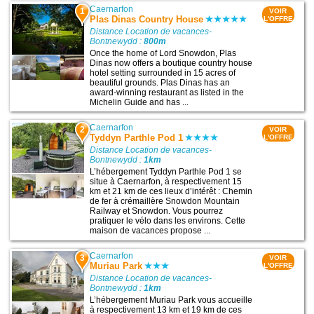
Caernarfon
1
VOIR
Plas Dinas Country House
L'OFFRE
Distance Location de vacances-
Bontnewydd :
800m
Once the home of Lord Snowdon, Plas
Dinas now offers a boutique country house
hotel setting surrounded in 15 acres of
beautiful grounds. Plas Dinas has an
award-winning restaurant as listed in the
Michelin Guide and has ...
Caernarfon
2
VOIR
Tyddyn Parthle Pod 1
L'OFFRE
Distance Location de vacances-
Bontnewydd :
1km
L’hébergement Tyddyn Parthle Pod 1 se
situe à Caernarfon, à respectivement 15
km et 21 km de ces lieux d’intérêt : Chemin
de fer à crémaillère Snowdon Mountain
Railway et Snowdon. Vous pourrez
pratiquer le vélo dans les environs. Cette
maison de vacances propose ...
Caernarfon
3
VOIR
Muriau Park
L'OFFRE
Distance Location de vacances-
Bontnewydd :
1km
L’hébergement Muriau Park vous accueille
à respectivement 13 km et 19 km de ces