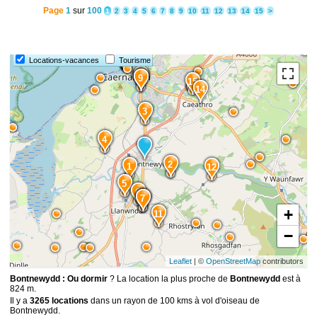
Page
1
sur
100
1
2
3
4
5
6
7
8
9
10
11
12
13
14
15
>
Locations-vacances
Tourisme
13
10
9
15
14
3
4
2
1
12
5
6
8
7
+
11
−
Leaflet
| ©
OpenStreetMap
contributors
Bontnewydd : Ou dormir
? La location la plus proche de
Bontnewydd
est à
824 m.
Il y a
3265 locations
dans un rayon de 100 kms à vol d'oiseau de
Bontnewydd.