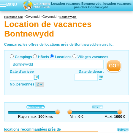
Location vacances Bontnewydd, location vacances
MENU
pas cher Bontnewydd
Campings
Gwynedd
Gwynedd
Royaume-Uni
Bontnewydd
Hôtels
Location de vacances
Locations vacances
Bontnewydd
Villages vacances
Comparez les offres de locations près de Bontnewydd en un clic.
Campings
Hôtels
Locations
Villages vacances
GO !
Date d'arrivée
Date de départ
Nb. personnes
Distance
Prix
Rayon max:
100 kms
Mini:
0 €
Maxi:
1000 €
locations recommandées près de
Suivant