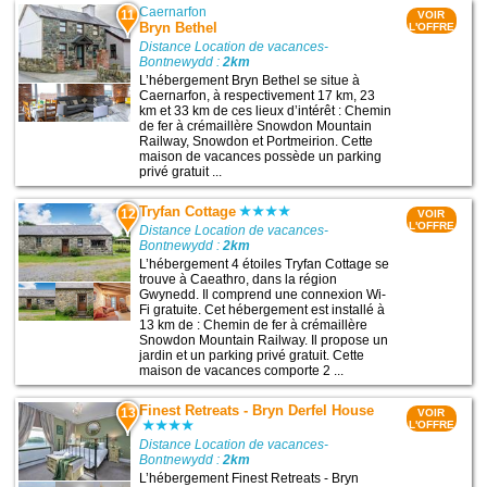
Caernarfon
11
VOIR
Bryn Bethel
L'OFFRE
Distance Location de vacances-
Bontnewydd :
2km
L’hébergement Bryn Bethel se situe à
Caernarfon, à respectivement 17 km, 23
km et 33 km de ces lieux d’intérêt : Chemin
de fer à crémaillère Snowdon Mountain
Railway, Snowdon et Portmeirion. Cette
maison de vacances possède un parking
privé gratuit ...
Tryfan Cottage
12
VOIR
L'OFFRE
Distance Location de vacances-
Bontnewydd :
2km
L’hébergement 4 étoiles Tryfan Cottage se
trouve à Caeathro, dans la région
Gwynedd. Il comprend une connexion Wi-
Fi gratuite. Cet hébergement est installé à
13 km de : Chemin de fer à crémaillère
Snowdon Mountain Railway. Il propose un
jardin et un parking privé gratuit. Cette
maison de vacances comporte 2 ...
Finest Retreats - Bryn Derfel House
13
VOIR
L'OFFRE
Distance Location de vacances-
Bontnewydd :
2km
L’hébergement Finest Retreats - Bryn