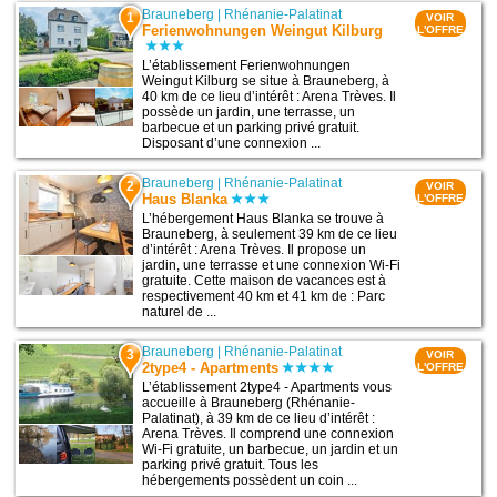
Brauneberg
|
Rhénanie-Palatinat
1
VOIR
Ferienwohnungen Weingut Kilburg
L'OFFRE
L’établissement Ferienwohnungen
Weingut Kilburg se situe à Brauneberg, à
40 km de ce lieu d’intérêt : Arena Trèves. Il
possède un jardin, une terrasse, un
barbecue et un parking privé gratuit.
Disposant d’une connexion ...
Brauneberg
|
Rhénanie-Palatinat
2
VOIR
Haus Blanka
L'OFFRE
L’hébergement Haus Blanka se trouve à
Brauneberg, à seulement 39 km de ce lieu
d’intérêt : Arena Trèves. Il propose un
jardin, une terrasse et une connexion Wi-Fi
gratuite. Cette maison de vacances est à
respectivement 40 km et 41 km de : Parc
naturel de ...
Brauneberg
|
Rhénanie-Palatinat
3
VOIR
2type4 - Apartments
L'OFFRE
L’établissement 2type4 - Apartments vous
accueille à Brauneberg (Rhénanie-
Palatinat), à 39 km de ce lieu d’intérêt :
Arena Trèves. Il comprend une connexion
Wi-Fi gratuite, un barbecue, un jardin et un
parking privé gratuit. Tous les
hébergements possèdent un coin ...