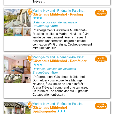
Trèves ...
Maring-Noviand
|
Rhénanie-Palatinat
12
VOIR
Gästehaus Mühlenhof - Riesling
L'OFFRE
Distance Location de vacances-
Brauneberg :
5km
L’hébergement Gästehaus Mühlenhof -
Riesling se situe à Maring-Noviand, à 34
km de ce lieu d’intérêt : Arena Trèves. Il
possède une terrasse, un jardin et une
connexion Wi-Fi gratuite. Cet hébergement
offre une vue sur ...
Maring-Noviand
|
Rhénanie-Palatinat
13
VOIR
Gästehaus Mühlenhof - Dornfelder
L'OFFRE
Distance Location de vacances-
Brauneberg :
5km
L’hébergement Gästehaus Mühlenhof -
Dornfelder vous accueille à Maring-
Noviand, à 34 km de ce lieu d’intérêt :
Arena Trèves. Il comprend une terrasse,
un jardin et une connexion Wi-Fi gratuite.
Cet appartement est à ...
Maring-Noviand
|
Rhénanie-Palatinat
14
VOIR
Gästehaus Mühlenhof -
L'OFFRE
Spätburgunder