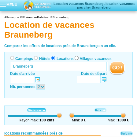
Location vacances Brauneberg, location vacances
MENU
pas cher Brauneberg
Campings
Allemagne
Rhénanie-Palatinat
Brauneberg
Hôtels
Location de vacances
Locations vacances
Brauneberg
Villages vacances
Comparez les offres de locations près de Brauneberg en un clic.
Campings
Hôtels
Locations
Villages vacances
GO !
Date d'arrivée
Date de départ
Nb. personnes
Distance
Prix
Rayon max:
100 kms
Mini:
0 €
Maxi:
1000 €
locations recommandées près de
Suivant