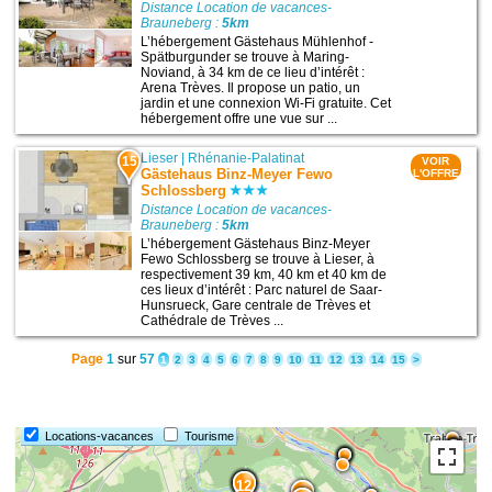
Distance Location de vacances-
Brauneberg :
5km
L’hébergement Gästehaus Mühlenhof -
Spätburgunder se trouve à Maring-
Noviand, à 34 km de ce lieu d’intérêt :
Arena Trèves. Il propose un patio, un
jardin et une connexion Wi-Fi gratuite. Cet
hébergement offre une vue sur ...
Lieser
|
Rhénanie-Palatinat
15
VOIR
Gästehaus Binz-Meyer Fewo
L'OFFRE
Schlossberg
Distance Location de vacances-
Brauneberg :
5km
L’hébergement Gästehaus Binz-Meyer
Fewo Schlossberg se trouve à Lieser, à
respectivement 39 km, 40 km et 40 km de
ces lieux d’intérêt : Parc naturel de Saar-
Hunsrueck, Gare centrale de Trèves et
Cathédrale de Trèves ...
Page
1
sur
57
1
2
3
4
5
6
7
8
9
10
11
12
13
14
15
>
Locations-vacances
Tourisme
14
13
12