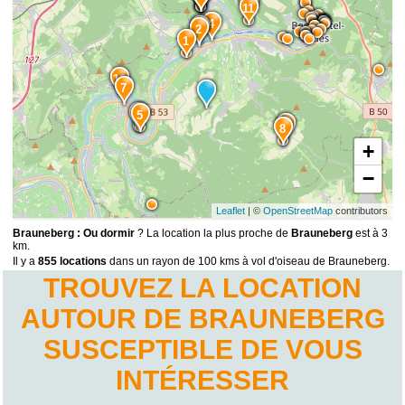
15
11
4
3
2
1
10
7
6
5
9
8
+
−
Leaflet
| ©
OpenStreetMap
contributors
Brauneberg : Ou dormir
? La location la plus proche de
Brauneberg
est à 3
km.
Il y a
855 locations
dans un rayon de 100 kms à vol d'oiseau de Brauneberg.
TROUVEZ LA LOCATION
AUTOUR DE BRAUNEBERG
SUSCEPTIBLE DE VOUS
INTÉRESSER