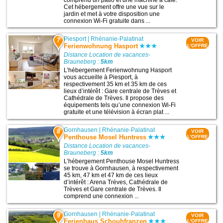
Cet hébergement offre une vue sur le
jardin et met à votre disposition une
connexion Wi-Fi gratuite dans ...
Piesport
|
Rhénanie-Palatinat
7
VOIR
Ferienwohnung Hasport
L'OFFRE
Distance Location de vacances-
Brauneberg :
5km
L’hébergement Ferienwohnung Hasport
vous accueille à Piesport, à
respectivement 35 km et 35 km de ces
lieux d’intérêt : Gare centrale de Trèves et
Cathédrale de Trèves. Il propose des
équipements tels qu’une connexion Wi-Fi
gratuite et une télévision à écran plat ...
Gornhausen
|
Rhénanie-Palatinat
8
VOIR
Penthouse Mosel Huntress
L'OFFRE
Distance Location de vacances-
Brauneberg :
5km
L’hébergement Penthouse Mosel Huntress
se trouve à Gornhausen, à respectivement
45 km, 47 km et 47 km de ces lieux
d’intérêt : Arena Trèves, Cathédrale de
Trèves et Gare centrale de Trèves. Il
comprend une connexion ...
Gornhausen
|
Rhénanie-Palatinat
9
VOIR
Ferienhaus Schouhfranzen
L'OFFRE