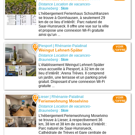
Distance Location de vacances-
Brauneberg :
5km
L’hébergement Ferienhaus Schouhfranzen
se trouve à Gornhausen, à seulement 29
km de ce lieu d’intérêt : Parc naturel de
Saar-Hunsrueck. Il offre une vue sur la ville
et propose une connexion Wi-Fi gratuite
ainsi qu’un ...
Piesport
|
Rhénanie-Palatinat
10
VOIR
Weingut Lehnert-Später
L'OFFRE
Distance Location de vacances-
Brauneberg :
5km
L’établissement Weingut Lehnert-Später
vous accueille à Piesport, à 32 km de ce
lieu d’intérêt : Arena Trèves. Il comprend
un jardin, une terrasse et un parking privé
gratuit. Disposant d’une connexion Wi-Fi
gratuite ...
Lieser
|
Rhénanie-Palatinat
11
VOIR
Ferienwohnung Moselvino
L'OFFRE
Distance Location de vacances-
Brauneberg :
5km
L’hébergement Ferienwohnung Moselvino
se trouve à Lieser, à respectivement 36
km, 38 km et 38 km de ces lieux d’intérêt :
Parc naturel de Saar-Hunsrueck,
Cathédrale de Trèves et Gare centrale de