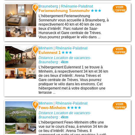
Brauneberg
|
Rhénanie-Palatinat
4
VOIR
Ferienwohnung Sonnenuhr
L'OFFRE
L’hébergement Ferienwohnung
Sonnenuhr vous accueille à Brauneberg, à
respectivement 40 km et 40 km de ces
lieux d’intérêt : Parc naturel de Saar-
Hunsrueck et Gare centrale de Trèves.
Vous pourrez pratiquer le vélo dans ...
Minheim
|
Rhénanie-Palatinat
5
VOIR
Eulennest 1
L'OFFRE
Distance Location de vacances-
Brauneberg :
4km
L’hébergement Eulennest 1 se trouve à
Minheim, à respectivement 34 km et 36 km
de ces lieux d’intérêt : Arena Trèves et
Gare centrale de Trèves. Vous pourrez
pratiquer le vélo dans les environs. Cet
hébergement met à votre disposition une
terrasse ...
Minheim
|
Rhénanie-Palatinat
6
VOIR
Fewo-Minheim
L'OFFRE
Distance Location de vacances-
Brauneberg :
4km
L’hébergement Fewo-Minheim offre une
vue sur le cours d’eau, à environ 34 km de
ce lieu d’intérêt : Arena Trèves. Il
comprend un patio et une machine à café.