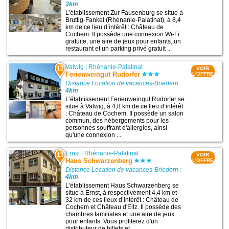
3km
L’établissement Zur Fausenburg se situe à
Bruttig-Fankel (Rhénanie-Palatinat), à 8,4
km de ce lieu d’intérêt : Château de
Cochem. Il possède une connexion Wi-Fi
gratuite, une aire de jeux pour enfants, un
restaurant et un parking privé gratuit ...
Valwig
|
Rhénanie-Palatinat
12
VOIR
Ferienweingut Rudorfer
L'OFFRE
Distance Location de vacances-Briedern :
4km
L’établissement Ferienweingut Rudorfer se
situe à Valwig, à 4,8 km de ce lieu d’intérêt
: Château de Cochem. Il possède un salon
commun, des hébergements pour les
personnes souffrant d'allergies, ainsi
qu'une connexion ...
Ernst
|
Rhénanie-Palatinat
13
VOIR
Haus Schwarzenberg
L'OFFRE
Distance Location de vacances-Briedern :
4km
L’établissement Haus Schwarzenberg se
situe à Ernst, à respectivement 4,4 km et
32 km de ces lieux d’intérêt : Château de
Cochem et Château d'Eltz. Il possède des
chambres familiales et une aire de jeux
pour enfants. Vous profiterez d'un
distributeur de billets et ...