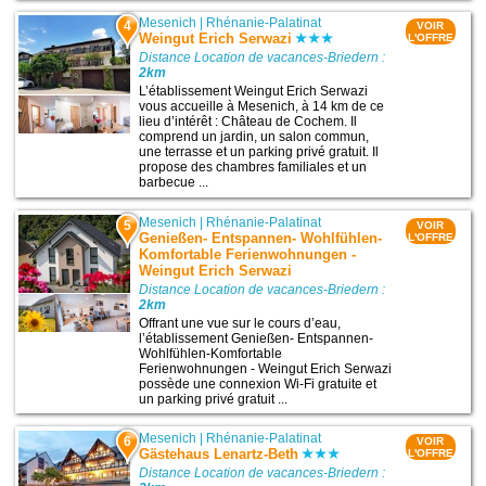
Mesenich
|
Rhénanie-Palatinat
4
VOIR
Weingut Erich Serwazi
L'OFFRE
Distance Location de vacances-Briedern :
2km
L’établissement Weingut Erich Serwazi
vous accueille à Mesenich, à 14 km de ce
lieu d’intérêt : Château de Cochem. Il
comprend un jardin, un salon commun,
une terrasse et un parking privé gratuit. Il
propose des chambres familiales et un
barbecue ...
Mesenich
|
Rhénanie-Palatinat
5
VOIR
Genießen- Entspannen- Wohlfühlen-
L'OFFRE
Komfortable Ferienwohnungen -
Weingut Erich Serwazi
Distance Location de vacances-Briedern :
2km
Offrant une vue sur le cours d’eau,
l’établissement Genießen- Entspannen-
Wohlfühlen-Komfortable
Ferienwohnungen - Weingut Erich Serwazi
possède une connexion Wi-Fi gratuite et
un parking privé gratuit ...
Mesenich
|
Rhénanie-Palatinat
6
VOIR
Gästehaus Lenartz-Beth
L'OFFRE
Distance Location de vacances-Briedern :