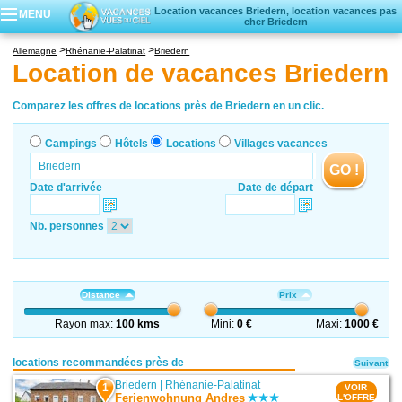
Location vacances Briedern, location vacances pas
MENU
cher Briedern
Campings
Allemagne
Rhénanie-Palatinat
Briedern
Hôtels
Location de vacances Briedern
Locations vacances
Villages vacances
Comparez les offres de locations près de Briedern en un clic.
Campings
Hôtels
Locations
Villages vacances
GO !
Date d'arrivée
Date de départ
Nb. personnes
Distance
Prix
Rayon max:
100 kms
Mini:
0 €
Maxi:
1000 €
locations recommandées près de
Suivant
Briedern
|
Rhénanie-Palatinat
1
VOIR
Ferienwohnung Andres
L'OFFRE