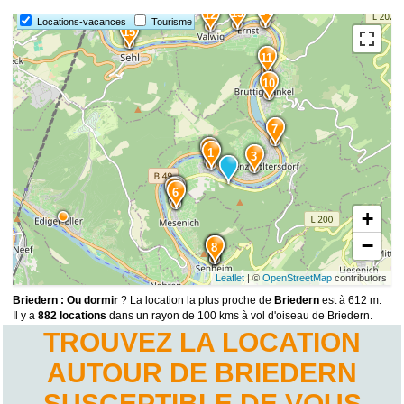
14
13
12
Locations-vacances
Tourisme
15
11
10
7
2
1
3
4
5
6
+
−
9
8
Leaflet
| ©
OpenStreetMap
contributors
Briedern : Ou dormir
? La location la plus proche de
Briedern
est à 612 m.
Il y a
882 locations
dans un rayon de 100 kms à vol d'oiseau de Briedern.
TROUVEZ LA LOCATION
AUTOUR DE BRIEDERN
SUSCEPTIBLE DE VOUS