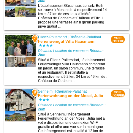
2km
L’établissement Gästehaus Lenartz-Beth
se trouve à Mesenich, à respectivement 14
km et 37 km de ces lieux d’intérêt :
Château de Cochem et Château d'Eltz. Il
propose une terrasse ainsi qu’un parking
privé gratuit ...
Ellenz-Poltersdorf
|
Rhénanie-Palatinat
7
VOIR
Ferienweingut Villa Hausmann
L'OFFRE
Distance Location de vacances-Briedern :
2km
Situé à Ellenz-Poltersdorf, l’établissement
Ferienweingut Villa Hausmann comprend
un jardin, un salon commun, une terrasse
et un restaurant. Il est installé à
respectivement 9,2 km, 34 km et 49 km de :
Château de Cochem ...
Senheim
|
Rhénanie-Palatinat
8
VOIR
Ferienwohnung an der Mosel, Julia
L'OFFRE
Distance Location de vacances-Briedern :
2km
Situé à Senheim, l’hébergement
Ferienwohnung an der Mosel, Julia met à
votre disposition une connexion Wi-Fi
gratuite et offre une vue sur la montagne.
Cet hébergement est installé à 12 km de :