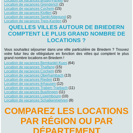
Location de vacances Bruttig-Fankel
(2)
Location de vacances Grenderich
(2)
Location de vacances Cochem
(15)
Location de vacances Klotten
(2)
Location de vacances Sankt Aldegund
(2)
Location de vacances Treis-Karden
(2)
QUELLES VILLES AUTOUR DE BRIEDERN
COMPTENT LE PLUS GRAND NOMBRE DE
LOCATIONS ?
Vous souhaitez séjourner dans une ville particulière de Briedern ? Trouvez
votre futur lieu de villégiature en fonction des villes qui comptent le plus
grand nombre locations en Briedern !
Location de vacances Bernkastel-Kues
(64)
Location de vacances Thalfang
(15)
Location de vacances Cochem
(15)
Location de vacances Oberhambach
(13)
Location de vacances Rieden
(13)
Location de vacances Irrhausen
(12)
Location de vacances Traben-Trarbach
(11)
Location de vacances Buellingen
(11)
Location de vacances Luxembourg
(10)
Location de vacances Schalkenmehren
(8)
COMPAREZ LES LOCATIONS
PAR RÉGION OU PAR
DÉPARTEMENT