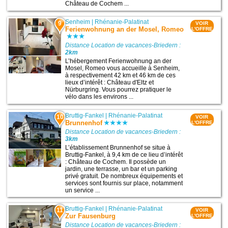
Château de Cochem ...
Senheim
|
Rhénanie-Palatinat
9
VOIR
Ferienwohnung an der Mosel, Romeo
L'OFFRE
Distance Location de vacances-Briedern :
2km
L’hébergement Ferienwohnung an der
Mosel, Romeo vous accueille à Senheim,
à respectivement 42 km et 46 km de ces
lieux d’intérêt : Château d'Eltz et
Nürburgring. Vous pourrez pratiquer le
vélo dans les environs ...
Bruttig-Fankel
|
Rhénanie-Palatinat
10
VOIR
Brunnenhof
L'OFFRE
Distance Location de vacances-Briedern :
3km
L’établissement Brunnenhof se situe à
Bruttig-Fankel, à 9,4 km de ce lieu d’intérêt
: Château de Cochem. Il possède un
jardin, une terrasse, un bar et un parking
privé gratuit. De nombreux équipements et
services sont fournis sur place, notamment
un service ...
Bruttig-Fankel
|
Rhénanie-Palatinat
11
VOIR
Zur Fausenburg
L'OFFRE
Distance Location de vacances-Briedern :