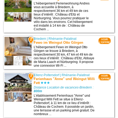
L’hébergement Ferienwohnung Andres
vous accueille à Briedern, à
respectivement 36 km et 49 km de ces
lieux d’intérêt : Château d'Eltz et
Nürburgring. Vous pourrez pratiquer le
vélo dans les environs. Cet hébergement
est installé à 14 km de : Château de
Cochem ...
Briedern
|
Rhénanie-Palatinat
2
VOIR
Fewo im Weingut Otto Görgen
L'OFFRE
L’hébergement Fewo im Weingut Otto
Görgen se trouve à Briedern, à
respectivement 30 km, 47 km et 49 km de
ces lieux d’intérêt : Château d'Eltz, Abbaye
de Maria Laach et Nürburgring. Il propose
une connexion Wi-Fi ...
Ellenz-Poltersdorf
|
Rhénanie-Palatinat
3
VOIR
Ferienhaus "Anne" und Weingut Willi
L'OFFRE
Fett
Distance Location de vacances-Briedern :
800m
L’établissement Ferienhaus "Anne" und
Weingut Willi Fett se situe à Ellenz-
Poltersdorf, à 11 km de ce lieu d’intérêt :
Château de Cochem. Il possède un jardin,
une terrasse et un parking privé gratuit. De
nombreux ...