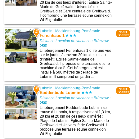
20 km de ces lieux d’intérêt : Église Sainte-
Marie de Greifswald, Université de
Greifswald et Gare centrale de Greifswald.
Il comprend une terrasse et une connexion
Wi-Fi gratuite ...
Lubmin
|
Mecklembourg-Poméranie
4
VOIR
Ferienhaus 1
L'OFFRE
Distance Location de vacances-Brünzow :
5km
L’hébergement Ferienhaus 1 offre une vue
sur le jardin, à environ 20 km de ce lieu
d’intérêt : Église Sainte-Marie de
Greifswald. Il propose une terrasse et une
machine à café. Cet hébergement est
installé à 500 mètres de : Plage de
Lubmin. Il comprend un jardin ...
Lubmin
|
Mecklembourg-Poméranie
5
VOIR
Boddenbude Lubmin
L'OFFRE
Distance Location de vacances-Brünzow :
5km
L’hébergement Boddenbude Lubmin se
trouve à Lubmin, à respectivement 1,3 km,
20 km et 20 km de ces lieux d’intérêt :
Plage de Lubmin, Église Sainte-Marie de
Greifswald et Université de Greifswald. Il
propose une terrasse et une connexion
Wi-Fi gratuite ...