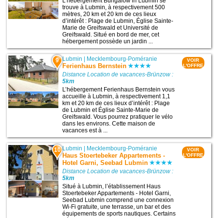
L’hébergement Bungalow in Lubmin se
trouve à Lubmin, à respectivement 500
mètres, 20 km et 20 km de ces lieux
d’intérêt : Plage de Lubmin, Église Sainte-
Marie de Greifswald et Université de
Greifswald. Situé en bord de mer, cet
hébergement possède un jardin ...
Lubmin
|
Mecklembourg-Poméranie
9
VOIR
Ferienhaus Bernstein
L'OFFRE
Distance Location de vacances-Brünzow :
5km
L’hébergement Ferienhaus Bernstein vous
accueille à Lubmin, à respectivement 1,1
km et 20 km de ces lieux d’intérêt : Plage
de Lubmin et Église Sainte-Marie de
Greifswald. Vous pourrez pratiquer le vélo
dans les environs. Cette maison de
vacances est à ...
Lubmin
|
Mecklembourg-Poméranie
10
VOIR
Haus Stoertebeker Appartements -
L'OFFRE
Hotel Garni, Seebad Lubmin
Distance Location de vacances-Brünzow :
5km
Situé à Lubmin, l’établissement Haus
Stoertebeker Appartements - Hotel Garni,
Seebad Lubmin comprend une connexion
Wi-Fi gratuite, une terrasse, un bar et des
équipements de sports nautiques. Certains