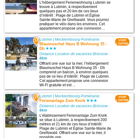
L’hébergement Ferienwohnung Lubmin se
trouve à Lubmin, à respectivement
quelques pas et 20 km de ces lieux
d’intérêt : Plage de Lubmin et Église
Sainte-Marie de Greifswald. Vous pourrez
pratiquer le vélo dans les environs. Cet
appartement propose une connexion ...
Lubmin
|
Mecklembourg-Poméranie
14
VOIR
Blaumuschel Haus B Wohnung 35 -
L'OFFRE
Dh
Distance Location de vacances-Brünzow :
6km
Offrant une vue sur la mer, l’hébergement
Blaumuschel Haus B Wohnung 35 - Dh
comprend un balcon, à environ quelques
pas de ce lieu d’intérêt : Plage de Lubmin.
Cet appartement propose une connexion
Wi-Fi gratuite et est ...
Lubmin
|
Mecklembourg-Poméranie
15
VOIR
Ferienanlage Zum Knirk
L'OFFRE
Distance Location de vacances-Brünzow :
6km
L’établissement Ferienanlage Zum Knirk
se situe à Lubmin, à respectivement 200
mètres et 21 km de ces lieux d’intérêt :
Plage de Lubmin et Église Sainte-Marie de
Greifswald. Offrant une vue sur la mer, il
possède une ...