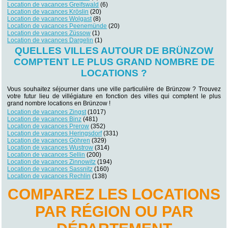
Location de vacances Greifswald
(6)
Location de vacances Kröslin
(20)
Location de vacances Wolgast
(8)
Location de vacances Peenemünde
(20)
Location de vacances Züssow
(1)
Location de vacances Dargelin
(1)
QUELLES VILLES AUTOUR DE BRÜNZOW
COMPTENT LE PLUS GRAND NOMBRE DE
LOCATIONS ?
Vous souhaitez séjourner dans une ville particulière de Brünzow ? Trouvez
votre futur lieu de villégiature en fonction des villes qui comptent le plus
grand nombre locations en Brünzow !
Location de vacances Zingst
(1017)
Location de vacances Binz
(481)
Location de vacances Prerow
(352)
Location de vacances Heringsdorf
(331)
Location de vacances Göhren
(329)
Location de vacances Wustrow
(314)
Location de vacances Sellin
(200)
Location de vacances Zinnowitz
(194)
Location de vacances Sassnitz
(160)
Location de vacances Rechlin
(138)
COMPAREZ LES LOCATIONS
PAR RÉGION OU PAR