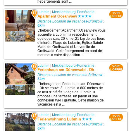
hébergements sont ...
Lubmin
|
Mecklembourg-Poméranie
11
VOIR
Apartment Oceanview
L'OFFRE
Distance Location de vacances-Brünzow :
6km
L’hébergement Apartment Oceanview vous
accueille à Lubmin, à respectivement
quelques pas, 20 km et 21 km de ces lieux
d’intérêt : Plage de Lubmin, Église Sainte-
Marie de Greifswald et Université de
Greifswald. Cet hébergement en bord de
mer met à votre disposition ...
Lubmin
|
Mecklembourg-Poméranie
12
VOIR
Ferienhaus am Dünenwald - Dh
L'OFFRE
Distance Location de vacances-Brünzow :
6km
L’hébergement Ferienhaus am Dünenwald
- Dh se trouve à Lubmin, à 600 mètres de
ce lieu d’intérêt : Plage de Lubmin. Il
propose une terrasse, un jardin et une
connexion Wi-Fi gratuite. Cette maison de
vacances est à ...
Lubmin
|
Mecklembourg-Poméranie
13
VOIR
Ferienwohnung Lubmin
L'OFFRE
Distance Location de vacances-Brünzow :
6km