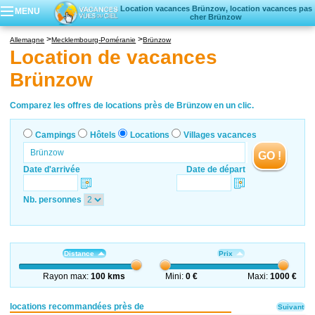
Location vacances Brünzow, location vacances pas
MENU
cher Brünzow
Campings
Allemagne
Mecklembourg-Poméranie
Brünzow
Hôtels
Location de vacances
Locations vacances
Brünzow
Villages vacances
Comparez les offres de locations près de Brünzow en un clic.
Campings
Hôtels
Locations
Villages vacances
GO !
Date d'arrivée
Date de départ
Nb. personnes
Distance
Prix
Rayon max:
100 kms
Mini:
0 €
Maxi:
1000 €
locations recommandées près de
Suivant