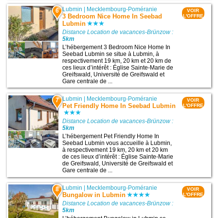
Lubmin
|
Mecklembourg-Poméranie
6
VOIR
3 Bedroom Nice Home In Seebad
L'OFFRE
Lubmin
Distance Location de vacances-Brünzow :
5km
L’hébergement 3 Bedroom Nice Home In
Seebad Lubmin se situe à Lubmin, à
respectivement 19 km, 20 km et 20 km de
ces lieux d’intérêt : Église Sainte-Marie de
Greifswald, Université de Greifswald et
Gare centrale de ...
Lubmin
|
Mecklembourg-Poméranie
7
VOIR
Pet Friendly Home In Seebad Lubmin
L'OFFRE
Distance Location de vacances-Brünzow :
5km
L’hébergement Pet Friendly Home In
Seebad Lubmin vous accueille à Lubmin,
à respectivement 19 km, 20 km et 20 km
de ces lieux d’intérêt : Église Sainte-Marie
de Greifswald, Université de Greifswald et
Gare centrale de ...
Lubmin
|
Mecklembourg-Poméranie
8
VOIR
Bungalow in Lubmin
L'OFFRE
Distance Location de vacances-Brünzow :
5km