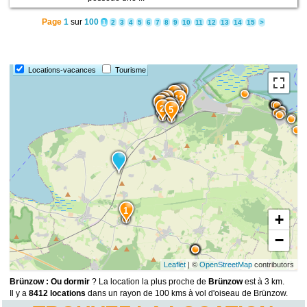
Page
1
sur
100
1
2
3
4
5
6
7
8
9
10
11
12
13
14
15
>
Locations-vacances
Tourisme
15
14
11
13
10
12
8
4
3
7
6
9
2
5
1
+
−
Leaflet
| ©
OpenStreetMap
contributors
Brünzow : Ou dormir
? La location la plus proche de
Brünzow
est à 3 km.
Il y a
8412 locations
dans un rayon de 100 kms à vol d'oiseau de Brünzow.