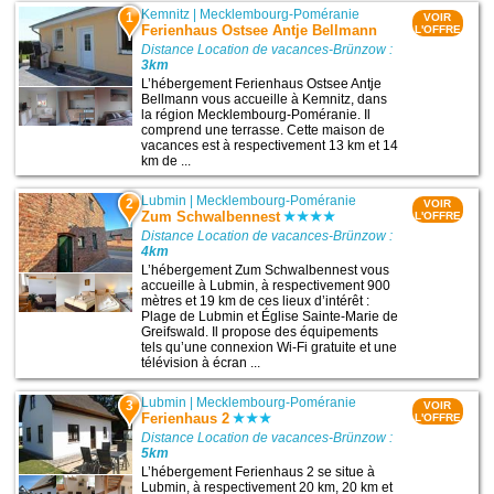
Kemnitz
|
Mecklembourg-Poméranie
1
VOIR
Ferienhaus Ostsee Antje Bellmann
L'OFFRE
Distance Location de vacances-Brünzow :
3km
L’hébergement Ferienhaus Ostsee Antje
Bellmann vous accueille à Kemnitz, dans
la région Mecklembourg-Poméranie. Il
comprend une terrasse. Cette maison de
vacances est à respectivement 13 km et 14
km de ...
Lubmin
|
Mecklembourg-Poméranie
2
VOIR
Zum Schwalbennest
L'OFFRE
Distance Location de vacances-Brünzow :
4km
L’hébergement Zum Schwalbennest vous
accueille à Lubmin, à respectivement 900
mètres et 19 km de ces lieux d’intérêt :
Plage de Lubmin et Église Sainte-Marie de
Greifswald. Il propose des équipements
tels qu’une connexion Wi-Fi gratuite et une
télévision à écran ...
Lubmin
|
Mecklembourg-Poméranie
3
VOIR
Ferienhaus 2
L'OFFRE
Distance Location de vacances-Brünzow :
5km
L’hébergement Ferienhaus 2 se situe à
Lubmin, à respectivement 20 km, 20 km et