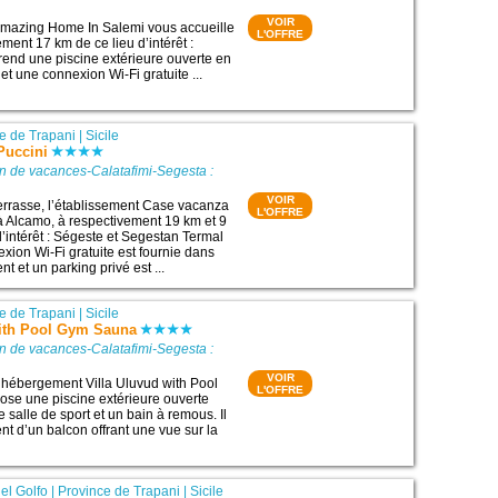
VOIR
mazing Home In Salemi vous accueille
L'OFFRE
ment 17 km de ce lieu d’intérêt :
rend une piscine extérieure ouverte en
 et une connexion Wi-Fi gratuite ...
e de Trapani
|
Sicile
Puccini
n de vacances-Calatafimi-Segesta :
VOIR
errasse, l’établissement Case vacanza
L'OFFRE
 à Alcamo, à respectivement 19 km et 9
d’intérêt : Ségeste et Segestan Termal
xion Wi-Fi gratuite est fournie dans
nt et un parking privé est ...
e de Trapani
|
Sicile
with Pool Gym Sauna
n de vacances-Calatafimi-Segesta :
VOIR
l’hébergement Villa Uluvud with Pool
L'OFFRE
se une piscine extérieure ouverte
e salle de sport et un bain à remous. Il
t d’un balcon offrant une vue sur la
el Golfo
|
Province de Trapani
|
Sicile