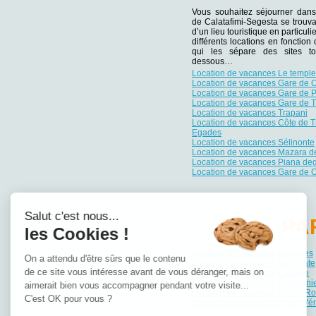
Vous souhaitez séjourner dans
de Calatafimi-Segesta se trouva
d’un lieu touristique en particu
différents locations en fonction
qui les sépare des sites tou
dessous…
Location de vacances Le templ
Location de vacances Gare de C
Location de vacances Gare de P
Location de vacances Gare de T
Location de vacances Trapani
Location de vacances Côte de Tr
Egades
Location de vacances Sélinonte
Location de vacances Mazara de
Location de vacances Piana deg
Location de vacances Gare de C
Salut c'est nous...
PA
les Cookies !
Location de vacances Abruzzes
On a attendu d'être sûrs que le contenu
Location de vacances Basilicate
de ce site vous intéresse avant de vous déranger, mais on
Location de vacances Calabre
Location de vacances Campani
aimerait bien vous accompagner pendant votre visite...
Location de vacances Émilie-
C'est OK pour vous ?
Location de vacances Frioul-Vén