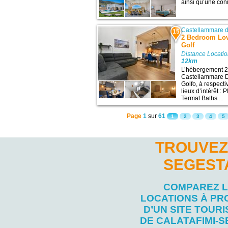
ainsi qu’une conn
Castellammare d
15
2 Bedroom Lov
Golf
Distance Locatio
12km
L’hébergement 
Castellammare D
Golfo, à respect
lieux d’intérêt :
Termal Baths ...
Page
1
sur
61
1
2
3
4
5
TROUVEZ
SEGEST
COMPAREZ 
LOCATIONS À PR
D’UN SITE TOURI
DE CALATAFIMI-