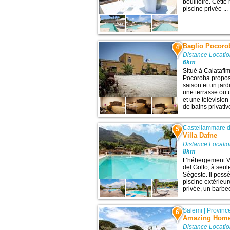
bouilloire. Cet
piscine privée ...
Baglio Pocoro
4
Distance Locatio
6km
Situé à Calatafi
Pocoroba propose
saison et un jar
une terrasse ou 
et une télévision
de bains privativ
Castellammare d
5
Villa Dafne
Distance Locatio
8km
L’hébergement Vi
del Golfo, à seul
Ségeste. Il possè
piscine extérieu
privée, un barbec
Salemi
|
Provinc
6
Amazing Home
Distance Locatio