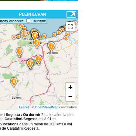
PLEIN-ÉCRAN
ations-vacances
Tourisme
15
13
14
12
11
10
9
5
8
7
4
3
2
1
6
+
−
Leaflet
| ©
OpenStreetMap
contributors
imi-Segesta : Ou dormir
? La location la plus
 de
Calatafimi-Segesta
est à 91 m.
5 locations
dans un rayon de 100 kms à vol
u de Calatafimi-Segesta.