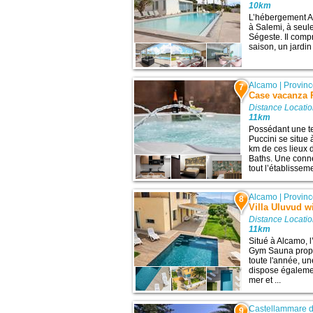
10km
L’hébergement A
à Salemi, à seule
Ségeste. Il comp
saison, un jardin
Alcamo
|
Provinc
7
Case vacanza 
Distance Locatio
11km
Possédant une t
Puccini se situe
km de ces lieux 
Baths. Une conne
tout l’établisseme
Alcamo
|
Provinc
8
Villa Uluvud 
Distance Locatio
11km
Situé à Alcamo, 
Gym Sauna propo
toute l'année, un
dispose égalemen
mer et ...
Castellammare d
9