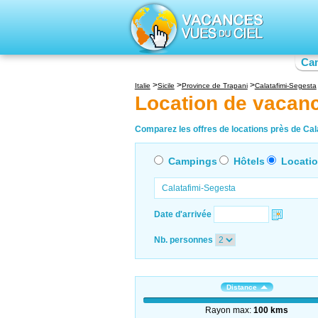
Ca
Italie
Sicile
Province de Trapani
Calatafimi-Segesta
Location de vacanc
Comparez les offres de locations près de Cala
Campings
Hôtels
Locati
Date d'arrivée
Nb. personnes
Distance
Rayon max:
100 kms