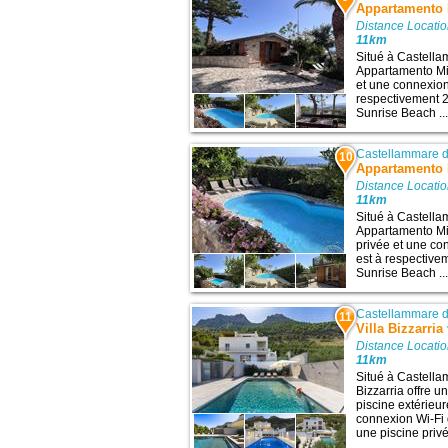
Appartamento 
Distance Locatio
11km
Situé à Castella
Appartamento Mi
et une connexion
respectivement 2
Sunrise Beach ..
Castellammare d
10
Appartamento 
Distance Locatio
11km
Situé à Castella
Appartamento Mi
privée et une co
est à respective
Sunrise Beach ..
Castellammare d
11
Villa Bizzarria
Distance Locatio
11km
Situé à Castella
Bizzarria offre u
piscine extérieur
connexion Wi-Fi 
une piscine privée