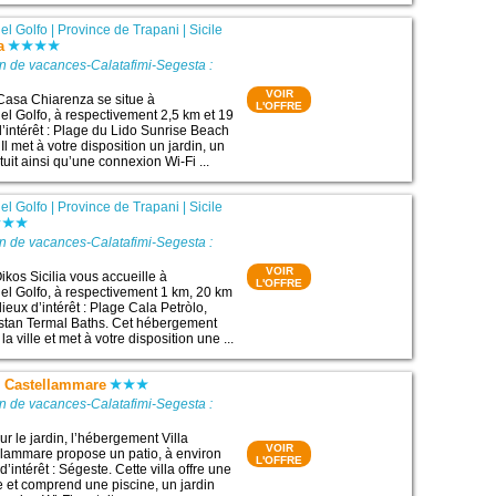
el Golfo
|
Province de Trapani
|
Sicile
a
n de vacances-Calatafimi-Segesta :
VOIR
Casa Chiarenza se situe à
L'OFFRE
l Golfo, à respectivement 2,5 km et 19
d’intérêt : Plage du Lido Sunrise Beach
Il met à votre disposition un jardin, un
tuit ainsi qu’une connexion Wi-Fi ...
el Golfo
|
Province de Trapani
|
Sicile
n de vacances-Calatafimi-Segesta :
VOIR
kos Sicilia vous accueille à
L'OFFRE
l Golfo, à respectivement 1 km, 20 km
lieux d’intérêt : Plage Cala Petròlo,
stan Termal Baths. Cet hébergement
la ville et met à votre disposition une ...
 - Castellammare
n de vacances-Calatafimi-Segesta :
ur le jardin, l’hébergement Villa
VOIR
llammare propose un patio, à environ
L'OFFRE
d’intérêt : Ségeste. Cette villa offre une
ne et comprend une piscine, un jardin