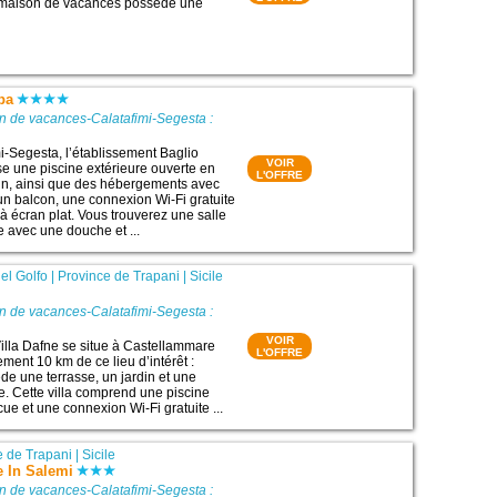
te maison de vacances possède une
ba
n de vacances-Calatafimi-Segesta :
mi-Segesta, l’établissement Baglio
VOIR
 une piscine extérieure ouverte en
L'OFFRE
din, ainsi que des hébergements avec
un balcon, une connexion Wi-Fi gratuite
 à écran plat. Vous trouverez une salle
e avec une douche et ...
el Golfo
|
Province de Trapani
|
Sicile
n de vacances-Calatafimi-Segesta :
VOIR
lla Dafne se situe à Castellammare
L'OFFRE
ement 10 km de ce lieu d’intérêt :
de une terrasse, un jardin et une
re. Cette villa comprend une piscine
ue et une connexion Wi-Fi gratuite ...
e de Trapani
|
Sicile
 In Salemi
n de vacances-Calatafimi-Segesta :