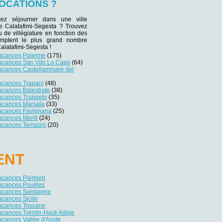
OCATIONS ?
tez séjourner dans une ville
de Calatafimi-Segesta ? Trouvez
eu de villégiature en fonction des
omptent le plus grand nombre
Calatafimi-Segesta !
vacances Palerme
(175)
vacances San Vito Lo Capo
(64)
vacances Castellammare del
vacances Trapani
(48)
acances Balestrate
(38)
vacances Trappeto
(35)
vacances Marsala
(33)
vacances Favignana
(25)
vacances Menfi
(24)
acances Terrasini
(20)
ENT
vacances Piémont
acances Pouilles
vacances Sardaigne
acances Sicile
vacances Toscane
acances Trentin-Haut-Adige
acances Vallée d'Aoste