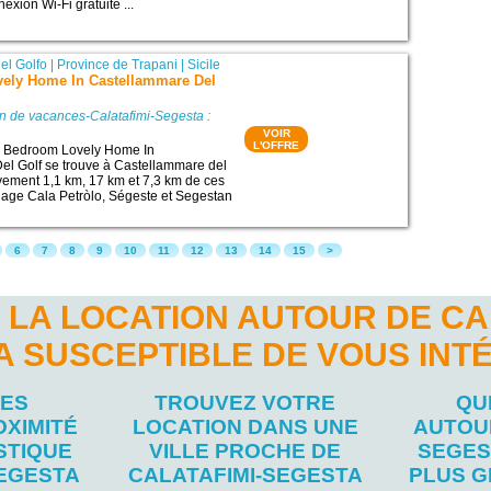
exion Wi-Fi gratuite ...
el Golfo
|
Province de Trapani
|
Sicile
ely Home In Castellammare Del
n de vacances-Calatafimi-Segesta :
VOIR
L'OFFRE
2 Bedroom Lovely Home In
el Golf se trouve à Castellammare del
ivement 1,1 km, 17 km et 7,3 km de ces
 Plage Cala Petròlo, Ségeste et Segestan
6
7
8
9
10
11
12
13
14
15
>
 LA LOCATION AUTOUR DE CAL
A SUSCEPTIBLE DE VOUS INT
LES
TROUVEZ VOTRE
QU
OXIMITÉ
LOCATION DANS UNE
AUTOUR
STIQUE
VILLE PROCHE DE
SEGES
SEGESTA
CALATAFIMI-SEGESTA
PLUS G