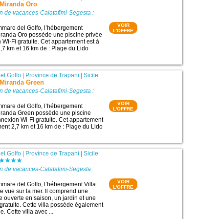
Miranda Oro
n de vacances-Calatafimi-Segesta :
VOIR
mmare del Golfo, l’hébergement
L'OFFRE
randa Oro possède une piscine privée
 Wi-Fi gratuite. Cet appartement est à
,7 km et 16 km de : Plage du Lido
.
el Golfo
|
Province de Trapani
|
Sicile
Miranda Green
n de vacances-Calatafimi-Segesta :
VOIR
mmare del Golfo, l’hébergement
L'OFFRE
randa Green possède une piscine
nnexion Wi-Fi gratuite. Cet appartement
ment 2,7 km et 16 km de : Plage du Lido
.
el Golfo
|
Province de Trapani
|
Sicile
n de vacances-Calatafimi-Segesta :
VOIR
mmare del Golfo, l’hébergement Villa
L'OFFRE
ne vue sur la mer. Il comprend une
e ouverte en saison, un jardin et une
gratuite. Cette villa possède également
. Cette villa avec ...