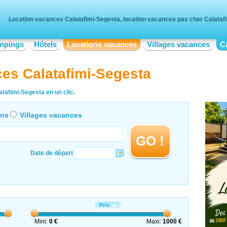
Location vacances Calatafimi-Segesta, location vacances pas cher Calataf
mpings
Hôtels
Locations vacances
Villages vacances
C
es Calatafimi-Segesta
tafimi-Segesta en un clic.
ons
Villages vacances
GO !
Date de départ
Prix
Mini:
0 €
Maxi:
1000 €