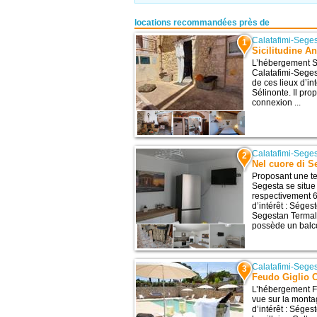
locations recommandées près de
Calatafimi-Sege
1
Sicilitudine A
L’hébergement Si
Calatafimi-Seges
de ces lieux d’in
Sélinonte. Il pr
connexion ...
Calatafimi-Sege
2
Nel cuore di S
Proposant une te
Segesta se situe
respectivement 6
d’intérêt : Séges
Segestan Termal
possède un balco
Calatafimi-Sege
3
Feudo Giglio 
L’hébergement F
vue sur la monta
d’intérêt : Séges