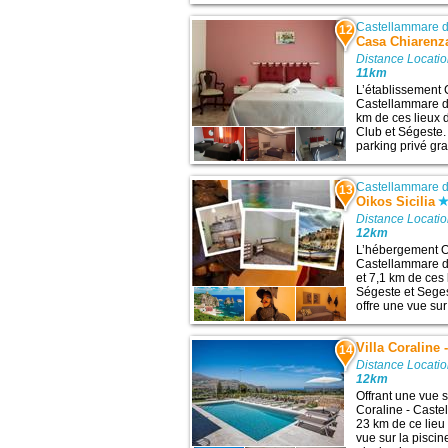
Castellammare d
12
Casa Chiarenz
Distance Locatio
11km
L’établissement 
Castellammare de
km de ces lieux 
Club et Ségeste. 
parking privé gra
Castellammare d
13
Oikos Sicilia
Distance Locatio
12km
L’hébergement Oi
Castellammare de
et 7,1 km de ces 
Ségeste et Sege
offre une vue sur 
Villa Coraline
14
Distance Locatio
12km
Offrant une vue s
Coraline - Caste
23 km de ce lieu 
vue sur la pisci