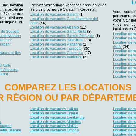
L
 une location
Trouvez votre village vacances dans les villes
nt à proximité
les plus proches de Calatafimi-Segesta :
Vous souhai
lier ? Comparez
Location de vacances Salemi
(1)
particulière 
 de la distance
Location de vacances Castellammare del
votre futur li
ristiques ci-
Golfo
(54)
villes qui c
Location de vacances Alcamo
(11)
locations en 
e de Ségeste
Location de vacances Santa Ninfa
(3)
Location de 
astelvetrano
Location de vacances Buseto Palizzolo
(1)
Location de 
artinico
Location de vacances Balestrate
(38)
Location de 
rapani
Location de vacances Partanna
(2)
Golfo
(54)
Location de vacances Trappeto
(35)
Location de 
apani et Iles
Location de vacances Custonaci
(17)
Location de v
Location de vacances Valderice
(6)
Location de 
Location de 
l Vallo
Location de 
li Albanesi
Location de 
arini
Location de v
COMPAREZ LES LOCATIONS
R RÉGION OU PAR DÉPARTEM
Location de vacances Latium
Location de 
Location de vacances Ligurie
Location de v
Location de vacances Lombardie
Location de 
e
Location de vacances Marches
Location de v
Romagne
Location de vacances Molise
Location de 
étie julienne
Location de vacances Ombrie
Location de v
Location de v