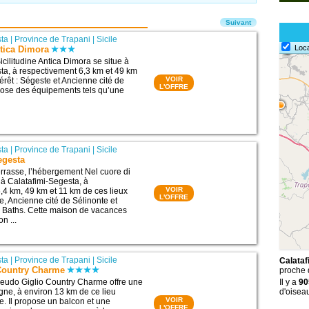
Suivant
sta
|
Province de Trapani
|
Sicile
Loc
ntica Dimora
cilitudine Antica Dimora se situe à
ta, à respectivement 6,3 km et 49 km
VOIR
térêt : Ségeste et Ancienne cité de
L'OFFRE
opose des équipements tels qu’une
sta
|
Province de Trapani
|
Sicile
egesta
rrasse, l’hébergement Nel cuore di
 à Calatafimi-Segesta, à
VOIR
,4 km, 49 km et 11 km de ces lieux
L'OFFRE
te, Ancienne cité de Sélinonte et
 Baths. Cette maison de vacances
n ...
sta
|
Province de Trapani
|
Sicile
Calataf
Country Charme
proche
eudo Giglio Country Charme offre une
Il y a
90
gne, à environ 13 km de ce lieu
d'oisea
VOIR
te. Il propose un balcon et une
L'OFFRE