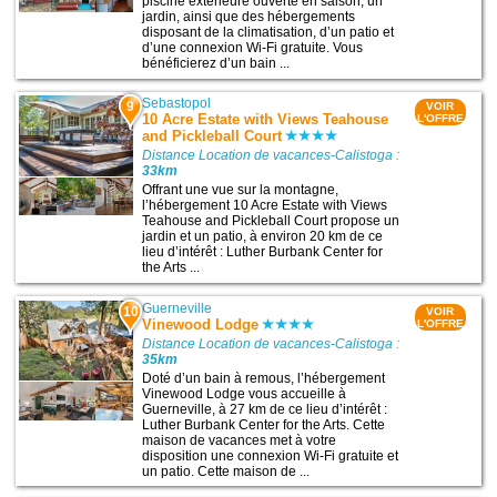
piscine extérieure ouverte en saison, un
jardin, ainsi que des hébergements
disposant de la climatisation, d’un patio et
d’une connexion Wi-Fi gratuite. Vous
bénéficierez d’un bain ...
Sebastopol
9
VOIR
10 Acre Estate with Views Teahouse
L'OFFRE
and Pickleball Court
Distance Location de vacances-Calistoga :
33km
Offrant une vue sur la montagne,
l’hébergement 10 Acre Estate with Views
Teahouse and Pickleball Court propose un
jardin et un patio, à environ 20 km de ce
lieu d’intérêt : Luther Burbank Center for
the Arts ...
Guerneville
10
VOIR
Vinewood Lodge
L'OFFRE
Distance Location de vacances-Calistoga :
35km
Doté d’un bain à remous, l’hébergement
Vinewood Lodge vous accueille à
Guerneville, à 27 km de ce lieu d’intérêt :
Luther Burbank Center for the Arts. Cette
maison de vacances met à votre
disposition une connexion Wi-Fi gratuite et
un patio. Cette maison de ...