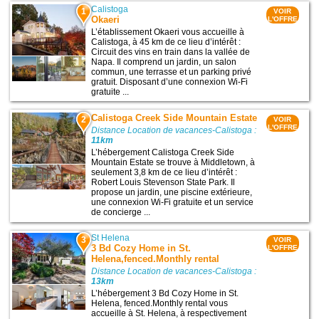
Calistoga
1
VOIR
Okaeri
L'OFFRE
L’établissement Okaeri vous accueille à
Calistoga, à 45 km de ce lieu d’intérêt :
Circuit des vins en train dans la vallée de
Napa. Il comprend un jardin, un salon
commun, une terrasse et un parking privé
gratuit. Disposant d’une connexion Wi-Fi
gratuite ...
Calistoga Creek Side Mountain Estate
2
VOIR
L'OFFRE
Distance Location de vacances-Calistoga :
11km
L’hébergement Calistoga Creek Side
Mountain Estate se trouve à Middletown, à
seulement 3,8 km de ce lieu d’intérêt :
Robert Louis Stevenson State Park. Il
propose un jardin, une piscine extérieure,
une connexion Wi-Fi gratuite et un service
de concierge ...
St Helena
3
VOIR
3 Bd Cozy Home in St.
L'OFFRE
Helena,fenced.Monthly rental
Distance Location de vacances-Calistoga :
13km
L’hébergement 3 Bd Cozy Home in St.
Helena, fenced.Monthly rental vous
accueille à St. Helena, à respectivement