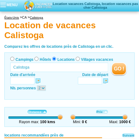
Location vacances Calistoga, location vacances pas
MENU
cher Calistoga
Campings
CA
États-Unis
Calistoga
Hôtels
Location de vacances
Locations vacances
Calistoga
Villages vacances
Comparez les offres de locations près de Calistoga en un clic.
Campings
Hôtels
Locations
Villages vacances
GO !
Date d'arrivée
Date de départ
Nb. personnes
Distance
Prix
Rayon max:
100 kms
Mini:
0 €
Maxi:
1000 €
locations recommandées près de
Suivant