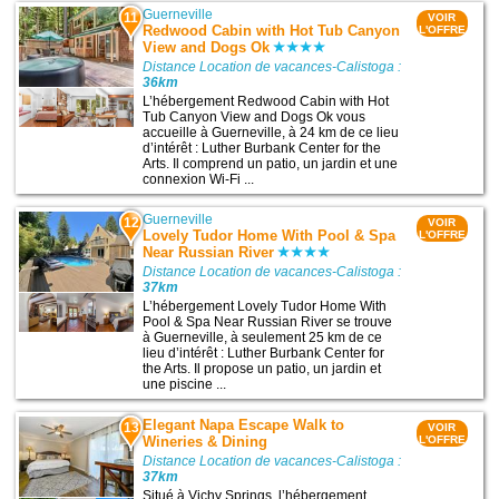
Guerneville
11
VOIR
Redwood Cabin with Hot Tub Canyon
L'OFFRE
View and Dogs Ok
Distance Location de vacances-Calistoga :
36km
L’hébergement Redwood Cabin with Hot
Tub Canyon View and Dogs Ok vous
accueille à Guerneville, à 24 km de ce lieu
d’intérêt : Luther Burbank Center for the
Arts. Il comprend un patio, un jardin et une
connexion Wi-Fi ...
Guerneville
12
VOIR
Lovely Tudor Home With Pool & Spa
L'OFFRE
Near Russian River
Distance Location de vacances-Calistoga :
37km
L’hébergement Lovely Tudor Home With
Pool & Spa Near Russian River se trouve
à Guerneville, à seulement 25 km de ce
lieu d’intérêt : Luther Burbank Center for
the Arts. Il propose un patio, un jardin et
une piscine ...
Elegant Napa Escape Walk to
13
VOIR
Wineries & Dining
L'OFFRE
Distance Location de vacances-Calistoga :
37km
Situé à Vichy Springs, l’hébergement