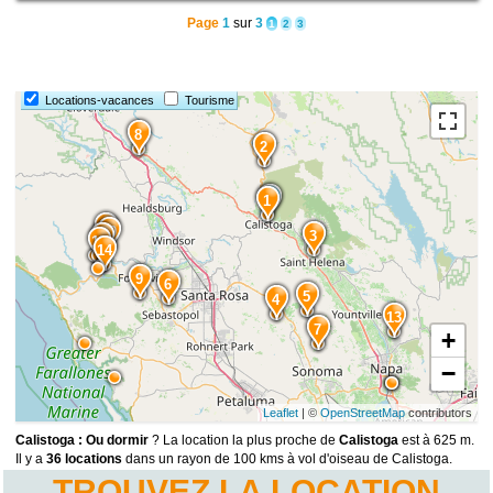
Page
1
sur
3
1
2
3
Locations-vacances
Tourisme
8
2
1
11
10
3
12
15
14
9
6
5
4
13
7
+
−
Leaflet
| ©
OpenStreetMap
contributors
Calistoga : Ou dormir
? La location la plus proche de
Calistoga
est à 625 m.
Il y a
36 locations
dans un rayon de 100 kms à vol d'oiseau de Calistoga.
TROUVEZ LA LOCATION