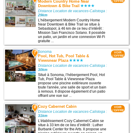
Modern Country Home Near
L'OFFRE
Downtown & Bike Trail
Distance Location de vacances-Calistoga :
29km
L’hébergement Modern Country Home
Near Downtown & Bike Trail se situe à
Sebastopol, à 46 km de ce lieu d’intérêt :
Mission San Francisco Solano. Il possède
un patio, un jardin et une connexion Wi-Fi
gratuite ...
Sonoma
7
VOIR
Pool, Hot Tub, Pool Table &
L'OFFRE
Viewsnear Plaza
Distance Location de vacances-Calistoga :
30km
Situé à Sonoma, l’hébergement Pool, Hot
Tub, Pool Table & Viewsnear Plaza
propose une piscine extérieure ouverte
toute l'année, une salle de sport et un bain
à remous. Il dispose également d’un patio
offrant une vue sur ...
Cozy Cabernet Cabin
8
VOIR
L'OFFRE
Distance Location de vacances-Calistoga :
31km
L’établissement Cozy Cabernet Cabin se
situe à 33 km de ce lieu d’intérêt : Luther
Burbank Center for the Arts. Il propose une