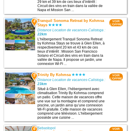
29 km et 39 km de ces lieux d’intérêt :
Circuit des vins en train dans la vallée de
Napa et Mission San ...
Tranquil Sonoma Retreat by Kohmsa
4
VOIR
Stays
L'OFFRE
Distance Location de vacances-Calistoga :
22km
L’hébergement Tranquil Sonoma Retreat
by Kohmsa Stays se trouve à Glen Ellen, à
respectivement 20 km et 43 km de ces
lieux d’intérêt : Mission San Francisco
Solano et Circuit des vins en train dans la
vallée de Napa. Il propose un jardin, une
connexion Wi-Fi ...
Trinity By Kohmsa
5
VOIR
L'OFFRE
Distance Location de vacances-Calistoga :
23km
Situé à Glen Ellen, l’hébergement avec
climatisation Trinity By Kohmsa comprend
un patio. Cette maison de vacances offre
une vue sur la montagne et comprend une
piscine, un jardin ainsi qu’une connexion
Wi-Fi gratuite. Cette maison de vacances
comprend une télévision. L’hébergement
possède une cuisine ...
Sebastopol
6
VOIR