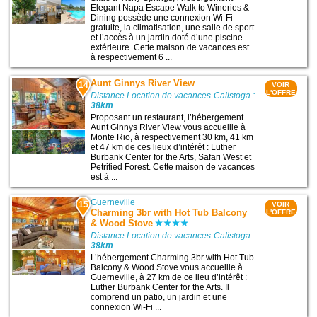
Elegant Napa Escape Walk to Wineries &
Dining possède une connexion Wi-Fi
gratuite, la climatisation, une salle de sport
et l’accès à un jardin doté d’une piscine
extérieure. Cette maison de vacances est
à respectivement 6 ...
Aunt Ginnys River View
14
VOIR
L'OFFRE
Distance Location de vacances-Calistoga :
38km
Proposant un restaurant, l’hébergement
Aunt Ginnys River View vous accueille à
Monte Rio, à respectivement 30 km, 41 km
et 47 km de ces lieux d’intérêt : Luther
Burbank Center for the Arts, Safari West et
Petrified Forest. Cette maison de vacances
est à ...
Guerneville
15
VOIR
Charming 3br with Hot Tub Balcony
L'OFFRE
& Wood Stove
Distance Location de vacances-Calistoga :
38km
L’hébergement Charming 3br with Hot Tub
Balcony & Wood Stove vous accueille à
Guerneville, à 27 km de ce lieu d’intérêt :
Luther Burbank Center for the Arts. Il
comprend un patio, un jardin et une
connexion Wi-Fi ...