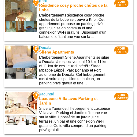
Kribi
7
VOIR
Résidence cosy proche chûtes de la
L'OFFRE
Lobe
L’hébergement Résidence cosy proche
chûtes de la Lobe se trouve à Kribi. Cet
appartement propose un parking privé
gratuit, un salon commun et une
connexion Wi-Fi gratuite. Disposant d’un
balcon et offrant une vue sur la ...
Douala
8
VOIR
Silene Apartments
L'OFFRE
L’hébergement Silene Apartments se situe
à Douala, à respectivement 10 km, 11 km
et 11 km de ces lieux d’intérêt : Stade
Mbappé Léppé, Parc Bonanjo et Port
autonome de Douala. Cet hébergement
met à votre disposition un balcon, un
parking privé gratuit et une ...
Yaoundé
9
VOIR
Luxueuse Villa avec Parking et
L'OFFRE
Jardin
Situé à Yaoundé, l’hébergement Luxueuse
Villa avec Parking et Jardin offre une vue
sur la ville. Il possède un jardin, une
terrasse, un bar et une connexion Wi-Fi
gratuite. Cette villa comprend un parking
privé gratuit ...