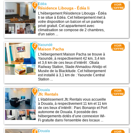
Edéa
1
VOIR
Résidence Libouga - Édéa Ii
L'OFFRE
L’hébergement Résidence Libouga - Édéa
Ii se situe à Edéa. Cet hébergement met à
votre disposition un balcon et un parking
privé gratuit. Cet appartement avec
climatisation se compose de 2 chambres,
d'un salon ...
Yaoundé
2
VOIR
Maison Pacha
L'OFFRE
L’hébergement Maison Pacha se trouve à
Yaoundé, à respectivement 42 km, 3,4 km
et 3,6 km de ces lieux d’intérêt : Obala
Railway Station, Stade Ahmadou-Ahidjo et
Musée de la Blackitude. Cet hébergement
est installé à 3,1 km de : Yaounde Central
Station ...
Douala
3
VOIR
Jfc Rentals
L'OFFRE
L’établissement Jfc Rentals vous accueille
à Douala, à respectivement 11 km et 11 km
de ces lieux d’intérêt : Parc Bonanjo et Port
autonome de Douala. Il possède des
hébergements dotés d’une connexion Wi-
Fi gratuite dans l'ensemble des locaux ...
Douala
4
VOIR