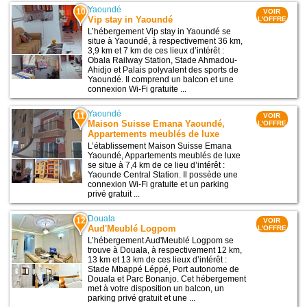
Yaoundé
10
VOIR
Vip stay in Yaoundé
L'OFFRE
L’hébergement Vip stay in Yaoundé se
situe à Yaoundé, à respectivement 36 km,
3,9 km et 7 km de ces lieux d’intérêt :
Obala Railway Station, Stade Ahmadou-
Ahidjo et Palais polyvalent des sports de
Yaoundé. Il comprend un balcon et une
connexion Wi-Fi gratuite ...
Yaoundé
11
VOIR
Maison Suisse Emana Yaoundé,
L'OFFRE
Appartements meublés de luxe
L’établissement Maison Suisse Emana
Yaoundé, Appartements meublés de luxe
se situe à 7,4 km de ce lieu d’intérêt :
Yaounde Central Station. Il possède une
connexion Wi-Fi gratuite et un parking
privé gratuit ...
Douala
12
VOIR
Aud'Meublé Logpom
L'OFFRE
L’hébergement Aud'Meublé Logpom se
trouve à Douala, à respectivement 12 km,
13 km et 13 km de ces lieux d’intérêt :
Stade Mbappé Léppé, Port autonome de
Douala et Parc Bonanjo. Cet hébergement
met à votre disposition un balcon, un
parking privé gratuit et une ...