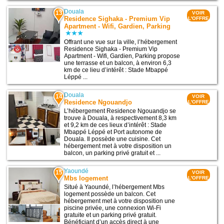
Douala
13
VOIR
Residence Sighaka - Premium Vip
L'OFFRE
Apartment - Wifi, Gardien, Parking
Offrant une vue sur la ville, l’hébergement
Residence Sighaka - Premium Vip
Apartment - Wifi, Gardien, Parking propose
une terrasse et un balcon, à environ 6,3
km de ce lieu d’intérêt : Stade Mbappé
Léppé ...
Douala
14
VOIR
Residence Ngouandjo
L'OFFRE
L’hébergement Residence Ngouandjo se
trouve à Douala, à respectivement 8,3 km
et 9,2 km de ces lieux d’intérêt : Stade
Mbappé Léppé et Port autonome de
Douala. Il possède une cuisine. Cet
hébergement met à votre disposition un
balcon, un parking privé gratuit et ...
Yaoundé
15
VOIR
Mbs logement
L'OFFRE
Situé à Yaoundé, l’hébergement Mbs
logement possède un balcon. Cet
hébergement met à votre disposition une
piscine privée, une connexion Wi-Fi
gratuite et un parking privé gratuit.
Bénéficiant d’un accès direct à une