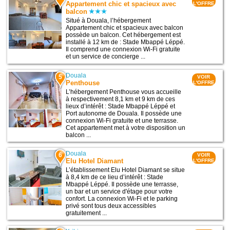
Appartement chic et spacieux avec
L'OFFRE
balcon
Situé à Douala, l’hébergement
Appartement chic et spacieux avec balcon
possède un balcon. Cet hébergement est
installé à 12 km de : Stade Mbappé Léppé.
Il comprend une connexion Wi-Fi gratuite
et un service de concierge ...
Douala
5
VOIR
Penthouse
L'OFFRE
L’hébergement Penthouse vous accueille
à respectivement 8,1 km et 9 km de ces
lieux d’intérêt : Stade Mbappé Léppé et
Port autonome de Douala. Il possède une
connexion Wi-Fi gratuite et une terrasse.
Cet appartement met à votre disposition un
balcon ...
Douala
6
VOIR
Elu Hotel Diamant
L'OFFRE
L’établissement Elu Hotel Diamant se situe
à 8,4 km de ce lieu d’intérêt : Stade
Mbappé Léppé. Il possède une terrasse,
un bar et un service d'étage pour votre
confort. La connexion Wi-Fi et le parking
privé sont tous deux accessibles
gratuitement ...