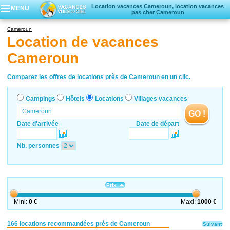
Location vacances Cameroun, location vacances
MENU
pas cher Cameroun
Campings
Cameroun
Hôtels
Location de vacances
Locations vacances
Cameroun
Villages vacances
Comparez les offres de locations près de Cameroun en un clic.
Campings
Hôtels
Locations
Villages vacances
GO !
Date d'arrivée
Date de départ
Nb. personnes
Prix
Mini:
0 €
Maxi:
1000 €
166 locations recommandées près de Cameroun
Suivant