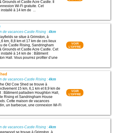
Grounds et Castle Acre Castle. Il
nexion Wi-Fi gratuite. Cet
installé à 14 km de ...
n de vacances-Castle Rising :
4km
yfields se situe à Grimston, à
,6 km, 8,8 km et 17 km de ces lieux
VOIR
eau de Castle Rising, Sandringham
L'OFFRE
Grounds et Castle Acre Castle. Cet
installé à 14 km de : Bâtiment
on Hall. Vous pourrez profiter d’une
Shed
n de vacances-Castle Rising :
4km
he Old Cow Shed se trouve à
ectivement 15 km, 6,1 km et 8,9 km de
VOIR
êt : Bâtiment palladien Houghton Hall,
L'OFFRE
le Rising et Sandringham House
ds. Cette maison de vacances
din, un barbecue, une connexion Wi-Fi
n de vacances-Castle Rising :
4km
eerwood se trouve à Grimston, à