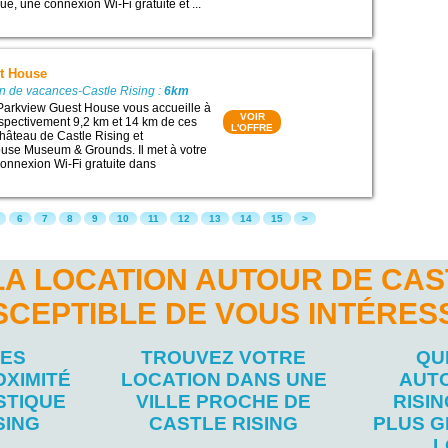
ue, une connexion Wi-Fi gratuite et ...
t House
n de vacances-Castle Rising :
6km
Parkview Guest House vous accueille à
VOIR
espectivement 9,2 km et 14 km de ces
L'OFFRE
 Château de Castle Rising et
se Museum & Grounds. Il met à votre
connexion Wi-Fi gratuite dans
6
7
8
9
10
11
12
13
14
15
>
A LOCATION AUTOUR DE CAS
SCEPTIBLE DE VOUS INTÉRES
LES
TROUVEZ VOTRE
QU
OXIMITÉ
LOCATION DANS UNE
AUT
STIQUE
VILLE PROCHE DE
RISI
SING
CASTLE RISING
PLUS G
L