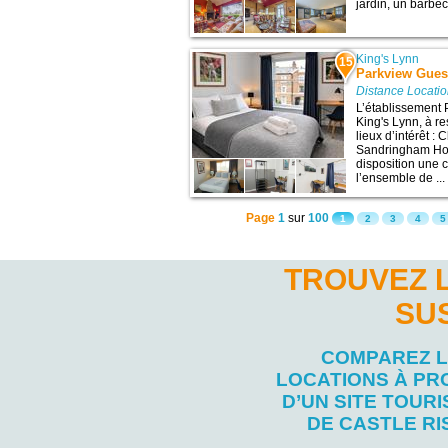
jardin, un barbec
King's Lynn
15
Parkview Gues
Distance Locatio
L’établissement 
King's Lynn, à r
lieux d’intérêt :
Sandringham Hou
disposition une 
l’ensemble de ...
Page
1
sur
100
1
2
3
4
5
TROUVEZ L
SU
COMPAREZ 
LOCATIONS À PR
D’UN SITE TOURI
DE CASTLE RI