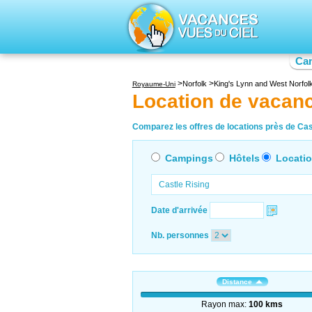
Ca
Norfolk
King's Lynn and West Norfol
Royaume-Uni
Location de vacanc
Comparez les offres de locations près de Cast
Campings
Hôtels
Locati
Date d'arrivée
Nb. personnes
Distance
Rayon max:
100 kms