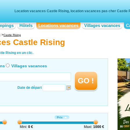
Location vacances Castle Rising, location vacances pas cher Castle 
mpings
Hôtels
Locations vacances
Villages vacances
C
k
Castle Rising
es Castle Rising
le Rising en un clic.
ons
Villages vacances
GO !
Date de départ
Prix
Mini:
0 €
Maxi:
1000 €