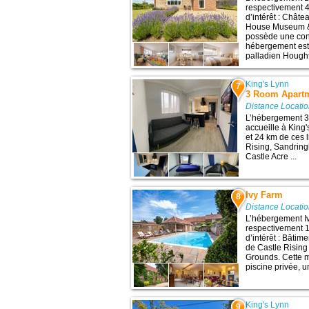
respectivement 4
d’intérêt : Chât
House Museum & 
possède une conn
hébergement est 
palladien Hought
King's Lynn
7
3 Room Apartm
Distance Locatio
L’hébergement 3
accueille à King
et 24 km de ces l
Rising, Sandri
Castle Acre ...
Ivy Farm
8
Distance Locatio
L’hébergement Iv
respectivement 1
d’intérêt : Bâti
de Castle Risin
Grounds. Cette 
piscine privée, u
King's Lynn
9