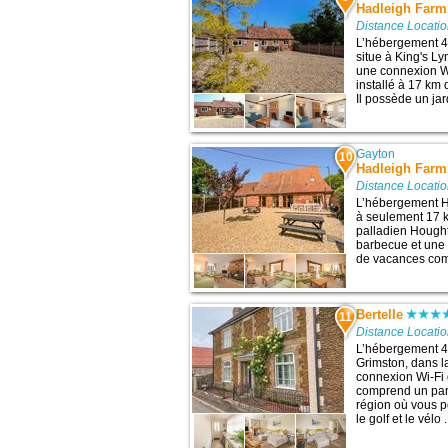
Hadleigh Farm
Distance Locatio
L’hébergement 4
situe à King's Ly
une connexion Wi
installé à 17 km
Il possède un jard
Gayton
10
Hadleigh Farm
Distance Locatio
L’hébergement H
à seulement 17 km
palladien Houghto
barbecue et une 
de vacances compr
Bertelle
11
Distance Locatio
L’hébergement 4 
Grimston, dans l
connexion Wi-Fi 
comprend un park
région où vous po
le golf et le vélo .