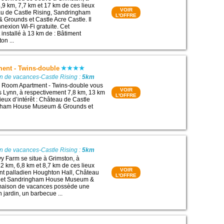
,9 km, 7,7 km et 17 km de ces lieux
VOIR
eau de Castle Rising, Sandringham
L'OFFRE
Grounds et Castle Acre Castle. Il
exion Wi-Fi gratuite. Cet
installé à 13 km de : Bâtiment
on ...
ent - Twins-double
n de vacances-Castle Rising :
5km
 Room Apartment - Twins-double vous
VOIR
's Lynn, à respectivement 7,8 km, 13 km
L'OFFRE
ieux d’intérêt : Château de Castle
ngham House Museum & Grounds et
n de vacances-Castle Rising :
5km
y Farm se situe à Grimston, à
2 km, 6,8 km et 8,7 km de ces lieux
VOIR
ment palladien Houghton Hall, Château
L'OFFRE
g et Sandringham House Museum &
maison de vacances possède une
n jardin, un barbecue ...