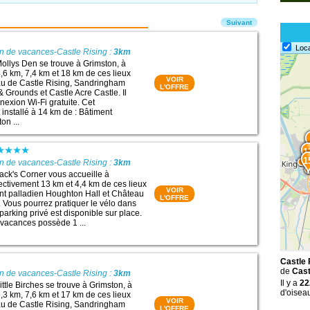
Suivant
Loc
n de vacances-Castle Rising :
3km
llys Den se trouve à Grimston, à
,6 km, 7,4 km et 18 km de ces lieux
VOIR
eau de Castle Rising, Sandringham
L'OFFRE
Grounds et Castle Acre Castle. Il
exion Wi-Fi gratuite. Cet
installé à 14 km de : Bâtiment
on ...
1
1
n de vacances-Castle Rising :
3km
ck's Corner vous accueille à
ectivement 13 km et 4,4 km de ces lieux
VOIR
ment palladien Houghton Hall et Château
L'OFFRE
. Vous pourrez pratiquer le vélo dans
parking privé est disponible sur place.
vacances possède 1 ...
Castle 
de
Cast
n de vacances-Castle Rising :
3km
Il y a
22
ttle Birches se trouve à Grimston, à
d'oisea
,3 km, 7,6 km et 17 km de ces lieux
VOIR
eau de Castle Rising, Sandringham
L'OFFRE