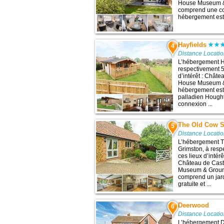
House Museum & 
comprend une con
hébergement est 
Hayfields
4
Distance Locatio
L’hébergement Ha
respectivement 5
d’intérêt : Chât
House Museum & 
hébergement est 
palladien Hought
connexion ...
The Old Cow 
5
Distance Locatio
L’hébergement T
Grimston, à resp
ces lieux d’intér
Château de Cast
Museum & Groun
comprend un jar
gratuite et ...
Deerwood
6
Distance Locatio
L’hébergement D