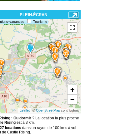
PLEIN-ÉCRAN
ations-vacances
Tourisme
6
2
1
14
3
4
8
12
11
5
7
3
10
9
5
+
−
Leaflet
| ©
OpenStreetMap
contributors
Rising : Ou dormir
? La location la plus proche
le Rising
est à 3 km.
27 locations
dans un rayon de 100 kms à vol
u de Castle Rising.