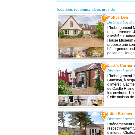
locations recommandées près de
Mollys Den
1
Distance Locatio
L’hébergement Mo
respectivement 4
d’intérêt : Chât
House Museum & 
propose une conn
hébergement est 
palladien Hought
Jack's Corner
2
Distance Locatio
L’hébergement Ja
Grimston, à resp
d’intérêt : Bâti
de Castle Rising
les environs. Un 
Cette maison de 
Little Birches
3
Distance Locatio
L’hébergement Li
respectivement 5
d’intérêt : Chât