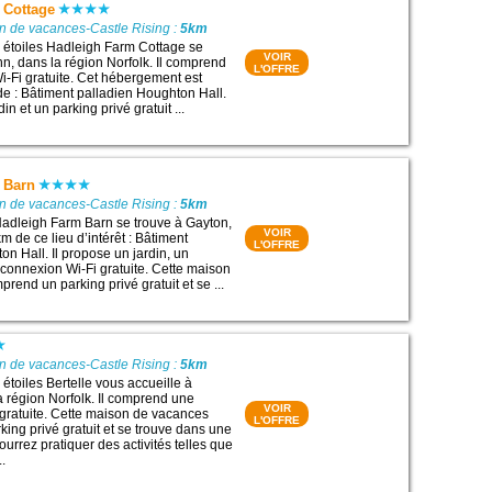
 Cottage
n de vacances-Castle Rising :
5km
 étoiles Hadleigh Farm Cottage se
VOIR
nn, dans la région Norfolk. Il comprend
L'OFFRE
-Fi gratuite. Cet hébergement est
 de : Bâtiment palladien Houghton Hall.
in et un parking privé gratuit ...
 Barn
n de vacances-Castle Rising :
5km
adleigh Farm Barn se trouve à Gayton,
VOIR
 de ce lieu d’intérêt : Bâtiment
L'OFFRE
n Hall. Il propose un jardin, un
connexion Wi-Fi gratuite. Cette maison
end un parking privé gratuit et se ...
n de vacances-Castle Rising :
5km
étoiles Bertelle vous accueille à
a région Norfolk. Il comprend une
VOIR
gratuite. Cette maison de vacances
L'OFFRE
ing privé gratuit et se trouve dans une
urrez pratiquer des activités telles que
..