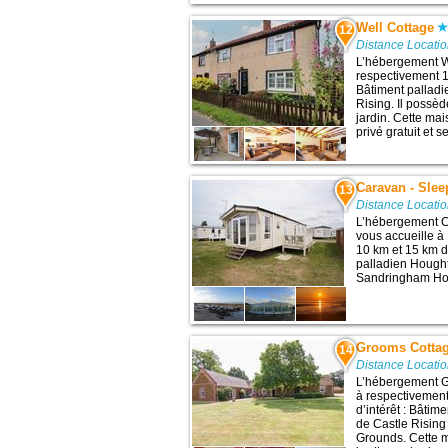
Well Cottage
12
Distance Locatio
L’hébergement We
respectivement 13
Bâtiment palladi
Rising. Il possè
jardin. Cette ma
privé gratuit et 
Caravan - Slee
13
Distance Locatio
L’hébergement Ca
vous accueille à
10 km et 15 km de
palladien Hought
Sandringham Ho
Grooms Cotta
14
Distance Locatio
L’hébergement G
à respectivement
d’intérêt : Bâti
de Castle Risin
Grounds. Cette 