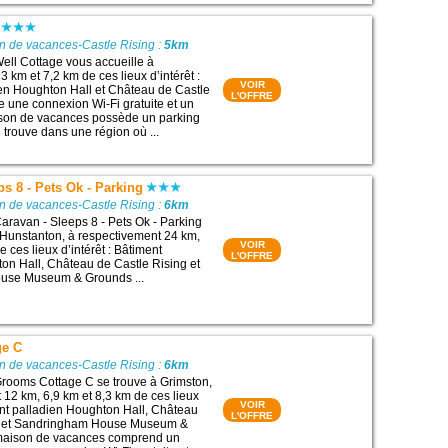
n de vacances-Castle Rising :
5km
ll Cottage vous accueille à
 km et 7,2 km de ces lieux d’intérêt :
VOIR
en Houghton Hall et Château de Castle
L'OFFRE
de une connexion Wi-Fi gratuite et un
ison de vacances possède un parking
se trouve dans une région où ...
ps 8 - Pets Ok - Parking
n de vacances-Castle Rising :
6km
ravan - Sleeps 8 - Pets Ok - Parking
 Hunstanton, à respectivement 24 km,
VOIR
 ces lieux d’intérêt : Bâtiment
L'OFFRE
on Hall, Château de Castle Rising et
use Museum & Grounds ...
ge C
n de vacances-Castle Rising :
6km
rooms Cottage C se trouve à Grimston,
 12 km, 6,9 km et 8,3 km de ces lieux
VOIR
ment palladien Houghton Hall, Château
L'OFFRE
g et Sandringham House Museum &
maison de vacances comprend un