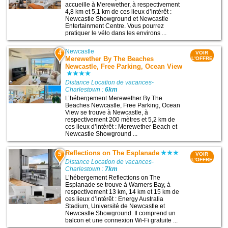
accueille à Merewether, à respectivement
4,8 km et 5,1 km de ces lieux d’intérêt :
Newcastle Showground et Newcastle
Entertainment Centre. Vous pourrez
pratiquer le vélo dans les environs ...
Newcastle
4
VOIR
Merewether By The Beaches
L'OFFRE
Newcastle, Free Parking, Ocean View
Distance Location de vacances-
Charlestown :
6km
L’hébergement Merewether By The
Beaches Newcastle, Free Parking, Ocean
View se trouve à Newcastle, à
respectivement 200 mètres et 5,2 km de
ces lieux d’intérêt : Merewether Beach et
Newcastle Showground ...
Reflections on The Esplanade
5
VOIR
L'OFFRE
Distance Location de vacances-
Charlestown :
7km
L’hébergement Reflections on The
Esplanade se trouve à Warners Bay, à
respectivement 13 km, 14 km et 15 km de
ces lieux d’intérêt : Energy Australia
Stadium, Université de Newcastle et
Newcastle Showground. Il comprend un
balcon et une connexion Wi-Fi gratuite ...