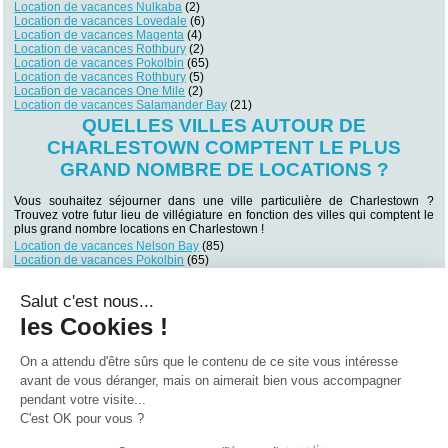
Location de vacances Nulkaba
(2)
Location de vacances Lovedale
(6)
Location de vacances Magenta
(4)
Location de vacances Rothbury
(2)
Location de vacances Pokolbin
(65)
Location de vacances Rothbury
(5)
Location de vacances One Mile
(2)
Location de vacances Salamander Bay
(21)
QUELLES VILLES AUTOUR DE
CHARLESTOWN COMPTENT LE PLUS
GRAND NOMBRE DE LOCATIONS ?
Vous souhaitez séjourner dans une ville particulière de Charlestown ?
Trouvez votre futur lieu de villégiature en fonction des villes qui comptent le
plus grand nombre locations en Charlestown !
Location de vacances Nelson Bay
(85)
Location de vacances Pokolbin
(65)
Location de vacances Shoal Bay
(26)
Location de vacances Shoal Bay
(22)
Salut c'est nous...
Location de vacances Salamander Bay
(21)
Location de vacances Terrigal
(14)
les Cookies !
Location de vacances Corlette
(12)
Location de vacances Corlette
(11)
Location de vacances Pokolbin
(10)
On a attendu d'être sûrs que le contenu de ce site vous intéresse
Location de vacances Terrigal
(10)
avant de vous déranger, mais on aimerait bien vous accompagner
pendant votre visite...
Qui sommes nous ?
|
Contactez-nous
|
Nos partenaires
C'est OK pour vous ?
Campings
Hôtels
Locations vacances
Villages vacances
Guides