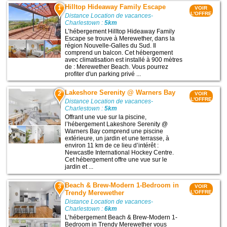
Hilltop Hideaway Family Escape
1
VOIR
L'OFFRE
Distance Location de vacances-
Charlestown :
5km
L’hébergement Hilltop Hideaway Family
Escape se trouve à Merewether, dans la
région Nouvelle-Galles du Sud. Il
comprend un balcon. Cet hébergement
avec climatisation est installé à 900 mètres
de : Merewether Beach. Vous pourrez
profiter d'un parking privé ...
Lakeshore Serenity @ Warners Bay
2
VOIR
L'OFFRE
Distance Location de vacances-
Charlestown :
5km
Offrant une vue sur la piscine,
l’hébergement Lakeshore Serenity @
Warners Bay comprend une piscine
extérieure, un jardin et une terrasse, à
environ 11 km de ce lieu d’intérêt :
Newcastle International Hockey Centre.
Cet hébergement offre une vue sur le
jardin et ...
Beach & Brew-Modern 1-Bedroom in
3
VOIR
Trendy Merewether
L'OFFRE
Distance Location de vacances-
Charlestown :
6km
L’hébergement Beach & Brew-Modern 1-
Bedroom in Trendy Merewether vous