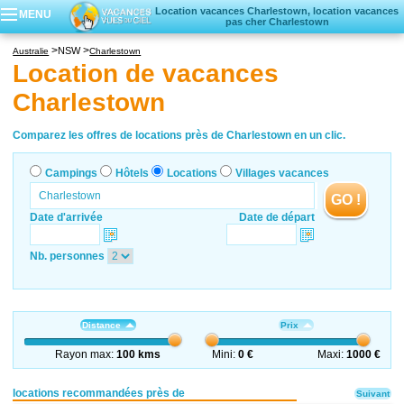
Location vacances Charlestown, location vacances
MENU
pas cher Charlestown
Campings
NSW
Australie
Charlestown
Hôtels
Location de vacances
Locations vacances
Charlestown
Villages vacances
Comparez les offres de locations près de Charlestown en un clic.
Campings
Hôtels
Locations
Villages vacances
GO !
Date d'arrivée
Date de départ
Nb. personnes
Distance
Prix
Rayon max:
100 kms
Mini:
0 €
Maxi:
1000 €
locations recommandées près de
Suivant