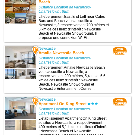
Beach
Distance Location de vacances-
Charlestown :
9km
L’hébergement East End Loft near Cafes
Bars and Beach vous accueille à
Newcastle, à respectivement 700 mètres et
5 km de ces lieux d’intérêt : Newcastle
Beach et Newcastle Showground. Il
propose une connexion Wi-Fi ...
Newcastle
14
VOIR
Amalie Newcastle Beach
L'OFFRE
Distance Location de vacances-
Charlestown :
9km
L’hébergement Amalie Newcastle Beach
vous accueille à Newcastle, à
respectivement 200 mètres, 5,4 km et 5,6
km de ces lieux d’intérêt : Newcastle
Beach, Newcastle Showground et
Newcastle Entertainment Centre ...
Newcastle
15
VOIR
Apartment On King Street
L'OFFRE
Distance Location de vacances-
Charlestown :
9km
L’établissement Apartment On King Street
se situe à Newcastle, à respectivement
400 mètres et 5,1 km de ces lieux d’intérêt
: Newcastle Beach et Newcastle