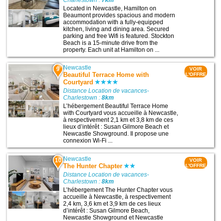
Charlestown :
7km
Located in Newcastle, Hamilton on
Beaumont provides spacious and modern
accommodation with a fully-equipped
kitchen, living and dining area. Secured
parking and free Wifi is featured. Stockton
Beach is a 15-minute drive from the
property. Each unit at Hamilton on ...
Newcastle
9
VOIR
Beautiful Terrace Home with
L'OFFRE
Courtyard
Distance Location de vacances-
Charlestown :
8km
L’hébergement Beautiful Terrace Home
with Courtyard vous accueille à Newcastle,
à respectivement 2,1 km et 3,8 km de ces
lieux d’intérêt : Susan Gilmore Beach et
Newcastle Showground. Il propose une
connexion Wi-Fi ...
Newcastle
10
VOIR
The Hunter Chapter
L'OFFRE
Distance Location de vacances-
Charlestown :
8km
L’hébergement The Hunter Chapter vous
accueille à Newcastle, à respectivement
2,4 km, 3,6 km et 3,9 km de ces lieux
d’intérêt : Susan Gilmore Beach,
Newcastle Showground et Newcastle