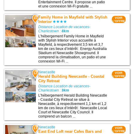
Entertainment Centre. Il propose un patio
et une connexion Wi-Fi gratuite ...
Family Home in Mayfield with Stylish
11
VOIR
Interior
L'OFFRE
Distance Location de vacances-
Charlestown :
8km
L’hébergement Family Home in Mayfield
with Stylish Interior vous accueille à
Mayfield, à respectivement 3,5 km et 3,7
km de ces lieux d’intérêt : Energy Australia
Stadium et Newcastle Showground. Il
comprend la climatisation, un patio et une
connexion Wi-Fi ...
Newcastle
12
VOIR
Herald Building Newcastle - Coastal
L'OFFRE
City Retreat
Distance Location de vacances-
Charlestown :
9km
L’hébergement Herald Building Newcastle
- Coastal City Retreat se situe à
Newcastle, à respectivement 1,1 km et 1,2
km de ces lieux d’intérêt : Newcastle Local
Court et Newcastle City Council. Il
comprend un balcon ...
Newcastle
13
VOIR
East End Loft near Cafes Bars and
L'OFFRE