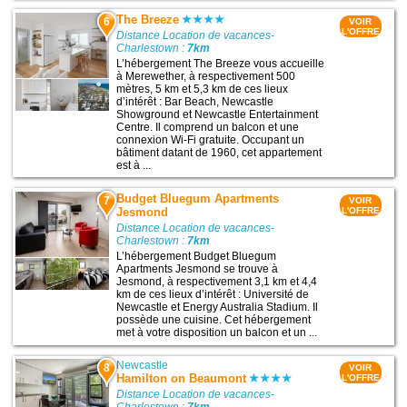
The Breeze
6
VOIR
L'OFFRE
Distance Location de vacances-
Charlestown :
7km
L’hébergement The Breeze vous accueille
à Merewether, à respectivement 500
mètres, 5 km et 5,3 km de ces lieux
d’intérêt : Bar Beach, Newcastle
Showground et Newcastle Entertainment
Centre. Il comprend un balcon et une
connexion Wi-Fi gratuite. Occupant un
bâtiment datant de 1960, cet appartement
est à ...
Budget Bluegum Apartments
7
VOIR
Jesmond
L'OFFRE
Distance Location de vacances-
Charlestown :
7km
L’hébergement Budget Bluegum
Apartments Jesmond se trouve à
Jesmond, à respectivement 3,1 km et 4,4
km de ces lieux d’intérêt : Université de
Newcastle et Energy Australia Stadium. Il
possède une cuisine. Cet hébergement
met à votre disposition un balcon et un ...
Newcastle
8
VOIR
Hamilton on Beaumont
L'OFFRE
Distance Location de vacances-