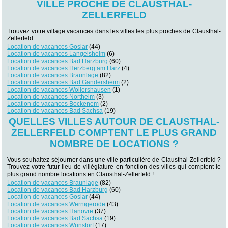
VILLE PROCHE DE CLAUSTHAL-
ZELLERFELD
Trouvez votre village vacances dans les villes les plus proches de Clausthal-
Zellerfeld :
Location de vacances Goslar
(44)
Location de vacances Langelsheim
(6)
Location de vacances Bad Harzburg
(60)
Location de vacances Herzberg am Harz
(4)
Location de vacances Braunlage
(82)
Location de vacances Bad Gandersheim
(2)
Location de vacances Wollershausen
(1)
Location de vacances Northeim
(3)
Location de vacances Bockenem
(2)
Location de vacances Bad Sachsa
(19)
QUELLES VILLES AUTOUR DE CLAUSTHAL-
ZELLERFELD COMPTENT LE PLUS GRAND
NOMBRE DE LOCATIONS ?
Vous souhaitez séjourner dans une ville particulière de Clausthal-Zellerfeld ?
Trouvez votre futur lieu de villégiature en fonction des villes qui comptent le
plus grand nombre locations en Clausthal-Zellerfeld !
Location de vacances Braunlage
(82)
Location de vacances Bad Harzburg
(60)
Location de vacances Goslar
(44)
Location de vacances Wernigerode
(43)
Location de vacances Hanovre
(37)
Location de vacances Bad Sachsa
(19)
Location de vacances Wunstorf
(17)