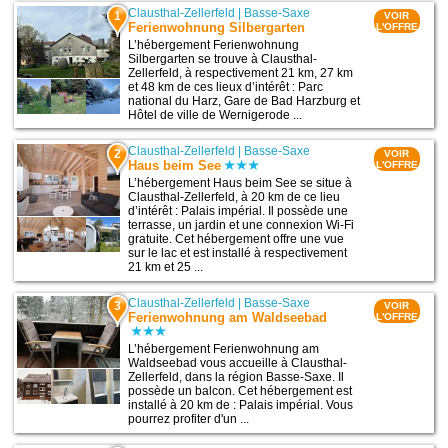
Clausthal-Zellerfeld
|
Basse-Saxe
1
VOIR
Ferienwohnung Silbergarten
L'OFFRE
L’hébergement Ferienwohnung
Silbergarten se trouve à Clausthal-
Zellerfeld, à respectivement 21 km, 27 km
et 48 km de ces lieux d’intérêt : Parc
national du Harz, Gare de Bad Harzburg et
Hôtel de ville de Wernigerode ...
Clausthal-Zellerfeld
|
Basse-Saxe
2
VOIR
Haus beim See
L'OFFRE
L’hébergement Haus beim See se situe à
Clausthal-Zellerfeld, à 20 km de ce lieu
d’intérêt : Palais impérial. Il possède une
terrasse, un jardin et une connexion Wi-Fi
gratuite. Cet hébergement offre une vue
sur le lac et est installé à respectivement
21 km et 25 ...
Clausthal-Zellerfeld
|
Basse-Saxe
3
VOIR
Ferienwohnung am Waldseebad
L'OFFRE
L’hébergement Ferienwohnung am
Waldseebad vous accueille à Clausthal-
Zellerfeld, dans la région Basse-Saxe. Il
possède un balcon. Cet hébergement est
installé à 20 km de : Palais impérial. Vous
pourrez profiter d'un ...