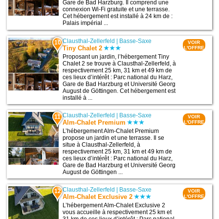
Gare de Bad Harzburg. Il comprend une
connexion Wi-Fi gratuite et une terrasse.
Cet hébergement est installé à 24 km de :
Palais impérial ...
Clausthal-Zellerfeld
|
Basse-Saxe
10
VOIR
Tiny Chalet 2
L'OFFRE
Proposant un jardin, l’hébergement Tiny
Chalet 2 se trouve à Clausthal-Zellerfeld, à
respectivement 25 km, 31 km et 49 km de
ces lieux d’intérêt : Parc national du Harz,
Gare de Bad Harzburg et Université Georg
August de Göttingen. Cet hébergement est
installé à ...
Clausthal-Zellerfeld
|
Basse-Saxe
11
VOIR
Alm-Chalet Premium
L'OFFRE
L’hébergement Alm-Chalet Premium
propose un jardin et une terrasse. Il se
situe à Clausthal-Zellerfeld, à
respectivement 25 km, 31 km et 49 km de
ces lieux d’intérêt : Parc national du Harz,
Gare de Bad Harzburg et Université Georg
August de Göttingen ...
Clausthal-Zellerfeld
|
Basse-Saxe
12
VOIR
Alm-Chalet Exclusive 2
L'OFFRE
L’hébergement Alm-Chalet Exclusive 2
vous accueille à respectivement 25 km et
31 km de ces lieux d’intérêt : Parc national