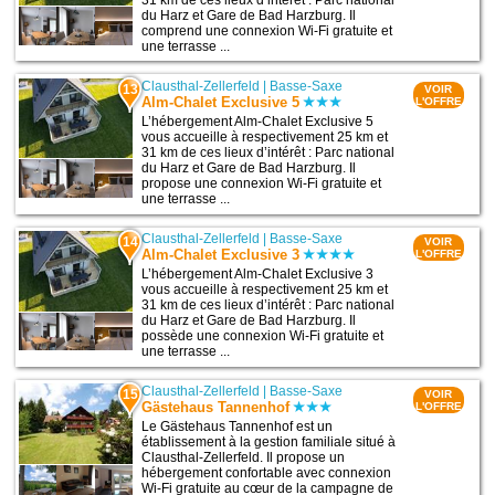
du Harz et Gare de Bad Harzburg. Il
comprend une connexion Wi-Fi gratuite et
une terrasse ...
Clausthal-Zellerfeld
|
Basse-Saxe
13
VOIR
Alm-Chalet Exclusive 5
L'OFFRE
L’hébergement Alm-Chalet Exclusive 5
vous accueille à respectivement 25 km et
31 km de ces lieux d’intérêt : Parc national
du Harz et Gare de Bad Harzburg. Il
propose une connexion Wi-Fi gratuite et
une terrasse ...
Clausthal-Zellerfeld
|
Basse-Saxe
14
VOIR
Alm-Chalet Exclusive 3
L'OFFRE
L’hébergement Alm-Chalet Exclusive 3
vous accueille à respectivement 25 km et
31 km de ces lieux d’intérêt : Parc national
du Harz et Gare de Bad Harzburg. Il
possède une connexion Wi-Fi gratuite et
une terrasse ...
Clausthal-Zellerfeld
|
Basse-Saxe
15
VOIR
Gästehaus Tannenhof
L'OFFRE
Le Gästehaus Tannenhof est un
établissement à la gestion familiale situé à
Clausthal-Zellerfeld. Il propose un
hébergement confortable avec connexion
Wi-Fi gratuite au cœur de la campagne de