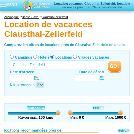
Location vacances Clausthal-Zellerfeld, location
MENU
vacances pas cher Clausthal-Zellerfeld
Campings
Allemagne
Basse-Saxe
Clausthal-Zellerfeld
Hôtels
Location de vacances
Locations vacances
Clausthal-Zellerfeld
Villages vacances
Comparez les offres de locations près de Clausthal-Zellerfeld en un clic.
Campings
Hôtels
Locations
Villages vacances
GO !
Date d'arrivée
Date de départ
Nb. personnes
Distance
Prix
Rayon max:
100 kms
Mini:
0 €
Maxi:
1000 €
locations recommandées près de
Suivant