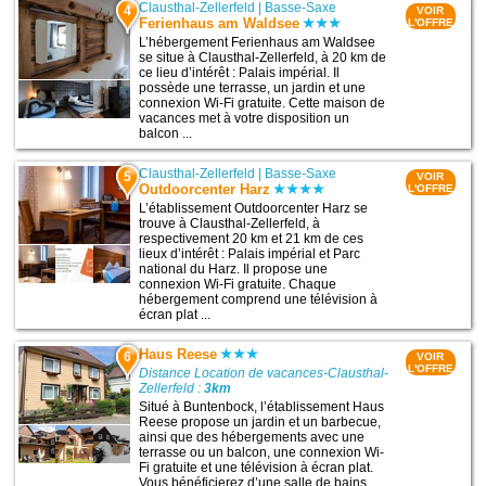
Clausthal-Zellerfeld
|
Basse-Saxe
4
VOIR
Ferienhaus am Waldsee
L'OFFRE
L’hébergement Ferienhaus am Waldsee
se situe à Clausthal-Zellerfeld, à 20 km de
ce lieu d’intérêt : Palais impérial. Il
possède une terrasse, un jardin et une
connexion Wi-Fi gratuite. Cette maison de
vacances met à votre disposition un
balcon ...
Clausthal-Zellerfeld
|
Basse-Saxe
5
VOIR
Outdoorcenter Harz
L'OFFRE
L’établissement Outdoorcenter Harz se
trouve à Clausthal-Zellerfeld, à
respectivement 20 km et 21 km de ces
lieux d’intérêt : Palais impérial et Parc
national du Harz. Il propose une
connexion Wi-Fi gratuite. Chaque
hébergement comprend une télévision à
écran plat ...
Haus Reese
6
VOIR
L'OFFRE
Distance Location de vacances-Clausthal-
Zellerfeld :
3km
Situé à Buntenbock, l’établissement Haus
Reese propose un jardin et un barbecue,
ainsi que des hébergements avec une
terrasse ou un balcon, une connexion Wi-
Fi gratuite et une télévision à écran plat.
Vous bénéficierez d’une salle de bains