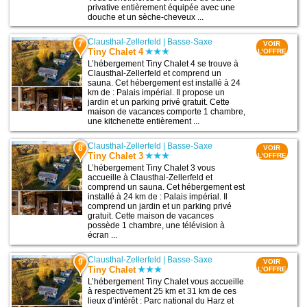
privative entièrement équipée avec une
douche et un sèche-cheveux ...
Clausthal-Zellerfeld
|
Basse-Saxe
7
VOIR
Tiny Chalet 4
L'OFFRE
L’hébergement Tiny Chalet 4 se trouve à
Clausthal-Zellerfeld et comprend un
sauna. Cet hébergement est installé à 24
km de : Palais impérial. Il propose un
jardin et un parking privé gratuit. Cette
maison de vacances comporte 1 chambre,
une kitchenette entièrement ...
Clausthal-Zellerfeld
|
Basse-Saxe
8
VOIR
Tiny Chalet 3
L'OFFRE
L’hébergement Tiny Chalet 3 vous
accueille à Clausthal-Zellerfeld et
comprend un sauna. Cet hébergement est
installé à 24 km de : Palais impérial. Il
comprend un jardin et un parking privé
gratuit. Cette maison de vacances
possède 1 chambre, une télévision à
écran ...
Clausthal-Zellerfeld
|
Basse-Saxe
9
VOIR
Tiny Chalet
L'OFFRE
L’hébergement Tiny Chalet vous accueille
à respectivement 25 km et 31 km de ces
lieux d’intérêt : Parc national du Harz et