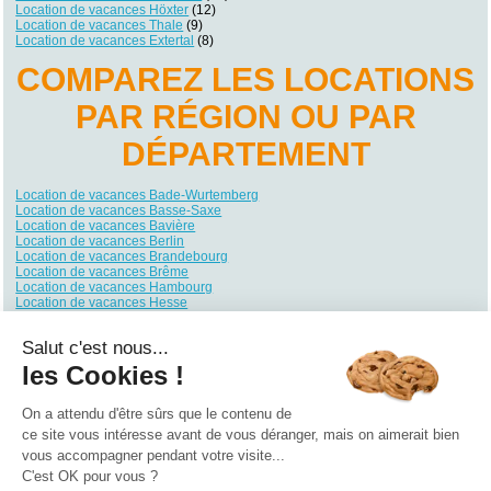
Location de vacances Höxter
(12)
Location de vacances Thale
(9)
Location de vacances Extertal
(8)
COMPAREZ LES LOCATIONS
PAR RÉGION OU PAR
DÉPARTEMENT
Location de vacances Bade-Wurtemberg
Location de vacances Basse-Saxe
Location de vacances Bavière
Location de vacances Berlin
Location de vacances Brandebourg
Location de vacances Brême
Location de vacances Hambourg
Location de vacances Hesse
Location de vacances Mecklembourg-Poméranie
Location de vacances Rhénanie du Nord-Westphalie
Salut c'est nous...
Location de vacances Rhénanie-Palatinat
Location de vacances Sarre
les Cookies !
Location de vacances Saxe
Location de vacances Saxe-Anhalt
Location de vacances Schleswig-Holstein
On a attendu d'être sûrs que le contenu de
Location de vacances Thuringe
ce site vous intéresse avant de vous déranger, mais on aimerait bien
vous accompagner pendant votre visite...
Qui sommes nous ?
|
Contactez-nous
|
Nos partenaires
C'est OK pour vous ?