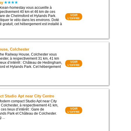
ay
cean-homestay vous accueille à
spectivement 40 km et 46 km de ces
VOIR
 Gare de Chelmsford et Hylands Park.
L'OFFRE
tiquer le vélo dans les environs. Doté
é gratuit, cet hébergement est installé à
ouse, Colchester
he Railway House, Colchester vous
hester, à respectivement 31 km, 41 km
VOIR
lieux d’intérêt : Château de Hedingham,
L'OFFRE
ord et Hylands Park. Cet hébergement
t Studio Apt near City Centre
odern compact Studio Apt near City
à Colchester, à respectivement 41 km,
VOIR
ces lieux d’intérêt : Gare de
L'OFFRE
nds Park et Château de Colchester.
 ...