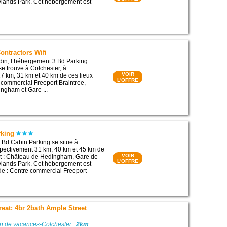
ylands Park. Cet hébergement est
ontractors Wifi
din, l’hébergement 3 Bd Parking
se trouve à Colchester, à
VOIR
7 km, 31 km et 40 km de ces lieux
L'OFFRE
e commercial Freeport Braintree,
ngham et Gare ...
rking
Bd Cabin Parking se situe à
spectivement 31 km, 40 km et 45 km de
VOIR
rêt : Château de Hedingham, Gare de
L'OFFRE
ylands Park. Cet hébergement est
 de : Centre commercial Freeport
reat: 4br 2bath Ample Street
on de vacances-Colchester :
2km