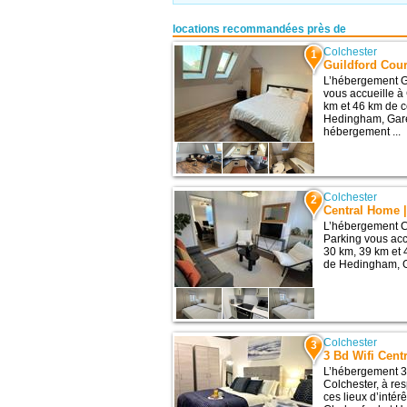
locations recommandées près de
Colchester
1
Guildford Cour
L’hébergement G
vous accueille à
km et 46 km de ce
Hedingham, Gare
hébergement ...
Colchester
2
Central Home |
L’hébergement C
Parking vous acc
30 km, 39 km et 
de Hedingham, G
Colchester
3
3 Bd Wifi Cent
L’hébergement 3 
Colchester, à re
ces lieux d’inté