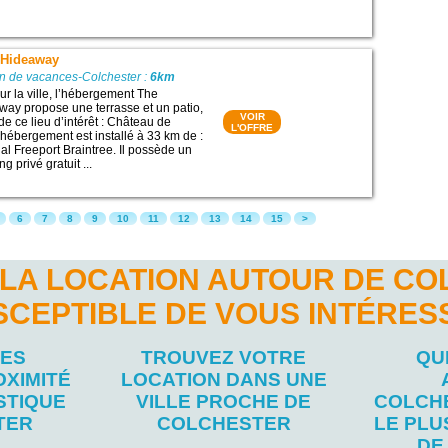
 Hideaway
on de vacances-Colchester :
6km
ur la ville, l’hébergement The
ay propose une terrasse et un patio,
VOIR
e ce lieu d’intérêt : Château de
L'OFFRE
ébergement est installé à 33 km de :
l Freeport Braintree. Il possède un
ng privé gratuit ...
6
7
8
9
10
11
12
13
14
15
>
LA LOCATION AUTOUR DE C
SCEPTIBLE DE VOUS INTÉRES
LES
TROUVEZ VOTRE
QU
OXIMITÉ
LOCATION DANS UNE
STIQUE
VILLE PROCHE DE
COLCH
TER
COLCHESTER
LE PL
DE