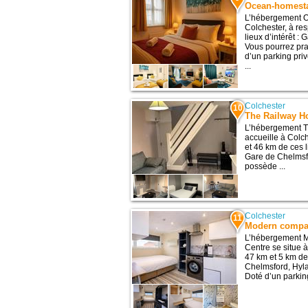
Ocean-homest
L’hébergement O
Colchester, à re
lieux d’intérêt :
Vous pourrez pra
d’un parking priv
...
Colchester
10
The Railway H
L’hébergement T
accueille à Colc
et 46 km de ces 
Gare de Chelmsf
possède ...
Colchester
11
Modern compac
L’hébergement M
Centre se situe 
47 km et 5 km de 
Chelmsford, Hyla
Doté d’un parking