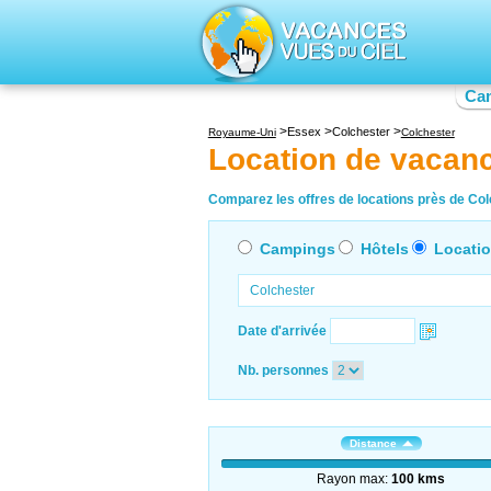
Ca
Essex
Colchester
Royaume-Uni
Colchester
Location de vacan
Comparez les offres de locations près de Colc
Campings
Hôtels
Locati
Date d'arrivée
Nb. personnes
Distance
Rayon max:
100 kms