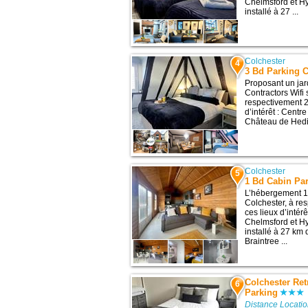
Chelmsford et H
installé à 27 ...
Colchester
4
3 Bd Parking C
Proposant un jar
Contractors Wifi 
respectivement 2
d’intérêt : Centr
Château de Hedi
Colchester
5
1 Bd Cabin Pa
L’hébergement 1 
Colchester, à re
ces lieux d’inté
Chelmsford et H
installé à 27 km
Braintree ...
Colchester Ret
6
Parking
Distance Locati