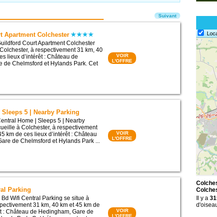
Suivant
Loc
t Apartment Colchester
uildford Court Apartment Colchester
 Colchester, à respectivement 31 km, 40
VOIR
s lieux d’intérêt : Château de
L'OFFRE
 de Chelmsford et Hylands Park. Cet
 Sleeps 5 | Nearby Parking
entral Home | Sleeps 5 | Nearby
ueille à Colchester, à respectivement
VOIR
45 km de ces lieux d’intérêt : Château
L'OFFRE
are de Chelmsford et Hylands Park ...
Colches
ral Parking
Colche
Bd Wifi Central Parking se situe à
Il y a
31
spectivement 31 km, 40 km et 45 km de
d'oisea
VOIR
rêt : Château de Hedingham, Gare de
L'OFFRE