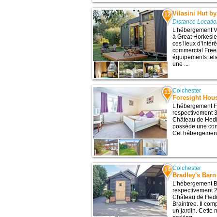
Vilasini Hut b
12
Distance Locati
L’hébergement Vi
à Great Horkesle
ces lieux d’inté
commercial Freep
équipements tels
une ...
Colchester
13
Foresight Hou
L’hébergement F
respectivement 35
Château de Hedi
possède une conn
Cet hébergement 
Colchester
14
Bradley's Barn
L’hébergement Br
respectivement 28
Château de Hedi
Braintree. Il co
un jardin. Cett