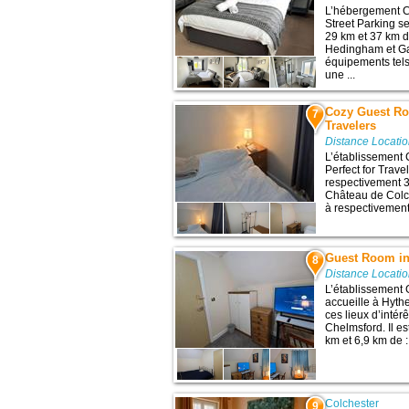
L’hébergement C
Street Parking s
29 km et 37 km d
Hedingham et Ga
équipements tels
une ...
Cozy Guest Roo
7
Travelers
Distance Locati
L’établissement 
Perfect for Trave
respectivement 3,
Château de Colch
à respectivement
Guest Room in
8
Distance Locati
L’établissement
accueille à Hyth
ces lieux d’inté
Chelmsford. Il es
km et 6,9 km de :
Colchester
9