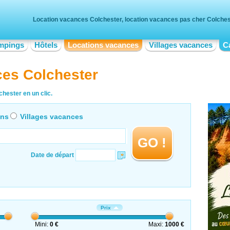
Location vacances Colchester, location vacances pas cher Colches
mpings
Hôtels
Locations vacances
Villages vacances
C
ces Colchester
hester en un clic.
ons
Villages vacances
GO !
Date de départ
Prix
Mini:
0 €
Maxi:
1000 €