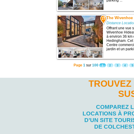
parking ...
The Wivenhoe
15
Distance Locati
Offrant une vue s
Wivenhoe Hideaw
à environ 36 km d
Hedingham. Cet h
Centre commercia
jardin et un parki
Page
1
sur
100
1
2
3
4
5
TROUVEZ 
SU
COMPAREZ 
LOCATIONS À PR
D’UN SITE TOURI
DE COLCHES