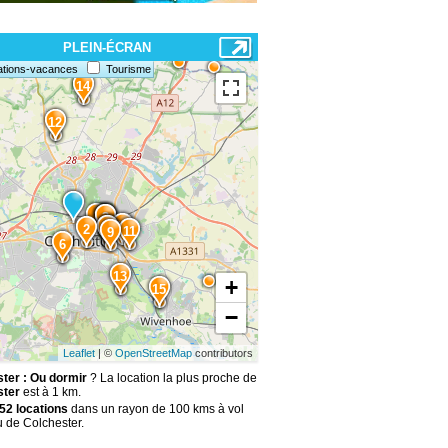
PLEIN-ÉCRAN
ations-vacances
Tourisme
14
12
1
5
4
3
10
8
7
2
11
9
6
13
+
15
−
Leaflet
| ©
OpenStreetMap
contributors
ter : Ou dormir
? La location la plus proche de
ster
est à 1 km.
52 locations
dans un rayon de 100 kms à vol
u de Colchester.