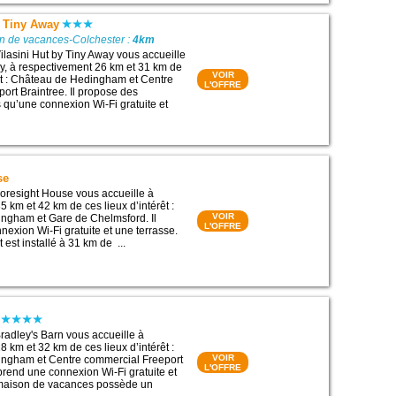
y Tiny Away
on de vacances-Colchester :
4km
lasini Hut by Tiny Away vous accueille
y, à respectivement 26 km et 31 km de
VOIR
rêt : Château de Hedingham et Centre
L'OFFRE
ort Braintree. Il propose des
 qu’une connexion Wi-Fi gratuite et
se
oresight House vous accueille à
 km et 42 km de ces lieux d’intérêt :
VOIR
ngham et Gare de Chelmsford. Il
L'OFFRE
exion Wi-Fi gratuite et une terrasse.
est installé à 31 km de ...
adley's Barn vous accueille à
 km et 32 km de ces lieux d’intérêt :
VOIR
ngham et Centre commercial Freeport
L'OFFRE
mprend une connexion Wi-Fi gratuite et
e maison de vacances possède un