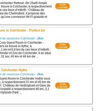
olchester Retreat: 4br 2bath Ample
VOIR
e trouve à Colchester, à respectivement
L'OFFRE
e ces lieux d’intérêt : Château de
re de Chelmsford. Il propose des
 qu’une connexion Wi-Fi gratuite et
m in Colchester - Perfect for
on de vacances-Colchester :
2km
Cozy Guest Room in Colchester -
VOIR
lers se trouve à Hythe, à
L'OFFRE
1 km et 6,9 km de ces lieux d’intérêt :
ester et Zoo de Colchester. Il se situe
 31 km, 40 km et 46 km de ...
 Colchester Hythe
on de vacances-Colchester :
2km
 Guest Room in Colchester Hythe vous
e, à respectivement 31 km et 40 km de
VOIR
rêt : Château de Hedingham et Gare de
L'OFFRE
t installé à respectivement 46 km, 3,1
 Hylands Park ...