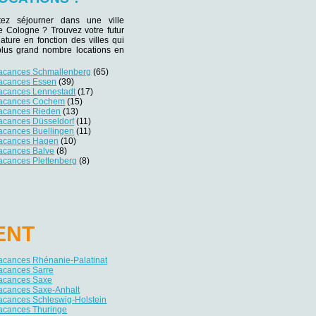
tez séjourner dans une ville
de Cologne ? Trouvez votre futur
iature en fonction des villes qui
plus grand nombre locations en
vacances Schmallenberg
(65)
vacances Essen
(39)
vacances Lennestadt
(17)
vacances Cochem
(15)
vacances Rieden
(13)
vacances Düsseldorf
(11)
vacances Buellingen
(11)
vacances Hagen
(10)
vacances Balve
(8)
acances Plettenberg
(8)
ENT
vacances Rhénanie-Palatinat
vacances Sarre
vacances Saxe
vacances Saxe-Anhalt
acances Schleswig-Holstein
vacances Thuringe