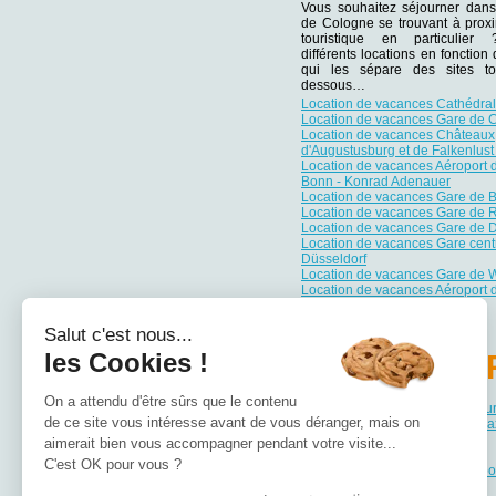
Vous souhaitez séjourner dans
de Cologne se trouvant à proxi
touristique en particulie
différents locations en fonction
qui les sépare des sites tou
dessous…
Location de vacances Cathédra
Location de vacances Gare de 
Location de vacances Châteaux
d'Augustusburg et de Falkenlust
Location de vacances Aéroport 
Bonn - Konrad Adenauer
Location de vacances Gare de 
Location de vacances Gare de
Location de vacances Gare de D
Location de vacances Gare cent
Düsseldorf
Location de vacances Gare de 
Location de vacances Aéroport 
Salut c'est nous...
les Cookies !
PA
On a attendu d'être sûrs que le contenu
Location de vacances Bade-Wu
de ce site vous intéresse avant de vous déranger, mais on
Location de vacances Basse-Sa
Location de vacances Bavière
aimerait bien vous accompagner pendant votre visite...
Location de vacances Berlin
C'est OK pour vous ?
Location de vacances Brandebo