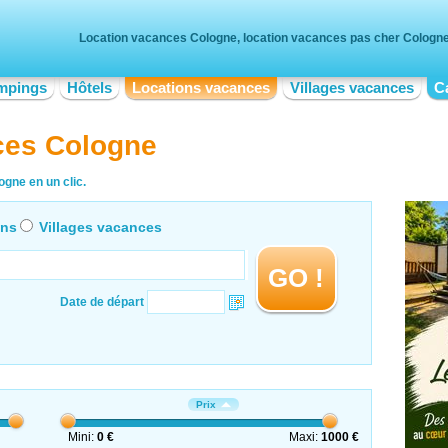
Location vacances Cologne, location vacances pas cher Cologn
mpings
Hôtels
Locations vacances
Villages vacances
C
ces Cologne
gne en un clic.
ons
Villages vacances
GO !
Date de départ
Prix
Mini:
0 €
Maxi:
1000 €