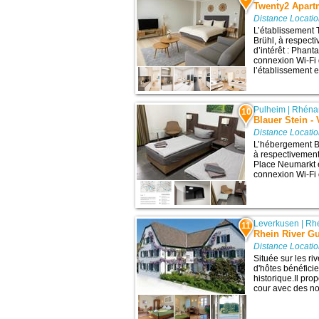
Twenty2 Apart
Distance Locati
L’établissement 
Brühl, à respect
d’intérêt : Phant
connexion Wi-Fi g
l’établissement e
Pulheim
|
Rhénan
10
Blauer Stein -
Distance Locati
L’hébergement Bl
à respectivement 
Place Neumarkt 
connexion Wi-Fi g
Leverkusen
|
Rhé
11
Rhein River Gu
Distance Locati
Située sur les r
d'hôtes bénéfici
historique.Il pro
cour avec des noy