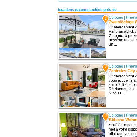
locations recommandées près de
Cologne
|
Rhéna
1
Zweistöckige 
L’hébergement Z
Panoramablick vo
Cologne, à proximi
possède une terr
un ...
Cologne
|
Rhéna
2
Zentrales City
L’hébergement Ze
vous accueille à
km et 3,6 km de c
Rheinenergiestad
Nicolas ...
Cologne
|
Rhéna
3
Kölsche Wohn
Situé à Cologne
met à votre dispo
offre une vue sur