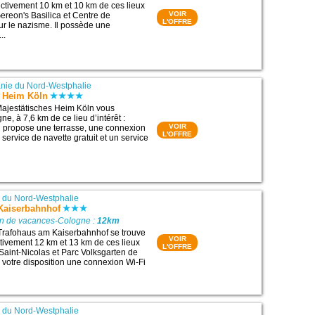
ectivement 10 km et 10 km de ces lieux
VOIR
 Gereon's Basilica et Centre de
L'OFFRE
r le nazisme. Il possède une
..
nie du Nord-Westphalie
s Heim Köln
ajestätisches Heim Köln vous
ne, à 7,6 km de ce lieu d’intérêt :
VOIR
l propose une terrasse, une connexion
L'OFFRE
n service de navette gratuit et un service
 du Nord-Westphalie
Kaiserbahnhof
on de vacances-Cologne :
12km
 Trafohaus am Kaiserbahnhof se trouve
VOIR
ctivement 12 km et 13 km de ces lieux
L'OFFRE
e Saint-Nicolas et Parc Volksgarten de
à votre disposition une connexion Wi-Fi
 du Nord-Westphalie