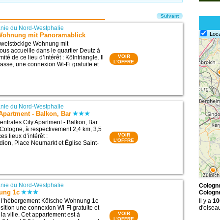
Suivant
nie du Nord-Westphalie
Loc
Wohnung mit Panoramablick
weistöckige Wohnung mit
us accueille dans le quartier Deutz à
VOIR
té de ce lieu d’intérêt : Kölntriangle. Il
L'OFFRE
asse, une connexion Wi-Fi gratuite et
nie du Nord-Westphalie
 Apartment - Balkon, Bar
ntrales City Apartment - Balkon, Bar
 Cologne, à respectivement 2,4 km, 3,5
VOIR
es lieux d’intérêt :
L'OFFRE
ion, Place Neumarkt et Église Saint-
nie du Nord-Westphalie
Cologne
ung 1c
Cologn
, l’hébergement Kölsche Wohnung 1c
Il y a
10
sition une connexion Wi-Fi gratuite et
d'oisea
VOIR
 la ville. Cet appartement est à
L'OFFRE