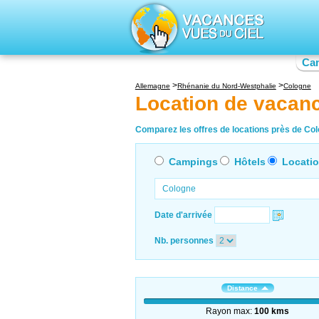
Ca
Allemagne
Rhénanie du Nord-Westphalie
Cologne
Location de vacan
Comparez les offres de locations près de Colo
Campings
Hôtels
Locati
Date d'arrivée
Nb. personnes
Distance
Rayon max:
100 kms