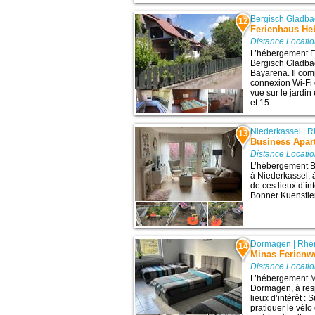
Bergisch Gladb
12
Ferienhaus He
Distance Locati
L’hébergement F
Bergisch Gladbach
Bayarena. Il com
connexion Wi-Fi 
vue sur le jardin
et 15 ...
Niederkassel
|
R
13
Business Apar
Distance Locati
L’hébergement B
à Niederkassel, 
de ces lieux d’int
Bonner Kuenstler
Dormagen
|
Rhén
14
Minas Ferien
Distance Locati
L’hébergement M
Dormagen, à res
lieux d’intérêt :
pratiquer le vél