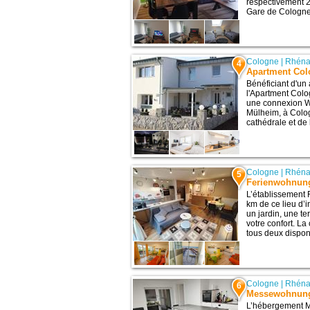
respectivement 2
Gare de Cologne
Cologne
|
Rhéna
4
Apartment Co
Bénéficiant d'un 
l'Apartment Col
une connexion Wi
Mülheim, à Colog
cathédrale et de 
Cologne
|
Rhéna
5
Ferienwohnun
L’établissement
km de ce lieu d’i
un jardin, une te
votre confort. La
tous deux disponi
Cologne
|
Rhéna
6
Messewohnung
L’hébergement 