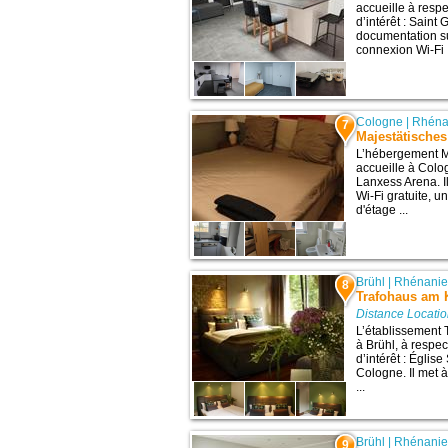
accueille à resp
d’intérêt : Saint
documentation su
connexion Wi-Fi .
Cologne
|
Rhéna
7
Majestätische
L’hébergement M
accueille à Colog
Lanxess Arena. I
Wi-Fi gratuite, u
d'étage ...
Brühl
|
Rhénanie
8
Trafohaus am 
Distance Locati
L’établissement
à Brühl, à respe
d’intérêt : Églis
Cologne. Il met 
...
Brühl
|
Rhénanie
9