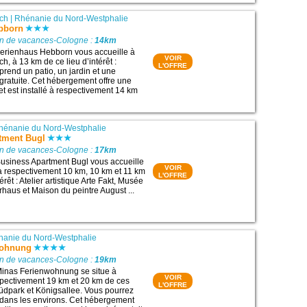
ach
|
Rhénanie du Nord-Westphalie
bborn
on de vacances-Cologne :
14km
erienhaus Hebborn vous accueille à
VOIR
, à 13 km de ce lieu d’intérêt :
L'OFFRE
prend un patio, un jardin et une
gratuite. Cet hébergement offre une
 et est installé à respectivement 14 km
hénanie du Nord-Westphalie
tment Bugl
on de vacances-Cologne :
17km
usiness Apartment Bugl vous accueille
VOIR
à respectivement 10 km, 10 km et 11 km
L'OFFRE
érêt : Atelier artistique Arte Fakt, Musée
haus et Maison du peintre August ...
anie du Nord-Westphalie
wohnung
on de vacances-Cologne :
19km
inas Ferienwohnung se situe à
VOIR
pectivement 19 km et 20 km de ces
L'OFFRE
 Südpark et Königsallee. Vous pourrez
o dans les environs. Cet hébergement