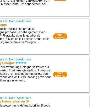
,6 km et 3,2 km de : Lanxess Arena et
 Messe/Deutz. Cet appartement se ...
nie du Nord-Westphalie
logne
accès facile à l'autoroute A3,
ogne propose un hébergement avec
VOIR
-Fi gratuite dans le quartier de
L'OFFRE
ne, à 6 km de la Lanxess Arena, de la
la gare centrale de Cologne ...
nie du Nord-Westphalie
g Cologne
 Ferienwohnung Cologne se trouve à 3
ntérêt : Rheinenergiestadion. Il propose
VOIR
rrasse et un distributeur de billets pour
L'OFFRE
 connexion Wi-Fi et le parking privé sont
bles gratuitement ...
nie du Nord-Westphalie
 Heimersdorf im St
Messewohnung Heimersdorf im St vous