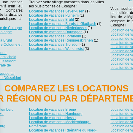
 une location
Trouvez votre village vacances dans les villes
mité d’un lieu
les plus proches de Cologne :
Vous souhai
r ? Comparez
Location de vacances Leverkusen
(1)
particulière 
 de la distance
Location de vacances Pulheim
(1)
lieu de villég
ristiques ci-
Location de vacances Brühl
(2)
comptent le 
Location de vacances Bergisch Gladbach
(1)
Cologne !
le de Cologne
Location de vacances Niederkassel
(1)
Location de 
Cologne
Location de vacances Dormagen
(1)
Location de 
Location de vacances Bornheim
(1)
Location de 
 à Brühl
Location de vacances Rommerskirchen
(1)
Location de 
de Cologne et
Location de vacances Troisdorf
(1)
Location de 
Location de vacances Weilerswist
(3)
Location de 
Bonn
Location de 
 Remscheld
Location de 
üsseldorf
Location de 
rale de
Location de v
Wuppertal
de Düsseldorf
COMPAREZ LES LOCATIONS
R RÉGION OU PAR DÉPARTEM
rtemberg
Location de vacances Brême
Location de 
xe
Location de vacances Hambourg
Location de 
Location de vacances Hesse
Location de 
Location de vacances Mecklembourg-
Location de 
urg
Poméranie
Location de v
Location de vacances Rhénanie du Nord-
Location de 