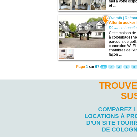
met à votre dispo
et ...
Overath
|
Rhénan
15
Altenbruecker
Distance Locati
Cette maison de
à colombages vie
parcours de golf
connexion Wi-Fi 
chambres de l'A
façon ...
Page
1
sur
67
1
2
3
4
5
TROUVE
SU
COMPAREZ 
LOCATIONS À PR
D’UN SITE TOURI
DE COLOG