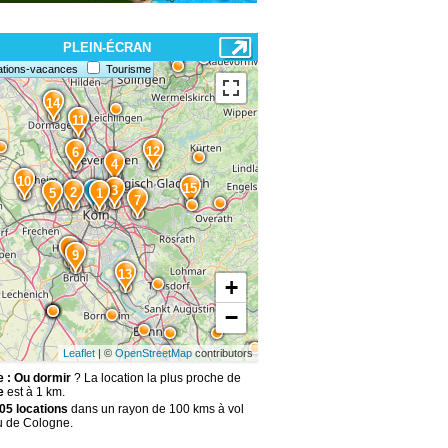
PLEIN-ÉCRAN
ations-vacances
Tourisme
14
11
12
6
4
10
15
3
2
5
1
7
8
9
13
+
−
Leaflet
| ©
OpenStreetMap
contributors
 : Ou dormir
? La location la plus proche de
e
est à 1 km.
05 locations
dans un rayon de 100 kms à vol
u de Cologne.