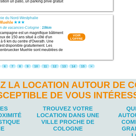
sition un patio, un parking privé gratuit
ie du Nord-Westphalie
 Muehle
on de vacances-Cologne :
19km
 campagne est un magnifique bâtiment
VOIR
ux de 150 ans situé à côté d'un
L'OFFRE
, à 6 km du centre d'Overath. Une
est disponible gratuitement. Les
ltenbruecker Muehle sont meublées de
6
7
8
9
10
11
12
13
14
15
>
Z LA LOCATION AUTOUR DE 
SCEPTIBLE DE VOUS INTÉRES
LES
TROUVEZ VOTRE
QU
OXIMITÉ
LOCATION DANS UNE
AUTO
STIQUE
VILLE PROCHE DE
COM
NE
COLOGNE
GRA
L