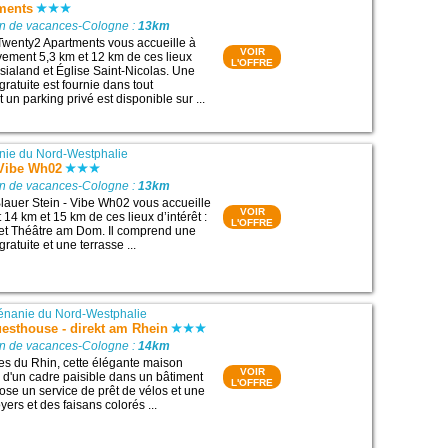
ments
on de vacances-Cologne :
13km
Twenty2 Apartments vous accueille à
VOIR
ivement 5,3 km et 12 km de ces lieux
L'OFFRE
asialand et Église Saint-Nicolas. Une
ratuite est fournie dans tout
t un parking privé est disponible sur ...
ie du Nord-Westphalie
 Vibe Wh02
on de vacances-Cologne :
13km
auer Stein - Vibe Wh02 vous accueille
VOIR
14 km et 15 km de ces lieux d’intérêt :
L'OFFRE
et Théâtre am Dom. Il comprend une
ratuite et une terrasse ...
nanie du Nord-Westphalie
esthouse - direkt am Rhein
on de vacances-Cologne :
14km
ives du Rhin, cette élégante maison
VOIR
e d'un cadre paisible dans un bâtiment
L'OFFRE
pose un service de prêt de vélos et une
ers et des faisans colorés ...