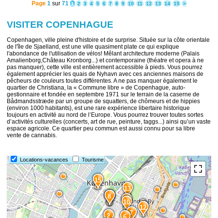
Page
1
sur
71
1
2
3
4
5
6
7
8
9
10
11
12
13
14
15
>
VISITER COPENHAGUE
Copenhagen, ville pleine d'histoire et de surprise. Située sur la côte orientale
de l'île de Sjaelland, est une ville quasiment plate ce qui explique
l'abondance de l'utilisation de vélos! Mêlant architecture moderne (Palais
Amalienborg,Château Kronborg...) et contemporaine (théatre et opera à ne
pas manquer), cette ville est entièrement accessible à pieds. Vous pourrez
également apprécier les quais de Nyhavn avec ces anciennes maisons de
pêcheurs de couleurs toutes différentes. A ne pas manquer également le
quartier de Christiana, la « Commune libre » de Copenhague, auto-
gestionnaire et fondée en septembre 1971 sur le terrain de la caserne de
Bådmandsstræde par un groupe de squatters, de chômeurs et de hippies
(environ 1000 habitants), est une rare expérience libertaire historique
toujours en activité au nord de l’Europe. Vous pourrez trouver toutes sortes
d’activités culturelles (concerts, art de rue, peinture, taggs...) ainsi qu’un vaste
espace agricole. Ce quartier peu commun est aussi connu pour sa libre
vente de cannabis.
Locations-vacances
Tourisme
15
13
9
8
11
10
12
7
2
6