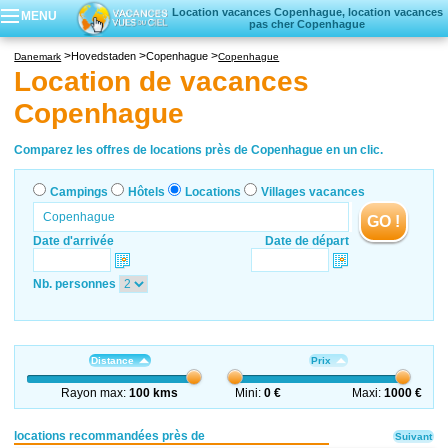
Location vacances Copenhague, location vacances
MENU
pas cher Copenhague
Campings
Hovedstaden
Copenhague
Danemark
Copenhague
Hôtels
Location de vacances
Locations vacances
Copenhague
Villages vacances
Comparez les offres de locations près de Copenhague en un clic.
Campings
Hôtels
Locations
Villages vacances
GO !
Date d'arrivée
Date de départ
Nb. personnes
Distance
Prix
Rayon max:
100 kms
Mini:
0 €
Maxi:
1000 €
locations recommandées près de
Suivant