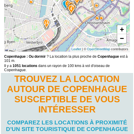
1
3
5
4
14
+
−
Leaflet
| ©
OpenStreetMap
contributors
Copenhague : Ou dormir
? La location la plus proche de
Copenhague
est à
101 m.
Il y a
1051 locations
dans un rayon de 100 kms à vol d'oiseau de
Copenhague.
TROUVEZ LA LOCATION
AUTOUR DE COPENHAGUE
SUSCEPTIBLE DE VOUS
INTÉRESSER
COMPAREZ LES LOCATIONS À PROXIMITÉ
D’UN SITE TOURISTIQUE DE COPENHAGUE