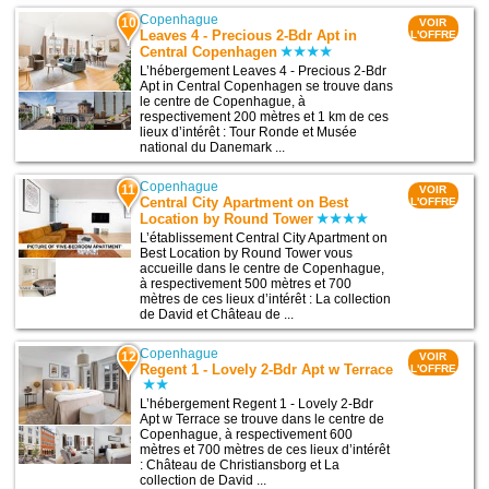
Copenhague
10
VOIR
Leaves 4 - Precious 2-Bdr Apt in
L'OFFRE
Central Copenhagen
L’hébergement Leaves 4 - Precious 2-Bdr
Apt in Central Copenhagen se trouve dans
le centre de Copenhague, à
respectivement 200 mètres et 1 km de ces
lieux d’intérêt : Tour Ronde et Musée
national du Danemark ...
Copenhague
11
VOIR
Central City Apartment on Best
L'OFFRE
Location by Round Tower
L’établissement Central City Apartment on
Best Location by Round Tower vous
accueille dans le centre de Copenhague,
à respectivement 500 mètres et 700
mètres de ces lieux d’intérêt : La collection
de David et Château de ...
Copenhague
12
VOIR
Regent 1 - Lovely 2-Bdr Apt w Terrace
L'OFFRE
L’hébergement Regent 1 - Lovely 2-Bdr
Apt w Terrace se trouve dans le centre de
Copenhague, à respectivement 600
mètres et 700 mètres de ces lieux d’intérêt
: Château de Christiansborg et La
collection de David ...