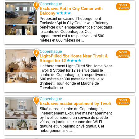
Copenhague
1
VOIR
Exclusive Apt In City Center with
L'OFFRE
Balcony
Proposant un casino, l’hébergement
Exclusive Apt In City Center with Balcony
bénéficie d’un emplacement de choix dans
le centre de Copenhague. Cet
appartement est à respectivement 500
mètres et 800 mètres de ...
Copenhague
2
VOIR
Light-Filled 5br Home Near Tivoli &
L'OFFRE
Strøget for 12
L’hébergement Light-Filled 5br Home Near
Tivoli & Strøget for 12 se situe dans le
centre de Copenhague, à respectivement
600 mètres et 800 mètres de ces lieux
d’intérêt : Tour Ronde et Marché de
Torvehallerne ...
Copenhague
3
VOIR
Exclusive master apartment by Tivoli
L'OFFRE
Situé dans le centre de Copenhague,
l’hébergement Exclusive master apartment
by Tivoli comprend un service de prêt de
vélos, un jardin, une connexion Wi-Fi
gratuite et un parking privé gratuit. Cet
hébergement met à ...