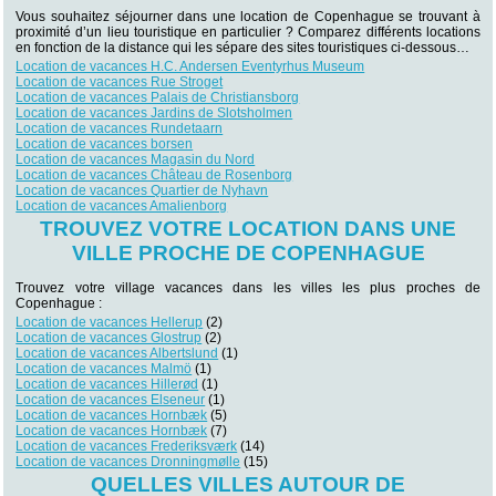
Vous souhaitez séjourner dans une location de Copenhague se trouvant à
proximité d’un lieu touristique en particulier ? Comparez différents locations
en fonction de la distance qui les sépare des sites touristiques ci-dessous…
Location de vacances H.C. Andersen Eventyrhus Museum
Location de vacances Rue Stroget
Location de vacances Palais de Christiansborg
Location de vacances Jardins de Slotsholmen
Location de vacances Rundetaarn
Location de vacances borsen
Location de vacances Magasin du Nord
Location de vacances Château de Rosenborg
Location de vacances Quartier de Nyhavn
Location de vacances Amalienborg
TROUVEZ VOTRE LOCATION DANS UNE
VILLE PROCHE DE COPENHAGUE
Trouvez votre village vacances dans les villes les plus proches de
Copenhague :
Location de vacances Hellerup
(2)
Location de vacances Glostrup
(2)
Location de vacances Albertslund
(1)
Location de vacances Malmö
(1)
Location de vacances Hillerød
(1)
Location de vacances Elseneur
(1)
Location de vacances Hornbæk
(5)
Location de vacances Hornbæk
(7)
Location de vacances Frederiksværk
(14)
Location de vacances Dronningmølle
(15)
QUELLES VILLES AUTOUR DE