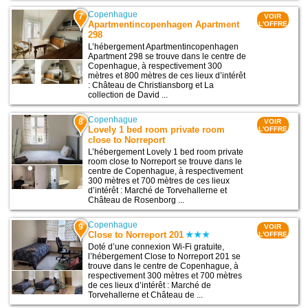
Copenhague
7
VOIR
Apartmentincopenhagen Apartment
L'OFFRE
298
L’hébergement Apartmentincopenhagen
Apartment 298 se trouve dans le centre de
Copenhague, à respectivement 300
mètres et 800 mètres de ces lieux d’intérêt
: Château de Christiansborg et La
collection de David ...
Copenhague
8
VOIR
Lovely 1 bed room private room
L'OFFRE
close to Norreport
L’hébergement Lovely 1 bed room private
room close to Norreport se trouve dans le
centre de Copenhague, à respectivement
300 mètres et 700 mètres de ces lieux
d’intérêt : Marché de Torvehallerne et
Château de Rosenborg ...
Copenhague
9
VOIR
Close to Norreport 201
L'OFFRE
Doté d’une connexion Wi-Fi gratuite,
l’hébergement Close to Norreport 201 se
trouve dans le centre de Copenhague, à
respectivement 300 mètres et 700 mètres
de ces lieux d’intérêt : Marché de
Torvehallerne et Château de ...