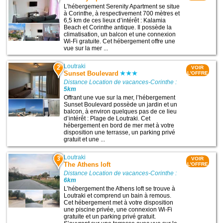
L’hébergement Serenity Apartment se situe
à Corinthe, à respectivement 700 mètres et
6,5 km de ces lieux d’intérêt : Kalamia
Beach et Corinthe antique. Il possède la
climatisation, un balcon et une connexion
Wi-Fi gratuite. Cet hébergement offre une
vue sur la mer ...
Loutraki
2
VOIR
Sunset Boulevard
L'OFFRE
Distance Location de vacances-Corinthe :
5km
Offrant une vue sur la mer, l’hébergement
Sunset Boulevard possède un jardin et un
balcon, à environ quelques pas de ce lieu
d’intérêt : Plage de Loutraki. Cet
hébergement en bord de mer met à votre
disposition une terrasse, un parking privé
gratuit et une ...
Loutraki
3
VOIR
The Athens loft
L'OFFRE
Distance Location de vacances-Corinthe :
6km
L’hébergement the Athens loft se trouve à
Loutraki et comprend un bain à remous.
Cet hébergement met à votre disposition
une piscine privée, une connexion Wi-Fi
gratuite et un parking privé gratuit.