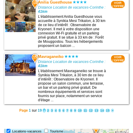
Anilia Guesthouse
14
VOIR
L'OFFRE
Distance Location de vacances-Corinthe :
41km
L’établissement Anilia Guesthouse vous
accueille à Synikia Mesi Trikalon, à 30 km
de ce lieu d’intérêt : Observatoire de
Kryoneri. Il met à votre disposition une
connexion Wi-Fi gratuite et un parking
privé gratuit. Il se situe à 33 km de : Forêt
de Mouggostou. Tous les hébergements
proposent un balcon ...
Mavraganeiko
15
VOIR
L'OFFRE
Distance Location de vacances-Corinthe :
41km
L’établissement Mavraganeiko se trouve à
Synikia Mesi Trikalon, à 30 km de ce lieu
d’intérêt : Observatoire de Kryoneri. Il
propose un salon commun, une terrasse,
un bar et un parking privé gratuit. De
nombreux équipements et services sont
fournis sur place, notamment un service
d'étage ...
Page
1
sur
19
1
2
3
4
5
6
7
8
9
10
11
12
13
14
15
>
10
Locations-vacances
Tourisme