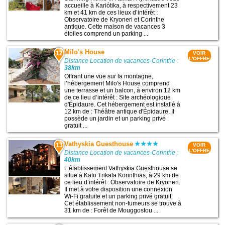
accueille à Kariótika, à respectivement 23
km et 41 km de ces lieux d’intérêt :
Observatoire de Kryoneri et Corinthe
antique. Cette maison de vacances 3
étoiles comprend un parking ...
Milo's House
12
VOIR
L'OFFRE
Distance Location de vacances-Corinthe :
38km
Offrant une vue sur la montagne,
l’hébergement Milo's House comprend
une terrasse et un balcon, à environ 12 km
de ce lieu d’intérêt : Site archéologique
d'Épidaure. Cet hébergement est installé à
12 km de : Théâtre antique d'Épidaure. Il
possède un jardin et un parking privé
gratuit ...
Vathyskia Guesthouse
13
VOIR
L'OFFRE
Distance Location de vacances-Corinthe :
40km
L’établissement Vathyskia Guesthouse se
situe à Kato Trikala Korinthias, à 29 km de
ce lieu d’intérêt : Observatoire de Kryoneri.
Il met à votre disposition une connexion
Wi-Fi gratuite et un parking privé gratuit.
Cet établissement non-fumeurs se trouve à
31 km de : Forêt de Mouggostou ...