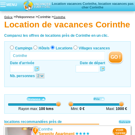
Location vacances Corinthe, location vacances pas
MENU
cher Corinthe
Campings
Peloponnese
Corinthie
Grèce
Corinthe
Hôtels
Location de vacances Corinthe
Locations vacances
Villages vacances
Comparez les offres de locations près de Corinthe en un clic.
Campings
Hôtels
Locations
Villages vacances
GO !
Date d'arrivée
Date de départ
Nb. personnes
Distance
Prix
Rayon max:
100 kms
Mini:
0 €
Maxi:
1000 €
locations recommandées près de
Suivant
Corinthe
1
VOIR
Serenity Apartment
L'OFFRE