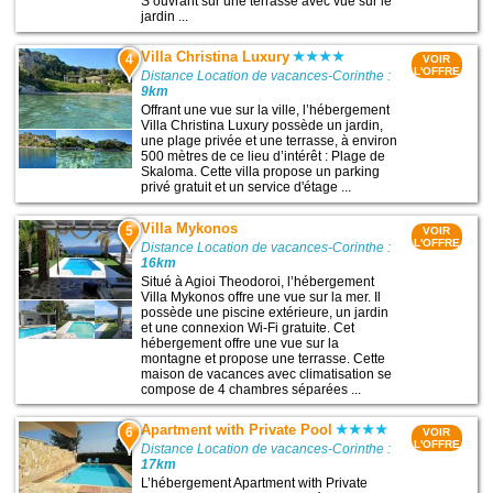
S’ouvrant sur une terrasse avec vue sur le
jardin ...
Villa Christina Luxury
4
VOIR
L'OFFRE
Distance Location de vacances-Corinthe :
9km
Offrant une vue sur la ville, l’hébergement
Villa Christina Luxury possède un jardin,
une plage privée et une terrasse, à environ
500 mètres de ce lieu d’intérêt : Plage de
Skaloma. Cette villa propose un parking
privé gratuit et un service d'étage ...
Villa Mykonos
5
VOIR
L'OFFRE
Distance Location de vacances-Corinthe :
16km
Situé à Agioi Theodoroi, l’hébergement
Villa Mykonos offre une vue sur la mer. Il
possède une piscine extérieure, un jardin
et une connexion Wi-Fi gratuite. Cet
hébergement offre une vue sur la
montagne et propose une terrasse. Cette
maison de vacances avec climatisation se
compose de 4 chambres séparées ...
Apartment with Private Pool
6
VOIR
L'OFFRE
Distance Location de vacances-Corinthe :
17km
L’hébergement Apartment with Private