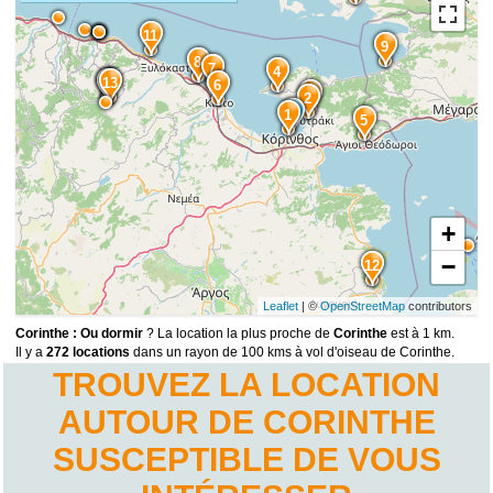
11
9
8
7
4
15
14
13
6
3
2
1
5
+
−
12
Leaflet
| ©
OpenStreetMap
contributors
Corinthe : Ou dormir
? La location la plus proche de
Corinthe
est à 1 km.
Il y a
272 locations
dans un rayon de 100 kms à vol d'oiseau de Corinthe.
TROUVEZ LA LOCATION
AUTOUR DE CORINTHE
SUSCEPTIBLE DE VOUS