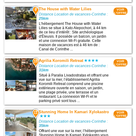
The House with Water Lilies
9
VOIR
L'OFFRE
Distance Location de vacances-Corinthe :
25km
L’hébergement The House with Water
Lilies se situe à Kato Alepochori, à 44 km
de ce lieu d’intérêt : Site archéologique
d'Éleusis. Il possède un balcon, un jardin
et une connexion Wi-Fi gratuite. Cette
maison de vacances est à 46 km de :
Canal de Corinthe ...
Agrilia Koromili Retreat
10
VOIR
L'OFFRE
Distance Location de vacances-Corinthe :
31km
Situé à Paralia Livadostratas et offrant une
vue sur la mer, l’établissement Agrilia
Koromili Retreat comprend une piscine
extérieure ouverte en saison, un jardin,
une plage privée, une terrasse et un
restaurant. La connexion Wi-Fi et le
parking privé sont tous ...
Stunning Home In Kamari Xylokastro
11
VOIR
L'OFFRE
Distance Location de vacances-Corinthe :
35km
Offrant une vue sur la mer, l’hébergement
Stunning Home In Kamari Xylokastro vous