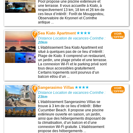
Pool propose une piscine extérieure et
une terrasse. Il vous accueille à Kiato, à
respectivement 13 km, 18 km et 26 km de
ces lieux d’intérêt : Forêt de Mouggostou,
Observatoire de Kryoneri et Corinthe
antique ...
Sea Kiato Apartment
7
VOIR
L'OFFRE
Distance Location de vacances-Corinthe :
20km
L’établissement Sea Kiato Apartment est
situé à quelques pas de ce lieu d’intérêt :
Plage de Kiato. Il comprend un restaurant,
un jardin, une plage privée et une terrasse.
La connexion Wi-Fi et le parking privé sont
tous deux accessibles gratuitement.
Certains logements sont pourvus d’un
balcon et/ou d’un ...
Sangerasimo Villas
8
VOIR
L'OFFRE
Distance Location de vacances-Corinthe :
23km
L’établissement Sangerasimo Villas se
trouve à 3 km de ce lieu d’intérêt : Bitter
Cucumber Beach. Il propose une piscine
extérieure ouverte en saison, un jardin,
ainsi que des hébergements disposant de
la climatisation, d’un balcon et d’une
connexion Wi-Fi gratuite. L’établissement
propose des hébergements ...