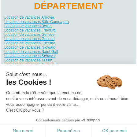
DÉPARTEMENT
Location de vacances Argovie
Location de vacances Bâle Campagne
Location de vacances Berne
Location de vacances Fribourg
Location de vacances Genève
Location de vacances Grisons
Location de vacances Lucerne
Location de vacances Nidwald
Location de vacances Saint-Gall
Location de vacances Schwytz
Location de vacances Tessin
Location de vacances Thurgovie
Location de vacances Uri
Location de vacances Valais
Salut c'est nous...
Location de vacances Vaud
les Cookies !
Location de vacances Zoug
Location de vacances Zurich
On a attendu d'être sûrs que le contenu de
Qui sommes nous ?
|
Contactez-nous
|
Nos partenaires
ce site vous intéresse avant de vous déranger, mais on aimerait bien
vous accompagner pendant votre visite...
Campings
Hôtels
Locations vacances
Villages vacances
Guides
C'est OK pour vous ?
©2021 Vacances Vues du Ciel
0.318
Consentements certifiés par
Non merci
Paramètres
OK pour moi