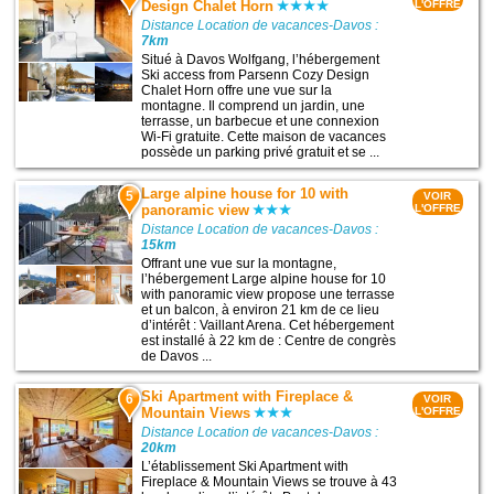
Design Chalet Horn
L'OFFRE
Distance Location de vacances-Davos :
7km
Situé à Davos Wolfgang, l’hébergement
Ski access from Parsenn Cozy Design
Chalet Horn offre une vue sur la
montagne. Il comprend un jardin, une
terrasse, un barbecue et une connexion
Wi-Fi gratuite. Cette maison de vacances
possède un parking privé gratuit et se ...
Large alpine house for 10 with
5
VOIR
panoramic view
L'OFFRE
Distance Location de vacances-Davos :
15km
Offrant une vue sur la montagne,
l’hébergement Large alpine house for 10
with panoramic view propose une terrasse
et un balcon, à environ 21 km de ce lieu
d’intérêt : Vaillant Arena. Cet hébergement
est installé à 22 km de : Centre de congrès
de Davos ...
Ski Apartment with Fireplace &
6
VOIR
Mountain Views
L'OFFRE
Distance Location de vacances-Davos :
20km
L’établissement Ski Apartment with
Fireplace & Mountain Views se trouve à 43