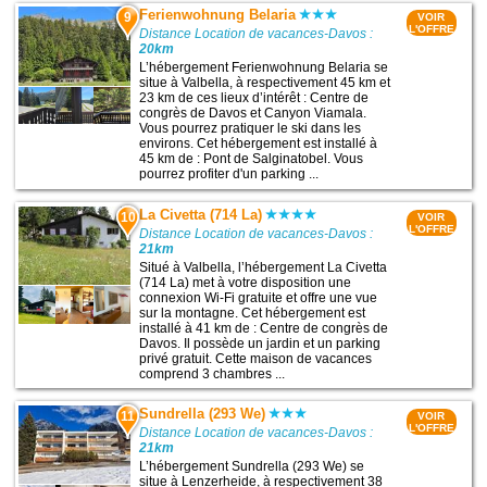
Ferienwohnung Belaria
9
VOIR
L'OFFRE
Distance Location de vacances-Davos :
20km
L’hébergement Ferienwohnung Belaria se
situe à Valbella, à respectivement 45 km et
23 km de ces lieux d’intérêt : Centre de
congrès de Davos et Canyon Viamala.
Vous pourrez pratiquer le ski dans les
environs. Cet hébergement est installé à
45 km de : Pont de Salginatobel. Vous
pourrez profiter d'un parking ...
La Civetta (714 La)
10
VOIR
L'OFFRE
Distance Location de vacances-Davos :
21km
Situé à Valbella, l’hébergement La Civetta
(714 La) met à votre disposition une
connexion Wi-Fi gratuite et offre une vue
sur la montagne. Cet hébergement est
installé à 41 km de : Centre de congrès de
Davos. Il possède un jardin et un parking
privé gratuit. Cette maison de vacances
comprend 3 chambres ...
Sundrella (293 We)
11
VOIR
L'OFFRE
Distance Location de vacances-Davos :
21km
L’hébergement Sundrella (293 We) se
situe à Lenzerheide, à respectivement 38