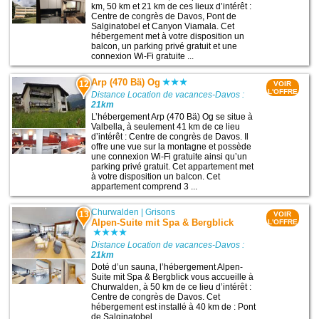
km, 50 km et 21 km de ces lieux d’intérêt :
Centre de congrès de Davos, Pont de
Salginatobel et Canyon Viamala. Cet
hébergement met à votre disposition un
balcon, un parking privé gratuit et une
connexion Wi-Fi gratuite ...
Arp (470 Bä) Og
12
VOIR
L'OFFRE
Distance Location de vacances-Davos :
21km
L’hébergement Arp (470 Bä) Og se situe à
Valbella, à seulement 41 km de ce lieu
d’intérêt : Centre de congrès de Davos. Il
offre une vue sur la montagne et possède
une connexion Wi-Fi gratuite ainsi qu’un
parking privé gratuit. Cet appartement met
à votre disposition un balcon. Cet
appartement comprend 3 ...
Churwalden
|
Grisons
13
VOIR
Alpen-Suite mit Spa & Bergblick
L'OFFRE
Distance Location de vacances-Davos :
21km
Doté d’un sauna, l’hébergement Alpen-
Suite mit Spa & Bergblick vous accueille à
Churwalden, à 50 km de ce lieu d’intérêt :
Centre de congrès de Davos. Cet
hébergement est installé à 40 km de : Pont
de Salginatobel ...