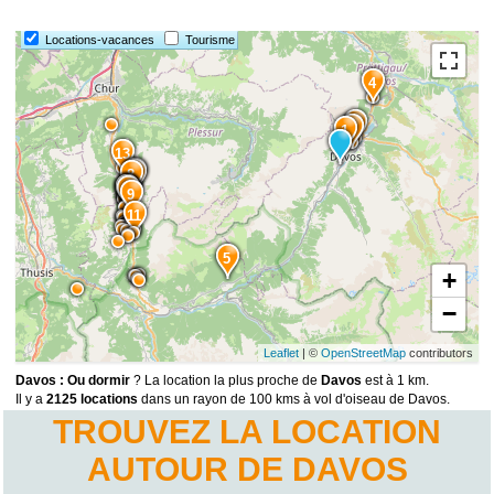
Locations-vacances
Tourisme
4
3
2
1
13
6
7
8
15
14
12
10
9
11
5
+
−
Leaflet
| ©
OpenStreetMap
contributors
Davos : Ou dormir
? La location la plus proche de
Davos
est à 1 km.
Il y a
2125 locations
dans un rayon de 100 kms à vol d'oiseau de Davos.
TROUVEZ LA LOCATION
AUTOUR DE DAVOS