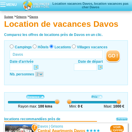
Location vacances Davos, location vacances pas
MENU
cher Davos
Campings
Suisse
Grisons
Davos
Hôtels
Location de vacances Davos
Locations vacances
Villages vacances
Comparez les offres de locations près de Davos en un clic.
Campings
Hôtels
Locations
Villages vacances
GO !
Date d'arrivée
Date de départ
Nb. personnes
Distance
Prix
Rayon max:
100 kms
Mini:
0 €
Maxi:
1000 €
locations recommandées près de
Suivant
Davos
|
Grisons
1
VOIR
Central Apartments Davos
L'OFFRE