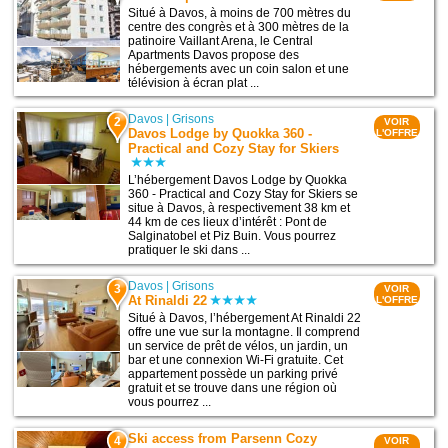
Situé à Davos, à moins de 700 mètres du
centre des congrès et à 300 mètres de la
patinoire Vaillant Arena, le Central
Apartments Davos propose des
hébergements avec un coin salon et une
télévision à écran plat ...
Davos
|
Grisons
2
VOIR
Davos Lodge by Quokka 360 -
L'OFFRE
Practical and Cozy Stay for Skiers
L’hébergement Davos Lodge by Quokka
360 - Practical and Cozy Stay for Skiers se
situe à Davos, à respectivement 38 km et
44 km de ces lieux d’intérêt : Pont de
Salginatobel et Piz Buin. Vous pourrez
pratiquer le ski dans ...
Davos
|
Grisons
3
VOIR
At Rinaldi 22
L'OFFRE
Situé à Davos, l’hébergement At Rinaldi 22
offre une vue sur la montagne. Il comprend
un service de prêt de vélos, un jardin, un
bar et une connexion Wi-Fi gratuite. Cet
appartement possède un parking privé
gratuit et se trouve dans une région où
vous pourrez ...
Ski access from Parsenn Cozy
4
VOIR