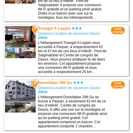
km de ce lieu d’intérêt : Pont de
Salginatobel. Il propose une connexion
Wi-Fi gratuite et un parking privé gratuit.
Dotés d’un balcon avec vue sur la
montagne, tous les hébergements ...
Triangel A Leppin
7
VOIR
L'OFFRE
Distance Location de vacances-Davos :
20km
L’hébergement Triangel A Leppin vous
accueille à Parpan, à respectivement 43
km et 47 km de ces lieux d’intérêt : Pont de
Salginatobel et Centre de congrès de
Davos. Vous pourrez pratiquer le ski dans
les environs. Cet appartement propose
une connexion Wi-Fi gratuite et vous
accueille à respectivement 25 km ...
Domofaber 296 Gu
8
VOIR
L'OFFRE
Distance Location de vacances-Davos :
20km
L’hébergement Domofaber 296 Gu se
trouve à Parpan, à seulement 42 km de ce
lieu d’intérêt : Centre de congrès de
Davos. Il offre une vue sur la montagne et
propose une connexion Wi-Fi gratuite ainsi
qu’un parking privé gratuit. Cet
appartement comprend un balcon. Cet
appartement comporte 1 chambre ...