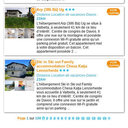
Arp (386 Bä) Ug
14
VOIR
L'OFFRE
Distance Location de vacances-Davos :
21km
L’hébergement Arp (386 Bä) Ug se situe à
Valbella, à seulement 41 km de ce lieu
d’intérêt : Centre de congrès de Davos. Il
offre une vue sur la montagne et possède
une connexion Wi-Fi gratuite ainsi qu’un
parking privé gratuit. Cet appartement met
à votre disposition un balcon. Cet
appartement possède 2 ...
Ski in Ski out Family
15
VOIR
accommodation Chesa Katja
L'OFFRE
Lenzerheide
Distance Location de vacances-Davos :
21km
L’hébergement Ski in Ski out Family
accommodation Chesa Katja Lenzerheide
vous accueille à Valbella, à seulement 41
km de ce lieu d’intérêt : Centre de congrès
de Davos. Il offre une vue sur le jardin et
comprend une connexion Wi-Fi gratuite
ainsi qu’un parking ...
Page
1
sur
100
1
2
3
4
5
6
7
8
9
10
11
12
13
14
15
>