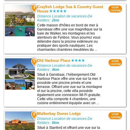
Crayfish Lodge Sea & Country Guest
4
VOIR
House
L'OFFRE
Distance Location de vacances-De
Kelders :
2km
Cette maison d'hôtes en bord de mer à
Gansbaai offre une vue magnifique sur la
baie de Walker, les montagnes et les
alentours de Fynbos. Vous pourrez vous
détendre dans la piscine extérieure ou
pratiquer des sports nautiques. Les
charmantes chambres meublées du ...
Old Harbour Place
5
VOIR
L'OFFRE
Distance Location de vacances-De
Kelders :
4km
Situé à Gansbaai, l’hébergement Old
Harbour Place offre une vue sur la mer. Il
possède une piscine privée et une
terrasse. Offrant une vue sur la montagne
et sur la piscine, cette villa possède
également une connexion Wi-Fi gratuite.
Cette villa comporte 4 chambres, une
cuisine entièrement équipée avec un ...
Walkerbay Dunes Lodge
6
VOIR
L'OFFRE
Distance Location de vacances-De
Kelders :
6km
Situé à Stanford et offrant une vue sur la