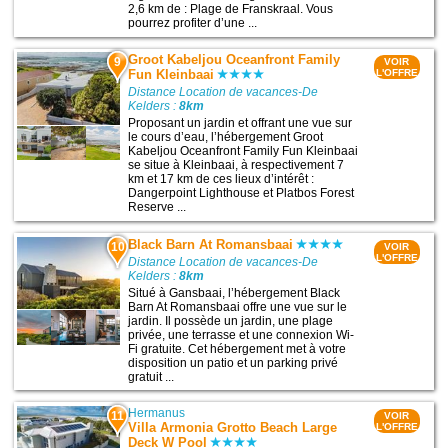
2,6 km de : Plage de Franskraal. Vous
pourrez profiter d’une ...
Groot Kabeljou Oceanfront Family
9
VOIR
Fun Kleinbaai
L'OFFRE
Distance Location de vacances-De
Kelders :
8km
Proposant un jardin et offrant une vue sur
le cours d’eau, l’hébergement Groot
Kabeljou Oceanfront Family Fun Kleinbaai
se situe à Kleinbaai, à respectivement 7
km et 17 km de ces lieux d’intérêt :
Dangerpoint Lighthouse et Platbos Forest
Reserve ...
Black Barn At Romansbaai
10
VOIR
L'OFFRE
Distance Location de vacances-De
Kelders :
8km
Situé à Gansbaai, l’hébergement Black
Barn At Romansbaai offre une vue sur le
jardin. Il possède un jardin, une plage
privée, une terrasse et une connexion Wi-
Fi gratuite. Cet hébergement met à votre
disposition un patio et un parking privé
gratuit ...
Hermanus
11
VOIR
Villa Armonia Grotto Beach Large
L'OFFRE
Deck W Pool