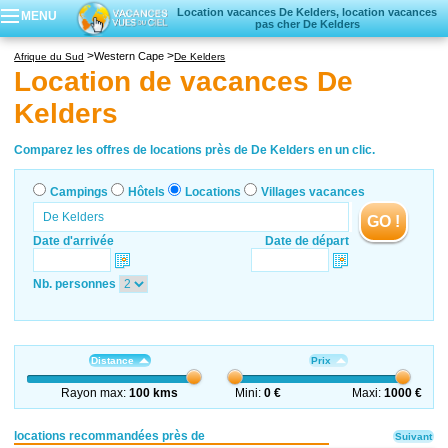
Location vacances De Kelders, location vacances
MENU
pas cher De Kelders
Campings
Western Cape
Afrique du Sud
De Kelders
Hôtels
Location de vacances De
Locations vacances
Kelders
Villages vacances
Comparez les offres de locations près de De Kelders en un clic.
Campings
Hôtels
Locations
Villages vacances
GO !
Date d'arrivée
Date de départ
Nb. personnes
Distance
Prix
Rayon max:
100 kms
Mini:
0 €
Maxi:
1000 €
locations recommandées près de
Suivant