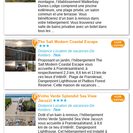
montagne, l’établissement Walkerbay
Dunes Lodge comprend une piscine
extérieure, une plage privée, un salon
commun et une terrasse. Vous
bénéficierez d’un bain à remous dans
votre hébergement. Vous trouverez une
salle de bains privative avec un bidet dans
tous les ...
The Salt Modern Coastal Escape
7
VOIR
L'OFFRE
Distance Location de vacances-De
Kelders :
7km
Proposant un jardin, l’hébergement The
Salt Modern Coastal Escape vous
accueille à Franskraalstrand, à
respectivement 2,3 km, 8,6 km et 13 km de
ces lieux d’intérêt : Plage de Franskraal,
Dangerpoint Lighthouse et Platbos Forest
Reserve. Cette maison de vacances ...
Vinho Verde Splendid Sea View
8
VOIR
Jacuzzi
L'OFFRE
Distance Location de vacances-De
Kelders :
7km
Doté d’un bain à remous, l’hébergement
Vinho Verde Splendid Sea View Jacuzzi
vous accueille à Franskraalstrand, à 8,6
km de ce lieu d’intérêt : Dangerpoint
Lighthouse. Cet hébergement est installé à