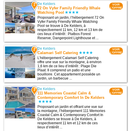
De Kelders
1
VOIR
72 On Vyfer Family Friendly Whale
L'OFFRE
Watching Pool
Proposant un jardin, l’hébergement 72 On
Vyfer Family Friendly Whale Watching
Pool se trouve à De Kelders, à
respectivement 11 km, 12 km et 13 km de
ces lieux d’intérêt : Platbos Forest
Reserve, Dangerpoint Lighthouse et ...
De Kelders
2
VOIR
Calamari Self Catering
L'OFFRE
L’hébergement Calamari Self Catering
offre une vue sur la montagne, à environ
1,6 km de ce lieu d’intérêt : Plage Die
Plaat. Il comprend un patio et une
bouilloire. Cet appartement possède un
jardin, un barbecue ...
De Kelders
3
VOIR
111 Memories Coastal Calm &
L'OFFRE
Contemporary Comfort In De Kelders
Proposant un jardin et offrant une vue sur
la montagne, l’hébergement 111 Memories
Coastal Calm & Contemporary Comfort In
De Kelders se trouve à De Kelders, à
respectivement 11 km et 12 km de ces
lieux d’intérêt ...