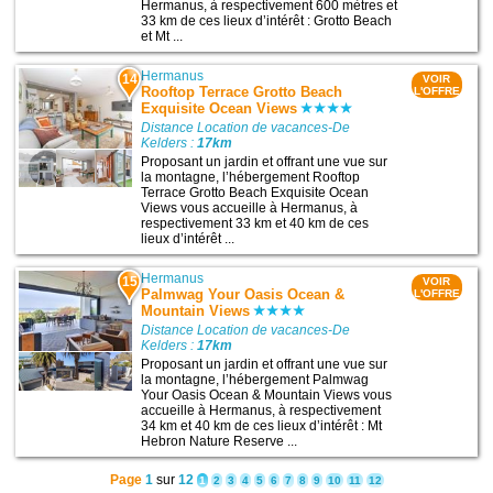
Hermanus, à respectivement 600 mètres et
33 km de ces lieux d’intérêt : Grotto Beach
et Mt ...
Hermanus
14
VOIR
Rooftop Terrace Grotto Beach
L'OFFRE
Exquisite Ocean Views
Distance Location de vacances-De
Kelders :
17km
Proposant un jardin et offrant une vue sur
la montagne, l’hébergement Rooftop
Terrace Grotto Beach Exquisite Ocean
Views vous accueille à Hermanus, à
respectivement 33 km et 40 km de ces
lieux d’intérêt ...
Hermanus
15
VOIR
Palmwag Your Oasis Ocean &
L'OFFRE
Mountain Views
Distance Location de vacances-De
Kelders :
17km
Proposant un jardin et offrant une vue sur
la montagne, l’hébergement Palmwag
Your Oasis Ocean & Mountain Views vous
accueille à Hermanus, à respectivement
34 km et 40 km de ces lieux d’intérêt : Mt
Hebron Nature Reserve ...
Page
1
sur
12
1
2
3
4
5
6
7
8
9
10
11
12