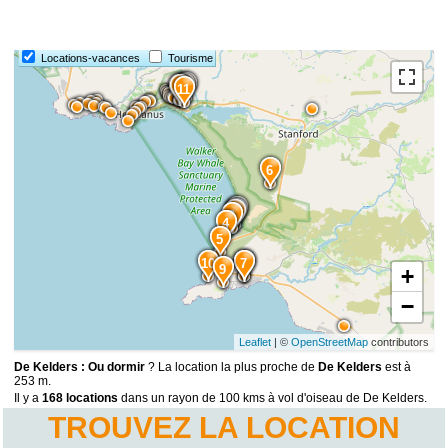
Locations-vacances
Tourisme
15
12
14
13
11
6
1
2
3
4
5
10
8
7
9
+
−
Leaflet
| ©
OpenStreetMap
contributors
De Kelders : Ou dormir
? La location la plus proche de
De Kelders
est à
253 m.
Il y a
168 locations
dans un rayon de 100 kms à vol d'oiseau de De Kelders.
TROUVEZ LA LOCATION