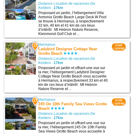
Distance Location de vacances-De
Kelders :
17km
Proposant un jardin, l’hébergement Villa
Armonia Grotto Beach Large Deck W Pool
se trouve à Hermanus, à respectivement
32 km, 40 km et 41 km de ces lieux
d’intérêt : Mt Hebron Nature Reserve,
Kleinmond Golf Club et ...
Hermanus
12
VOIR
Ladybird Designer Cottage Near
L'OFFRE
Grotto Beach
Distance Location de vacances-De
Kelders :
17km
Proposant un jardin et offrant une vue sur
la mer, l’hébergement Ladybird Designer
Cottage Near Grotto Beach vous accueille
à Hermanus, à respectivement 33 km et 40
km de ces lieux d’intérêt : Mt Hebron
Nature Reserve et ...
Hermanus
13
VOIR
245 On 10th Family Sea Views Grotto
L'OFFRE
Beach
Distance Location de vacances-De
Kelders :
17km
Proposant un jardin et offrant une vue sur
la mer, l’hébergement 245 On 10th Family
Sea Views Grotto Beach vous accueille à