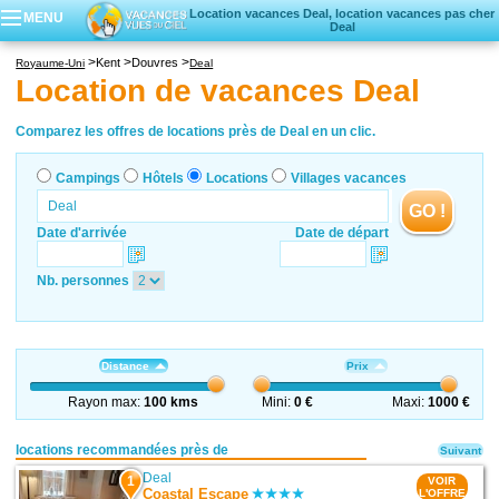
Location vacances Deal, location vacances pas cher
MENU
Deal
Campings
Kent
Douvres
Royaume-Uni
Deal
Hôtels
Location de vacances Deal
Locations vacances
Villages vacances
Comparez les offres de locations près de Deal en un clic.
Campings
Hôtels
Locations
Villages vacances
GO !
Date d'arrivée
Date de départ
Nb. personnes
Distance
Prix
Rayon max:
100 kms
Mini:
0 €
Maxi:
1000 €
locations recommandées près de
Suivant
Deal
1
VOIR
Coastal Escape
L'OFFRE