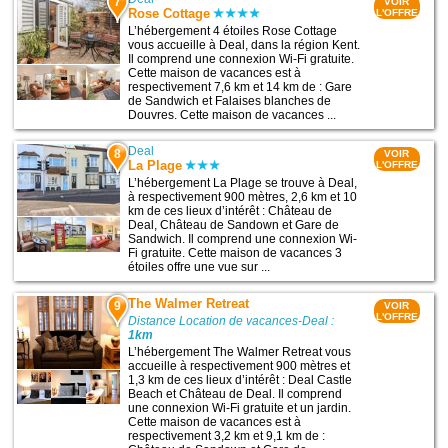
7
VOIR
Rose Cottage
L'OFFRE
L’hébergement 4 étoiles Rose Cottage
vous accueille à Deal, dans la région Kent.
Il comprend une connexion Wi-Fi gratuite.
Cette maison de vacances est à
respectivement 7,6 km et 14 km de : Gare
de Sandwich et Falaises blanches de
Douvres. Cette maison de vacances ...
Deal
8
VOIR
La Plage
L'OFFRE
L’hébergement La Plage se trouve à Deal,
à respectivement 900 mètres, 2,6 km et 10
km de ces lieux d’intérêt : Château de
Deal, Château de Sandown et Gare de
Sandwich. Il comprend une connexion Wi-
Fi gratuite. Cette maison de vacances 3
étoiles offre une vue sur ...
The Walmer Retreat
9
VOIR
L'OFFRE
Distance Location de vacances-Deal :
1km
L’hébergement The Walmer Retreat vous
accueille à respectivement 900 mètres et
1,3 km de ces lieux d’intérêt : Deal Castle
Beach et Château de Deal. Il comprend
une connexion Wi-Fi gratuite et un jardin.
Cette maison de vacances est à
respectivement 3,2 km et 9,1 km de :