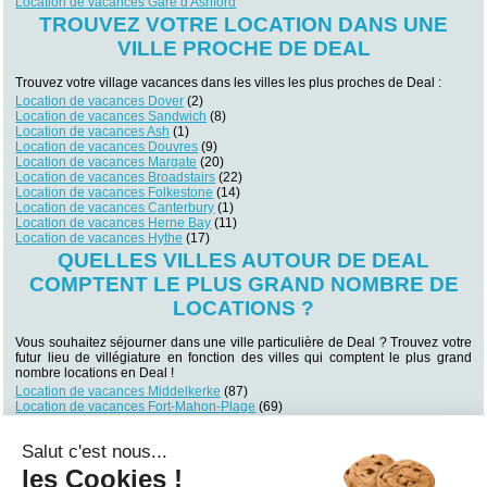
Location de vacances Gare d'Ashford
TROUVEZ VOTRE LOCATION DANS UNE
VILLE PROCHE DE DEAL
Trouvez votre village vacances dans les villes les plus proches de Deal :
Location de vacances Dover
(2)
Location de vacances Sandwich
(8)
Location de vacances Ash
(1)
Location de vacances Douvres
(9)
Location de vacances Margate
(20)
Location de vacances Broadstairs
(22)
Location de vacances Folkestone
(14)
Location de vacances Canterbury
(1)
Location de vacances Herne Bay
(11)
Location de vacances Hythe
(17)
QUELLES VILLES AUTOUR DE DEAL
COMPTENT LE PLUS GRAND NOMBRE DE
LOCATIONS ?
Vous souhaitez séjourner dans une ville particulière de Deal ? Trouvez votre
futur lieu de villégiature en fonction des villes qui comptent le plus grand
nombre locations en Deal !
Location de vacances Middelkerke
(87)
Location de vacances Fort-Mahon-Plage
(69)
Location de vacances Le Touquet-Paris-Plage
(66)
Location de vacances Clacton-on-Sea
(34)
Salut c'est nous...
Location de vacances Wimereux
(32)
Location de vacances Pevensey
(32)
les Cookies !
Location de vacances Berck
(28)