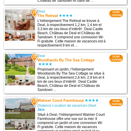
Château de Sandown et Gare de ...
Deal
10
VOIR
The Retreat
L'OFFRE
L’hébergement The Retreat se trouve à
Deal, à respectivement 1,2 km, 1,4 km et
3,3 km de ces lieux d’intérêt : Deal Castle
Beach, Château de Deal et Château de
Sandown. Il comprend une connexion Wi-
Fi gratuite. Cette maison de vacances est à
respectivement 9 km et ...
Deal
11
VOIR
Woodlands By The Sea Cottage
L'OFFRE
Proposant un jardin, l’hébergement
Woodlands By The Sea Cottage se situe à
Deal, à respectivement 2,6 km, 2,9 km et 4
km de ces lieux d’intérêt : Deal Castle
Beach, Château de Deal et Château de
Sandown ...
Walmer Court Farmhouse
12
VOIR
L'OFFRE
Distance Location de vacances-Deal :
3km
Situé à Deal, l’hébergement Walmer Court
Farmhouse offre une vue sur la mer. Il
comprend un jardin et une connexion Wi-
Fi gratuite. Cette maison de vacances
comprend un parking privé gratuit et se