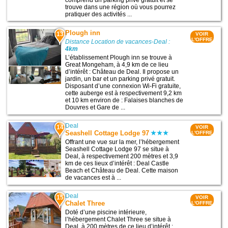
trouve dans une région où vous pourrez
pratiquer des activités ...
Plough inn
13
VOIR
L'OFFRE
Distance Location de vacances-Deal :
4km
L’établissement Plough inn se trouve à
Great Mongeham, à 4,9 km de ce lieu
d’intérêt : Château de Deal. Il propose un
jardin, un bar et un parking privé gratuit.
Disposant d’une connexion Wi-Fi gratuite,
cette auberge est à respectivement 9,2 km
et 10 km environ de : Falaises blanches de
Douvres et Gare de ...
Deal
14
VOIR
Seashell Cottage Lodge 97
L'OFFRE
Offrant une vue sur la mer, l’hébergement
Seashell Cottage Lodge 97 se situe à
Deal, à respectivement 200 mètres et 3,9
km de ces lieux d’intérêt : Deal Castle
Beach et Château de Deal. Cette maison
de vacances est à ...
Deal
15
VOIR
Chalet Three
L'OFFRE
Doté d’une piscine intérieure,
l’hébergement Chalet Three se situe à
Deal, à 200 mètres de ce lieu d’intérêt :