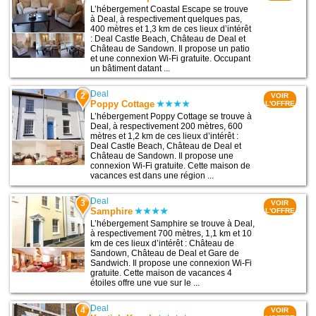
L’hébergement Coastal Escape se trouve
à Deal, à respectivement quelques pas,
400 mètres et 1,3 km de ces lieux d’intérêt
: Deal Castle Beach, Château de Deal et
Château de Sandown. Il propose un patio
et une connexion Wi-Fi gratuite. Occupant
un bâtiment datant ...
Deal
2
VOIR
Poppy Cottage
L'OFFRE
L’hébergement Poppy Cottage se trouve à
Deal, à respectivement 200 mètres, 600
mètres et 1,2 km de ces lieux d’intérêt :
Deal Castle Beach, Château de Deal et
Château de Sandown. Il propose une
connexion Wi-Fi gratuite. Cette maison de
vacances est dans une région ...
Deal
3
VOIR
Samphire
L'OFFRE
L’hébergement Samphire se trouve à Deal,
à respectivement 700 mètres, 1,1 km et 10
km de ces lieux d’intérêt : Château de
Sandown, Château de Deal et Gare de
Sandwich. Il propose une connexion Wi-Fi
gratuite. Cette maison de vacances 4
étoiles offre une vue sur le ...
Deal
4
VOIR