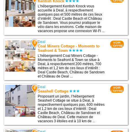
Kentish Knock
L'OFFRE
L’hébergement Kentish Knock vous
accueille à Deal, à respectivement
quelques pas et 500 mètres de ces lieux
d’intérêt : Deal Castle Beach et Château
de Sandown. Vous pourrez pratiquer le
vélo dans les environs. Cette maison de
vacances propose une connexion Wi-Fi ...
Deal
5
VOIR
Coal Miners Cottage - Moments to
L'OFFRE
Seafront & Town
L’hébergement Coal Miners Cottage -
Moments to Seafront & Town se situe à
Deal, à respectivement 200 mètres, 700
mètres et 1,2 km de ces lieux d’intérêt :
Deal Castle Beach, Château de Sandown
et Château de Deal ...
Deal
6
VOIR
Seashell Cottage
L'OFFRE
Proposant un jardin, l’hébergement
Seashell Cottage se situe à Deal, à
respectivement quelques pas, 600 mètres
et 1,2 km de ces lieux d’intérêt : Deal
Castle Beach, Château de Sandown et
Château de Deal. Cette maison de
vacances 3 étoiles est à 10 km de ...
Deal