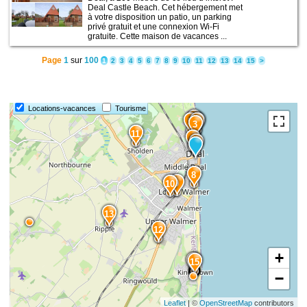
Deal Castle Beach. Cet hébergement met
à votre disposition un patio, un parking
privé gratuit et une connexion Wi-Fi
gratuite. Cette maison de vacances ...
Page
1
sur
100
1
2
3
4
5
6
7
8
9
10
11
12
13
14
15
>
Locations-vacances
Tourisme
7
5
4
6
3
11
2
1
8
9
10
13
12
+
14
15
−
Leaflet
| ©
OpenStreetMap
contributors