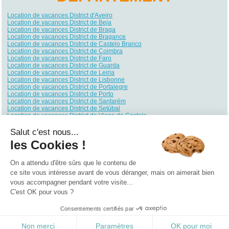
Location de vacances District d'Aveiro
Location de vacances District de Beja
Location de vacances District de Braga
Location de vacances District de Bragance
Location de vacances District de Castelo Branco
Location de vacances District de Coimbra
Location de vacances District de Faro
Location de vacances District de Guarda
Location de vacances District de Leiria
Location de vacances District de Lisbonne
Location de vacances District de Portalegre
Location de vacances District de Porto
Location de vacances District de Santarém
Location de vacances District de Setúbal
Location de vacances District de Viana do Castelo
Location de vacances District de Vila Real
Location de vacances District de Viseu
Salut c'est nous...
Location de vacances District d'Évora
les Cookies !
Location de vacances Les Açores
Location de vacances Madère
On a attendu d'être sûrs que le contenu de
Qui sommes nous ?
|
Contactez-nous
|
Nos partenaires
ce site vous intéresse avant de vous déranger, mais on aimerait bien
vous accompagner pendant votre visite...
Campings
Hôtels
Locations vacances
Villages vacances
Guides
C'est OK pour vous ?
©2021 Vacances Vues du Ciel
0.352
Consentements certifiés par
Non merci
Paramètres
OK pour moi