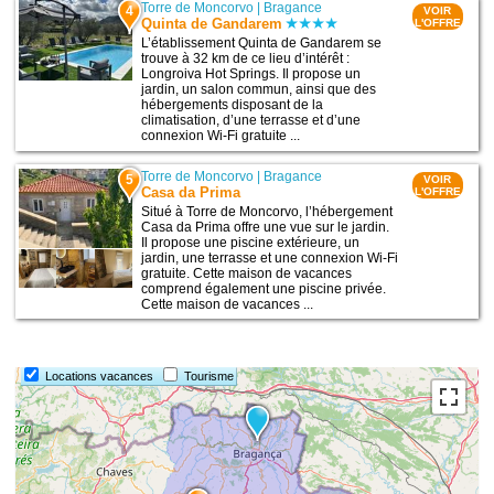
Torre de Moncorvo
|
Bragance
4
VOIR
Quinta de Gandarem
L'OFFRE
L’établissement Quinta de Gandarem se
trouve à 32 km de ce lieu d’intérêt :
Longroiva Hot Springs. Il propose un
jardin, un salon commun, ainsi que des
hébergements disposant de la
climatisation, d’une terrasse et d’une
connexion Wi-Fi gratuite ...
Torre de Moncorvo
|
Bragance
5
VOIR
Casa da Prima
L'OFFRE
Situé à Torre de Moncorvo, l’hébergement
Casa da Prima offre une vue sur le jardin.
Il propose une piscine extérieure, un
jardin, une terrasse et une connexion Wi-Fi
gratuite. Cette maison de vacances
comprend également une piscine privée.
Cette maison de vacances ...
Locations vacances
Tourisme