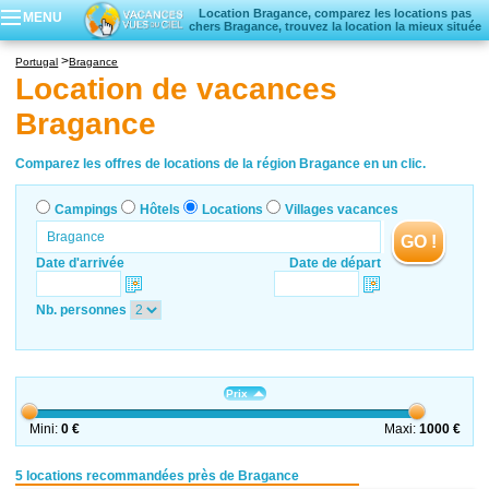
Location Bragance, comparez les locations pas
MENU
chers Bragance, trouvez la location la mieux située
Campings
Portugal
Bragance
Hôtels
Location de vacances
Locations vacances
Bragance
Villages vacances
Comparez les offres de locations de la région Bragance en un clic.
Campings
Hôtels
Locations
Villages vacances
GO !
Date d'arrivée
Date de départ
Nb. personnes
Prix
Mini:
0 €
Maxi:
1000 €
5 locations recommandées près de Bragance