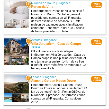
Miranda do Douro
|
Bragance
1
VOIR
Portas da Villa
L'OFFRE
L’hébergement Portas da Villa se situe à
Miranda do Douro. Cet hébergement
possède une connexion Wi-Fi gratuite
dans l’ensemble de ses locaux. Cette
maison de vacances avec climatisation
comprend 1 chambre, ainsi que 2 salles
de bains possédant un bidet ...
Avantos
|
Bragance
2
VOIR
Villa Jerusalém - Casa de Campo
L'OFFRE
Offrant une vue sur la montagne,
l’hébergement Villa Jerusalém - Casa de
Campo propose une piscine extérieure et
une terrasse, à environ 14 km de ce lieu
d’intérêt : Pont médiéval de Mirandela. Cet
hébergement à la ...
Lodões
|
Bragance
3
VOIR
Acushla Golden House Douro
L'OFFRE
L’hébergement Acushla Golden House
Douro se trouve à Lodões, à seulement 24
km de ce lieu d’intérêt : Pont médiéval de
Mirandela. Il propose une terrasse et une
connexion Wi-Fi gratuite. Construit en
2022 ...