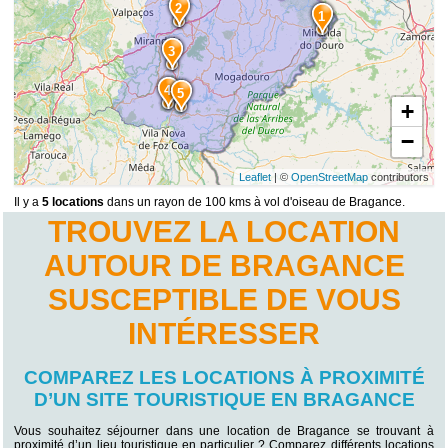
2
1
3
4
5
+
−
Leaflet
| ©
OpenStreetMap
contributors
Il y a
5 locations
dans un rayon de 100 kms à vol d'oiseau de Bragance.
TROUVEZ LA LOCATION
AUTOUR DE BRAGANCE
SUSCEPTIBLE DE VOUS
INTÉRESSER
COMPAREZ LES LOCATIONS À PROXIMITÉ
D’UN SITE TOURISTIQUE EN BRAGANCE
Vous souhaitez séjourner dans une location de Bragance se trouvant à
proximité d’un lieu touristique en particulier ? Comparez différents locations