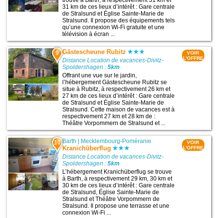
trouve à Barth, à respectivement 31 km et
31 km de ces lieux d’intérêt : Gare centrale
de Stralsund et Église Sainte-Marie de
Stralsund. Il propose des équipements tels
qu’une connexion Wi-Fi gratuite et une
télévision à écran ...
Gästescheune Rubitz
9
VOIR
L'OFFRE
Distance Location de vacances-Divitz-
Spoldershagen :
5km
Offrant une vue sur le jardin,
l’hébergement Gästescheune Rubitz se
situe à Rubitz, à respectivement 26 km et
27 km de ces lieux d’intérêt : Gare centrale
de Stralsund et Église Sainte-Marie de
Stralsund. Cette maison de vacances est à
respectivement 27 km et 28 km de :
Théâtre Vorpommern de Stralsund et ...
Barth
|
Mecklembourg-Poméranie
10
VOIR
Kranichüberflug
L'OFFRE
Distance Location de vacances-Divitz-
Spoldershagen :
5km
L’hébergement Kranichüberflug se trouve
à Barth, à respectivement 29 km, 30 km et
30 km de ces lieux d’intérêt : Gare centrale
de Stralsund, Église Sainte-Marie de
Stralsund et Théâtre Vorpommern de
Stralsund. Il propose une terrasse et une
connexion Wi-Fi ...