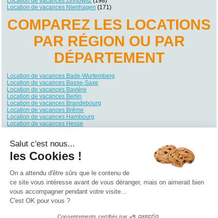
Location de vacances Zinnowitz
(198)
Location de vacances Nienhagen
(171)
COMPAREZ LES LOCATIONS
PAR RÉGION OU PAR
DÉPARTEMENT
Location de vacances Bade-Wurtemberg
Location de vacances Basse-Saxe
Location de vacances Bavière
Location de vacances Berlin
Location de vacances Brandebourg
Location de vacances Brême
Location de vacances Hambourg
Location de vacances Hesse
Location de vacances Mecklembourg-Poméranie
Location de vacances Rhénanie du Nord-Westphalie
Salut c'est nous...
Location de vacances Rhénanie-Palatinat
Location de vacances Sarre
les Cookies !
Location de vacances Saxe
Location de vacances Saxe-Anhalt
Location de vacances Schleswig-Holstein
On a attendu d'être sûrs que le contenu de
Location de vacances Thuringe
ce site vous intéresse avant de vous déranger, mais on aimerait bien
vous accompagner pendant votre visite...
Qui sommes nous ?
|
Contactez-nous
|
Nos partenaires
C'est OK pour vous ?
Campings
Hôtels
Locations vacances
Villages vacances
Guides
Consentements certifiés par