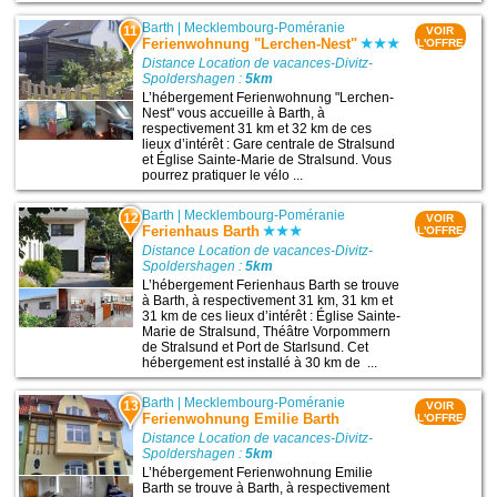
Barth
|
Mecklembourg-Poméranie
11
VOIR
Ferienwohnung "Lerchen-Nest"
L'OFFRE
Distance Location de vacances-Divitz-
Spoldershagen :
5km
L’hébergement Ferienwohnung "Lerchen-
Nest" vous accueille à Barth, à
respectivement 31 km et 32 km de ces
lieux d’intérêt : Gare centrale de Stralsund
et Église Sainte-Marie de Stralsund. Vous
pourrez pratiquer le vélo ...
Barth
|
Mecklembourg-Poméranie
12
VOIR
Ferienhaus Barth
L'OFFRE
Distance Location de vacances-Divitz-
Spoldershagen :
5km
L’hébergement Ferienhaus Barth se trouve
à Barth, à respectivement 31 km, 31 km et
31 km de ces lieux d’intérêt : Église Sainte-
Marie de Stralsund, Théâtre Vorpommern
de Stralsund et Port de Starlsund. Cet
hébergement est installé à 30 km de ...
Barth
|
Mecklembourg-Poméranie
13
VOIR
Ferienwohnung Emilie Barth
L'OFFRE
Distance Location de vacances-Divitz-
Spoldershagen :
5km
L’hébergement Ferienwohnung Emilie
Barth se trouve à Barth, à respectivement