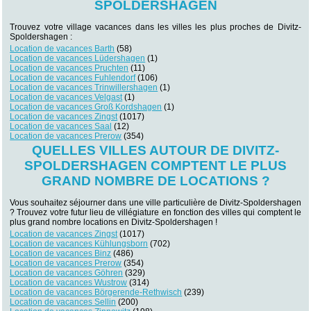
SPOLDERSHAGEN
Trouvez votre village vacances dans les villes les plus proches de Divitz-
Spoldershagen :
Location de vacances Barth
(58)
Location de vacances Lüdershagen
(1)
Location de vacances Pruchten
(11)
Location de vacances Fuhlendorf
(106)
Location de vacances Trinwillershagen
(1)
Location de vacances Velgast
(1)
Location de vacances Groß Kordshagen
(1)
Location de vacances Zingst
(1017)
Location de vacances Saal
(12)
Location de vacances Prerow
(354)
QUELLES VILLES AUTOUR DE DIVITZ-
SPOLDERSHAGEN COMPTENT LE PLUS
GRAND NOMBRE DE LOCATIONS ?
Vous souhaitez séjourner dans une ville particulière de Divitz-Spoldershagen
? Trouvez votre futur lieu de villégiature en fonction des villes qui comptent le
plus grand nombre locations en Divitz-Spoldershagen !
Location de vacances Zingst
(1017)
Location de vacances Kühlungsborn
(702)
Location de vacances Binz
(486)
Location de vacances Prerow
(354)
Location de vacances Göhren
(329)
Location de vacances Wustrow
(314)
Location de vacances Börgerende-Rethwisch
(239)
Location de vacances Sellin
(200)