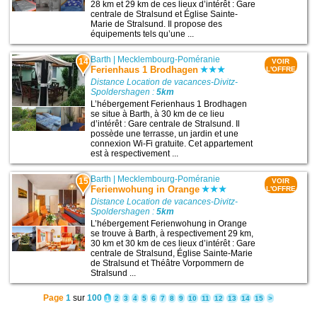
28 km et 29 km de ces lieux d’intérêt : Gare
centrale de Stralsund et Église Sainte-
Marie de Stralsund. Il propose des
équipements tels qu’une ...
Barth
|
Mecklembourg-Poméranie
14
VOIR
Ferienhaus 1 Brodhagen
L'OFFRE
Distance Location de vacances-Divitz-
Spoldershagen :
5km
L’hébergement Ferienhaus 1 Brodhagen
se situe à Barth, à 30 km de ce lieu
d’intérêt : Gare centrale de Stralsund. Il
possède une terrasse, un jardin et une
connexion Wi-Fi gratuite. Cet appartement
est à respectivement ...
Barth
|
Mecklembourg-Poméranie
15
VOIR
Ferienwohung in Orange
L'OFFRE
Distance Location de vacances-Divitz-
Spoldershagen :
5km
L’hébergement Ferienwohung in Orange
se trouve à Barth, à respectivement 29 km,
30 km et 30 km de ces lieux d’intérêt : Gare
centrale de Stralsund, Église Sainte-Marie
de Stralsund et Théâtre Vorpommern de
Stralsund ...
Page
1
sur
100
1
2
3
4
5
6
7
8
9
10
11
12
13
14
15
>