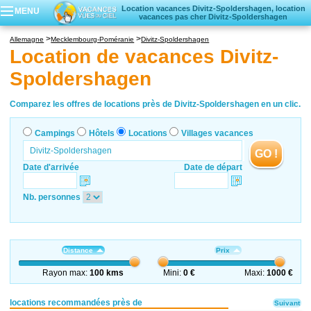
Location vacances Divitz-Spoldershagen, location
MENU
vacances pas cher Divitz-Spoldershagen
Campings
Allemagne
Mecklembourg-Poméranie
Divitz-Spoldershagen
Hôtels
Location de vacances Divitz-
Locations vacances
Spoldershagen
Villages vacances
Comparez les offres de locations près de Divitz-Spoldershagen en un clic.
Campings
Hôtels
Locations
Villages vacances
GO !
Date d'arrivée
Date de départ
Nb. personnes
Distance
Prix
Rayon max:
100 kms
Mini:
0 €
Maxi:
1000 €
locations recommandées près de
Suivant