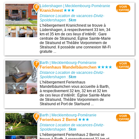
Lüdershagen
|
Mecklembourg-Poméranie
6
VOIR
Kranichnest
L'OFFRE
Distance Location de vacances-Divitz-
Spoldershagen :
5km
L’hébergement Kranichnest se trouve à
Lüdershagen, à respectivement 33 km, 34
km et 35 km de ces lieux d’intérêt : Gare
centrale de Stralsund, Église Sainte-Marie
de Stralsund et Théâtre Vorpommern de
Stralsund. Il possède une connexion Wi-Fi
gratuite ...
Barth
|
Mecklembourg-Poméranie
7
VOIR
Ferienhaus Mandelbäumchen
L'OFFRE
Distance Location de vacances-Divitz-
Spoldershagen :
5km
L’hébergement Ferienhaus
Mandelbäumchen vous accueille à Barth,
à respectivement 32 km, 32 km et 32 km
de ces lieux d’intérêt : Église Sainte-Marie
de Stralsund, Théâtre Vorpommern de
Stralsund et Port de Starlsund ...
Barth
|
Mecklembourg-Poméranie
8
VOIR
Ferienhaus 2 Bernd
L'OFFRE
Distance Location de vacances-Divitz-
Spoldershagen :
5km
L’hébergement Ferienhaus 2 Bernd se