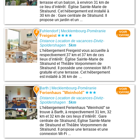
terrasse et un balcon, à environ 31 km de
ce lieu d’intérêt : Église Sainte-Marie de
Stralsund. Cet hébergement est installé à
30 km de : Gare centrale de Stralsund. Il
propose un jardin et un ...
Fuhlendorf
|
Mecklembourg-Poméranie
4
VOIR
Freigeist
L'OFFRE
Distance Location de vacances-Divitz-
Spoldershagen :
5km
L’hébergement Freigeist vous accueille à
respectivement 37 km et 37 km de ces
lieux d’intérêt : Église Sainte-Marie de
Stralsund et Théâtre Vorpommern de
Stralsund. Il possède une connexion Wi-Fi
gratuite et une terrasse. Cet hébergement
est installé à 36 km de ...
Barth
|
Mecklembourg-Poméranie
5
VOIR
Ferienhaus "Weinhold"
L'OFFRE
Distance Location de vacances-Divitz-
Spoldershagen :
5km
L’hébergement Ferienhaus "Weinhold" se
trouve à Barth, à respectivement 31 km, 32
km et 32 km de ces lieux d’intérêt : Gare
centrale de Stralsund, Église Sainte-Marie
de Stralsund et Théâtre Vorpommern de
Stralsund. Il propose une terrasse et une
connexion Wi-Fi ...