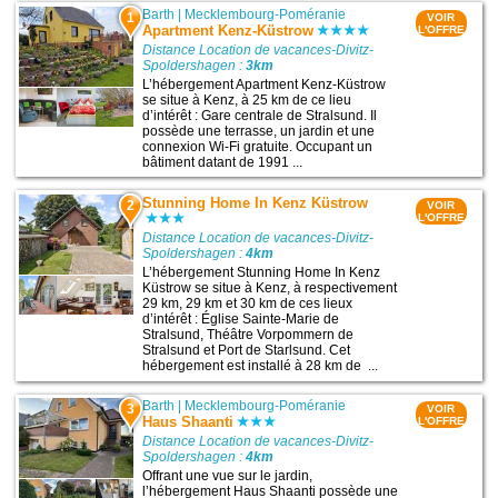
Barth
|
Mecklembourg-Poméranie
1
VOIR
Apartment Kenz-Küstrow
L'OFFRE
Distance Location de vacances-Divitz-
Spoldershagen :
3km
L’hébergement Apartment Kenz-Küstrow
se situe à Kenz, à 25 km de ce lieu
d’intérêt : Gare centrale de Stralsund. Il
possède une terrasse, un jardin et une
connexion Wi-Fi gratuite. Occupant un
bâtiment datant de 1991 ...
Stunning Home In Kenz Küstrow
2
VOIR
L'OFFRE
Distance Location de vacances-Divitz-
Spoldershagen :
4km
L’hébergement Stunning Home In Kenz
Küstrow se situe à Kenz, à respectivement
29 km, 29 km et 30 km de ces lieux
d’intérêt : Église Sainte-Marie de
Stralsund, Théâtre Vorpommern de
Stralsund et Port de Starlsund. Cet
hébergement est installé à 28 km de ...
Barth
|
Mecklembourg-Poméranie
3
VOIR
Haus Shaanti
L'OFFRE
Distance Location de vacances-Divitz-
Spoldershagen :
4km
Offrant une vue sur le jardin,
l’hébergement Haus Shaanti possède une