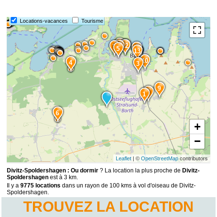
Locations-vacances
Tourisme
11
12
14
8
7
15
5
13
10
4
3
9
2
1
6
+
−
Leaflet
| ©
OpenStreetMap
contributors
Divitz-Spoldershagen : Ou dormir
? La location la plus proche de
Divitz-
Spoldershagen
est à 3 km.
Il y a
9775 locations
dans un rayon de 100 kms à vol d'oiseau de Divitz-
Spoldershagen.
TROUVEZ LA LOCATION