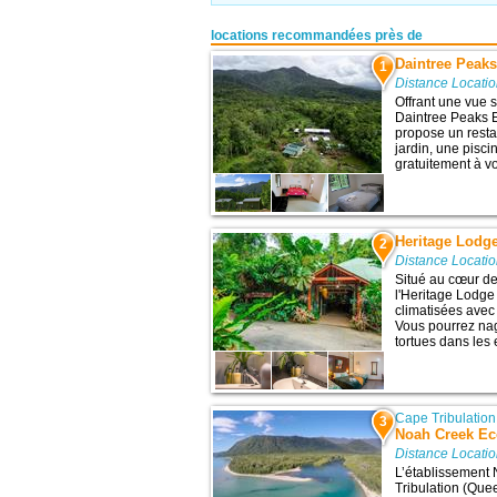
locations recommandées près de
Daintree Peak
1
Distance Locati
Offrant une vue 
Daintree Peaks E
propose un resta
jardin, une pisci
gratuitement à vo
Heritage Lodge
2
Distance Locati
Situé au cœur de 
l'Heritage Lodge
climatisées avec 
Vous pourrez nag
tortues dans les 
Cape Tribulation
3
Noah Creek Ec
Distance Locati
L’établissement
Tribulation (Quee