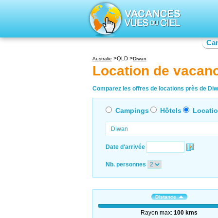
Ca
QLD
Australie
Diwan
Location de vacan
Comparez les offres de locations près de Diwa
Campings
Hôtels
Locati
Date d'arrivée
Nb. personnes
Distance
Rayon max:
100 kms