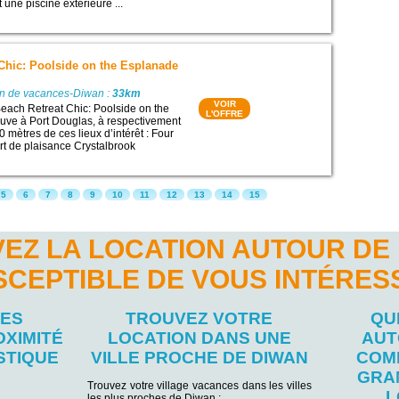
t une piscine extérieure ...
Chic: Poolside on the Esplanade
on de vacances-Diwan :
33km
VOIR
each Retreat Chic: Poolside on the
L'OFFRE
uve à Port Douglas, à respectivement
 mètres de ces lieux d’intérêt : Four
rt de plaisance Crystalbrook
5
6
7
8
9
10
11
12
13
14
15
EZ LA LOCATION AUTOUR DE
SCEPTIBLE DE VOUS INTÉRES
LES
TROUVEZ VOTRE
QU
OXIMITÉ
LOCATION DANS UNE
AUT
STIQUE
VILLE PROCHE DE DIWAN
COM
GRA
Trouvez votre village vacances dans les villes
L
les plus proches de Diwan :