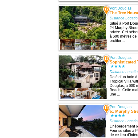
Port Douglas
12
The Tree House
Distance Locati
Situé à Port Dou
24 Murphy Street
privée. Cet héber
à 600 mètres de 
profiter ...
Port Douglas
13
Sophisticated T
Distance Locati
Doté d’un bain à
Tropical Villa wit
Douglas, à 600 mè
Beach. Cette ma
une ...
Port Douglas
14
61 Murphy Stre
Distance Locati
L’hébergement 61
Four se situe à 
de ce lieu d’inté