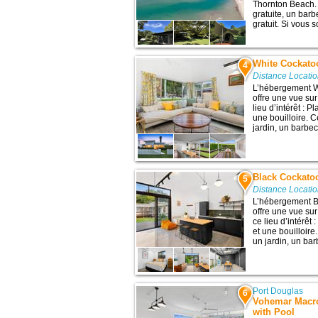
Thornton Beach. 
gratuite, un barb
gratuit. Si vous s
White Cockato
4
Distance Locati
L’hébergement W
offre une vue su
lieu d’intérêt : 
une bouilloire. 
jardin, un barbec
Black Cockato
5
Distance Locati
L’hébergement B
offre une vue sur
ce lieu d’intérêt
et une bouilloir
un jardin, un bar
Port Douglas
6
Vohemar Macro
with Pool