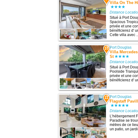
Villa On The H
Distance Locati
Situé à Port Doug
Spacious Tropic
privée et une co
bénéficierez d' u
Cette villa avec ..
Port Douglas
10
Villa Mercedes
St
Distance Locati
Situé à Port Dou
Poolside Tranqui
privée et une co
bénéficierez d' un
Port Douglas
11
Flagstaff Pavi
Distance Locati
L’hébergement Fl
Paradise se trou
mètres de ce lieu
un patio, un jardi