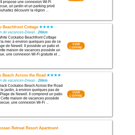
Il propose une connexion Wi-Fi
ecue, un jardin et un parking privé
ouhaitez découvrir la région ...
o Beachfront Cottage
on de vacances-Diwan :
26km
hite Cockatoo Beachfront Cottage
r la mer, à environ quelques pas de ce
VOIR
Plage de Newell. Il possède un patio et
L'OFFRE
Cette maison de vacances possède un
ue, une connexion Wi-Fi gratuite et ...
o Beach Across the Road
on de vacances-Diwan :
26km
lack Cockatoo Beach Across the Road
 le jardin, à environ quelques pas de
VOIR
 : Plage de Newell. Il comprend un patio
L'OFFRE
e. Cette maison de vacances possède
becue, une connexion Wi-Fi ...
ssan Retreat Resort Apartment