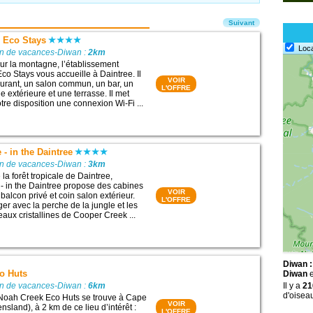
Suivant
s Eco Stays
Loc
on de vacances-Diwan :
2km
sur la montagne, l’établissement
co Stays vous accueille à Daintree. Il
VOIR
urant, un salon commun, un bar, un
L'OFFRE
ne extérieure et une terrasse. Il met
tre disposition une connexion Wi-Fi ...
 - in the Daintree
on de vacances-Diwan :
3km
la forêt tropicale de Daintree,
 - in the Daintree propose des cabines
VOIR
balcon privé et coin salon extérieur.
L'OFFRE
er avec la perche de la jungle et les
eaux cristallines de Cooper Creek ...
Diwan :
o Huts
Diwan
e
on de vacances-Diwan :
6km
Il y a
21
d'oisea
 Noah Creek Eco Huts se trouve à Cape
VOIR
nsland), à 2 km de ce lieu d’intérêt :
L'OFFRE