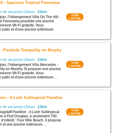
ill - Spacious Tropical Panorama
on de vacances-Diwan :
33km
VOIR
las, l’hébergement Villa On The Hill -
L'OFFRE
al Panorama possède une piscine
nnexion Wi-Fi gratuite. Vous
n patio et d'une piscine extérieure.
.
 - Poolside Tranquility on Murphy
on de vacances-Diwan :
33km
VOIR
glas, l’hébergement Villa Mercedes -
L'OFFRE
lity on Murphy St propose une piscine
nnexion Wi-Fi gratuite. Vous
 patio et d'une piscine extérieure ...
llion - A Lush Subtropical Paradise
on de vacances-Diwan :
33km
VOIR
agstaff Pavillion - A Lush Subtropical
L'OFFRE
ve à Port Douglas, à seulement 700
 d’intérêt : Four Mile Beach. Il propose
n et une piscine extérieure ...