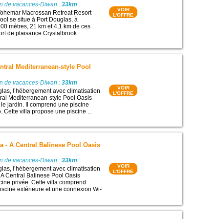
on de vacances-Diwan :
33km
VOIR
ohemar Macrossan Retreat Resort
L'OFFRE
ool se situe à Port Douglas, à
00 mètres, 21 km et 4,1 km de ces
 Port de plaisance Crystalbrook
entral Mediterranean-style Pool
on de vacances-Diwan :
33km
VOIR
glas, l’hébergement avec climatisation
L'OFFRE
tral Mediterranean-style Pool Oasis
 le jardin. Il comprend une piscine
o. Cette villa propose une piscine ...
la - A Central Balinese Pool Oasis
on de vacances-Diwan :
33km
VOIR
glas, l’hébergement avec climatisation
L'OFFRE
- A Central Balinese Pool Oasis
ine privée. Cette villa comprend
scine extérieure et une connexion Wi-