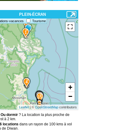
PLEIN-ÉCRAN
3
ations-vacances
Tourisme
2
1
5
4
+
−
6
8
7
10
11
12
13
9
14
15
Leaflet
| ©
OpenStreetMap
contributors
 Ou dormir
? La location la plus proche de
st à 2 km.
6 locations
dans un rayon de 100 kms à vol
u de Diwan.