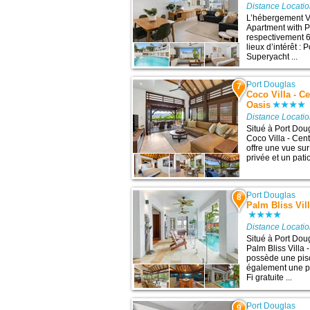
Distance Locati
L’hébergement V
Apartment with P
respectivement 6
lieux d’intérêt :
Superyacht ...
Port Douglas
7
Coco Villa - C
Oasis
Distance Locati
Situé à Port Dou
Coco Villa - Cen
offre une vue sur
privée et un pati
Port Douglas
8
Palm Bliss Vil
Distance Locati
Situé à Port Dou
Palm Bliss Villa 
possède une pisc
également une pi
Fi gratuite ...
Port Douglas
9