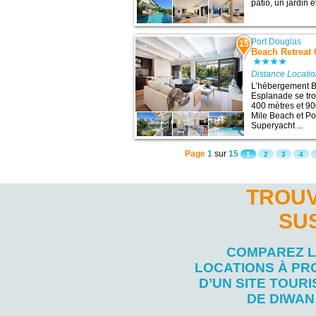
patio, un jardin e
Port Douglas
15
Beach Retreat 
Distance Locati
L’hébergement B
Esplanade se tro
400 mètres et 900
Mile Beach et Po
Superyacht ...
Page
1
sur
15
1
2
3
4
TROUV
SU
COMPAREZ 
LOCATIONS À PR
D’UN SITE TOURI
DE DIWAN