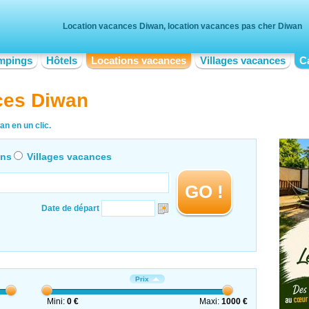
Location vacances Diwan, location vacances pas cher Diwan
mpings
Hôtels
Locations vacances
Villages vacances
C
ces Diwan
n en un clic.
ons
Villages vacances
GO !
Date de départ
Prix
Mini:
0 €
Maxi:
1000 €