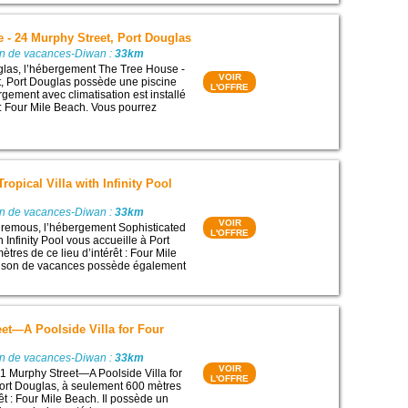
 - 24 Murphy Street, Port Douglas
on de vacances-Diwan :
33km
glas, l’hébergement The Tree House -
VOIR
, Port Douglas possède une piscine
L'OFFRE
gement avec climatisation est installé
: Four Mile Beach. Vous pourrez
ropical Villa with Infinity Pool
on de vacances-Diwan :
33km
VOIR
 remous, l’hébergement Sophisticated
L'OFFRE
h Infinity Pool vous accueille à Port
tres de ce lieu d’intérêt : Four Mile
ison de vacances possède également
et—A Poolside Villa for Four
on de vacances-Diwan :
33km
VOIR
 Murphy Street—A Poolside Villa for
L'OFFRE
Port Douglas, à seulement 600 mètres
rêt : Four Mile Beach. Il possède un