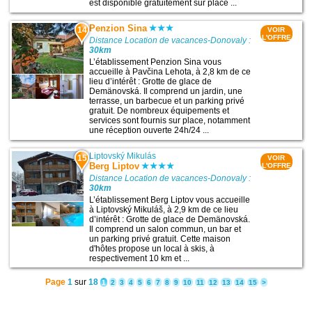
est disponible gratuitement sur place ...
Penzion Sina
14
VOIR
L'OFFRE
Distance Location de vacances-Donovaly :
30km
L’établissement Penzion Sina vous
accueille à Pavčina Lehota, à 2,8 km de ce
lieu d’intérêt : Grotte de glace de
Demänovská. Il comprend un jardin, une
terrasse, un barbecue et un parking privé
gratuit. De nombreux équipements et
services sont fournis sur place, notamment
une réception ouverte 24h/24 ...
Liptovský Mikulás
15
VOIR
Berg Liptov
L'OFFRE
Distance Location de vacances-Donovaly :
30km
L’établissement Berg Liptov vous accueille
à Liptovský Mikuláš, à 2,9 km de ce lieu
d’intérêt : Grotte de glace de Demänovská.
Il comprend un salon commun, un bar et
un parking privé gratuit. Cette maison
d'hôtes propose un local à skis, à
respectivement 10 km et ...
Page
1
sur
18
1
2
3
4
5
6
7
8
9
10
11
12
13
14
15
>