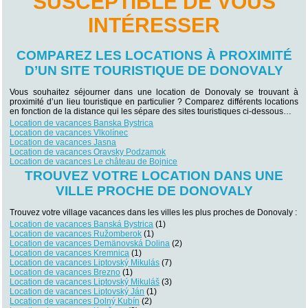
SUSCEPTIBLE DE VOUS
INTÉRESSER
COMPAREZ LES LOCATIONS À PROXIMITÉ
D’UN SITE TOURISTIQUE DE DONOVALY
Vous souhaitez séjourner dans une location de Donovaly se trouvant à
proximité d’un lieu touristique en particulier ? Comparez différents locations
en fonction de la distance qui les sépare des sites touristiques ci-dessous…
Location de vacances Banska Bystrica
Location de vacances Vlkolínec
Location de vacances Jasna
Location de vacances Oravsky Podzamok
Location de vacances Le château de Bojnice
TROUVEZ VOTRE LOCATION DANS UNE
VILLE PROCHE DE DONOVALY
Trouvez votre village vacances dans les villes les plus proches de Donovaly :
Location de vacances Banská Bystrica
(1)
Location de vacances Ružomberok
(1)
Location de vacances Demänovská Dolina
(2)
Location de vacances Kremnica
(1)
Location de vacances Liptovský Mikulás
(7)
Location de vacances Brezno
(1)
Location de vacances Liptovský Mikuláš
(3)
Location de vacances Liptovský Ján
(1)
Location de vacances Dolný Kubín
(2)