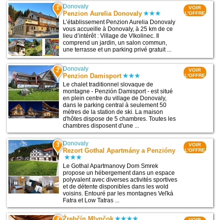
Donovaly
1
VOIR
Penzion Aurelia Donovaly
L'OFFRE
L’établissement Penzion Aurelia Donovaly
vous accueille à Donovaly, à 25 km de ce
lieu d’intérêt : Village de Vlkolinec. Il
comprend un jardin, un salon commun,
une terrasse et un parking privé gratuit ...
Donovaly
2
VOIR
Penzion Damisport
L'OFFRE
Le chalet traditionnel slovaque de
montagne - Penzión Damisport - est situé
en plein centre du village de Donovaly,
dans le parking central à seulement 50
mètres de la station de ski. La maison
d'hôtes dispose de 5 chambres. Toutes les
chambres disposent d'une ...
Donovaly
3
VOIR
Rezort Gothal Apartmány a Penzióny
L'OFFRE
Le Gothal Apartmanovy Dom Smrek
propose un hébergement dans un espace
polyvalent avec diverses activités sportives
et de détente disponibles dans les wold
voisins. Entouré par les montagnes Veľká
Fatra et Low Tatras ...
Žrebčín Mlynčok
4
VOIR