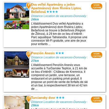
Dva veľké Apartmány a jeden
9
VOIR
Apartmánový dom Riviéra Liptov,
L'OFFRE
Bešeňová
Distance Location de vacances-Donovaly :
24km
L’établissement Dva veľké Apartmány a
jeden Apartmánový dom Riviéra Liptov,
Bešeňová se trouve à Bešeňová (Région
de Žilinza), à 29 km de ce lieu d’intérêt :
Parc aquatique Tatralandia. Il propose une
connexion Wi-Fi gratuite, une aire de jeux
pour enfants ...
Penzión Anesis
10
VOIR
L'OFFRE
Distance Location de vacances-Donovaly :
27km
L’établissement Penzión Anesis vous
accueille à Turčianske Teplice, à 21 km de
ce lieu d’intérêt : Château de Kremnica. Il
comprend un jardin, une terrasse, un
restaurant et un parking privé gratuit. Il
propose un point de vente de forfaits de ski
et un bar, à respectivement 38 km et 42 km
de ...
Turciansky dvor
11
VOIR
L'OFFRE
Distance Location de vacances-Donovaly :
29km