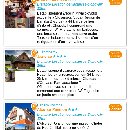
L'OFFRE
Distance Location de vacances-Donovaly :
12km
L’établissement Žrebčín Mlynčok vous
accueille à Slovenská ľupča (Région de
Banská Bystrica), à 44 km de ce lieu
d’intérêt : Chopok. Il comprend une
connexion Wi-Fi gratuite, un barbecue,
une terrasse et un parking privé gratuit.
Tous les hébergements disposent d’un
réfrigérateur, d’un lave-vaisselle ...
Ružomberok
5
VOIR
Jazierce
L'OFFRE
Distance Location de vacances-Donovaly :
16km
L’établissement Jazierce vous accueille à
Ružomberok, à respectivement 34 km et
35 km de ces lieux d’intérêt : Château
d'Orava et Parc aquatique Tatralandia.
Offrant une vue sur la montagne, il
comprend une connexion Wi-Fi gratuite,
un jardin avec une piscine ...
Banská Bystrica
6
VOIR
Alcorso Pension
L'OFFRE
Distance Location de vacances-Donovaly :
17km
L'Alcorso Pension est une maison d'hôtes
de type familial moderne située à