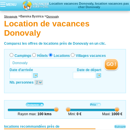
Location vacances Donovaly, location vacances pas
MENU
cher Donovaly
Campings
Banska Bystrica
Slovaquie
Donovaly
Hôtels
Location de vacances
Locations vacances
Donovaly
Villages vacances
Comparez les offres de locations près de Donovaly en un clic.
Campings
Hôtels
Locations
Villages vacances
GO !
Date d'arrivée
Date de départ
Nb. personnes
Distance
Prix
Rayon max:
100 kms
Mini:
0 €
Maxi:
1000 €
locations recommandées près de
Suivant