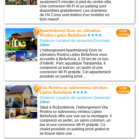
seulement 5 minutes à pied du centre-ville.
Une connexion Wi-Fi et un parking sont
disponibles gratuitement. Les chambres
de l'Al Corso sont dotées d'un mobilier en
bois massif ...
Apartmánový Dom so záhradou
7
VOIR
Riviéra Liptov Bešeňová
L'OFFRE
Distance Location de vacances-Donovaly :
24km
L’hébergement Apartmánový Dom so
záhradou Riviéra Liptov Bešeňová vous
accueille à Bešeňová, à 29 km de ce lieu
d’intérêt : Parc aquatique Tatralandia. Il
comprend un balcon, un jardin et une
connexion Wi-Fi gratuite. Cet appartement
possède un parking privé ...
Vila Riviéra so súkromnou vírivkou
8
VOIR
Liptov Bešeňová
L'OFFRE
Distance Location de vacances-Donovaly :
24km
Situé à Ružomberok, l’hébergement Vila
Riviéra so súkromnou vírivkou Liptov
Bešeňová offre une vue sur la montagne. Il
comprend un jardin, un salon commun, un
bar et une connexion Wi-Fi gratuite. Ce
chalet possède un parking privé gratuit et
se trouve dans une ...