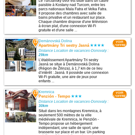
Le Turciansky dvor est situé dans un cadre
paisible à Kostany nad Turcom, entre les
parcs nationaux Mala Fatra et Velka Fatra.
Il propose des chambres avec salle de
bains privative et un restaurant sur place.
Chaque chambre dispose d'une télévision
à écran plat, d'une connexion Wi-Fi
gratuite et d'une salle ...
Demänovská Dolina
12
VOIR
Apartmány Tri sestry Jasná
L'OFFRE
Distance Location de vacances-Donovaly :
29km
L’établissement Apartmány Tri sestry
Jasná se situe à Demänovská Dolina
(Région de Žilinza), à 1,7 km de ce lieu
d’intérêt : Jasná. Il possède une connexion
Wi-Fi gratuite, une aire de jeux pour
enfants ...
Kremnica
13
VOIR
Penzión - Tempo
L'OFFRE
Distance Location de vacances-Donovaly :
30km
Situé dans les montagnes Kremnica, à
seulement 500 mètres de la ville
médiévale de Kremnica, le Penzión -
Tempo propose un hébergement
indépendant, une salle de sport, une
brasserie sur place et un bar. Un parking