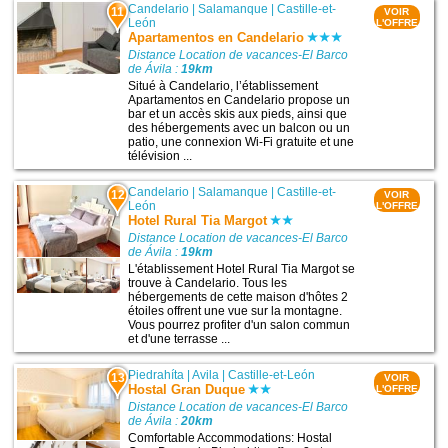
Candelario
|
Salamanque
|
Castille-et-
11
VOIR
León
L'OFFRE
Apartamentos en Candelario
Distance Location de vacances-El Barco
de Ávila :
19km
Situé à Candelario, l’établissement
Apartamentos en Candelario propose un
bar et un accès skis aux pieds, ainsi que
des hébergements avec un balcon ou un
patio, une connexion Wi-Fi gratuite et une
télévision ...
Candelario
|
Salamanque
|
Castille-et-
12
VOIR
León
L'OFFRE
Hotel Rural Tia Margot
Distance Location de vacances-El Barco
de Ávila :
19km
L'établissement Hotel Rural Tia Margot se
trouve à Candelario. Tous les
hébergements de cette maison d'hôtes 2
étoiles offrent une vue sur la montagne.
Vous pourrez profiter d'un salon commun
et d'une terrasse ...
Piedrahíta
|
Avila
|
Castille-et-León
13
VOIR
Hostal Gran Duque
L'OFFRE
Distance Location de vacances-El Barco
de Ávila :
20km
Comfortable Accommodations: Hostal