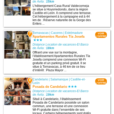
de Ávila :
15km
L’hébergement Casa Rural Valdecorneja
se situe à Hoyorredondo, dans la région
Castille-et-León. Il comprend une terrasse.
Cet hébergement à la campagne est à 44
km de : Réserve naturelle de la Gorge des
Enfers ...
Tornavacas
|
Caceres
|
Estrémadure
7
VOIR
Apartamentos Rurales Tía Josefa
L'OFFRE
Distance Location de vacances-El Barco
de Ávila :
18km
Offrant une vue sur la montagne,
l’établissement Apartamentos Rurales Tía
Josefa comprend une connexion Wi-Fi
gratuite et un parking privé gratuit. Il se
situe à Tornavacas, à 46 km de ce lieu
d’intérêt : Plaza Mayor ...
Candelario
|
Salamanque
|
Castille-et-
8
VOIR
León
L'OFFRE
Posada de Candelario
Distance Location de vacances-El Barco
de Ávila :
19km
Situé à Candelario, l’établissement
Posada de Candelario possède un salon
commun, une terrasse et une connexion
Wi-Fi gratuite dans l’ensemble de ses
locaux. Certains hébergements sont dotés