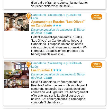
d’un patio offrant une vue sur la montagne.
Vous bénéficierez d'une salle ...
Candelario
|
Salamanque
|
Castille-et-
9
VOIR
León
L'OFFRE
Apartamentos Rurales "Los Olivos"
en Candelario
Distance Location de vacances-El Barco
de Ávila :
19km
L’établissement Apartamentos Rurales
"Los Olivos" en Candelario se trouve à
Candelario. Il propose un bar, un accès
skis aux pieds, ainsi qu’une connexion Wi-
Fi gratuite. L’établissement propose des
hébergements avec vue ...
Candelario
|
Salamanque
|
Castille-et-
10
VOIR
León
L'OFFRE
Las Puentes 1
Distance Location de vacances-El Barco
de Ávila :
19km
Situé à Candelario, l’hébergement Las
Puentes 1 offre une vue sur la montagne. Il
comprend un accès skis aux pieds et une
connexion Wi-Fi gratuite. Cet hébergement
offre une vue sur le jardin et possède un
balcon. Cet hébergement à la campagne
comporte 3 chambres ...