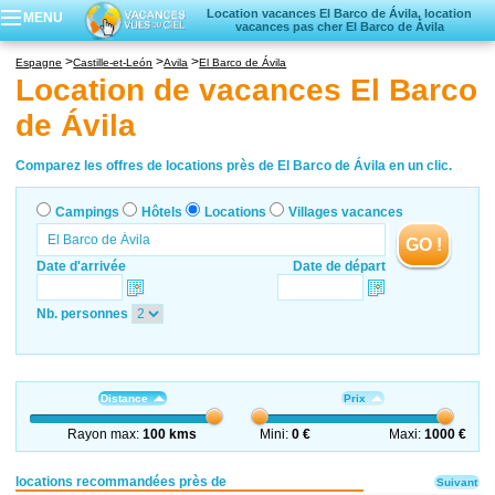
Location vacances El Barco de Ávila, location
MENU
vacances pas cher El Barco de Ávila
Campings
Espagne
Castille-et-León
Avila
El Barco de Ávila
Hôtels
Location de vacances El Barco
Locations vacances
de Ávila
Villages vacances
Comparez les offres de locations près de El Barco de Ávila en un clic.
Campings
Hôtels
Locations
Villages vacances
GO !
Date d'arrivée
Date de départ
Nb. personnes
Distance
Prix
Rayon max:
100 kms
Mini:
0 €
Maxi:
1000 €
locations recommandées près de
Suivant