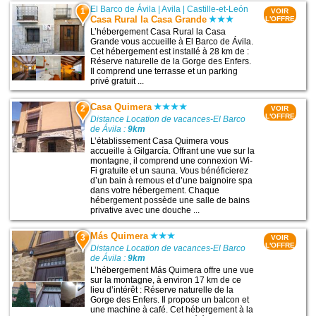
El Barco de Ávila
|
Avila
|
Castille-et-León
1
VOIR
Casa Rural la Casa Grande
L'OFFRE
L’hébergement Casa Rural la Casa
Grande vous accueille à El Barco de Ávila.
Cet hébergement est installé à 28 km de :
Réserve naturelle de la Gorge des Enfers.
Il comprend une terrasse et un parking
privé gratuit ...
Casa Quimera
2
VOIR
L'OFFRE
Distance Location de vacances-El Barco
de Ávila :
9km
L’établissement Casa Quimera vous
accueille à Gilgarcía. Offrant une vue sur la
montagne, il comprend une connexion Wi-
Fi gratuite et un sauna. Vous bénéficierez
d’un bain à remous et d’une baignoire spa
dans votre hébergement. Chaque
hébergement possède une salle de bains
privative avec une douche ...
Más Quimera
3
VOIR
L'OFFRE
Distance Location de vacances-El Barco
de Ávila :
9km
L’hébergement Más Quimera offre une vue
sur la montagne, à environ 17 km de ce
lieu d’intérêt : Réserve naturelle de la
Gorge des Enfers. Il propose un balcon et
une machine à café. Cet hébergement à la