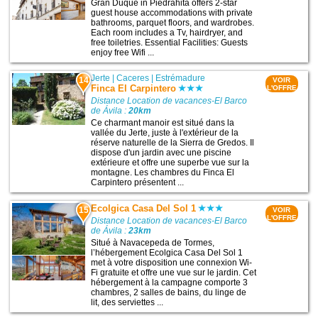
Gran Duque in Piedrahita offers 2-star
guest house accommodations with private
bathrooms, parquet floors, and wardrobes.
Each room includes a Tv, hairdryer, and
free toiletries. Essential Facilities: Guests
enjoy free Wifi ...
Jerte
|
Caceres
|
Estrémadure
14
VOIR
Finca El Carpintero
L'OFFRE
Distance Location de vacances-El Barco
de Ávila :
20km
Ce charmant manoir est situé dans la
vallée du Jerte, juste à l'extérieur de la
réserve naturelle de la Sierra de Gredos. Il
dispose d'un jardin avec une piscine
extérieure et offre une superbe vue sur la
montagne. Les chambres du Finca El
Carpintero présentent ...
Ecolgica Casa Del Sol 1
15
VOIR
L'OFFRE
Distance Location de vacances-El Barco
de Ávila :
23km
Situé à Navacepeda de Tormes,
l’hébergement Ecolgica Casa Del Sol 1
met à votre disposition une connexion Wi-
Fi gratuite et offre une vue sur le jardin. Cet
hébergement à la campagne comporte 3
chambres, 2 salles de bains, du linge de
lit, des serviettes ...