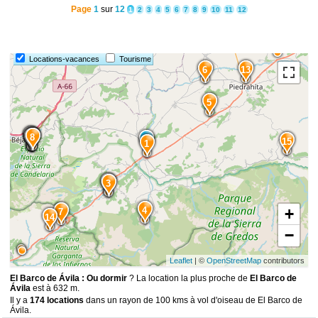
Page
1
sur
12
1
2
3
4
5
6
7
8
9
10
11
12
Locations-vacances
Tourisme
6
13
5
12
10
11
9
8
15
1
2
3
4
+
7
14
−
Leaflet
| ©
OpenStreetMap
contributors
El Barco de Ávila : Ou dormir
? La location la plus proche de
El Barco de
Ávila
est à 632 m.
Il y a
174 locations
dans un rayon de 100 kms à vol d'oiseau de El Barco de
Ávila.