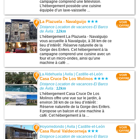
campagne comprend une télévision.
L’hébergement possède une cuisine
équipée d’un lave-vaisselle ...
La Plazuela - Navalguijo
4
VOIR
L'OFFRE
Distance Location de vacances-El Barco
de Ávila :
12km
L’hébergement La Plazuela - Navalguijo
vous accueille à Navalguijo, à 38 km de ce
lieu d’intérêt : Réserve naturelle de la
Gorge des Enfers. Cet hébergement à la
campagne comprend une cuisine avec un
four et un micro-ondes, ainsi qu’une
machine à café ...
La Aldehuela
|
Avila
|
Castille-et-León
5
VOIR
Casa Cruce De Los Molinos
L'OFFRE
Distance Location de vacances-El Barco
de Ávila :
12km
L’hébergement Casa Cruce De Los
Molinos offre une vue sur le jardin, à
environ 38 km de ce lieu d’intérêt :
Réserve naturelle de la Gorge des Enfers.
Il propose un balcon et une machine à
café. Cet hébergement à la ...
Hoyorredondo
|
Avila
|
Castille-et-León
6
VOIR
Casa Rural Valdecorneja
L'OFFRE
Distance Location de vacances-El Barco