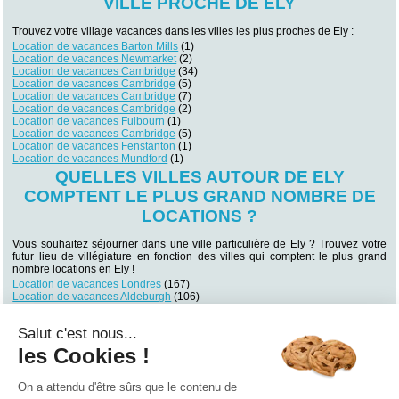
VILLE PROCHE DE ELY
Trouvez votre village vacances dans les villes les plus proches de Ely :
Location de vacances Barton Mills
(1)
Location de vacances Newmarket
(2)
Location de vacances Cambridge
(34)
Location de vacances Cambridge
(5)
Location de vacances Cambridge
(7)
Location de vacances Cambridge
(2)
Location de vacances Fulbourn
(1)
Location de vacances Cambridge
(5)
Location de vacances Fenstanton
(1)
Location de vacances Mundford
(1)
QUELLES VILLES AUTOUR DE ELY
COMPTENT LE PLUS GRAND NOMBRE DE
LOCATIONS ?
Vous souhaitez séjourner dans une ville particulière de Ely ? Trouvez votre
futur lieu de villégiature en fonction des villes qui comptent le plus grand
nombre locations en Ely !
Location de vacances Londres
(167)
Location de vacances Aldeburgh
(106)
Location de vacances Southwold
(90)
Location de vacances Skegness
(76)
Salut c'est nous...
Location de vacances Norwich
(67)
Location de vacances Hunstanton
(44)
les Cookies !
Location de vacances Thorpeness
(43)
Location de vacances Burnham Market
(41)
Location de vacances Brancaster
(36)
On a attendu d'être sûrs que le contenu de
Location de vacances Clacton-on-Sea
(34)