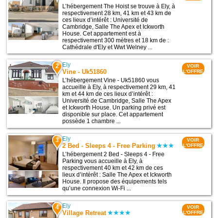
L’hébergement The Hoist se trouve à Ely, à
respectivement 28 km, 41 km et 43 km de
ces lieux d’intérêt : Université de
Cambridge, Salle The Apex et Ickworth
House. Cet appartement est à
respectivement 300 mètres et 18 km de :
Cathédrale d'Ely et Wwt Welney ...
Ely
2
VOIR
Vine - Uk51860
L'OFFRE
L’hébergement Vine - Uk51860 vous
accueille à Ely, à respectivement 29 km, 41
km et 44 km de ces lieux d’intérêt :
Université de Cambridge, Salle The Apex
et Ickworth House. Un parking privé est
disponible sur place. Cet appartement
possède 1 chambre ...
Ely
3
VOIR
2 Bed - Sleeps 4 - Free Parking
L'OFFRE
L’hébergement 2 Bed - Sleeps 4 - Free
Parking vous accueille à Ely, à
respectivement 40 km et 42 km de ces
lieux d’intérêt : Salle The Apex et Ickworth
House. Il propose des équipements tels
qu’une connexion Wi-Fi ...
Ely
4
VOIR
Village Retreat
L'OFFRE