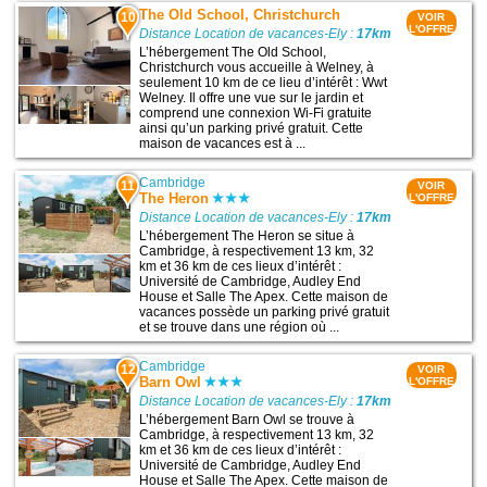
The Old School, Christchurch
10
VOIR
L'OFFRE
Distance Location de vacances-Ely :
17km
L’hébergement The Old School,
Christchurch vous accueille à Welney, à
seulement 10 km de ce lieu d’intérêt : Wwt
Welney. Il offre une vue sur le jardin et
comprend une connexion Wi-Fi gratuite
ainsi qu’un parking privé gratuit. Cette
maison de vacances est à ...
Cambridge
11
VOIR
The Heron
L'OFFRE
Distance Location de vacances-Ely :
17km
L’hébergement The Heron se situe à
Cambridge, à respectivement 13 km, 32
km et 36 km de ces lieux d’intérêt :
Université de Cambridge, Audley End
House et Salle The Apex. Cette maison de
vacances possède un parking privé gratuit
et se trouve dans une région où ...
Cambridge
12
VOIR
Barn Owl
L'OFFRE
Distance Location de vacances-Ely :
17km
L’hébergement Barn Owl se trouve à
Cambridge, à respectivement 13 km, 32
km et 36 km de ces lieux d’intérêt :
Université de Cambridge, Audley End
House et Salle The Apex. Cette maison de