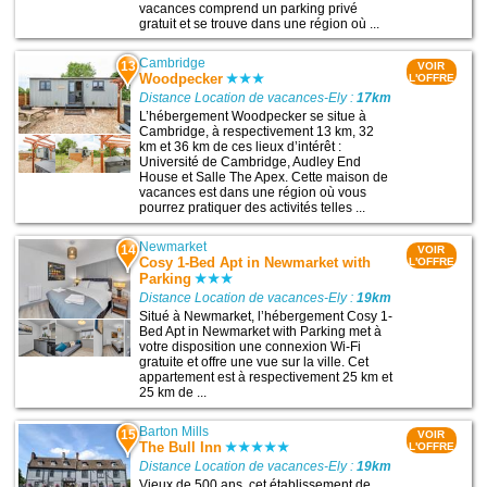
vacances comprend un parking privé
gratuit et se trouve dans une région où ...
Cambridge
13
VOIR
Woodpecker
L'OFFRE
Distance Location de vacances-Ely :
17km
L’hébergement Woodpecker se situe à
Cambridge, à respectivement 13 km, 32
km et 36 km de ces lieux d’intérêt :
Université de Cambridge, Audley End
House et Salle The Apex. Cette maison de
vacances est dans une région où vous
pourrez pratiquer des activités telles ...
Newmarket
14
VOIR
Cosy 1-Bed Apt in Newmarket with
L'OFFRE
Parking
Distance Location de vacances-Ely :
19km
Situé à Newmarket, l’hébergement Cosy 1-
Bed Apt in Newmarket with Parking met à
votre disposition une connexion Wi-Fi
gratuite et offre une vue sur la ville. Cet
appartement est à respectivement 25 km et
25 km de ...
Barton Mills
15
VOIR
The Bull Inn
L'OFFRE
Distance Location de vacances-Ely :
19km
Vieux de 500 ans, cet établissement de