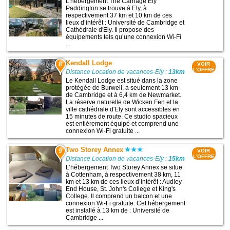
L’hébergement The Carriage Ely
Paddington se trouve à Ely, à
respectivement 37 km et 10 km de ces
lieux d’intérêt : Université de Cambridge et
Cathédrale d'Ely. Il propose des
équipements tels qu’une connexion Wi-Fi
...
Kendall Lodge
8
VOIR
L'OFFRE
Distance Location de vacances-Ely :
13km
Le Kendall Lodge est situé dans la zone
protégée de Burwell, à seulement 13 km
de Cambridge et à 6,4 km de Newmarket.
La réserve naturelle de Wicken Fen et la
ville cathédrale d'Ely sont accessibles en
15 minutes de route. Ce studio spacieux
est entièrement équipé et comprend une
connexion Wi-Fi gratuite ...
Two Storey Annex
9
VOIR
L'OFFRE
Distance Location de vacances-Ely :
15km
L’hébergement Two Storey Annex se situe
à Cottenham, à respectivement 38 km, 11
km et 13 km de ces lieux d’intérêt : Audley
End House, St. John's College et King's
College. Il comprend un balcon et une
connexion Wi-Fi gratuite. Cet hébergement
est installé à 13 km de : Université de
Cambridge ...