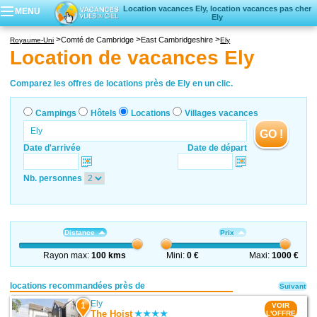
Location vacances Ely, location vacances pas cher
MENU
Ely
Campings
Comté de Cambridge
East Cambridgeshire
Royaume-Uni
Ely
Hôtels
Location de vacances Ely
Locations vacances
Villages vacances
Comparez les offres de locations près de Ely en un clic.
Campings
Hôtels
Locations
Villages vacances
GO !
Date d'arrivée
Date de départ
Nb. personnes
Distance
Prix
Rayon max:
100 kms
Mini:
0 €
Maxi:
1000 €
locations recommandées près de
Suivant
Ely
1
VOIR
The Hoist
L'OFFRE