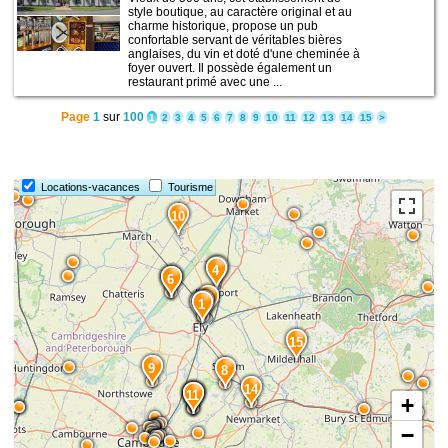
style boutique, au caractère original et au
charme historique, propose un pub
confortable servant de véritables bières
anglaises, du vin et doté d'une cheminée à
foyer ouvert. Il possède également un
restaurant primé avec une ...
Page
1
sur
100
1
2
3
4
5
6
7
8
9
10
11
12
13
14
15
>
Locations-vacances
Tourisme
10
5
4
7
6
3
2
1
15
9
8
14
13
12
11
+
−