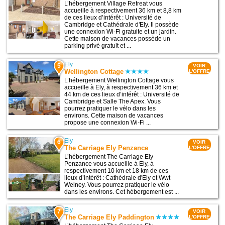
L’hébergement Village Retreat vous
accueille à respectivement 36 km et 8,8 km
de ces lieux d’intérêt : Université de
Cambridge et Cathédrale d'Ely. Il possède
une connexion Wi-Fi gratuite et un jardin.
Cette maison de vacances possède un
parking privé gratuit et ...
Ely
5
VOIR
Wellington Cottage
L'OFFRE
L’hébergement Wellington Cottage vous
accueille à Ely, à respectivement 36 km et
44 km de ces lieux d’intérêt : Université de
Cambridge et Salle The Apex. Vous
pourrez pratiquer le vélo dans les
environs. Cette maison de vacances
propose une connexion Wi-Fi ...
Ely
6
VOIR
The Carriage Ely Penzance
L'OFFRE
L’hébergement The Carriage Ely
Penzance vous accueille à Ely, à
respectivement 10 km et 18 km de ces
lieux d’intérêt : Cathédrale d'Ely et Wwt
Welney. Vous pourrez pratiquer le vélo
dans les environs. Cet hébergement est ...
Ely
7
VOIR
The Carriage Ely Paddington
L'OFFRE