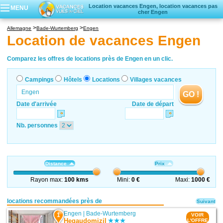
Location vacances Engen, location vacances pas
MENU
cher Engen
Campings
Allemagne
Bade-Wurtemberg
Engen
Hôtels
Location de vacances Engen
Locations vacances
Villages vacances
Comparez les offres de locations près de Engen en un clic.
Campings
Hôtels
Locations
Villages vacances
GO !
Date d'arrivée
Date de départ
Nb. personnes
Distance
Prix
Rayon max:
100 kms
Mini:
0 €
Maxi:
1000 €
locations recommandées près de
Suivant
Engen
|
Bade-Wurtemberg
1
VOIR
Hegaudomizil
L'OFFRE