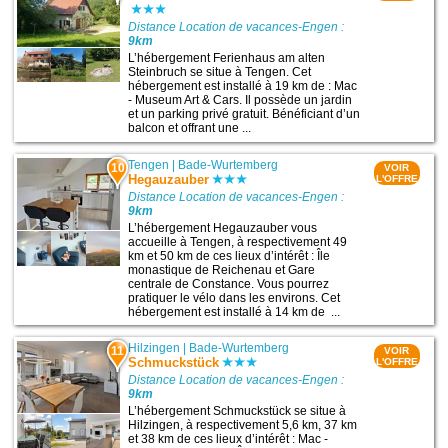
Distance Location de vacances-Engen :
9km
L’hébergement Ferienhaus am alten
Steinbruch se situe à Tengen. Cet
hébergement est installé à 19 km de : Mac
- Museum Art & Cars. Il possède un jardin
et un parking privé gratuit. Bénéficiant d’un
balcon et offrant une ...
Tengen
|
Bade-Wurtemberg
10
VOIR
Hegauzauber
L'OFFRE
Distance Location de vacances-Engen :
9km
L’hébergement Hegauzauber vous
accueille à Tengen, à respectivement 49
km et 50 km de ces lieux d’intérêt : Île
monastique de Reichenau et Gare
centrale de Constance. Vous pourrez
pratiquer le vélo dans les environs. Cet
hébergement est installé à 14 km de ...
Hilzingen
|
Bade-Wurtemberg
11
VOIR
Schmuckstück
L'OFFRE
Distance Location de vacances-Engen :
9km
L’hébergement Schmuckstück se situe à
Hilzingen, à respectivement 5,6 km, 37 km
et 38 km de ces lieux d’intérêt : Mac -