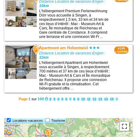
L'OFFRE
Distance Location de vacances-Engen :
10km
L’hébergement Premium Ferienwohnung
Dörr vous accueille à Singen, à
respectivement 1,5 km, 33 km et 34 km de
ces lieux d’intérêt : Mac - Museum Art &
Cars, Île monastique de Reichenau et
Gare centrale de Constance. Il comprend
une terrasse et une connexion Wi-Fi ...
Apartment am Hohentwiel
15
VOIR
L'OFFRE
Distance Location de vacances-Engen :
11km
L’hébergement Apartment am Hohentwiel
vous accueille à Singen, à respectivement
700 mètres et 37 km de ces lieux d’intérêt :
Mac - Museum Art & Cars et Île monastique
de Reichenau. Il propose une connexion
Wi-Fi gratuite et la climatisation. Cet
hébergement offre ...
Page
1
sur
100
1
2
3
4
5
6
7
8
9
10
11
12
13
14
15
>
Locations-vacances
Tourisme
13