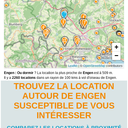
2
1
4
3
5
6
7
9
8
10
14
12
11
15
+
−
Leaflet
| ©
OpenStreetMap
contributors
Engen : Ou dormir
? La location la plus proche de
Engen
est à 509 m.
Il y a
2260 locations
dans un rayon de 100 kms à vol d'oiseau de Engen.
TROUVEZ LA LOCATION
AUTOUR DE ENGEN
SUSCEPTIBLE DE VOUS
INTÉRESSER
COMPAREZ LES LOCATIONS À PROXIMITÉ