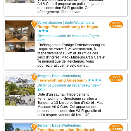
Art & Cars. Il propose un patio, un jardin et
une connexion Wi-Fi gratuite. Cet
hébergement offre une vue ...
Volkertshausen
|
Bade-Wurtemberg
7
VOIR
Ruhige Ferienwohnung im Hegau
L'OFFRE
Distance Location de vacances-Engen :
8km
L’hébergement Ruhige Ferienwohnung im
Hegau se trouve à Volkertshausen, à
respectivement 10 km et 39 km de ces
lieux d’intérêt : Mac - Museum Art & Cars et
Île monastique de Reichenau. Vous
pourrez pratiquer le vélo dans ...
Tengen
|
Bade-Wurtemberg
8
VOIR
Ferienwohnung Griesbaum
L'OFFRE
Distance Location de vacances-Engen :
9km
Doté d’un sauna, l’hébergement
Ferienwohnung Griesbaum se situe à
Tengen, à 13 km de ce lieu d’intérêt : Mac -
Museum Art & Cars. Cet appartement
propose une connexion Wi-Fi gratuite et
est à respectivement 48 km et 49 ...
Tengen
|
Bade-Wurtemberg
9
VOIR
Ferienhaus am alten Steinbruch
L'OFFRE