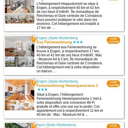
L’hébergement Hegaudomizil se situe à
Engen, à respectivement 40 km et 42 km
de ces lieux d’intérêt : Île monastique de
Reichenau et Gare centrale de Constance.
Vous pourrez pratiquer le vélo dans les
environs. Cet hébergement est installé à
17 km de ...
Engen
|
Bade-Wurtemberg
2
VOIR
Eva Ferienwohnung
L'OFFRE
L’hébergement eva Ferienwohnung se
trouve à Engen, à respectivement 17 km,
40 km et 42 km de ces lieux d’intérêt : Mac
- Museum Art & Cars, Île monastique de
Reichenau et Gare centrale de Constance.
Cet hébergement met à votre disposition
un balcon ...
Engen
|
Bade-Wurtemberg
3
VOIR
Ferienwohnung Hewenpanorama 1
L'OFFRE
Situé à Engen, l’hébergement
Ferienwohnung Hewenpanorama 1 met à
votre disposition une connexion Wi-Fi
gratuite et offre une vue sur le jardin. Cet
appartement est à respectivement 11 km et
40 km de : Mac - Museum Art & ...
Aach
|
Bade-Wurtemberg
4
VOIR