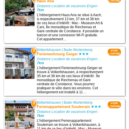
Haus Ana
L'OFFRE
Distance Location de vacances-Engen :
7km
L’hébergement Haus Ana se situe à Aach,
à respectivement 13 km, 37 km et 38 km
de ces lieux d’intérêt : Mac - Museum Art &
Cars, Île monastique de Reichenau et
Gare centrale de Constance. Il possède un
balcon et une connexion Wi-Fi gratuite.
Cet appartement ...
Volkertshausen
|
Bade-Wurtemberg
5
VOIR
Ferienwohnung Geiger
L'OFFRE
Distance Location de vacances-Engen :
7km
L’hébergement Ferienwohnung Geiger se
trouve à Volkertshausen, à respectivement
35 km et 36 km de ces lieux d’intérêt : Île
monastique de Reichenau et Gare
centrale de Constance. Vous pourrez
pratiquer le vélo dans les environs. Cet
hébergement est installé à 11 ...
Volkertshausen
|
Bade-Wurtemberg
6
VOIR
Ferienappartement Souterrain
L'OFFRE
Distance Location de vacances-Engen :
7km
L’hébergement Ferienappartement
Souterrain se trouve à Volkertshausen, à
11 km de ce lieu d’intérêt : Mac - Museum