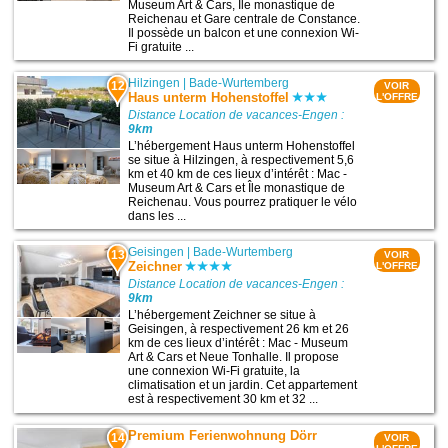
Museum Art & Cars, Île monastique de
Reichenau et Gare centrale de Constance.
Il possède un balcon et une connexion Wi-
Fi gratuite ...
Hilzingen
|
Bade-Wurtemberg
12
VOIR
Haus unterm Hohenstoffel
L'OFFRE
Distance Location de vacances-Engen :
9km
L’hébergement Haus unterm Hohenstoffel
se situe à Hilzingen, à respectivement 5,6
km et 40 km de ces lieux d’intérêt : Mac -
Museum Art & Cars et Île monastique de
Reichenau. Vous pourrez pratiquer le vélo
dans les ...
Geisingen
|
Bade-Wurtemberg
13
VOIR
Zeichner
L'OFFRE
Distance Location de vacances-Engen :
9km
L’hébergement Zeichner se situe à
Geisingen, à respectivement 26 km et 26
km de ces lieux d’intérêt : Mac - Museum
Art & Cars et Neue Tonhalle. Il propose
une connexion Wi-Fi gratuite, la
climatisation et un jardin. Cet appartement
est à respectivement 30 km et 32 ...
Premium Ferienwohnung Dörr
14
VOIR